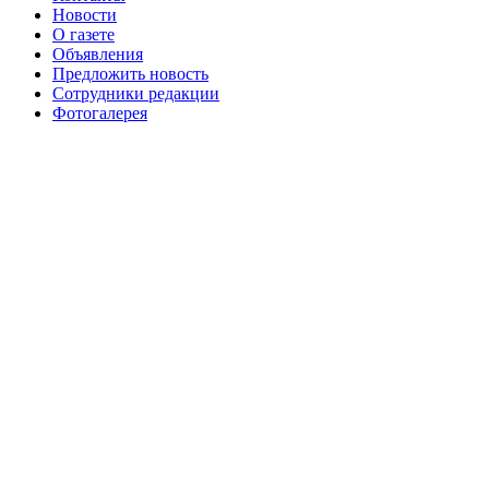
августа 2016 г
№99 16
№99 8 июля 2014 г
Новости
О газете
№99+100 10 августа 2013 г
августа 2012 г
Объявления
Предложить новость
Сотрудники редакции
Фотогалерея