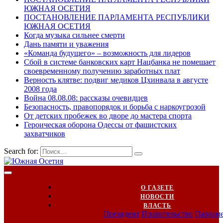
ЮЖНАЯ ОСЕТИЯ
ПОСТАНОВЛЕНИЕ ПАРЛАМЕНТА РЕСПУБЛИКИ
ЮЖНАЯ ОСЕТИЯ
Когда музыка сильнее смерти
Дань памяти и уважения
«Команда будущего» – возможность для лидеров
Сбой в системе банковских карт Нацбанка не помешает
своевременному получению заработных плат
Верность клятве: подвиг медиков Цхинвала в августе
2008 года
Война 08.08.08: рассказы очевидцев
Безопасность, правопорядок и борьба с наркоугрозой
От детских пробежек во дворе до мастера спорта
Героическая оборона Одессы от фашистских
захватчиков
Search for:
О ГАЗЕТЕ
НОВОСТИ
ВЛАСТЬ
Президент
Правительство
Парлам