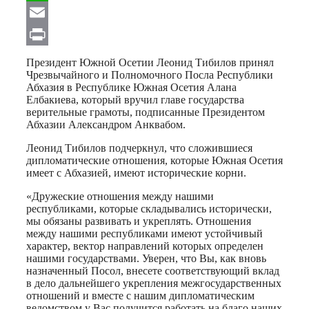
WhatsApp
Email
Print
Президент Южной Осетии Леонид Тибилов принял
Чрезвычайного и Полномочного Посла Республики
Абхазия в Республике Южная Осетия Алана
Елбакиева, который вручил главе государства
верительные грамоты, подписанные Президентом
Абхазии Александром Анквабом.
Леонид Тибилов подчеркнул, что сложившиеся
дипломатические отношения, которые Южная Осетия
имеет с Абхазией, имеют исторические корни.
«Дружеские отношения между нашими
республиками, которые складывались исторически,
мы обязаны развивать и укреплять. Отношения
между нашими республиками имеют устойчивый
характер, вектор направлений которых определен
нашими государствами. Уверен, что Вы, как вновь
назначенный Посол, внесете соответствующий вклад
в дело дальнейшего укрепления межгосударственных
отношений и вместе с нашим дипломатическим
ведомством у Вас получится работать на благо наших