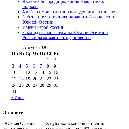
Явление Богородицы, война и молитва в
(15)
подвале
№98 1 августа 2015 г
(10)
№98 2
Хлеб – символ жизни в осажденном Цхинвале
августа 2016 г
(10)
№98 5 июля 2014 г
(10)
Забота о тех, кто стоит на защите безопасности
№98 14
Южной Осетии
№98 8 августа 2013 г
(9)
Имени Героя России
августа 2012 г
(14)
Законодательные органы Южной Осетии и
№98+99 11 июля
России развивают сотрудничество
№99 4 августа
2017 г
(9)
№99 4 августа 2015 г
(6)
2016 г
(12)
№99 16
Август 2026
№99 8 июля 2014 г
(9)
Пн
Вт
Ср
Чт
Пт
Сб
Вс
№99+100 10
августа 2012 г
(11)
1
2
августа 2013 г
(12)
3
4
5
6
7
8
9
10
11
12
13
14
15
16
17
18
19
20
21
22
23
24
25
26
27
28
29
30
31
« Июл
О газете
«Южная Осетия» — республиканская общественно-
политическая газета, издается с января 1983 года как