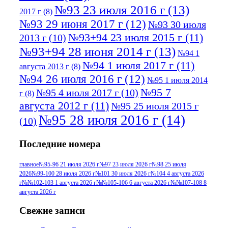
№93 23 июля 2016 г
(13)
2017 г
(8)
№93 29 июня 2017 г
(12)
№93 30 июля
№93+94 23 июля 2015 г
(11)
2013 г
(10)
№93+94 28 июня 2014 г
(13)
№94 1
№94 1 июля 2017 г
(11)
августа 2013 г
(8)
№94 26 июля 2016 г
(12)
№95 1 июля 2014
№95 7
№95 4 июля 2017 г
(10)
г
(8)
августа 2012 г
(11)
№95 25 июля 2015 г
№95 28 июля 2016 г
(14)
(10)
№95+96 3 августа 2013 г
(11)
№96 6
Последние номера
№96 9 августа 2012
июля 2017 г
(11)
г
(13)
№96+97 3
№96 28 июля 2015 г
(9)
главное
№95-96 21 июля 2026 г
№97 23 июля 2026 г
№98 25 июля
2026
№99-100 28 июля 2026 г
№101 30 июля 2026 г
№104 4 августа 2026
№96+97 30 июля
июля 2014 г
(10)
г
№№102-103 1 августа 2026 г
№№105-106 6 августа 2026 г
№№107-108 8
2016 г
(13)
№97 8
августа 2026 г
№97 6 августа 2013 г
(6)
№97 11 августа
июля 2017 г
(13)
Свежие записи
2012 г
(15)
№97 30 июля 2015 г