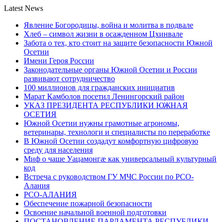
Latest News
Явление Богородицы, война и молитва в подвале
Хлеб – символ жизни в осажденном Цхинвале
Забота о тех, кто стоит на защите безопасности Южной
Осетии
Имени Героя России
Законодательные органы Южной Осетии и России
развивают сотрудничество
100 миллионов для гражданских инициатив
Марат Камболов посетил Ленингорский район
УКАЗ ПРЕЗИДЕНТА РЕСПУБЛИКИ ЮЖНАЯ
ОСЕТИЯ
Южной Осетии нужны грамотные агрономы,
ветеринары, технологи и специалисты по переработке
В Южной Осетии создадут комфортную цифровую
среду для населения
Миф о чаше Уацамонгæ как универсальный культурный
код
Встреча с руководством ГУ МЧС России по РСО-
Алания
РСО-АЛАНИЯ
Обеспечение пожарной безопасности
Освоение начальной военной подготовки
ПОСТАНОВЛЕНИЕ ПАРЛАМЕНТА РЕСПУБЛИКИ