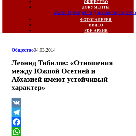
ОБЩЕСТВО
ДОКУМЕНТЫ
Указы Президента
Документы
Постано
ФОТОГАЛЕРЕЯ
ВИДЕО
PDF-АРХИВ
Общество
04.03.2014
Леонид Тибилов: «Отношения
между Южной Осетией и
Абхазией имеют устойчивый
характер»
VK
Telegram
Facebook