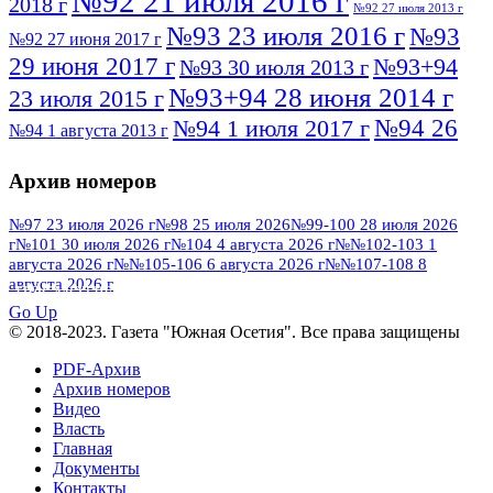
№92 21 июля 2016 г
2018 г
№92 27 июля 2013 г
№93 23 июля 2016 г
№93
№92 27 июня 2017 г
29 июня 2017 г
№93+94
№93 30 июля 2013 г
№93+94 28 июня 2014 г
23 июля 2015 г
№94 26
№94 1 июля 2017 г
№94 1 августа 2013 г
июля 2016 г
№95 4 июля 2017 г
№95 1 июля 2014 г
Архив номеров
№95 7 августа 2012 г
№95 25 июля 2015 г
№95 28 июля 2016 г
№95+96 3 августа
№97 23 июля 2026 г
№98 25 июля 2026
№99-100 28 июля 2026
г
№101 30 июля 2026 г
№104 4 августа 2026 г
№№102-103 1
№96 9 августа
2013 г
№96 6 июля 2017 г
августа 2026 г
№№105-106 6 августа 2026 г
№№107-108 8
2012 г
№96+97 3 июля 2014 г
августа 2026 г
№96 28 июля 2015 г
ПОСМОТРЕТЬ ВСЕ
№96+97 30 июля 2016 г
№97
Go Up
№97 6 августа 2013 г
© 2018-2023. Газета "Южная Осетия". Все права защищены
№97 11 августа 2012 г
8 июля 2017 г
PDF-Архив
№97 30 июля 2015 г
№98 1 августа 2015 г
Архив номеров
Видео
№98 2 августа 2016 г
№98 5 июля 2014 г
№98 8
Власть
№98 14 августа 2012 г
августа 2013 г
Главная
Документы
№99 4
№98+99 11 июля 2017 г
№99 4 августа 2015 г
Контакты