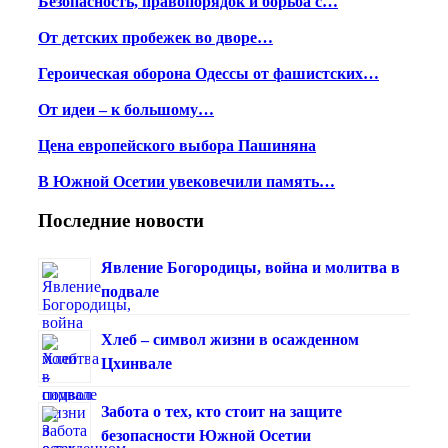
Безопасность, правопорядок и борьба с…
От детских пробежек во дворе…
Героическая оборона Одессы от фашистских…
От идеи – к большому…
Цена европейского выбора Пашиняна
В Южной Осетии увековечили память…
Последние новости
Явление Богородицы, война и молитва в
подвале
Хлеб – символ жизни в осажденном
Цхинвале
Забота о тех, кто стоит на защите
безопасности Южной Осетии