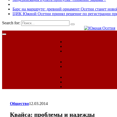
Барс на маршруте: древний орнамент Осетии станет ново
ЦИК Южной Осетии принял решение по регистрации пред
Search for:
Общество
12.03.2014
Квайса: проблемы и надежды