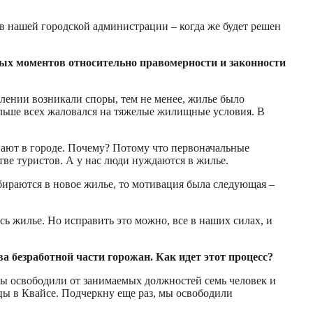
в нашей городской администрации – когда же будет решен
рных моментов относительно правомерности и законности
елении возникали споры, тем не менее, жилье было
больше всех жаловался на тяжелые жилищные условия. В
вают в городе. Почему? Потому что первоначальные
ве туристов. А у нас люди нуждаются в жилье.
бираются в новое жилье, то мотивация была следующая –
сь жилье. Но исправить это можно, все в наших силах, и
а безработной части горожан. Как идет этот процесс?
мы освободили от занимаемых должностей семь человек и
цы в Квайсе. Подчеркну еще раз, мы освободили