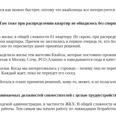
ся как можно быстрее, потому что квайсинцы все интересуются 
 Там тоже при распределении квартир не обходилось без спо
 жилье, в общей сложности 61 квартиру. Не скрою, при распред
свои квартиры. Причем не заселились в первую очередь те, кто 
ссию по пересмотру ранее принятых решений.
 выделила жилье тем жителям Квайсы, которые постоянно прожи
ехав в Москву, Сочи, РСО-Аланию и наведываются сюда в качест
илья. Когда мы интересовались у горожан – почему они не пере
. Каждый ждет, пока не переедет его сосед.
отала в плане принятия решений, кому-то, может, и не полагало
анимаемых должностей совместителей с целью трудоустройств
ородской администрации, в частности ЖКХ. В общей сложности 
о работы. Тем самым мы начали работу по ликвидации безработи