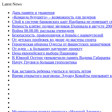
Latest News
Дань памяти и уважения
«Команда будущего» – возможность для лидеров
Сбой в системе банковских карт Нацбанка не помешает 
Верность клятве: подвиг медиков Цхинвала в августе 200
Война 08.08.08: рассказы очевидцев
Безопасность, правопорядок и борьба с наркоугрозой
От детских пробежек во дворе до мастера спорта
Героическая оборона Одессы от фашистских захватчиков
От идеи – к большому научному проекту
Цена европейского выбора Пашиняна
В Южной Осетии увековечили память Вадима Габараева
Науру, Грузия и большая геополитика
Как заставить ребенка учиться и читать летом
Время открытого разговора: Эдуард Кокойты призывает 
Модернизация пункта пропуска «Нижний Зарамаг»