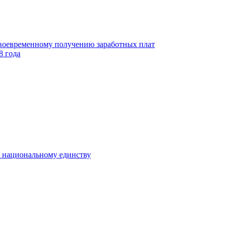
своевременному получению заработных плат
8 года
к национальному единству