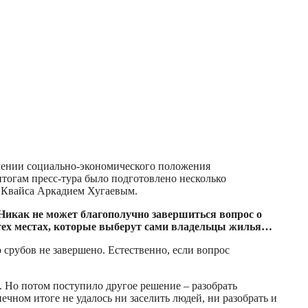
учении социально-экономического положения
итогам пресс-тура было подготовлено несколько
а Квайса Аркадием Хугаевым.
 Никак не может благополучно завершиться вопрос о
в тех местах, которые выберут сами владельцы жилья…
о срубов не завершено. Естественно, если вопрос
я. Но потом поступило другое решение – разобрать
чном итоге не удалось ни заселить людей, ни разобрать и