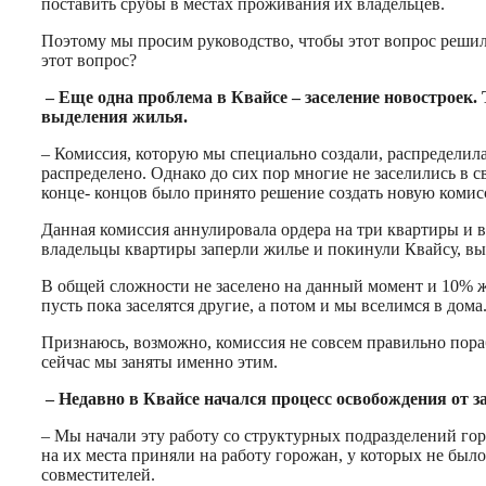
поставить срубы в местах проживания их владельцев.
Поэтому мы просим руководство, чтобы этот вопрос решил
этот вопрос?
– Еще одна проблема в Квайсе – заселение новостроек.
выделения жилья.
– Комиссия, которую мы специально создали, распределила
распределено. Однако до сих пор многие не заселились в 
конце- концов было принято решение создать новую коми
Данная комиссия аннулировала ордера на три квартиры и
владельцы квартиры заперли жилье и покинули Квайсу, вы
В общей сложности не заселено на данный момент и 10% ж
пусть пока заселятся другие, а потом и мы вселимся в дома
Признаюсь, возможно, комиссия не совсем правильно пораб
сейчас мы заняты именно этим.
– Недавно в Квайсе начался процесс освобождения от з
– Мы начали эту работу со структурных подразделений г
на их места приняли на работу горожан, у которых не был
совместителей.