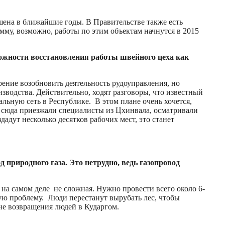
ршена в ближайшие годы. В Правительстве также есть
мму, возможно, работы по этим объектам начнутся в 2015
можности восстановления работы швейного цеха как
ерение возобновить деятельность рудоуправления, но
изводства. Действительно, ходят разговоры, что известный
ьную сеть в Республике. В этом плане очень хочется,
но сюда приезжали специалисты из Цхинвала, осматривали
дадут несколько десятков рабочих мест, это станет
 природного газа. Это нетрудно, ведь газопровод
а на самом деле не сложная. Нужно провести всего около 6-
ую проблему. Люди перестанут вырубать лес, чтобы
ане возвращения людей в Кударгом.