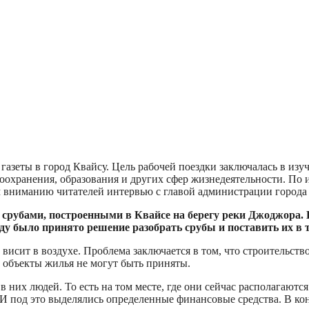
газеты в город Квайсу. Цель рабочей поездки заключалась в из
воохранения, образования и других сфер жизнедеятельности. По 
м вниманию читателей интервью с главой администрации город
о срубами, построенными в Квайсе на берегу реки Джоджора.
году было принято решение разобрать срубы и поставить их 
 висит в воздухе. Проблема заключается в том, что строительств
и объекты жилья не могут быть приняты.
 них людей. То есть на том месте, где они сейчас располагаютс
 И под это выделялись определенные финансовые средства. В коне