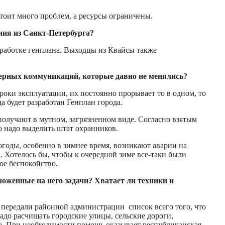
стоит много проблем, а ресурсы ограничены.
ния из Санкт-Петербурга?
зработке генплана. Выходцы из Квайсы также
нерных коммуникаций, которые давно не менялись?
оки эксплуатации, их постоянно прорывает то в одном, то
а будет разработан Генплан города.
получают в мутном, загрязненном виде. Согласно взятым
о надо выделить штат охранников.
годы, особенно в зимнее время, возникают аварии на
. Хотелось бы, чтобы к очередной зиме все-таки были
ое беспокойство.
женные на него задачи? Хватает ли техники и
ы передали районной администрации список всего того, что
адо расчищать городские улицы, сельские дороги,
га. При необходимости помощь оказывает республиканская