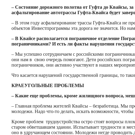
– Состояние дорожного полотна от Гуфта до Квайсы, за
асфальтирование автотрассы Гуфта-Квайса будет заве
– В этом году асфальтирование трассы Гуфта-Квайса не пре
объектов Инвестпрограммы эта дорога не значится. Но нам
– В Квайсе располагается пограничное отделение Пог
пограничниками? И есть ли факты нарушения государс
– Мы успешно сотрудничаем с российскими пограничниками
они нам в свою очередь помогают. Дети российских погра
пограничников, они активно участвуют в наших мероприяти
Что касается нарушений государственной границы, то таки
КРАЕУГОЛЬНЫЕ ПРОБЛЕМЫ
– Какие еще проблемы, кроме жилищного вопроса, меш
– Главная проблема жителей Квайсы – безработица. Мы пр
молодежи. Надо что-то делать, искать возможности, чтобы
Кроме проблем трудоустройства остро стоят вопросы плохо
старом обветшавшем здании. Испытывает трудности и мест
оно в удручающем состоянии. Молодежи негде проводить д