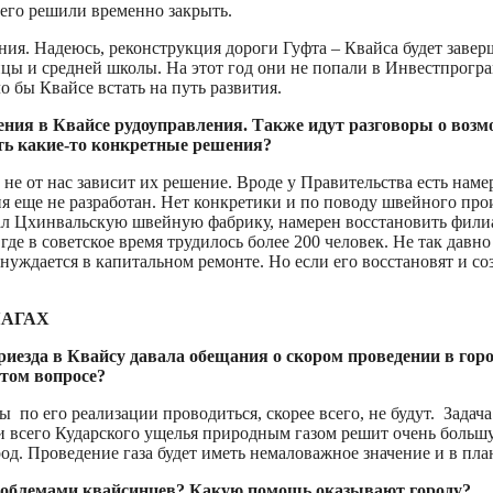
 его решили временно закрыть.
ния. Надеюсь, реконструкция дороги Гуфта – Квайса будет заве
цы и средней школы. На этот год они не попали в Инвестпрогра
о бы Квайсе встать на путь развития.
дения в Квайсе рудоуправления. Также идут разговоры о воз
сть какие-то конкретные решения?
 не от нас зависит их решение. Вроде у Правительства есть нам
ния еще не разработан. Нет конкретики и по поводу швейного про
л Цхинвальскую швейную фабрику, намерен восстановить филиал
где в советское время трудилось более 200 человек. Не так дав
нуждается в капитальном ремонте. Но если его восстановят и соз
ШАГАХ
иезда в Квайсу давала обещания о скором проведении в город
этом вопросе?
ты по его реализации проводиться, скорее всего, не будут. Задач
и всего Кударского ущелья природным газом решит очень больш
од. Проведение газа будет иметь немаловажное значение и в пл
проблемами квайсинцев? Какую помощь оказывают городу?