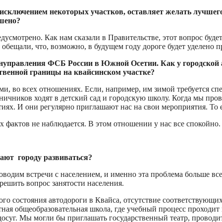
 исключением некоторых участков, оставляет желать лучшего
ршено?
дусмотрено. Как нам сказали в Правительстве, этот вопрос буде
 обещали, что, возможно, в будущем году дороге будет уделено 
рануправления ФСБ России в Южной Осетии. Как у городско
твенной границы на квайсинском участке?
, во всех отношениях. Если, например, им зимой требуется спе
ничников ходят в детский сад и городскую школу. Когда мы про
ях. И они регулярно приглашают нас на свои мероприятия. То е
х фактов не наблюдается. В этом отношении у нас все спокойно.
ают городу развиваться?
оводим встречи с населением, и именно эта проблема больше вс
 решить вопрос занятости населения.
го состояния автодороги в Квайса, отсутствие соответствующих
ная общеобразовательная школа, где учебный процесс проходит 
осуг. Мы могли бы приглашать государственный театр, проводит