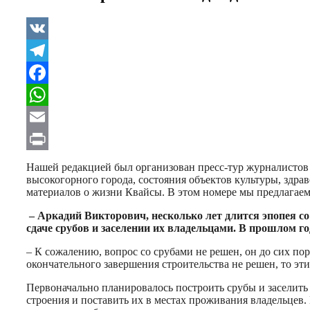
VK
Telegram
Facebook
WhatsApp
Email
Print
Нашей редакцией был организован пресс-тур журналистов 
высокогорного города, состояния объектов культуры, здра
материалов о жизни Квайсы. В этом номере мы предлагае
– Аркадий Викторович, несколько лет длится эпопея с
сдаче срубов и заселении их владельцами. В прошлом 
– К сожалению, вопрос со срубами не решен, он до сих пор
окончательного завершения строительства не решен, то эт
Первоначально планировалось построить срубы и заселить в
строения и поставить их в местах проживания владельцев.