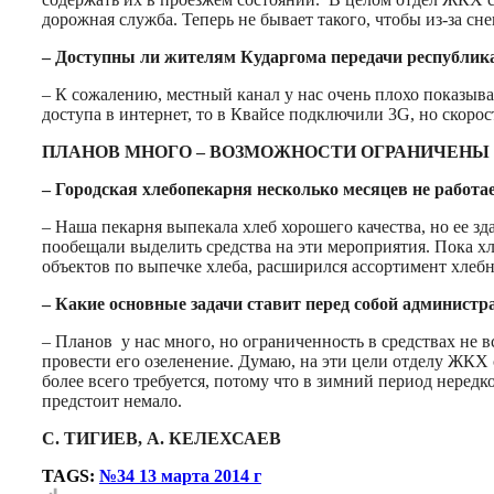
дорожная служба. Теперь не бывает такого, чтобы из-за сне
– Доступны ли жителям Кударгома передачи республикан
– К сожалению, местный канал у нас очень плохо показыв
доступа в интернет, то в Квайсе подключили 3G, но скорос
ПЛАНОВ МНОГО – ВОЗМОЖНОСТИ ОГРАНИЧЕНЫ
– Городская хлебопекарня несколько месяцев не работа
– Наша пекарня выпекала хлеб хорошего качества, но ее з
пообещали выделить средства на эти мероприятия. Пока х
объектов по выпечке хлеба, расширился ассортимент хлебн
– Какие основные задачи ставит перед собой администра
– Планов у нас много, но ограниченность в средствах не в
провести его озеленение. Думаю, на эти цели отделу ЖКХ 
более всего требуется, потому что в зимний период неред
предстоит немало.
С. ТИГИЕВ, А. КЕЛЕХСАЕВ
TAGS:
№34 13 марта 2014 г