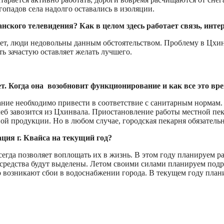
гопадов села надолго оставались в изоляции.
ского телевидения? Как в целом здесь работает связь, инте
ает, люди недовольны данным обстоятельством. Проблему в Цхи
ть зачастую оставляет желать лучшего.
ет. Когда она возобновит функционирование и как все это вр
дание необходимо привести в соответствие с санитарным нормам.
леб завозится из Цхинвала. Приостановление работы местной пе
ой продукции. Но в любом случае, городская пекарня обязательн
ция г. Квайса на текущий год?
сегда позволяет воплощать их в жизнь. В этом году планируем р
средства будут выделены. Летом своими силами планируем подре
ко возникают сбои в водоснабжении города. В текущем году пла