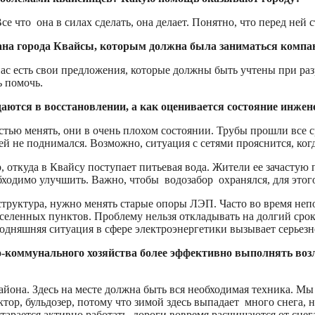
 что она в силах сделать, она делает. Понятно, что перед ней 
лана города Квайсы, которым должна была заниматься компа
ас есть свои предложения, которые должны быть учтены при ра
ь помочь.
даются в восстановлении, а как оценивается состояние инже
ю менять, они в очень плохом состоянии. Трубы прошли все ср
й не поднимался. Возможно, ситуация с сетями прояснится, когд
откуда в Квайсу поступает питьевая вода. Жители ее зачастую 
обходимо улучшить. Важно, чтобы водозабор охранялся, для этог
труктура, нужно менять старые опоры ЛЭП. Часто во время непо
аселенных пунктов. Проблему нельзя откладывать на долгий срок
одняшняя ситуация в сфере электроэнергетики вызывает серьезн
коммунального хозяйства более эффективно выполнять возло
айона. Здесь на месте должна быть вся необходимая техника. М
ор, бульдозер, потому что зимой здесь выпадает много снега, н
тарается активно работать, дороги вовремя расчищаются от сне