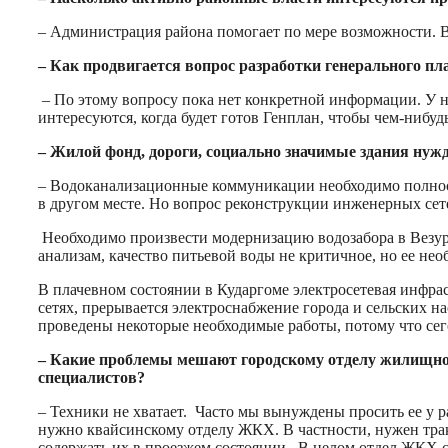
– Администрация района помогает по мере возможности. Все
– Как продвигается вопрос разработки генерального п
– По этому вопросу пока нет конкретной информации. У н
интересуются, когда будет готов Генплан, чтобы чем-нибуд
– Жилой фонд, дороги, социально значимые здания нуж
– Водоканализационные коммуникации необходимо полность
в другом месте. Но вопрос реконструкции инженерных сете
Необходимо произвести модернизацию водозабора в Везур, 
анализам, качество питьевой воды не критичное, но ее не
В плачевном состоянии в Кударгоме электросетевая инфрас
сетях, прерывается электроснабжение города и сельских н
проведены некоторые необходимые работы, потому что сег
– Какие проблемы мешают городскому отделу жилищно-
специалистов?
– Техники не хватает. Часто мы вынуждены просить ее у р
нужно квайсинскому отделу ЖКХ. В частности, нужен тракт
содержать их в проезжем состоянии. В целом отдел ЖКХ с