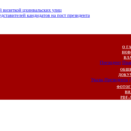
й визиткой цхинвальских улиц
ставителей кандидатов на пост президента
О Г
НОВ
ВЛ
Президент
Пра
ОБЩ
ДОКУ
Указы Президента
ФОТОГ
ВИ
PDF-