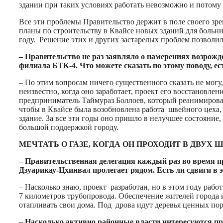
здании при таких условиях работать невозможно и потому
Все эти проблемы Правительство держит в поле своего зре
планы по строительству в Квайсе новых зданий для больни
году. Решение этих и других застарелых проблем позволил
– Правительство не раз заявляло о намерениях возрож
филиала БТК-4. Что можете сказать по этому поводу, е
– По этим вопросам ничего существенного сказать не могу,
неизвестно, когда оно заработает, проект его восстановле
предприниматель Таймураз Боллоев, который реанимирова
чтобы в Квайсе была возобновлена работа швейного цеха, 
здание. За все эти годы оно пришло в нелучшее состояние, 
большой поддержкой городу.
МЕЧТАТЬ О ГАЗЕ, КОГДА ОН ПРОХОДИТ В ДВУХ 
– Правительственная делегация каждый раз во время пр
Дзуарикау-Цхинвал пролегает рядом. Есть ли сдвиги в 
– Насколько знаю, проект разработан, но в этом году рабо
7 километров трубопровода. Обеспечение жителей города 
отапливать свои дома. Под дрова идут деревья ценных пор
– Насколько активно районные власти интересуются 