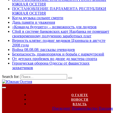
ЮЖНАЯ ОСЕТИЯ
ПОСТАНОВЛЕНИЕ ПАРЛАМЕНТА РЕСПУБЛИКИ
ЮЖНАЯ ОСЕТИЯ
Когда музыка сильнее смерти
Дань памяти и уважения
«Команда будущего» – возможность для лидеров
Сбой в системе банковских карт Нацбанка не помешает
своевременному получению заработных плат
Верность клятве: подвиг медиков Цхинвала в августе
2008 года
Война 08.08.08: рассказы очевидцев
Безопасность, правопорядок и борьба с наркоугрозой
От детских пробежек во дворе до мастера спорта
Героическая оборона Одессы от фашистских
захватчиков
Search for:
О ГАЗЕТЕ
НОВОСТИ
ВЛАСТЬ
Президент
Правительство
Парлам