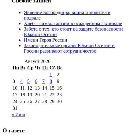
Свежие записи
2012 г
(15)
№97 30 июля 2015 г
Явление Богородицы, война и молитва в
(15)
подвале
№98 1 августа 2015 г
(10)
№98 2
Хлеб – символ жизни в осажденном Цхинвале
августа 2016 г
(10)
№98 5 июля 2014 г
(10)
Забота о тех, кто стоит на защите безопасности
№98 14
Южной Осетии
№98 8 августа 2013 г
(9)
Имени Героя России
августа 2012 г
(14)
Законодательные органы Южной Осетии и
№98+99 11 июля
России развивают сотрудничество
№99 4 августа
2017 г
(9)
№99 4 августа 2015 г
(6)
2016 г
(12)
№99 16
Август 2026
№99 8 июля 2014 г
(9)
Пн
Вт
Ср
Чт
Пт
Сб
Вс
№99+100 10
августа 2012 г
(11)
1
2
августа 2013 г
(12)
3
4
5
6
7
8
9
10
11
12
13
14
15
16
17
18
19
20
21
22
23
24
25
26
27
28
29
30
31
« Июл
О газете