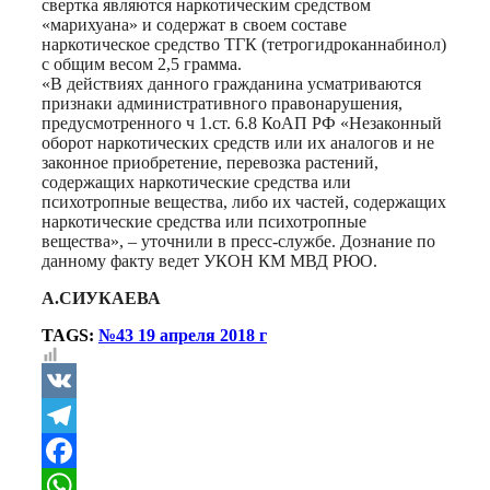
свертка являются наркотическим средством
«марихуана» и содержат в своем составе
наркотическое средство ТГК (тетрогидроканнабинол)
с общим весом 2,5 грамма.
«В действиях данного гражданина усматриваются
признаки административного правонарушения,
предусмотренного ч 1.ст. 6.8 КоАП РФ «Незаконный
оборот наркотических средств или их аналогов и не
законное приобретение, перевозка растений,
содержащих наркотические средства или
психотропные вещества, либо их частей, содержащих
наркотические средства или психотропные
вещества», – уточнили в пресс-службе. Дознание по
данному факту ведет УКОН КМ МВД РЮО.
А.СИУКАЕВА
TAGS:
№43 19 апреля 2018 г
VK
Telegram
Facebook