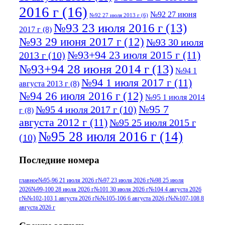
2016 г
(16)
№92 27 июня
№92 27 июля 2013 г
(6)
№93 23 июля 2016 г
(13)
2017 г
(8)
№93 29 июня 2017 г
(12)
№93 30 июля
№93+94 23 июля 2015 г
(11)
2013 г
(10)
№93+94 28 июня 2014 г
(13)
№94 1
№94 1 июля 2017 г
(11)
августа 2013 г
(8)
№94 26 июля 2016 г
(12)
№95 1 июля 2014
№95 7
№95 4 июля 2017 г
(10)
г
(8)
августа 2012 г
(11)
№95 25 июля 2015 г
№95 28 июля 2016 г
(14)
(10)
№95+96 3 августа 2013 г
(11)
№96 6
Последние номера
№96 9 августа 2012
июля 2017 г
(11)
г
(13)
№96+97 3
№96 28 июля 2015 г
(9)
главное
№95-96 21 июля 2026 г
№97 23 июля 2026 г
№98 25 июля
2026
№99-100 28 июля 2026 г
№101 30 июля 2026 г
№104 4 августа 2026
№96+97 30 июля
июля 2014 г
(10)
г
№№102-103 1 августа 2026 г
№№105-106 6 августа 2026 г
№№107-108 8
2016 г
(13)
№97 8
августа 2026 г
№97 6 августа 2013 г
(6)
№97 11 августа
июля 2017 г
(13)