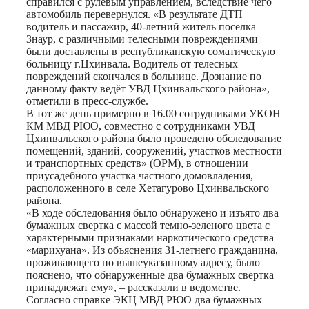
справился с рулевым управлением, вследствие чего
автомобиль перевернулся. «В результате ДТП
водитель и пассажир, 40-летний житель поселка
Знаур, с различными телесными повреждениями
были доставлены в республиканскую соматическую
больницу г.Цхинвала. Водитель от телесных
повреждений скончался в больнице. Дознание по
данному факту ведёт УВД Цхинвальского района», –
отметили в пресс-службе.
В тот же день примерно в 16.00 сотрудниками УКОН
КМ МВД РЮО, совместно с сотрудниками УВД
Цхинвальского района было проведено обследование
помещений, зданий, сооружений, участков местности
и транспортных средств» (ОРМ), в отношении
приусадебного участка частного домовладения,
расположенного в селе Хетагурово Цхинвальского
района.
«В ходе обследования было обнаружено и изъято два
бумажных свертка с массой темно-зеленого цвета с
характерными признаками наркотического средства
«марихуана». Из объяснения 31-летнего гражданина,
проживающего по вышеуказанному адресу, было
пояснено, что обнаруженные два бумажных свертка
принадлежат ему», – рассказали в ведомстве.
Согласно справке ЭКЦ МВД РЮО два бумажных