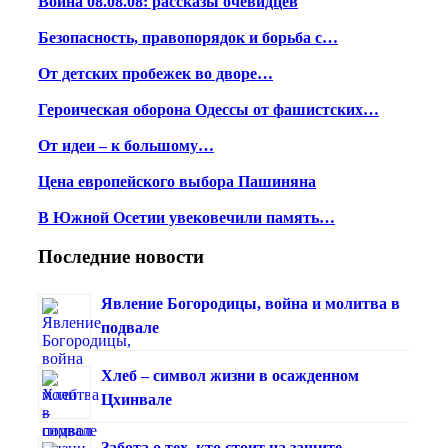
Война 08.08.08: рассказы очевидцев
Безопасность, правопорядок и борьба с…
От детских пробежек во дворе…
Героическая оборона Одессы от фашистских…
От идеи – к большому…
Цена европейского выбора Пашиняна
В Южной Осетии увековечили память…
Последние новости
Явление Богородицы, война и молитва в
подвале
Хлеб – символ жизни в осажденном
Цхинвале
Забота о тех, кто стоит на защите