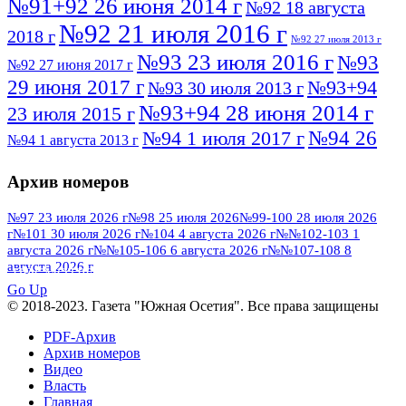
№91+92 26 июня 2014 г
№92 18 августа
№92 21 июля 2016 г
2018 г
№92 27 июля 2013 г
№93 23 июля 2016 г
№93
№92 27 июня 2017 г
29 июня 2017 г
№93+94
№93 30 июля 2013 г
№93+94 28 июня 2014 г
23 июля 2015 г
№94 26
№94 1 июля 2017 г
№94 1 августа 2013 г
июля 2016 г
№95 4 июля 2017 г
№95 1 июля 2014 г
Архив номеров
№95 7 августа 2012 г
№95 25 июля 2015 г
№95 28 июля 2016 г
№95+96 3 августа
№97 23 июля 2026 г
№98 25 июля 2026
№99-100 28 июля 2026
г
№101 30 июля 2026 г
№104 4 августа 2026 г
№№102-103 1
№96 9 августа
2013 г
№96 6 июля 2017 г
августа 2026 г
№№105-106 6 августа 2026 г
№№107-108 8
2012 г
№96+97 3 июля 2014 г
августа 2026 г
№96 28 июля 2015 г
ПОСМОТРЕТЬ ВСЕ
№96+97 30 июля 2016 г
№97
Go Up
№97 6 августа 2013 г
© 2018-2023. Газета "Южная Осетия". Все права защищены
№97 11 августа 2012 г
8 июля 2017 г
PDF-Архив
№97 30 июля 2015 г
№98 1 августа 2015 г
Архив номеров
Видео
№98 2 августа 2016 г
№98 5 июля 2014 г
№98 8
Власть
№98 14 августа 2012 г
августа 2013 г
Главная