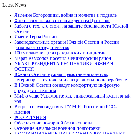
Latest News
Явление Богородицы, война и молитва в подвале
Хлеб – символ жизни в осажденном Цхинвале
Забота о тех, кто стоит на защите безопасности Южной
Осетии
Имени Героя России
Законодательные органы Южной Осетии и России
развивают сотрудничество
100 миллионов для гражданских инициатив
Марат Камболов посетил Ленингорский район
УКАЗ ПРЕЗИДЕНТА РЕСПУБЛИКИ ЮЖНАЯ
ОСЕТИЯ
Южной Осетии нужны грамотные агрономы,
ветеринары, технологи и специалисты по переработке
В Южной Осетии создадут комфортную цифровую
среду для населения
Миф о чаше Уацамонгæ как универсальный культурный
код
Встреча с руководством ГУ МЧС России по РСО-
Алания
РСО-АЛАНИЯ
Обеспечение пожарной безопасности
Освоение начальной военной подготовки
ПОСТАНОВЛЕНИЕ ПАРЛАМЕНТА РЕСПУБЛИКИ