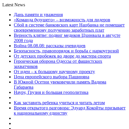
Latest News
Дань памяти и уважения
«Команда будущего» – возможность для лидеров
Сбой в системе банковских карт Нацбанка не помешает
своевременному получению заработных плат
Верность клятве: подвиг медиков Цхинвала в августе
2008 года
Война 08.08.08: рассказы очевидцев
Безопасность, правопорядок и борьба с наркоугрозой
От детских пробежек во дворе до мастера спорта
Героическая оборона Одессы от фашистских
захватчиков
От идеи – к большому научному проекту
Цена европейского выбора Пашиняна
В Южной Осетии увековечили память Вадима
Габараева
Науру, Грузия и большая геополитика
Как заставить ребенка учиться и читать летом
Время открытого разговора: Эдуард Кокойты призывает
к национальному единству