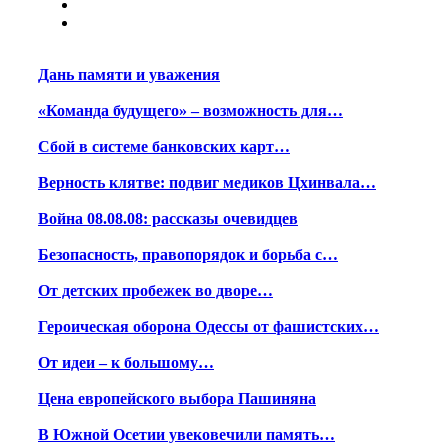
Дань памяти и уважения
«Команда будущего» – возможность для…
Сбой в системе банковских карт…
Верность клятве: подвиг медиков Цхинвала…
Война 08.08.08: рассказы очевидцев
Безопасность, правопорядок и борьба с…
От детских пробежек во дворе…
Героическая оборона Одессы от фашистских…
От идеи – к большому…
Цена европейского выбора Пашиняна
В Южной Осетии увековечили память…