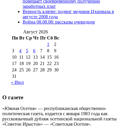
помешает своевременному получению
№98 14
заработных плат
№98 8 августа 2013 г
(9)
Верность клятве: подвиг медиков Цхинвала в
августа 2012 г
(14)
августе 2008 года
№98+99 11 июля
Война 08.08.08: рассказы очевидцев
№99 4 августа
2017 г
(9)
№99 4 августа 2015 г
(6)
2016 г
(12)
№99 16
Август 2026
№99 8 июля 2014 г
(9)
Пн
Вт
Ср
Чт
Пт
Сб
Вс
№99+100 10
августа 2012 г
(11)
1
2
августа 2013 г
(12)
3
4
5
6
7
8
9
10
11
12
13
14
15
16
17
18
19
20
21
22
23
24
25
26
27
28
29
30
31
« Июл
О газете
«Южная Осетия» — республиканская общественно-
политическая газета, издается с января 1983 года как
русскоязычный дубляж осетинской национальной газеты
«Советон Ирыстон» — «Советская Осетия».