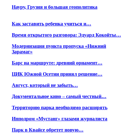
Науру, Грузия и большая геополитика
Как заставить ребенка учиться и…
Время открытого разговора: Эдуард Кокойты…
Модернизация пункта пропуска «Нижний
Зарамаг»
Барс на маршруте: древний орнамент…
ЦИК Южной Осетии принял решение…
Август, который не забыть…
Документальное кино – самый честный…
Территорию парка необходимо расширять
Ипподром «Мустанг» глазами журналиста
Парк в Квайсе обретет новую…