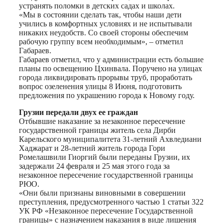
устранять поломки в детских садах и школах.
«Мы в состоянии сделать так, чтобы наши дети
учились в комфортных условиях и не испытывали
никаких неудобств. Со своей стороны обеспечим
рабочую группу всем необходимым», – отметил
Габараев.
Габараев отметил, что у администрации есть большие
планы по освещению Цхинвала. Поручено на улицах
города ликвидировать прорывы труб, проработать
вопрос озеленения улицы 8 Июня, подготовить
предложения по украшению города к Новому году.
Грузии передали двух ее граждан
Отбывшие наказание за незаконное пересечение
государственной границы житель села Дирби
Карельского муниципалитета 31-летний Ахвледиани
Хаджарат и 28-летний житель города Гори
Ромелашвили Гиоргий были переданы Грузии, их
задержали 24 февраля и 25 мая этого года за
незаконное пересечение государственной границы
РЮО.
«Они были признаны виновными в совершении
преступления, предусмотренного частью 1 статьи 322
УК РФ «Незаконное пересечение Государственной
границы» с назначением наказания в виде лишения