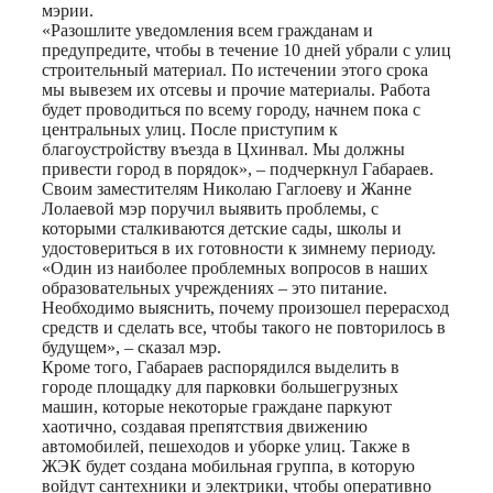
мэрии.
«Разошлите уведомления всем гражданам и
предупредите, чтобы в течение 10 дней убрали с улиц
строительный материал. По истечении этого срока
мы вывезем их отсевы и прочие материалы. Работа
будет проводиться по всему городу, начнем пока с
центральных улиц. После приступим к
благоустройству въезда в Цхинвал. Мы должны
привести город в порядок», – подчеркнул Габараев.
Своим заместителям Николаю Гаглоеву и Жанне
Лолаевой мэр поручил выявить проблемы, с
которыми сталкиваются детские сады, школы и
удостовериться в их готовности к зимнему периоду.
«Один из наиболее проблемных вопросов в наших
образовательных учреждениях – это питание.
Необходимо выяснить, почему произошел перерасход
средств и сделать все, чтобы такого не повторилось в
будущем», – сказал мэр.
Кроме того, Габараев распорядился выделить в
городе площадку для парковки большегрузных
машин, которые некоторые граждане паркуют
хаотично, создавая препятствия движению
автомобилей, пешеходов и уборке улиц. Также в
ЖЭК будет создана мобильная группа, в которую
войдут сантехники и электрики, чтобы оперативно