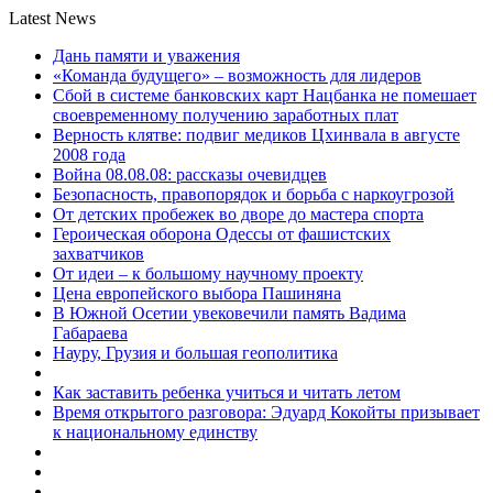
Latest News
Дань памяти и уважения
«Команда будущего» – возможность для лидеров
Сбой в системе банковских карт Нацбанка не помешает
своевременному получению заработных плат
Верность клятве: подвиг медиков Цхинвала в августе
2008 года
Война 08.08.08: рассказы очевидцев
Безопасность, правопорядок и борьба с наркоугрозой
От детских пробежек во дворе до мастера спорта
Героическая оборона Одессы от фашистских
захватчиков
От идеи – к большому научному проекту
Цена европейского выбора Пашиняна
В Южной Осетии увековечили память Вадима
Габараева
Науру, Грузия и большая геополитика
Как заставить ребенка учиться и читать летом
Время открытого разговора: Эдуард Кокойты призывает
к национальному единству