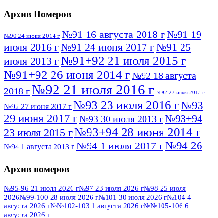
Архив Номеров
№91 16 августа 2018 г
№91 19
№90 24 июня 2014 г
июля 2016 г
№91 24 июня 2017 г
№91 25
№91+92 21 июля 2015 г
июля 2013 г
№91+92 26 июня 2014 г
№92 18 августа
№92 21 июля 2016 г
2018 г
№92 27 июля 2013 г
№93 23 июля 2016 г
№93
№92 27 июня 2017 г
29 июня 2017 г
№93+94
№93 30 июля 2013 г
№93+94 28 июня 2014 г
23 июля 2015 г
№94 26
№94 1 июля 2017 г
№94 1 августа 2013 г
июля 2016 г
№95 4 июля 2017 г
№95 1 июля 2014 г
Архив номеров
№95 7 августа 2012 г
№95 25 июля 2015 г
№95 28 июля 2016 г
№95+96 3 августа
№95-96 21 июля 2026 г
№97 23 июля 2026 г
№98 25 июля
2026
№99-100 28 июля 2026 г
№101 30 июля 2026 г
№104 4
№96 9 августа
2013 г
№96 6 июля 2017 г
августа 2026 г
№№102-103 1 августа 2026 г
№№105-106 6
2012 г
№96+97 3 июля 2014 г
августа 2026 г
№96 28 июля 2015 г