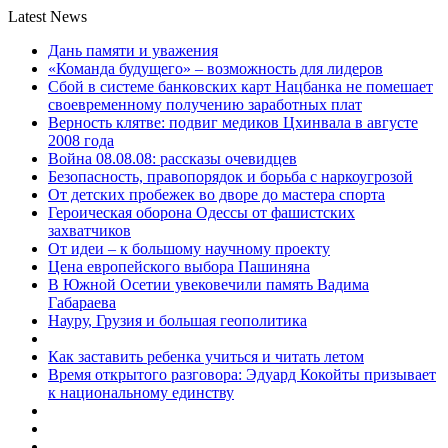
Latest News
Дань памяти и уважения
«Команда будущего» – возможность для лидеров
Сбой в системе банковских карт Нацбанка не помешает
своевременному получению заработных плат
Верность клятве: подвиг медиков Цхинвала в августе
2008 года
Война 08.08.08: рассказы очевидцев
Безопасность, правопорядок и борьба с наркоугрозой
От детских пробежек во дворе до мастера спорта
Героическая оборона Одессы от фашистских
захватчиков
От идеи – к большому научному проекту
Цена европейского выбора Пашиняна
В Южной Осетии увековечили память Вадима
Габараева
Науру, Грузия и большая геополитика
Как заставить ребенка учиться и читать летом
Время открытого разговора: Эдуард Кокойты призывает
к национальному единству