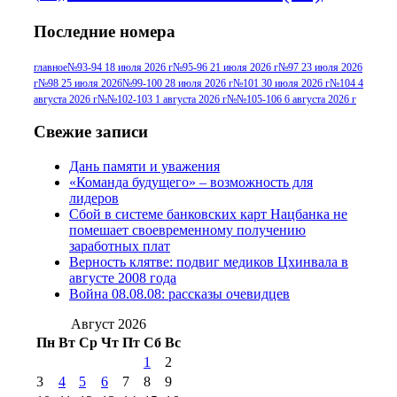
№95+96 3 августа 2013 г
(11)
№96 6
Последние номера
№96 9 августа 2012
июля 2017 г
(11)
г
(13)
№96+97 3
№96 28 июля 2015 г
(9)
главное
№93-94 18 июля 2026 г
№95-96 21 июля 2026 г
№97 23 июля 2026
г
№98 25 июля 2026
№99-100 28 июля 2026 г
№101 30 июля 2026 г
№104 4
№96+97 30 июля
июля 2014 г
(10)
августа 2026 г
№№102-103 1 августа 2026 г
№№105-106 6 августа 2026 г
2016 г
(13)
№97 8
№97 6 августа 2013 г
(6)
Свежие записи
№97 11 августа
июля 2017 г
(13)
Дань памяти и уважения
2012 г
(15)
№97 30 июля 2015 г
«Команда будущего» – возможность для
(15)
лидеров
№98 1 августа 2015 г
(10)
№98 2
Сбой в системе банковских карт Нацбанка не
августа 2016 г
(10)
№98 5 июля 2014 г
(10)
помешает своевременному получению
№98 14
заработных плат
№98 8 августа 2013 г
(9)
Верность клятве: подвиг медиков Цхинвала в
августа 2012 г
(14)
августе 2008 года
№98+99 11 июля
Война 08.08.08: рассказы очевидцев
№99 4 августа
2017 г
(9)
№99 4 августа 2015 г
(6)
2016 г
(12)
№99 16
Август 2026
№99 8 июля 2014 г
(9)
Пн
Вт
Ср
Чт
Пт
Сб
Вс
№99+100 10
августа 2012 г
(11)
1
2
августа 2013 г
(12)
3
4
5
6
7
8
9