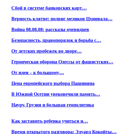
Сбой в системе банковских карт…
Верность клятве: подвиг медиков Цхинвала…
Война 08.08.08: рассказы очевидцев
Безопасность, правопорядок и борьба с…
От детских пробежек во дворе…
Героическая оборона Одессы от фашистских…
От идеи – к большому…
Цена европейского выбора Пашиняна
В Южной Осетии увековечили память…
Науру, Грузия и большая геополитика
Как заставить ребенка учиться и…
Время открытого разговора: Эдуард Кокойты…