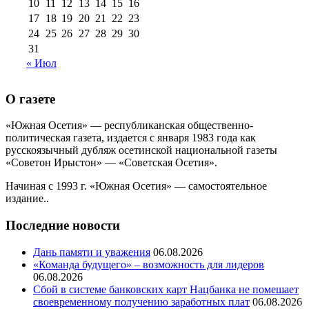
10
11
12
13
14
15
16
17
18
19
20
21
22
23
24
25
26
27
28
29
30
31
« Июл
О газете
«Южная Осетия» — республиканская общественно-
политическая газета, издается с января 1983 года как
русскоязычный дубляж осетинской национальной газеты
«Советон Ирыстон» — «Советская Осетия».
Начиная с 1993 г. «Южная Осетия» — самостоятельное
издание..
Последние новости
Дань памяти и уважения
06.08.2026
«Команда будущего» – возможность для лидеров
06.08.2026
Сбой в системе банковских карт Нацбанка не помешает
своевременному получению заработных плат
06.08.2026