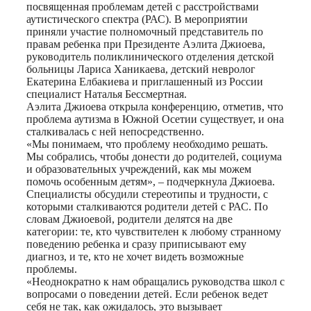
посвященная проблемам детей с расстройствами
аутистического спектра (РАС). В мероприятии
приняли участие полномочный представитель по
правам ребенка при Президенте Аэлита Джиоева,
руководитель поликлинического отделения детской
больницы Лариса Ханикаева, детский невролог
Екатерина Елбакиева и приглашенный из России
специалист Наталья Бессмертная.
Аэлита Джиоева открыла конференцию, отметив, что
проблема аутизма в Южной Осетии существует, и она
сталкивалась с ней непосредственно.
«Мы понимаем, что проблему необходимо решать.
Мы собрались, чтобы донести до родителей, социума
и образовательных учреждений, как мы можем
помочь особенным детям», – подчеркнула Джиоева.
Специалисты обсудили стереотипы и трудности, с
которыми сталкиваются родители детей с РАС. По
словам Джиоевой, родители делятся на две
категории: те, кто чувствителен к любому странному
поведению ребенка и сразу приписывают ему
диагноз, и те, кто не хочет видеть возможные
проблемы.
«Неоднократно к нам обращались руководства школ с
вопросами о поведении детей. Если ребенок ведет
себя не так, как ожидалось, это вызывает