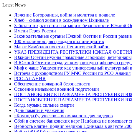
Latest News
Явление Богородицы, война и молитва в подвале
Хлеб – символ жизни в осажденном Цхинвале
Забота о тех, кто стоит на защите безопасности Южной О
Имени Героя России
Законодательные органы Южной Осетии и России развив
100 миллионов для гражданских инициатив
Марат Камболов посетил Ленингорский район
УКАЗ ПРЕЗИДЕНТА РЕСПУБЛИКИ ЮЖНАЯ ОСЕТИ
Южной Осетии нужны грамотные агрономы, ветеринары, 
В Южной Осетии создадут комфортную цифровую среду 
Миф о чаше Уацамонгæ как универсальный культурный 
Встреча с руководством ГУ МЧС России по РСО-Алания
РСО-АЛАНИЯ
Обеспечение пожарной безопасности
Освоение начальной военной подготовки
ПОСТАНОВЛЕНИЕ ПАРЛАМЕНТА РЕСПУБЛИКИ Ю
ПОСТАНОВЛЕНИЕ ПАРЛАМЕНТА РЕСПУБЛИКИ Ю
Когда музыка сильнее смерти
Дань памяти и уважения
«Команда будущего» – возможность для лидеров
Сбой в системе банковских карт Нацбанка не помешает 
Верность клятве: подвиг медиков Цхинвала в августе 200
Война 08.08.08: рассказы очевидцев