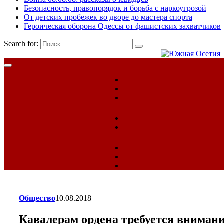
Безопасность, правопорядок и борьба с наркоугрозой
От детских пробежек во дворе до мастера спорта
Героическая оборона Одессы от фашистских захватчиков
Search for:
Общество
10.08.2018
Кавалерам ордена требуется вниман