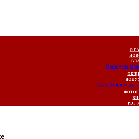
О Г
НОВ
ВЛ
Президент
Пра
ОБЩ
ДОКУ
Указы Президента
ФОТОГ
ВИ
PDF-
ие