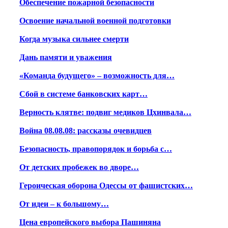
Обеспечение пожарной безопасности
Освоение начальной военной подготовки
Когда музыка сильнее смерти
Дань памяти и уважения
«Команда будущего» – возможность для…
Сбой в системе банковских карт…
Верность клятве: подвиг медиков Цхинвала…
Война 08.08.08: рассказы очевидцев
Безопасность, правопорядок и борьба с…
От детских пробежек во дворе…
Героическая оборона Одессы от фашистских…
От идеи – к большому…
Цена европейского выбора Пашиняна