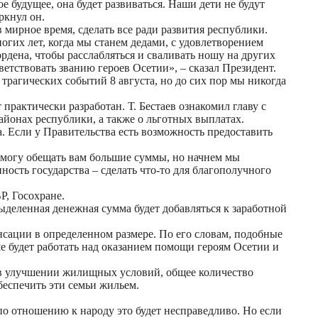
будущее, она будет развиваться. Наши дети не будут
ркнул он.
 мирное время, сделать все ради развития республики.
огих лет, когда мы станем дедами, с удовлетворением
рдена, чтобы расслабляться и сваливать ношу на других
етствовать званию героев Осетии», – сказал Президент.
трагических событий 8 августа, но до сих пор мы никогда
практически разработан. Т. Бестаев ознакомил главу с
йонах республики, а также о льготных выплатах.
. Если у Правительства есть возможность предоставить
 могу обещать вам большие суммы, но начнем мы
ность государства – сделать что-то для благополучного
Р, Госохране.
выделенная денежная сумма будет добавляться к заработной
сации в определенном размере. По его словам, подобные
е будет работать над оказанием помощи героям Осетии и
 в улучшении жилищных условий, общее количество
беспечить эти семьи жильем.
 по отношению к народу это будет несправедливо. Но если