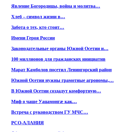
Явление Богородицы, война и молитва…
Хлеб – символ жизни в…
Забота о тех, кто стоит…
Имени Героя России
Законодательные органы Южной Осетии и…
100 миллионов для гражданских инициатив
Марат Камболов посетил Ленингорский район
Южной Осетии нужны грамотные агрономы,…
В Южной Осетии создадут комфортную…
Миф о чаше Уацамонгæ как…
Встреча с руководством ГУ МЧС…
РСО-АЛАНИЯ