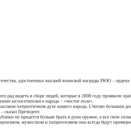
чества, удостоенных высшей воинской награды РЮО – ордена 
 что рад видеть в сборе людей, которые в 2008 году проявили хра
ению югоосетинского народа – «чистое поле».
о высоком патриотичном духе нашего народа. Считаю большим 
 – сказал Президент.
лики не придется больше брать в руки оружие, а все свои силы
героизмом, мужеством и патриотизмом они всегда будут пример