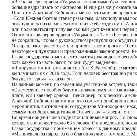
«Все кавалеры ордена «Уацамонга» золотыми буквами впис
больше вздрагивать от обстрелов. И еще раз хочу сказать в
При этом Анатолий Бибилов отметил, что многое предстоит 
«Если Южная Осетия станет развитым, благополучным госуд
оглянувшись назад, можем позволить себе отдохнуть. А по
или пользоваться при случае своими достижениями перед р
От имени кавалеров ордена «Уацамонга» Тамаз Бестаев поб
не собрались, чтобы с руководством республики обсудить и
Он предложил рассмотреть и принять законопроект «О стату
некоторыми пунктами и предложениями законопроекта. Реч
Глава государства отметил, что льготы руководство респу
хоть какую-то часть льгот, то они будут выделены.
«Я поручил министру финансов Азе Хабаловой рассмотрет
выплачивать их с 2019 года. Если человек бесстрашно риск
будущего героя», – сказал он.
На данный момент, по сведениям участников встречи, таки
«Ежемесячные пособия будут выплачиваться вне зависимости
плате, если кавалер ордена – пенсионер, то к пенсии, а ес
Анатолий Бибилов напомнил, что семьям погибших в воен
мероприятия, в отношении сотрудников Минобороны находя
семьям погибших защитников Отечества», – заверил он.
Во время общения был поднят жилищный вопрос. По слова
которых составляет около 63 человек. Он предложил, исход
Глава государства с пониманием отнесся к данному предл
«Мы воевали за народ, за его благополучие в том числе. М