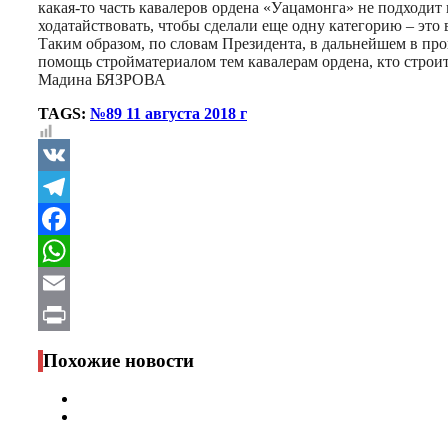
какая-то часть кавалеров ордена «Уацамонга» не подходит
ходатайствовать, чтобы сделали еще одну категорию – это 
Таким образом, по словам Президента, в дальнейшем в пр
помощь стройматериалом тем кавалерам ордена, кто строит
Мадина БЯЗРОВА
TAGS:
№89 11 августа 2018 г
VK
Telegram
Facebook
WhatsApp
Email
Print
Похожие новости