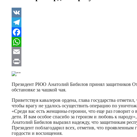
VK
Telegram
Facebook
WhatsApp
Email
Print
Президент РЮО Анатолий Бибилов принял защитников Оте
обстановке за чашкой чая.
Приветствуя кавалеров ордена, глава государства отметил,
чтобы врагу не удалось осуществить операцию по уничтож
«Среди вас есть женщины-героини, что еще раз говорит 
дети. И вам особое спасибо за героизм и любовь к народу»,
Анатолий Бибилов выразил надежду, что защитникам респуб
Президент поблагодарил всех, отметив, что проявленным 
гордости и восхищения.