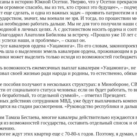
аны в историю Южной Осетии. Уверяю, что у Осетии прекрасное 
ам огромное спасибо, вы из тех, кто строил это будущее», – подче
еще сделать, и одна из важных задач – проявить патриотизм и в
арством, значит, мы воевали не зря. И тогда, по прошествии мн
ка необходимо работать дальше. Мы не для того получили наши о
одиной в личных целях. А с достоинством носить ордена и соотв
лагодарил Анатолия Бибилова за встречу. «Прошло уже 10 лет с 
 успехи наши, и проблемы», – сказал он.
се кавалеров ордена «Уацамонга». По его словам, законопроект 
ь шла о выделении земель кавалерам ордена, проживающим в ра
блики может выделить только исходя из возможностей госбюджета
ь возможность ежемесячных выплат кавалерам «Уацамонга», не
овал своей жизнью ради народа и родины, то естественно, обязан
е пособия получают в нескольких структурах: в Минобороне, СВ
 от социального статуса человека: если он будет работать, то 
ли безработный, то отдельной суммой», – отметил Президент.
ных действиях сотрудников МВД, уже будут выплачивать компен
тся на стадии рассмотрения. «Руководство республики и дальш
м Тамаза Бестаева, многие кавалеры действительно нуждаются
я из возможностей государства, составить отдельный список и о
ожению.
ногие ждут этих квартир еще с 70-80-х годов. Поэтому, я думаю,