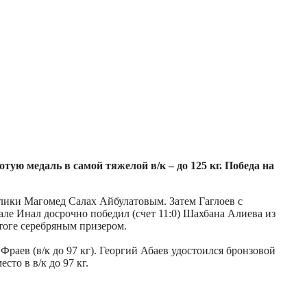
тую медаль в самой тяжелой в/к – до 125 кг. Победа на
блики Магомед Салах Айбулатовым. Затем Гаглоев с
ле Инал досрочно победил (счет 11:0) Шахбана Алиева из
итоге серебряным призером.
Фраев (в/к до 97 кг). Георгий Абаев удостоился бронзовой
сто в в/к до 97 кг.