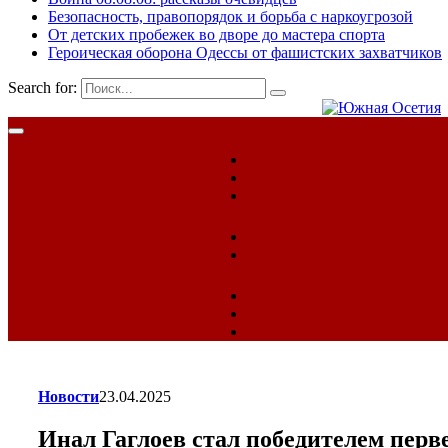
Безопасность, правопорядок и борьба с наркоугрозой
От детских пробежек во дворе до мастера спорта
Героическая оборона Одессы от фашистских захватчиков
Search for:
Новости
23.04.2025
Инал Гаглоев стал победителем перв