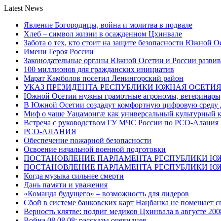
Latest News
Явление Богородицы, война и молитва в подвале
Хлеб – символ жизни в осажденном Цхинвале
Забота о тех, кто стоит на защите безопасности Южной О
Имени Героя России
Законодательные органы Южной Осетии и России развив
100 миллионов для гражданских инициатив
Марат Камболов посетил Ленингорский район
УКАЗ ПРЕЗИДЕНТА РЕСПУБЛИКИ ЮЖНАЯ ОСЕТИ
Южной Осетии нужны грамотные агрономы, ветеринары, 
В Южной Осетии создадут комфортную цифровую среду 
Миф о чаше Уацамонгæ как универсальный культурный 
Встреча с руководством ГУ МЧС России по РСО-Алания
РСО-АЛАНИЯ
Обеспечение пожарной безопасности
Освоение начальной военной подготовки
ПОСТАНОВЛЕНИЕ ПАРЛАМЕНТА РЕСПУБЛИКИ Ю
ПОСТАНОВЛЕНИЕ ПАРЛАМЕНТА РЕСПУБЛИКИ Ю
Когда музыка сильнее смерти
Дань памяти и уважения
«Команда будущего» – возможность для лидеров
Сбой в системе банковских карт Нацбанка не помешает 
Верность клятве: подвиг медиков Цхинвала в августе 200
Война 08.08.08: рассказы очевидцев