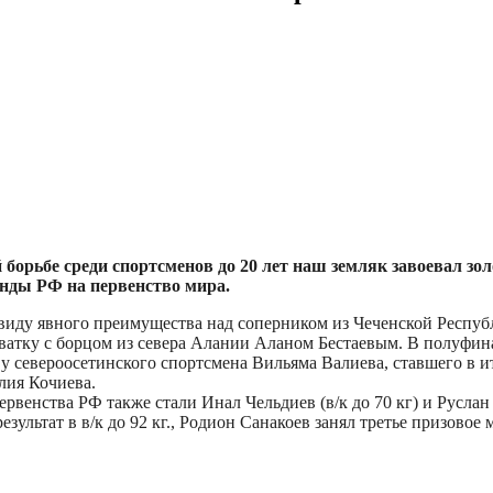
орьбе среди спортсменов до 20 лет наш земляк завоевал золо
анды РФ на первенство мира.
 ввиду явного преимущества над соперником из Чеченской Респу
атку с борцом из севера Алании Аланом Бестаевым. В полуфина
л у североосетинского спортсмена Вильяма Валиева, ставшего в 
лия Кочиева.
венства РФ также стали Инал Чельдиев (в/к до 70 кг) и Руслан 
зультат в в/к до 92 кг., Родион Санакоев занял третье призовое ме