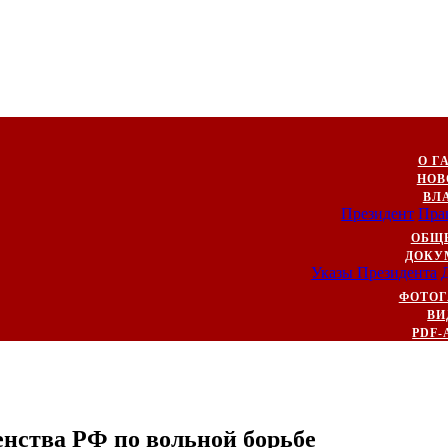
О Г
НОВ
ВЛ
Президент
Пра
ОБЩ
ДОКУ
Указы Президента
ФОТОГ
ВИ
PDF-
енства РФ по вольной борьбе