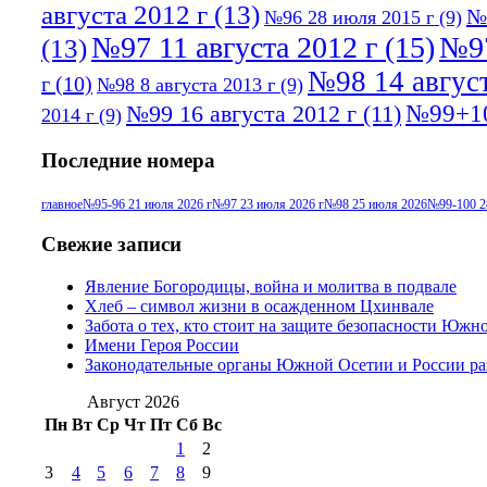
августа 2012 г
(13)
№
№96 28 июля 2015 г
(9)
№97 11 августа 2012 г
(15)
№97
(13)
№98 14 август
г
(10)
№98 8 августа 2013 г
(9)
№99+10
№99 16 августа 2012 г
(11)
2014 г
(9)
Последние номера
главное
№95-96 21 июля 2026 г
№97 23 июля 2026 г
№98 25 июля 2026
№99-100 2
Свежие записи
Явление Богородицы, война и молитва в подвале
Хлеб – символ жизни в осажденном Цхинвале
Забота о тех, кто стоит на защите безопасности Южн
Имени Героя России
Законодательные органы Южной Осетии и России ра
Август 2026
Пн
Вт
Ср
Чт
Пт
Сб
Вс
1
2
3
4
5
6
7
8
9