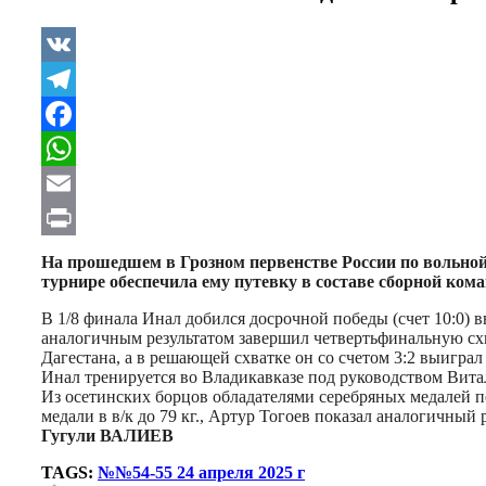
VK
Telegram
Facebook
WhatsApp
Email
Print
На прошедшем в Грозном первенстве России по вольной б
турнире обеспечила ему путевку в составе сборной ком
В 1/8 финала Инал добился досрочной победы (счет 10:0)
аналогичным результатом завершил четвертьфинальную схв
Дагестана, а в решающей схватке он со счетом 3:2 выигра
Инал тренируется во Владикавказе под руководством Вита
Из осетинских борцов обладателями серебряных медалей пер
медали в в/к до 79 кг., Артур Тогоев показал аналогичный ре
Гугули ВАЛИЕВ
TAGS:
№№54-55 24 апреля 2025 г