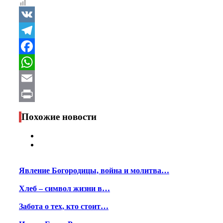
VK
Telegram
Facebook
WhatsApp
Email
Print
Похожие новости
Явление Богородицы, война и молитва…
Хлеб – символ жизни в…
Забота о тех, кто стоит…