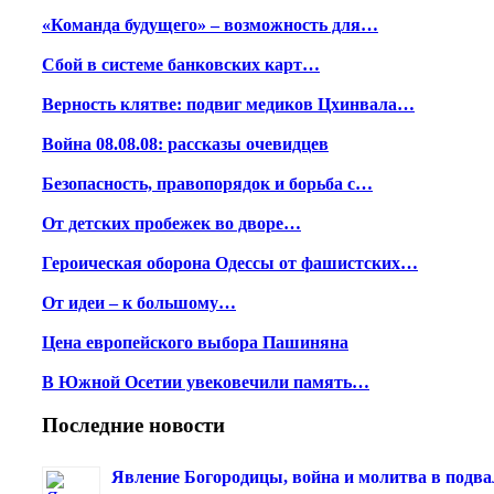
«Команда будущего» – возможность для…
Сбой в системе банковских карт…
Верность клятве: подвиг медиков Цхинвала…
Война 08.08.08: рассказы очевидцев
Безопасность, правопорядок и борьба с…
От детских пробежек во дворе…
Героическая оборона Одессы от фашистских…
От идеи – к большому…
Цена европейского выбора Пашиняна
В Южной Осетии увековечили память…
Последние новости
Явление Богородицы, война и молитва в подва