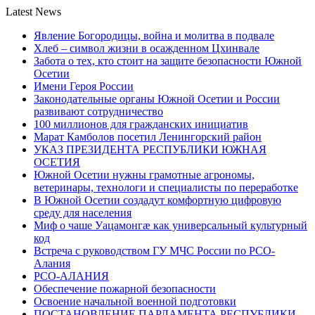
Latest News
Явление Богородицы, война и молитва в подвале
Хлеб – символ жизни в осажденном Цхинвале
Забота о тех, кто стоит на защите безопасности Южной
Осетии
Имени Героя России
Законодательные органы Южной Осетии и России
развивают сотрудничество
100 миллионов для гражданских инициатив
Марат Камболов посетил Ленингорский район
УКАЗ ПРЕЗИДЕНТА РЕСПУБЛИКИ ЮЖНАЯ
ОСЕТИЯ
Южной Осетии нужны грамотные агрономы,
ветеринары, технологи и специалисты по переработке
В Южной Осетии создадут комфортную цифровую
среду для населения
Миф о чаше Уацамонгæ как универсальный культурный
код
Встреча с руководством ГУ МЧС России по РСО-
Алания
РСО-АЛАНИЯ
Обеспечение пожарной безопасности
Освоение начальной военной подготовки
ПОСТАНОВЛЕНИЕ ПАРЛАМЕНТА РЕСПУБЛИКИ