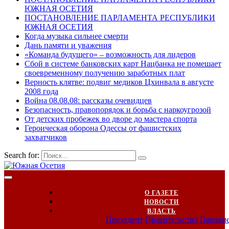
ЮЖНАЯ ОСЕТИЯ
ПОСТАНОВЛЕНИЕ ПАРЛАМЕНТА РЕСПУБЛИКИ
ЮЖНАЯ ОСЕТИЯ
Когда музыка сильнее смерти
Дань памяти и уважения
«Команда будущего» – возможность для лидеров
Сбой в системе банковских карт Нацбанка не помешает
своевременному получению заработных плат
Верность клятве: подвиг медиков Цхинвала в августе
2008 года
Война 08.08.08: рассказы очевидцев
Безопасность, правопорядок и борьба с наркоугрозой
От детских пробежек во дворе до мастера спорта
Героическая оборона Одессы от фашистских
захватчиков
Search for:
О ГАЗЕТЕ
НОВОСТИ
ВЛАСТЬ
Президент
Правительство
Парлам