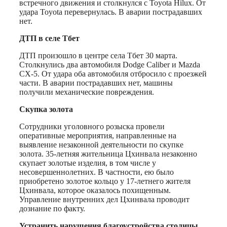
встречного движения и столкнулся с Toyota Hilux. От
удара Toyota перевернулась. В аварии пострадавших
нет.
ДТП в селе Тбет
ДТП произошло в центре села Тбет 30 марта.
Столкнулись два автомобиля Dodge Caliber и Mazda
CX-5. От удара оба автомобиля отбросило с проезжей
части. В аварии пострадавших нет, машины
получили механические повреждения.
Скупка золота
Сотрудники уголовного розыска провели
оперативные мероприятия, направленные на
выявление незаконной деятельности по скупке
золота. 35-летняя жительница Цхинвала незаконно
скупает золотые изделия, в том числе у
несовершеннолетних. В частности, ею было
приобретено золотое кольцо у 17-летнего жителя
Цхинвала, которое оказалось похищенным.
Управление внутренних дел Цхинвала проводит
дознание по факту.
Устранить нарушения благоустройства столицы