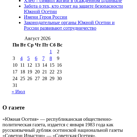
Хлеб – символ жизни в осажденном Цхинвале
августа 2016 г
(10)
№98 5 июля 2014 г
(10)
Забота о тех, кто стоит на защите безопасности
№98 14
Южной Осетии
№98 8 августа 2013 г
(9)
Имени Героя России
августа 2012 г
(14)
Законодательные органы Южной Осетии и
№98+99 11 июля
России развивают сотрудничество
№99 4 августа
2017 г
(9)
№99 4 августа 2015 г
(6)
2016 г
(12)
№99 16
Август 2026
№99 8 июля 2014 г
(9)
Пн
Вт
Ср
Чт
Пт
Сб
Вс
№99+100 10
августа 2012 г
(11)
1
2
августа 2013 г
(12)
3
4
5
6
7
8
9
10
11
12
13
14
15
16
17
18
19
20
21
22
23
24
25
26
27
28
29
30
31
« Июл
О газете
«Южная Осетия» — республиканская общественно-
политическая газета, издается с января 1983 года как
русскоязычный дубляж осетинской национальной газеты
«Советон Ирыстон» — «Советская Осетия».