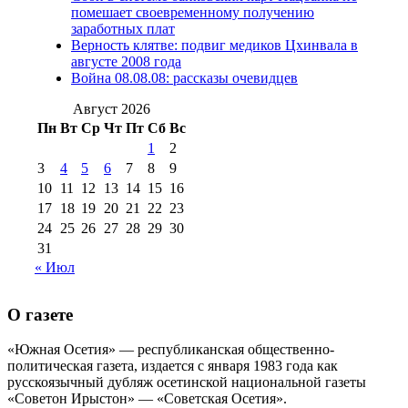
августа 2016 г
(10)
№98 5 июля 2014 г
(10)
помешает своевременному получению
№98 14
заработных плат
№98 8 августа 2013 г
(9)
Верность клятве: подвиг медиков Цхинвала в
августа 2012 г
(14)
августе 2008 года
№98+99 11 июля
Война 08.08.08: рассказы очевидцев
№99 4 августа
2017 г
(9)
№99 4 августа 2015 г
(6)
2016 г
(12)
№99 16
Август 2026
№99 8 июля 2014 г
(9)
Пн
Вт
Ср
Чт
Пт
Сб
Вс
№99+100 10
августа 2012 г
(11)
1
2
августа 2013 г
(12)
3
4
5
6
7
8
9
10
11
12
13
14
15
16
17
18
19
20
21
22
23
24
25
26
27
28
29
30
31
« Июл
О газете
«Южная Осетия» — республиканская общественно-
политическая газета, издается с января 1983 года как
русскоязычный дубляж осетинской национальной газеты
«Советон Ирыстон» — «Советская Осетия».