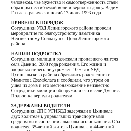
человеком, чье мужество и самоотверженность стали
образцом несгибаемой воли и верности долгу. Вадим
Газзаев трагически погиб 13 июня 1993 года.
ПРИВЕЛИ В ПОРЯДОК
Сотрудники УВД Ленингорского района провели
мероприятие по благоустройству памятника
Неизвестному Солдату в с. Цолд Ленингорского
района.
НАШЛИ ПОДРОСТКА
Сотрудники милиции разыскали пропавшего жителя
села Дменис, 2008 года рождения. Его жизни и
здоровью ничего не угрожает. 10 мая в УВД
Цхинвальского района обратились родственники
Мамитова Дзамболата и сообщили, что утром он
ушел из дома и его местонахождение неизвестно.
Сотрудники милиции обнаружили его в селе Дменис.
Подростка вернули родителям.
ЗАДЕРЖАНЫ ВОДИТЕЛИ
Сотрудники ДПС УГИБДД задержали в Цхинвале
двух водителей, управлявших транспортными
средствами в состоянии алкогольного опьянения. Оба
водителя, 35-летний житель Цхинвала и 44-летний