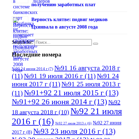
получению заработных плат
Верность клятве: подвиг медиков
Цхинвала в августе 2008 года
Search for:
Последние номера
№91 16 августа 2018 г
№90 24 июня 2014 г
(7)
(11)
№91 19 июля 2016 г
(11)
№91 24
июня 2017 г
(11)
№91 25 июля 2013 г
№91+92 21 июля 2015 г
(13)
(11)
№91+92 26 июня 2014 г
(13)
№92
№92 21 июля
18 августа 2018 г
(10)
2016 г
(16)
№92 27 июня
№92 27 июля 2013 г
(6)
№93 23 июля 2016 г
(13)
2017 г
(8)