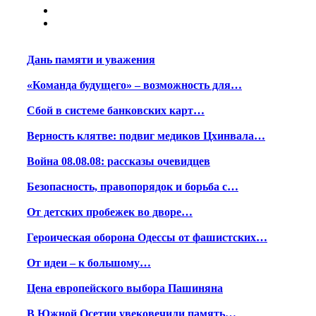
Дань памяти и уважения
«Команда будущего» – возможность для…
Сбой в системе банковских карт…
Верность клятве: подвиг медиков Цхинвала…
Война 08.08.08: рассказы очевидцев
Безопасность, правопорядок и борьба с…
От детских пробежек во дворе…
Героическая оборона Одессы от фашистских…
От идеи – к большому…
Цена европейского выбора Пашиняна
В Южной Осетии увековечили память…