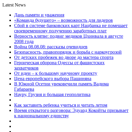
Latest News
Дань памяти и уважения
«Команда будущего» – возможность для лидеров
Сбой в системе банковских карт Нацбанка не помешает
своевременному получению заработных плат
Верность клятве: подвиг медиков Цхинвала в августе
2008 года
Война 08.08.08: рассказы очевидцев
Безопасность, правопорядок и борьба с наркоугрозой
От детских пробежек во дворе до мастера спорта
Героическая оборона Одессы от фашистских
захватчиков
От идеи – к большому научному проекту
Цена европейского выбора Пашиняна
В Южной Осетии увековечили память Вадима
Габараева
Науру, Грузия и большая геополитика
Как заставить ребенка учиться и читать летом
Время открытого разговора: Эдуард Кокойты призывает
к национальному единству