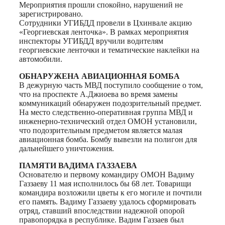
Мероприятия прошли спокойно, нарушений не
зарегистрировано.
Сотрудники УГИБДД провели в Цхинвале акцию
«Георгиевская ленточка». В рамках мероприятия
инспекторы УГИБДД вручили водителям
георгиевские ленточки и тематические наклейки на
автомобили.
ОБНАРУЖЕНА
АВИАЦИОННАЯ БОМБА
В дежурную часть МВД поступило сообщение о том,
что на проспекте А.Джиоева во время замены
коммуникаций обнаружен подозрительный предмет.
На место следственно-оперативная группа МВД и
инженерно-технический отдел ОМОН установили,
что подозрительным предметом является малая
авиационная бомба. Бомбу вывезли на полигон для
дальнейшего уничтожения.
ПАМЯТИ
ВАДИМА ГАЗЗАЕВА
Основателю и первому командиру ОМОН Вадиму
Газзаеву 11 мая исполнилось бы 68 лет. Товарищи
командира возложили цветы к его могиле и почтили
его память. Вадиму Газзаеву удалось сформировать
отряд, ставший впоследствии надежной опорой
правопорядка в республике. Вадим Газзаев был