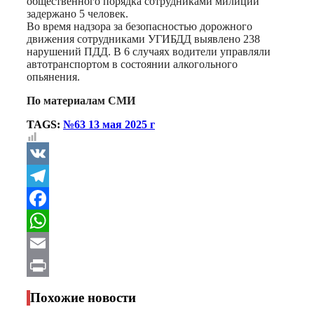
общественного порядка сотрудниками милиции
задержано 5 человек.
Во время надзора за безопасностью дорожного
движения сотрудниками УГИБДД выявлено 238
нарушений ПДД. В 6 случаях водители управляли
автотранспортом в состоянии алкогольного
опьянения.
По материалам СМИ
TAGS:
№63 13 мая 2025 г
VK
Telegram
Facebook
WhatsApp
Email
Print
Похожие новости