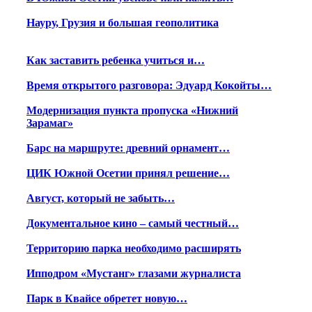
Науру, Грузия и большая геополитика
Как заставить ребенка учиться и…
Время открытого разговора: Эдуард Кокойты…
Модернизация пункта пропуска «Нижний
Зарамаг»
Барс на маршруте: древний орнамент…
ЦИК Южной Осетии принял решение…
Август, который не забыть…
Документальное кино – самый честный…
Территорию парка необходимо расширять
Ипподром «Мустанг» глазами журналиста
Парк в Квайсе обретет новую…