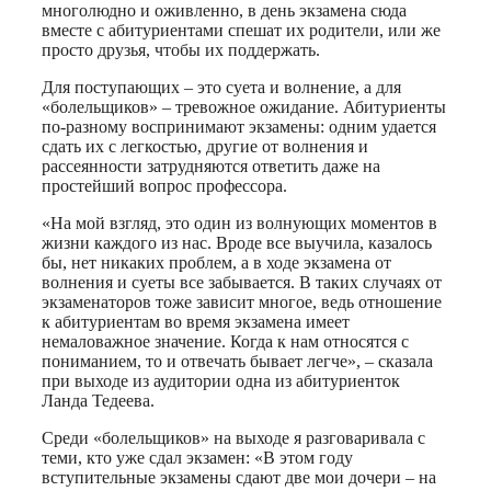
многолюдно и оживленно, в день экзамена сюда
вместе с абитуриентами спешат их родители, или же
просто друзья, чтобы их поддержать.
Для поступающих – это суета и волнение, а для
«болельщиков» – тревожное ожидание. Абитуриенты
по-разному воспринимают экзамены: одним удается
сдать их с легкостью, другие от волнения и
рассеянности затрудняются ответить даже на
простейший вопрос профессора.
«На мой взгляд, это один из волнующих моментов в
жизни каждого из нас. Вроде все выучила, казалось
бы, нет никаких проблем, а в ходе экзамена от
волнения и суеты все забывается. В таких случаях от
экзаменаторов тоже зависит многое, ведь отношение
к абитуриентам во время экзамена имеет
немаловажное значение. Когда к нам относятся с
пониманием, то и отвечать бывает легче», – сказала
при выходе из аудитории одна из абитуриенток
Ланда Тедеева.
Среди «болельщиков» на выходе я разговаривала с
теми, кто уже сдал экзамен: «В этом году
вступительные экзамены сдают две мои дочери – на