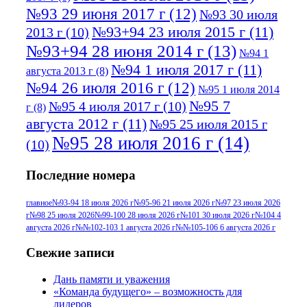
№93 29 июня 2017 г
(12)
№93 30 июля
№93+94 23 июля 2015 г
(11)
2013 г
(10)
№93+94 28 июня 2014 г
(13)
№94 1
№94 1 июля 2017 г
(11)
августа 2013 г
(8)
№94 26 июля 2016 г
(12)
№95 1 июля 2014
№95 7
№95 4 июля 2017 г
(10)
г
(8)
августа 2012 г
(11)
№95 25 июля 2015 г
№95 28 июля 2016 г
(14)
(10)
№95+96 3 августа 2013 г
(11)
№96 6
Последние номера
№96 9 августа 2012
июля 2017 г
(11)
г
(13)
№96+97 3
№96 28 июля 2015 г
(9)
главное
№93-94 18 июля 2026 г
№95-96 21 июля 2026 г
№97 23 июля 2026
г
№98 25 июля 2026
№99-100 28 июля 2026 г
№101 30 июля 2026 г
№104 4
№96+97 30 июля
июля 2014 г
(10)
августа 2026 г
№№102-103 1 августа 2026 г
№№105-106 6 августа 2026 г
2016 г
(13)
№97 8
№97 6 августа 2013 г
(6)
Свежие записи
№97 11 августа
июля 2017 г
(13)
Дань памяти и уважения
2012 г
(15)
№97 30 июля 2015 г
«Команда будущего» – возможность для
(15)
лидеров