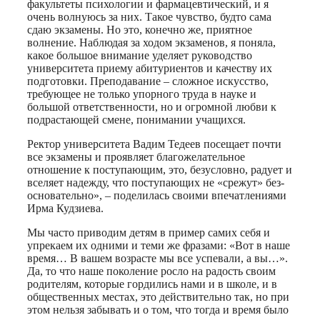
факультеты психологии и фармацевтический, и я
очень волнуюсь за них. Такое чувство, будто сама
сдаю экзамены. Но это, конечно же, приятное
волнение. Наблюдая за ходом экзаменов, я поняла,
какое большое внимание уделяет руководство
университета приему абитуриентов и качеству их
подготовки. Преподавание – сложное искусство,
требующее не только упорного труда в науке и
большой ответственности, но и огромной любви к
подрастающей смене, понимании учащихся.
Ректор университета Вадим Тедеев посещает почти
все экзамены и проявляет благожелательное
отношение к поступающим, это, безусловно, радует и
вселяет надежду, что поступающих не «срежут» без-
основательно», – поделилась своими впечатлениями
Ирма Кудзиева.
Мы часто приводим детям в пример самих себя и
упрекаем их одними и теми же фразами: «Вот в наше
время… В вашем возрасте мы все успевали, а вы…».
Да, то что наше поколение росло на радость своим
родителям, которые гордились нами и в школе, и в
общественных местах, это действительно так, но при
этом нельзя забывать и о том, что тогда и время было