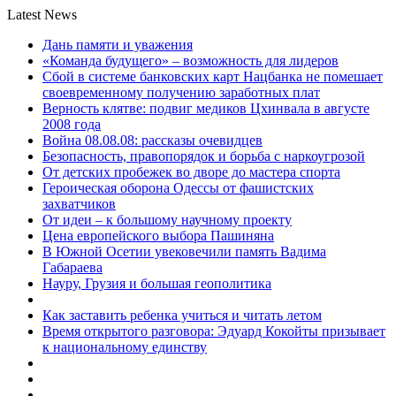
Latest News
Дань памяти и уважения
«Команда будущего» – возможность для лидеров
Сбой в системе банковских карт Нацбанка не помешает
своевременному получению заработных плат
Верность клятве: подвиг медиков Цхинвала в августе
2008 года
Война 08.08.08: рассказы очевидцев
Безопасность, правопорядок и борьба с наркоугрозой
От детских пробежек во дворе до мастера спорта
Героическая оборона Одессы от фашистских
захватчиков
От идеи – к большому научному проекту
Цена европейского выбора Пашиняна
В Южной Осетии увековечили память Вадима
Габараева
Науру, Грузия и большая геополитика
Как заставить ребенка учиться и читать летом
Время открытого разговора: Эдуард Кокойты призывает
к национальному единству