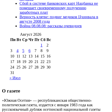
№98 1 августа 2015 г
(10)
№98 2
Сбой в системе банковских карт Нацбанка не
августа 2016 г
(10)
№98 5 июля 2014 г
(10)
помешает своевременному получению
№98 14
заработных плат
№98 8 августа 2013 г
(9)
Верность клятве: подвиг медиков Цхинвала в
августа 2012 г
(14)
августе 2008 года
№98+99 11 июля
Война 08.08.08: рассказы очевидцев
№99 4 августа
2017 г
(9)
№99 4 августа 2015 г
(6)
2016 г
(12)
№99 16
Август 2026
№99 8 июля 2014 г
(9)
Пн
Вт
Ср
Чт
Пт
Сб
Вс
№99+100 10
августа 2012 г
(11)
1
2
августа 2013 г
(12)
3
4
5
6
7
8
9
10
11
12
13
14
15
16
17
18
19
20
21
22
23
24
25
26
27
28
29
30
31
« Июл
О газете
«Южная Осетия» — республиканская общественно-
политическая газета, издается с января 1983 года как
русскоязычный дубляж осетинской национальной газеты