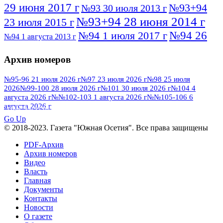
29 июня 2017 г
№93+94
№93 30 июля 2013 г
№93+94 28 июня 2014 г
23 июля 2015 г
№94 26
№94 1 июля 2017 г
№94 1 августа 2013 г
июля 2016 г
№95 4 июля 2017 г
№95 1 июля 2014 г
Архив номеров
№95 7 августа 2012 г
№95 25 июля 2015 г
№95 28 июля 2016 г
№95+96 3 августа
№95-96 21 июля 2026 г
№97 23 июля 2026 г
№98 25 июля
2026
№99-100 28 июля 2026 г
№101 30 июля 2026 г
№104 4
№96 9 августа
2013 г
№96 6 июля 2017 г
августа 2026 г
№№102-103 1 августа 2026 г
№№105-106 6
2012 г
№96+97 3 июля 2014 г
августа 2026 г
№96 28 июля 2015 г
ПОСМОТРЕТЬ ВСЕ
№96+97 30 июля 2016 г
№97
Go Up
№97 6 августа 2013 г
© 2018-2023. Газета "Южная Осетия". Все права защищены
№97 11 августа 2012 г
8 июля 2017 г
PDF-Архив
№97 30 июля 2015 г
№98 1 августа 2015 г
Архив номеров
Видео
№98 2 августа 2016 г
№98 5 июля 2014 г
№98 8
Власть
№98 14 августа 2012 г
августа 2013 г
Главная
Документы
№99 4
№98+99 11 июля 2017 г
№99 4 августа 2015 г
Контакты
августа 2016 г
№99 16
№99 8 июля 2014 г
Новости
О газете
№99+100 10 августа 2013 г
августа 2012 г