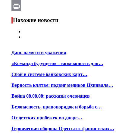
Email
Print
Похожие новости
Дань памяти и уважения
«Команда будущего» – возможность для…
Сбой в системе банковских карт…
Верность клятве: подвиг медиков Цхинвала…
Война 08.08.08: рассказы очевидцев
Безопасность, правопорядок и борьба с…
От детских пробежек во дворе…
Героическая оборона Одессы от фашистских…