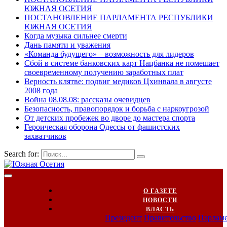
ЮЖНАЯ ОСЕТИЯ
ПОСТАНОВЛЕНИЕ ПАРЛАМЕНТА РЕСПУБЛИКИ
ЮЖНАЯ ОСЕТИЯ
Когда музыка сильнее смерти
Дань памяти и уважения
«Команда будущего» – возможность для лидеров
Сбой в системе банковских карт Нацбанка не помешает
своевременному получению заработных плат
Верность клятве: подвиг медиков Цхинвала в августе
2008 года
Война 08.08.08: рассказы очевидцев
Безопасность, правопорядок и борьба с наркоугрозой
От детских пробежек во дворе до мастера спорта
Героическая оборона Одессы от фашистских
захватчиков
Search for:
О ГАЗЕТЕ
НОВОСТИ
ВЛАСТЬ
Президент
Правительство
Парлам