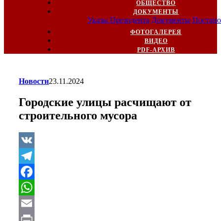
ОБЩЕСТВО
ДОКУМЕНТЫ
Указы Президента
Документы
Постано
ФОТОГАЛЕРЕЯ
ВИДЕО
PDF-АРХИВ
Новости
23.11.2024
Городские улицы расчищают от
строительного мусора
VK
Telegram
Facebook
WhatsApp
Email