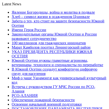
Latest News
Явление Богородицы, война и молитва в подвале
Хлеб – символ жизни в осажденном Цхинвале
Забота о тех, кто стоит на защите безопасности Южной
Осетии
Имени Героя России
Законодательные органы Южной Осетии и России
развивают сотрудничество
100 миллионов для гражданских инициатив
Марат Камболов посетил Ленингорский район
УКАЗ ПРЕЗИДЕНТА РЕСПУБЛИКИ ЮЖНАЯ
ОСЕТИЯ
Южной Осетии нужны грамотные агрономы,
ветеринары, технологи и специалисты по переработке
В Южной Осетии создадут комфортную цифровую
среду для населения
Миф о чаше Уацамонгæ как универсальный культурный
код
Встреча с руководством ГУ МЧС России по РСО-
Алания
РСО-АЛАНИЯ
Обеспечение пожарной безопасности
Освоение начальной военной подготовки
ПОСТАНОВЛЕНИЕ ПАРЛАМЕНТА РЕСПУБЛИКИ