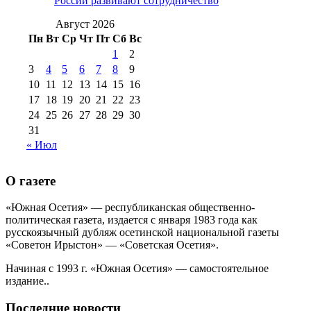
России развивают сотрудничество
№99 4 августа
2017 г
(9)
№99 4 августа 2015 г
(6)
2016 г
(12)
№99 16
Август 2026
№99 8 июля 2014 г
(9)
Пн
Вт
Ср
Чт
Пт
Сб
Вс
№99+100 10
августа 2012 г
(11)
1
2
августа 2013 г
(12)
3
4
5
6
7
8
9
10
11
12
13
14
15
16
17
18
19
20
21
22
23
24
25
26
27
28
29
30
31
« Июл
О газете
«Южная Осетия» — республиканская общественно-
политическая газета, издается с января 1983 года как
русскоязычный дубляж осетинской национальной газеты
«Советон Ирыстон» — «Советская Осетия».
Начиная с 1993 г. «Южная Осетия» — самостоятельное
издание..
Последние новости