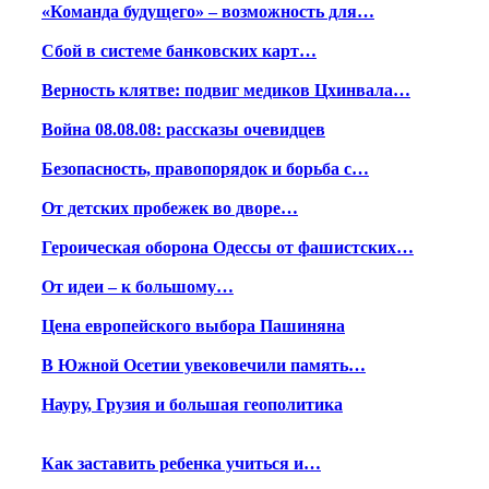
«Команда будущего» – возможность для…
Сбой в системе банковских карт…
Верность клятве: подвиг медиков Цхинвала…
Война 08.08.08: рассказы очевидцев
Безопасность, правопорядок и борьба с…
От детских пробежек во дворе…
Героическая оборона Одессы от фашистских…
От идеи – к большому…
Цена европейского выбора Пашиняна
В Южной Осетии увековечили память…
Науру, Грузия и большая геополитика
Как заставить ребенка учиться и…