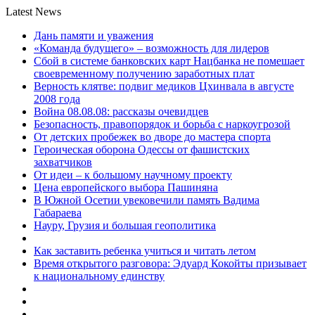
Latest News
Дань памяти и уважения
«Команда будущего» – возможность для лидеров
Сбой в системе банковских карт Нацбанка не помешает
своевременному получению заработных плат
Верность клятве: подвиг медиков Цхинвала в августе
2008 года
Война 08.08.08: рассказы очевидцев
Безопасность, правопорядок и борьба с наркоугрозой
От детских пробежек во дворе до мастера спорта
Героическая оборона Одессы от фашистских
захватчиков
От идеи – к большому научному проекту
Цена европейского выбора Пашиняна
В Южной Осетии увековечили память Вадима
Габараева
Науру, Грузия и большая геополитика
Как заставить ребенка учиться и читать летом
Время открытого разговора: Эдуард Кокойты призывает
к национальному единству