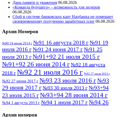
Дань памяти и уважения
06.08.2026
«Команда будущего» – возможность для лидеров
06.08.2026
Сбой в системе банковских карт Нацбанка не помешает
своевременному получению заработных плат
06.08.2026
Архив Номеров
№91 16 августа 2018 г
№91 19
№90 24 июня 2014 г
июля 2016 г
№91 24 июня 2017 г
№91 25
№91+92 21 июля 2015 г
июля 2013 г
№91+92 26 июня 2014 г
№92 18 августа
№92 21 июля 2016 г
2018 г
№92 27 июля 2013 г
№93 23 июля 2016 г
№93
№92 27 июня 2017 г
29 июня 2017 г
№93+94
№93 30 июля 2013 г
№93+94 28 июня 2014 г
23 июля 2015 г
№94 26
№94 1 июля 2017 г
№94 1 августа 2013 г
июля 2016 г
№95 4 июля 2017 г
№95 1 июля 2014 г
Архив номеров
№95 7 августа 2012 г
№95 25 июля 2015 г