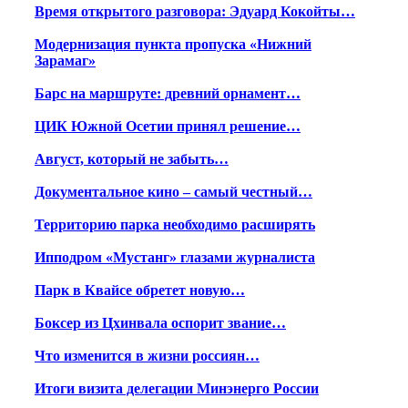
Время открытого разговора: Эдуард Кокойты…
Модернизация пункта пропуска «Нижний
Зарамаг»
Барс на маршруте: древний орнамент…
ЦИК Южной Осетии принял решение…
Август, который не забыть…
Документальное кино – самый честный…
Территорию парка необходимо расширять
Ипподром «Мустанг» глазами журналиста
Парк в Квайсе обретет новую…
Боксер из Цхинвала оспорит звание…
Что изменится в жизни россиян…
Итоги визита делегации Минэнерго России