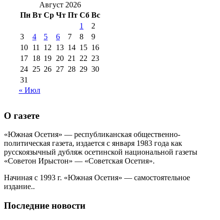
2016 г
(12)
№99 16
Август 2026
№99 8 июля 2014 г
(9)
Пн
Вт
Ср
Чт
Пт
Сб
Вс
№99+100 10
августа 2012 г
(11)
1
2
августа 2013 г
(12)
3
4
5
6
7
8
9
10
11
12
13
14
15
16
17
18
19
20
21
22
23
24
25
26
27
28
29
30
31
« Июл
О газете
«Южная Осетия» — республиканская общественно-
политическая газета, издается с января 1983 года как
русскоязычный дубляж осетинской национальной газеты
«Советон Ирыстон» — «Советская Осетия».
Начиная с 1993 г. «Южная Осетия» — самостоятельное
издание..
Последние новости