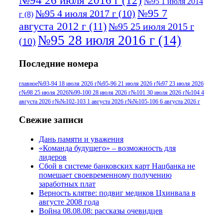
№94 26 июля 2016 г
(12)
№95 1 июля 2014
№95 7
№95 4 июля 2017 г
(10)
г
(8)
августа 2012 г
(11)
№95 25 июля 2015 г
№95 28 июля 2016 г
(14)
(10)
№95+96 3 августа 2013 г
(11)
№96 6
Последние номера
№96 9 августа 2012
июля 2017 г
(11)
г
(13)
№96+97 3
№96 28 июля 2015 г
(9)
главное
№93-94 18 июля 2026 г
№95-96 21 июля 2026 г
№97 23 июля 2026
г
№98 25 июля 2026
№99-100 28 июля 2026 г
№101 30 июля 2026 г
№104 4
№96+97 30 июля
июля 2014 г
(10)
августа 2026 г
№№102-103 1 августа 2026 г
№№105-106 6 августа 2026 г
2016 г
(13)
№97 8
№97 6 августа 2013 г
(6)
Свежие записи
№97 11 августа
июля 2017 г
(13)
Дань памяти и уважения
2012 г
(15)
№97 30 июля 2015 г
«Команда будущего» – возможность для
(15)
лидеров
№98 1 августа 2015 г
(10)
№98 2
Сбой в системе банковских карт Нацбанка не
августа 2016 г
(10)
№98 5 июля 2014 г
(10)
помешает своевременному получению
№98 14
заработных плат
№98 8 августа 2013 г
(9)
Верность клятве: подвиг медиков Цхинвала в
августа 2012 г
(14)
августе 2008 года
№98+99 11 июля
Война 08.08.08: рассказы очевидцев
№99 4 августа
2017 г
(9)
№99 4 августа 2015 г
(6)