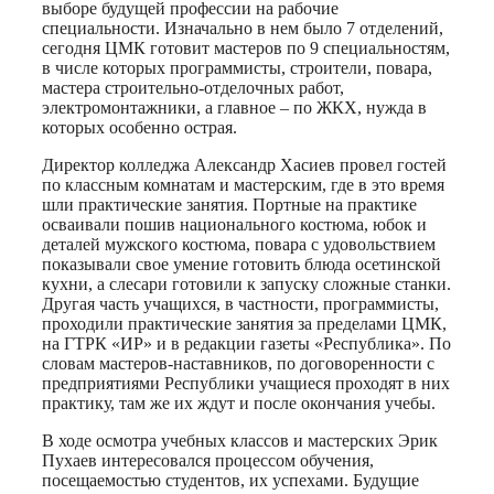
выборе будущей профессии на рабочие
специальности. Изначально в нем было 7 отделений,
сегодня ЦМК готовит мастеров по 9 специальностям,
в числе которых программисты, строители, повара,
мастера строительно-отделочных работ,
электромонтажники, а главное – по ЖКХ, нужда в
которых особенно острая.
Директор колледжа Александр Хасиев провел гостей
по классным комнатам и мастерским, где в это время
шли практические занятия. Портные на практике
осваивали пошив национального костюма, юбок и
деталей мужского костюма, повара с удовольствием
показывали свое умение готовить блюда осетинской
кухни, а слесари готовили к запуску сложные станки.
Другая часть учащихся, в частности, программисты,
проходили практические занятия за пределами ЦМК,
на ГТРК «ИР» и в редакции газеты «Республика». По
словам мастеров-наставников, по договоренности с
предприятиями Республики учащиеся проходят в них
практику, там же их ждут и после окончания учебы.
В ходе осмотра учебных классов и мастерских Эрик
Пухаев интересовался процессом обучения,
посещаемостью студентов, их успехами. Будущие