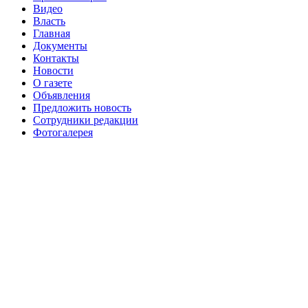
Видео
№98 2 августа 2016 г
№98 5 июля 2014 г
№98 8
Власть
№98 14 августа 2012 г
августа 2013 г
Главная
Документы
№99 4
№98+99 11 июля 2017 г
№99 4 августа 2015 г
Контакты
августа 2016 г
№99 16
№99 8 июля 2014 г
Новости
О газете
№99+100 10 августа 2013 г
августа 2012 г
Объявления
Предложить новость
Сотрудники редакции
Фотогалерея