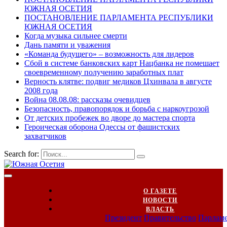
ЮЖНАЯ ОСЕТИЯ
ПОСТАНОВЛЕНИЕ ПАРЛАМЕНТА РЕСПУБЛИКИ
ЮЖНАЯ ОСЕТИЯ
Когда музыка сильнее смерти
Дань памяти и уважения
«Команда будущего» – возможность для лидеров
Сбой в системе банковских карт Нацбанка не помешает
своевременному получению заработных плат
Верность клятве: подвиг медиков Цхинвала в августе
2008 года
Война 08.08.08: рассказы очевидцев
Безопасность, правопорядок и борьба с наркоугрозой
От детских пробежек во дворе до мастера спорта
Героическая оборона Одессы от фашистских
захватчиков
Search for:
О ГАЗЕТЕ
НОВОСТИ
ВЛАСТЬ
Президент
Правительство
Парлам