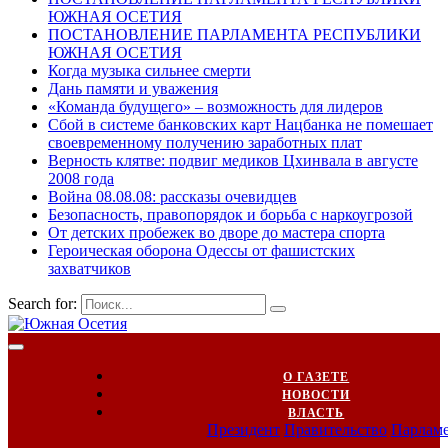
ЮЖНАЯ ОСЕТИЯ
ПОСТАНОВЛЕНИЕ ПАРЛАМЕНТА РЕСПУБЛИКИ
ЮЖНАЯ ОСЕТИЯ
Когда музыка сильнее смерти
Дань памяти и уважения
«Команда будущего» – возможность для лидеров
Сбой в системе банковских карт Нацбанка не помешает
своевременному получению заработных плат
Верность клятве: подвиг медиков Цхинвала в августе
2008 года
Война 08.08.08: рассказы очевидцев
Безопасность, правопорядок и борьба с наркоугрозой
От детских пробежек во дворе до мастера спорта
Героическая оборона Одессы от фашистских
захватчиков
Search for:
О ГАЗЕТЕ
НОВОСТИ
ВЛАСТЬ
Президент
Правительство
Парлам