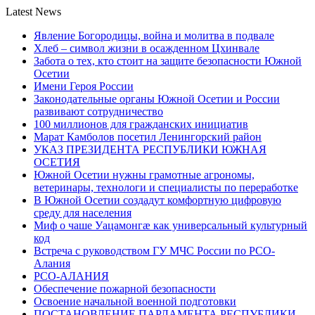
Latest News
Явление Богородицы, война и молитва в подвале
Хлеб – символ жизни в осажденном Цхинвале
Забота о тех, кто стоит на защите безопасности Южной
Осетии
Имени Героя России
Законодательные органы Южной Осетии и России
развивают сотрудничество
100 миллионов для гражданских инициатив
Марат Камболов посетил Ленингорский район
УКАЗ ПРЕЗИДЕНТА РЕСПУБЛИКИ ЮЖНАЯ
ОСЕТИЯ
Южной Осетии нужны грамотные агрономы,
ветеринары, технологи и специалисты по переработке
В Южной Осетии создадут комфортную цифровую
среду для населения
Миф о чаше Уацамонгæ как универсальный культурный
код
Встреча с руководством ГУ МЧС России по РСО-
Алания
РСО-АЛАНИЯ
Обеспечение пожарной безопасности
Освоение начальной военной подготовки
ПОСТАНОВЛЕНИЕ ПАРЛАМЕНТА РЕСПУБЛИКИ