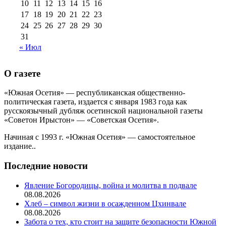
10
11
12
13
14
15
16
17
18
19
20
21
22
23
24
25
26
27
28
29
30
31
« Июл
О газете
«Южная Осетия» — республиканская общественно-
политическая газета, издается с января 1983 года как
русскоязычный дубляж осетинской национальной газеты
«Советон Ирыстон» — «Советская Осетия».
Начиная с 1993 г. «Южная Осетия» — самостоятельное
издание..
Последние новости
Явление Богородицы, война и молитва в подвале
08.08.2026
Хлеб – символ жизни в осажденном Цхинвале
08.08.2026
Забота о тех, кто стоит на защите безопасности Южной