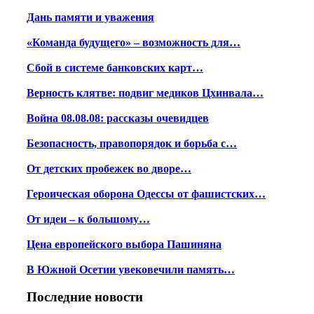
Дань памяти и уважения
«Команда будущего» – возможность для…
Сбой в системе банковских карт…
Верность клятве: подвиг медиков Цхинвала…
Война 08.08.08: рассказы очевидцев
Безопасность, правопорядок и борьба с…
От детских пробежек во дворе…
Героическая оборона Одессы от фашистских…
От идеи – к большому…
Цена европейского выбора Пашиняна
В Южной Осетии увековечили память…
Последние новости