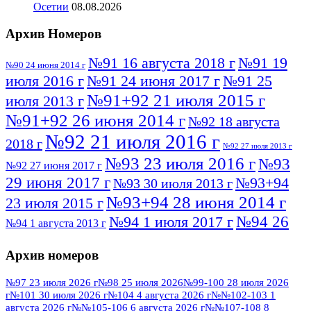
Осетии
08.08.2026
Архив Номеров
№91 16 августа 2018 г
№91 19
№90 24 июня 2014 г
июля 2016 г
№91 24 июня 2017 г
№91 25
№91+92 21 июля 2015 г
июля 2013 г
№91+92 26 июня 2014 г
№92 18 августа
№92 21 июля 2016 г
2018 г
№92 27 июля 2013 г
№93 23 июля 2016 г
№93
№92 27 июня 2017 г
29 июня 2017 г
№93+94
№93 30 июля 2013 г
№93+94 28 июня 2014 г
23 июля 2015 г
№94 26
№94 1 июля 2017 г
№94 1 августа 2013 г
июля 2016 г
№95 4 июля 2017 г
№95 1 июля 2014 г
Архив номеров
№95 7 августа 2012 г
№95 25 июля 2015 г
№95 28 июля 2016 г
№95+96 3 августа
№97 23 июля 2026 г
№98 25 июля 2026
№99-100 28 июля 2026
г
№101 30 июля 2026 г
№104 4 августа 2026 г
№№102-103 1
№96 9 августа
2013 г
№96 6 июля 2017 г
августа 2026 г
№№105-106 6 августа 2026 г
№№107-108 8