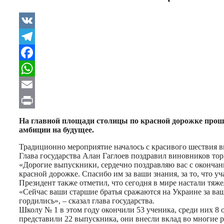
VK
Telegram
Facebook
WhatsApp
Email
Print
На главной площади столицы по красной дорожке прошл
амбиции на будущее.
Традиционно мероприятие началось с красивого шествия в
Глава государства Алан Гаглоев поздравил виновников торж
«Дорогие выпускники, сердечно поздравляю вас с окончани
красной дорожке. Спасибо им за ваши знания, за то, что у
Президент также отметил, что сегодня в мире настали тяж
«Сейчас ваши старшие братья сражаются на Украине за ваш
гордились», – сказал глава государства.
Школу № 1 в этом году окончили 53 ученика, среди них 8
представили 22 выпускника, они внесли вклад во многие 