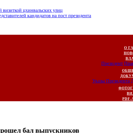
й визиткой цхинвальских улиц
ставителей кандидатов на пост президента
О Г
НОВ
ВЛ
Президент
Пра
ОБЩ
ДОКУ
Указы Президента
ФОТОГ
ВИ
PDF-
прошел бал выпускников