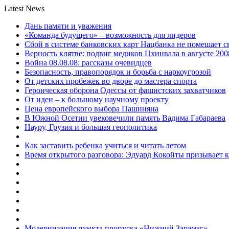
Latest News
Дань памяти и уважения
«Команда будущего» – возможность для лидеров
Сбой в системе банковских карт Нацбанка не помешает 
Верность клятве: подвиг медиков Цхинвала в августе 200
Война 08.08.08: рассказы очевидцев
Безопасность, правопорядок и борьба с наркоугрозой
От детских пробежек во дворе до мастера спорта
Героическая оборона Одессы от фашистских захватчиков
От идеи – к большому научному проекту
Цена европейского выбора Пашиняна
В Южной Осетии увековечили память Вадима Габараева
Науру, Грузия и большая геополитика
Как заставить ребенка учиться и читать летом
Время открытого разговора: Эдуард Кокойты призывает 
Модернизация пункта пропуска «Нижний Зарамаг»