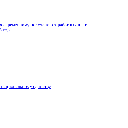
своевременному получению заработных плат
8 года
к национальному единству