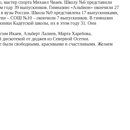
ю, мастер спорта Михаил Чиаев. Школу №6 представили
том году 39 выпускников. Гимназию «Альбион» окончили 27
и в вузы России. Школа №9 представлена 17 выпускниками,
тии – СОШ №10 – окончили 7 выпускников. В гимназии
кники Кадетской школы, их в этом году 31. Они
гим Икаев, Альберт Лалиев, Марта Харебова,
 дискотекой от диджея из Северной Осетии.
все были свободными, красивыми и счастливыми. Желаем