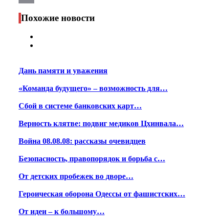
Print
Похожие новости
Дань памяти и уважения
«Команда будущего» – возможность для…
Сбой в системе банковских карт…
Верность клятве: подвиг медиков Цхинвала…
Война 08.08.08: рассказы очевидцев
Безопасность, правопорядок и борьба с…
От детских пробежек во дворе…
Героическая оборона Одессы от фашистских…
От идеи – к большому…