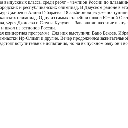
а выпускных класса, среди ребят – чемпион России по плавани
городских и республиканских олимпиад. В Дзауском районе в э
имур Джиоев и Алина Габараева. 18 альбионовцев уже поступил
ликанских олимпиад. Одну из самых старейших школ Южной Осе
ва, Фрея Джиоева и Стелла Кулухова. Завершили шествие выпус
 и школ из регионов России.
я концертная программа. Для них выступили Вано Бекоев, Ибра
гимнастки Ир-Олимп и другие. Вечер продолжился зажигательной
редстоят вступительные испытания, но на выпускном балу они 