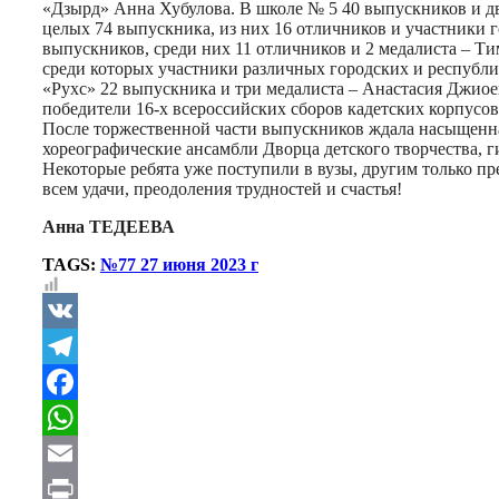
«Дзырд» Анна Хубулова. В школе № 5 40 выпускников и дв
целых 74 выпускника, из них 16 отличников и участники 
выпускников, среди них 11 отличников и 2 медалиста – Т
среди которых участники различных городских и респуб
«Рухс» 22 выпускника и три медалиста – Анастасия Джиое
победители 16-х всероссийских сборов кадетских корпусов
После торжественной части выпускников ждала насыщенна
хореографические ансамбли Дворца детского творчества, 
Некоторые ребята уже поступили в вузы, другим только п
всем удачи, преодоления трудностей и счастья!
Анна ТЕДЕЕВА
TAGS:
№77 27 июня 2023 г
VK
Telegram
Facebook
WhatsApp
Email