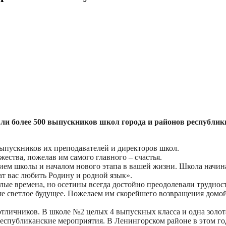
и более 500 выпускников школ города и районов республики
ыпускников их преподавателей и директоров школ.
ества, пожелав им самого главного – счастья.
ем школы и началом нового этапа в вашей жизни. Школа начинае
чат вас любить Родину и родной язык».
елые времена, но осетины всегда достойно преодолевали труднос
е светлое будущее. Пожелаем им скорейшего возвращения домой 
 отличников. В школе №2 целых 4 выпускных класса и одна золо
республиканские мероприятия. В Ленингорском районе в этом го