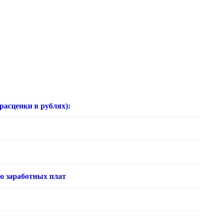
нки в рублях):
ю заработных плат