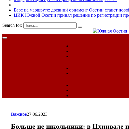
Барс на маршруте: древний орнамент Осетии станет ново
ЦИК Южной Осетии принял решение по регистрации пред
Search for:
Важное
27.06.2023
Больше не школьники: в Цхинвале 