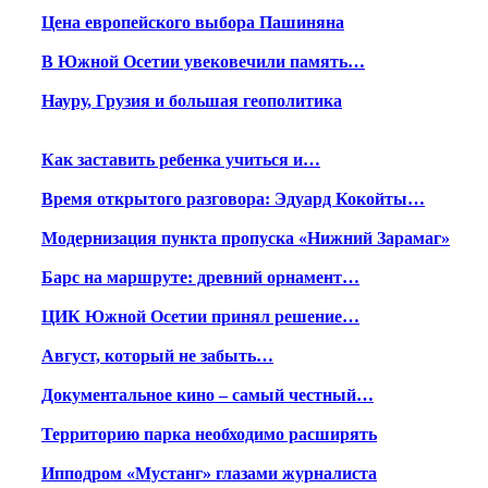
Цена европейского выбора Пашиняна
В Южной Осетии увековечили память…
Науру, Грузия и большая геополитика
Как заставить ребенка учиться и…
Время открытого разговора: Эдуард Кокойты…
Модернизация пункта пропуска «Нижний Зарамаг»
Барс на маршруте: древний орнамент…
ЦИК Южной Осетии принял решение…
Август, который не забыть…
Документальное кино – самый честный…
Территорию парка необходимо расширять
Ипподром «Мустанг» глазами журналиста