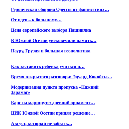
Героическая оборона Одессы от фашистских…
От идеи – к большому…
Цена европейского выбора Пашиняна
В Южной Осетии увековечили память…
Науру, Грузия и большая геополитика
Как заставить ребенка учиться и…
Время открытого разговора: Эдуард Кокойты…
Модернизация пункта пропуска «Нижний
Зарамаг»
Барс на маршруте: древний орнамент…
ЦИК Южной Осетии принял решение…
Август, который не забыть…