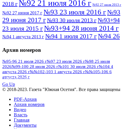
№92 21 июля 2016 г
2018 г
№92 27 июля 2013 г
№93 23 июля 2016 г
№93
№92 27 июня 2017 г
29 июня 2017 г
№93+94
№93 30 июля 2013 г
№93+94 28 июня 2014 г
23 июля 2015 г
№94 26
№94 1 июля 2017 г
№94 1 августа 2013 г
июля 2016 г
№95 4 июля 2017 г
№95 1 июля 2014 г
Архив номеров
№95 7 августа 2012 г
№95 25 июля 2015 г
№95 28 июля 2016 г
№95+96 3 августа
№95-96 21 июля 2026 г
№97 23 июля 2026 г
№98 25 июля
2026
№99-100 28 июля 2026 г
№101 30 июля 2026 г
№104 4
№96 9 августа
2013 г
№96 6 июля 2017 г
августа 2026 г
№№102-103 1 августа 2026 г
№№105-106 6
2012 г
№96+97 3 июля 2014 г
августа 2026 г
№96 28 июля 2015 г
ПОСМОТРЕТЬ ВСЕ
№96+97 30 июля 2016 г
№97
Go Up
№97 6 августа 2013 г
© 2018-2023. Газета "Южная Осетия". Все права защищены
№97 11 августа 2012 г
8 июля 2017 г
PDF-Архив
№97 30 июля 2015 г
№98 1 августа 2015 г
Архив номеров
Видео
№98 2 августа 2016 г
№98 5 июля 2014 г
№98 8
Власть
№98 14 августа 2012 г
августа 2013 г
Главная
Документы
№99 4
№98+99 11 июля 2017 г
№99 4 августа 2015 г