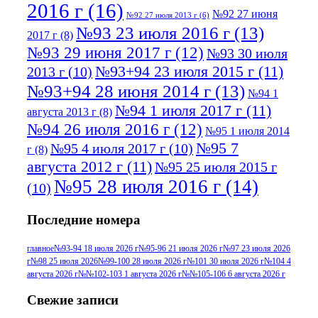
2016 г
(16)
№92 27 июня
№92 27 июля 2013 г
(6)
№93 23 июля 2016 г
(13)
2017 г
(8)
№93 29 июня 2017 г
(12)
№93 30 июля
№93+94 23 июля 2015 г
(11)
2013 г
(10)
№93+94 28 июня 2014 г
(13)
№94 1
№94 1 июля 2017 г
(11)
августа 2013 г
(8)
№94 26 июля 2016 г
(12)
№95 1 июля 2014
№95 7
№95 4 июля 2017 г
(10)
г
(8)
августа 2012 г
(11)
№95 25 июля 2015 г
№95 28 июля 2016 г
(14)
(10)
№95+96 3 августа 2013 г
(11)
№96 6
Последние номера
№96 9 августа 2012
июля 2017 г
(11)
г
(13)
№96+97 3
№96 28 июля 2015 г
(9)
главное
№93-94 18 июля 2026 г
№95-96 21 июля 2026 г
№97 23 июля 2026
г
№98 25 июля 2026
№99-100 28 июля 2026 г
№101 30 июля 2026 г
№104 4
№96+97 30 июля
июля 2014 г
(10)
августа 2026 г
№№102-103 1 августа 2026 г
№№105-106 6 августа 2026 г
2016 г
(13)
№97 8
№97 6 августа 2013 г
(6)
Свежие записи
№97 11 августа
июля 2017 г
(13)