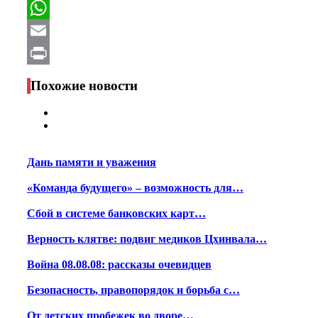
Facebook
WhatsApp
Email
Print
Похожие новости
Дань памяти и уважения
«Команда будущего» – возможность для…
Сбой в системе банковских карт…
Верность клятве: подвиг медиков Цхинвала…
Война 08.08.08: рассказы очевидцев
Безопасность, правопорядок и борьба с…
От детских пробежек во дворе…