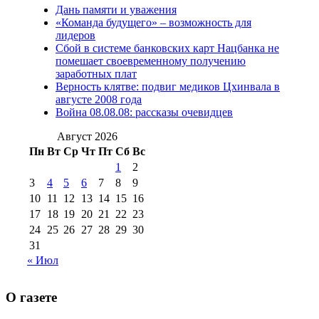
Дань памяти и уважения
2012 г
(15)
№97 30 июля 2015 г
«Команда будущего» – возможность для
(15)
лидеров
№98 1 августа 2015 г
(10)
№98 2
Сбой в системе банковских карт Нацбанка не
августа 2016 г
(10)
№98 5 июля 2014 г
(10)
помешает своевременному получению
№98 14
заработных плат
№98 8 августа 2013 г
(9)
Верность клятве: подвиг медиков Цхинвала в
августа 2012 г
(14)
августе 2008 года
№98+99 11 июля
Война 08.08.08: рассказы очевидцев
№99 4 августа
2017 г
(9)
№99 4 августа 2015 г
(6)
2016 г
(12)
№99 16
Август 2026
№99 8 июля 2014 г
(9)
Пн
Вт
Ср
Чт
Пт
Сб
Вс
№99+100 10
августа 2012 г
(11)
1
2
августа 2013 г
(12)
3
4
5
6
7
8
9
10
11
12
13
14
15
16
17
18
19
20
21
22
23
24
25
26
27
28
29
30
31
« Июл
О газете