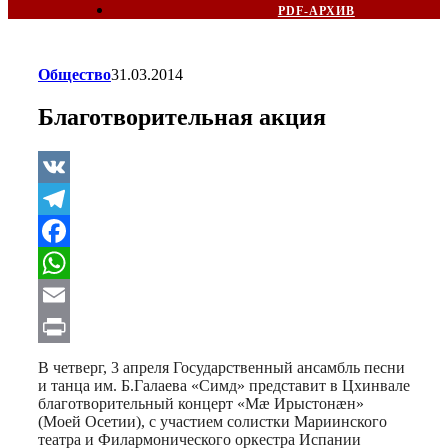
PDF-АРХИВ
Общество
31.03.2014
Благотворительная акция
VK
Telegram
Facebook
WhatsApp
Email
Print
В четверг, 3 апреля Государственный ансамбль песни
и танца им. Б.Галаева «Симд» представит в Цхинвале
благотворительный концерт «Мæ Ирыстонæн»
(Моей Осетии), с участием солистки Мариинского
театра и Филармонического оркестра Испании