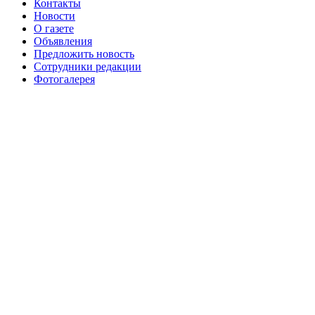
Контакты
августа 2016 г
№99 16
№99 8 июля 2014 г
Новости
О газете
№99+100 10 августа 2013 г
августа 2012 г
Объявления
Предложить новость
Сотрудники редакции
Фотогалерея