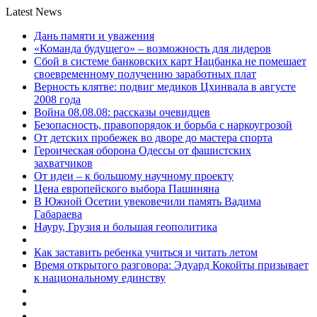
Latest News
Дань памяти и уважения
«Команда будущего» – возможность для лидеров
Сбой в системе банковских карт Нацбанка не помешает
своевременному получению заработных плат
Верность клятве: подвиг медиков Цхинвала в августе
2008 года
Война 08.08.08: рассказы очевидцев
Безопасность, правопорядок и борьба с наркоугрозой
От детских пробежек во дворе до мастера спорта
Героическая оборона Одессы от фашистских
захватчиков
От идеи – к большому научному проекту
Цена европейского выбора Пашиняна
В Южной Осетии увековечили память Вадима
Габараева
Науру, Грузия и большая геополитика
Как заставить ребенка учиться и читать летом
Время открытого разговора: Эдуард Кокойты призывает
к национальному единству