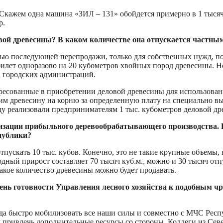
а. Скажем одна машина «ЗИЛ – 131» обойдется примерно в 1 тыс
р.
овой древесины? В каком количестве она отпускается частны
елью последующей перепродажи, только для собственных нужд, п
билет одноразово на 20 кубометров хвойных пород древесины. Н
и городских администраций.
сованные в приобретении деловой древесины для использования
м древесину на корню за определенную плату на специально выд
у реализовали предпринимателям 1 тыс. кубометров деловой др
низации прибыльного деревообрабатывающего производства. 
публики?
тпускать 10 тыс. кубов. Конечно, это не такие крупные объемы,
ный прирост составляет 70 тысяч куб.м., можно и 30 тысяч отп
 какое количество древесины можно будет продавать.
пень готовности Управления лесного хозяйства к подобным 
егда быстро мобилизовать все наши силы и совместно с МЧС Ре
привлечь дополнительные ресурсы со стороны. Коллеги из Сев