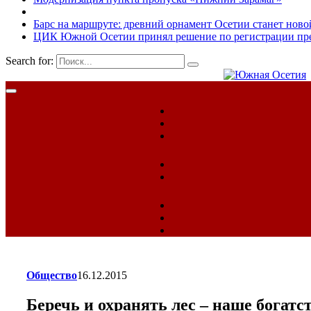
Барс на маршруте: древний орнамент Осетии станет ново
ЦИК Южной Осетии принял решение по регистрации пред
Search for:
Общество
16.12.2015
Беречь и охранять лес – наше богатс