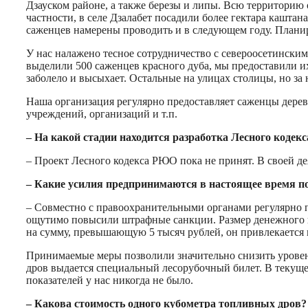
Дзауском районе, а также березы и липы. Всю территорию 
частности, в селе Дзалабет посадили более гектара кашта
саженцев намерены проводить и в следующем году. Планир
У нас налажено тесное сотрудничество с североосетинским
выделили 500 саженцев красного дуба, мы предоставили их
заболело и высыхает. Остальные на улицах столицы, но за
Наша организация регулярно предоставляет саженцы дере
учреждений, организаций и т.п.
– На какой стадии находится разработка Лесного кодекс
– Проект Лесного кодекса РЮО пока не принят. В своей д
– Какие усилия предпринимаются в настоящее время по
– Совместно с правоохранительными органами регулярно 
ощутимо повысили штрафные санкции. Размер денежного в
на сумму, превышающую 5 тысяч рублей, он привлекается к
Принимаемые меры позволили значительно снизить уровень 
дров выдается специальный лесорубочный билет. В текуще
показателей у нас никогда не было.
– Какова стоимость одного кубометра топливных дров?