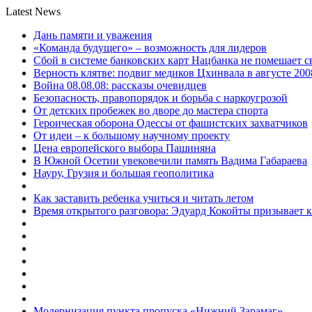
Latest News
Дань памяти и уважения
«Команда будущего» – возможность для лидеров
Сбой в системе банковских карт Нацбанка не помешает 
Верность клятве: подвиг медиков Цхинвала в августе 200
Война 08.08.08: рассказы очевидцев
Безопасность, правопорядок и борьба с наркоугрозой
От детских пробежек во дворе до мастера спорта
Героическая оборона Одессы от фашистских захватчиков
От идеи – к большому научному проекту
Цена европейского выбора Пашиняна
В Южной Осетии увековечили память Вадима Габараева
Науру, Грузия и большая геополитика
Как заставить ребенка учиться и читать летом
Время открытого разговора: Эдуард Кокойты призывает 
Модернизация пункта пропуска «Нижний Зарамаг»