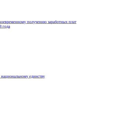
своевременному получению заработных плат
8 года
к национальному единству