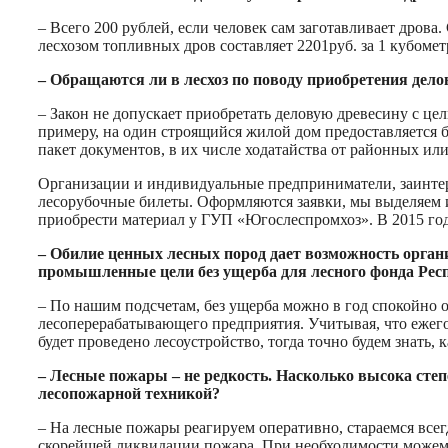
– Всего 200 рублей, если человек сам заготавливает дров
лесхозом топливных дров составляет 2201руб. за 1 кубомет
– Обращаются ли в лесхоз по поводу приобретения дел
– Закон не допускает приобретать деловую древесину с ц
примеру, на один строящийся жилой дом предоставляется 
пакет документов, в их числе ходатайства от районных ил
Организации и индивидуальные предприниматели, заинтере
лесорубочные билеты. Оформляются заявки, мы выделяем и
приобрести материал у ГУП «Югослеспромхоз». В 2015 год
– Обилие ценных лесных пород дает возможность орга
промышленные цели без ущерба для лесного фонда Рес
– По нашим подсчетам, без ущерба можно в год спокойно о
лесоперерабатывающего предприятия. Учитывая, что ежегод
будет проведено лесоустройство, тогда точно будем знать,
– Лесные пожары – не редкость. Насколько высока сте
лесопожарной техникой?
– На лесные пожары реагируем оперативно, стараемся вс
скорейшей ликвидации пожара. При необходимости можем 