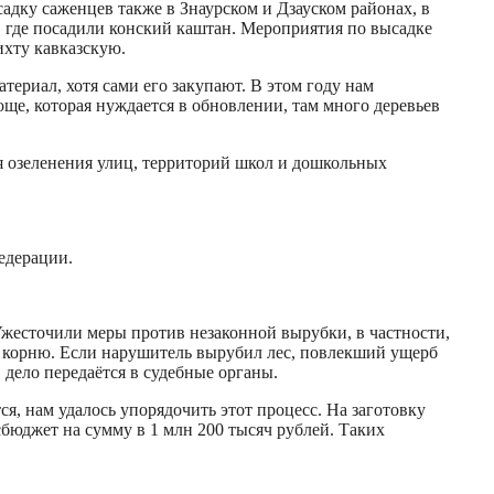
садку саженцев также в Знаурском и Дзауском районах, в
а, где посадили конский каштан. Мероприятия по высадке
ихту кавказскую.
ериал, хотя сами его закупают. В этом году нам
ще, которая нуждается в обновлении, там много деревьев
я озеленения улиц, территорий школ и дошкольных
едерации.
жесточили меры против незаконной вырубки, в частности,
 корню. Если нарушитель вырубил лес, повлекший ущерб
 дело передаётся в судебные органы.
я, нам удалось упорядочить этот процесс. На заготовку
бюджет на сумму в 1 млн 200 тысяч рублей. Таких