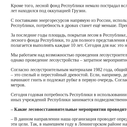
Кроме того, лесной фонд Республики немало пострадал всл
лет находился под оккупацией Грузии.
С поставками энергоресурсов напрямую из России, использ
Республики, потребность в дровах станет ещё меньше. Пр
За последние годы площадь, покрытая лесом в Республике,
лесного фонда Республики, то для полного представления 
полагается выполнять каждые 10 лет. Сегодня для нас это 
Мы работаем над возможностью проведения лесоустроитель
однако проведение лесоустройства – затратное мероприятие
Согласно лесоустроительным материалам 1982 года, общий
– это спелый и перестойный древостой. Если, например, де
начинают гнить и подлежат рубке в первую очередь. Согл
метров.
Сегодня годовая потребность Республики в использовании 
иных учреждений Республики занимается подведомственн
– Какие лесовосстановительные мероприятия проводятс
– В данном направлении наша организация проводит опред
эти цели. Так, в нынешнем году в Ленингорском районе н