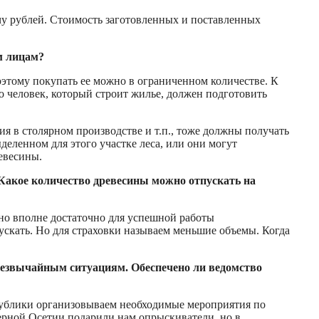
ячу рублей. Стоимость заготовленных и поставленных
м лицам?
оэтому покупать ее можно в ограниченном количестве. К
о человек, который строит жилье, должен подготовить
 в столярном производстве и т.п., тоже должны получать
еленном для этого участке леса, или они могут
евесины.
Какое количество древесины можно отпускать на
 но вполне достаточно для успешной работы
ускать. Но для страховки называем меньшие объемы. Когда
чрезвычайным ситуациям. Обеспечено ли ведомство
спублики организовываем необходимые мероприятия по
ерной Осетии подарили нам опрыскиватели, но в