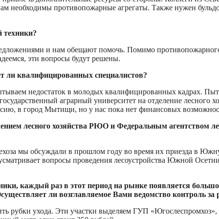
ам необходимы противопожарные агрегаты. Также нужен бульдо
й техники?
редложениями и нам обещают помочь. Помимо противопожарного
деемся, эти вопросы будут решены.
тает ли квалифицированных специалистов?
спытываем недостаток в молодых квалифицированных кадрах. Пы
государственный аграрный университет на отделение лесного хоз
сию, в город Мытищи, но у нас пока нет финансовых возможнос
нием лесного хозяйства РЮО и Федеральным агентством лесн
ехоза мы обсуждали в прошлом году во время их приезда в Южн
дусматривает вопросы проведения лесоустройства Южной Осетии
ники, каждый раз в этот период на рынке появляется большо
Осуществляет ли возглавляемое Вами ведомство контроль за 
дить рубки ухода. Эти участки выделяем ГУП «Югослеспромхоз», 