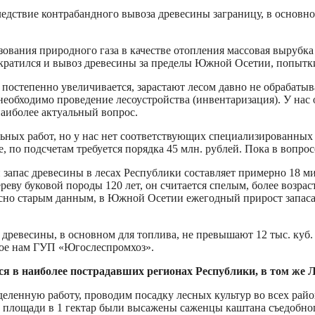
едствие контрабандного вывоза древесины заграницу, в основно
ования природного газа в качестве отопления массовая вырубка
екратился и вывоз древесины за пределы Южной Осетии, попытк
 постепенно увеличивается, зарастают лесом давно не обрабаты
необходимо проведение лесоустройства (инвентаризация). У нас 
наиболее актуальный вопрос.
ных работ, но у нас нет соответствующих специализированных 
, по подсчетам требуется порядка 45 млн. рублей. Пока в вопро
 запас древесины в лесах Республики составляет примерно 18 ми
реву буковой породы 120 лет, он считается спелым, более возра
асно старым данным, в Южной Осетии ежегодный прирост запаса 
древесины, в основном для топлива, не превышают 12 тыс. куб.
ое нам ГУП «Югослеспромхоз».
я в наиболее пострадавших регионах Республики, в том же 
еленную работу, проводим посадку лесных культур во всех райо
а площади в 1 гектар были высажены саженцы каштана съедобног