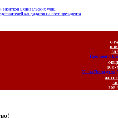
й визиткой цхинвальских улиц
ставителей кандидатов на пост президента
О Г
НОВ
ВЛ
Президент
Пра
ОБЩ
ДОКУ
Указы Президента
ФОТОГ
ВИ
PDF-
тво!