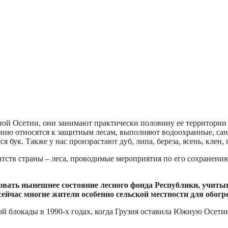
ой Осетии, они занимают практически половину ее территории
ению относятся к защитным лесам, выполняют водоохранные, са
к. Также у нас произрастают дуб, липа, береза, ясень, клен, пи
тств страны – леса, проводимые мероприятия по его сохранению
овать нынешнее состояние лесного фонда Республики, учит
 сейчас многие жители особенно сельской местности для обог
й блокады в 1990-х годах, когда Грузия оставила Южную Осетию