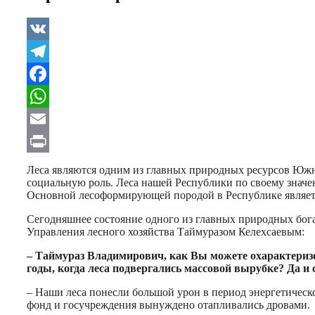
VK
Telegram
Facebook
WhatsApp
Email
Print
Леса являются одним из главных природных ресурсов Южн
социальную роль. Леса нашей Республики по своему знач
Основной лесоформирующей породой в Республике является бу
Сегодняшнее состояние одного из главных природных бога
Управления лесного хозяйства Таймуразом Келехсаевым:
– Таймураз Владимирович, как Вы можете охарактериз
годы, когда леса подвергались массовой вырубке? Да и
– Наши леса понесли большой урон в период энергетическо
фонд и госучреждения вынуждено отапливались дровами.