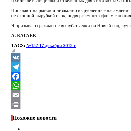
Цхинвале в специально отведенных для этого местах. Пого
Попадают на рынок и незаконно вырубленные насаждения. Э
незаконной вырубкой елок, подвергаем штрафным санкция
Я призываю граждан не вырубать елки на Новый год, лучше
А. БАГАЕВ
TAGS:
№157 17 декабря 2015 г
VK
Telegram
Facebook
WhatsApp
Email
Print
Похожие новости