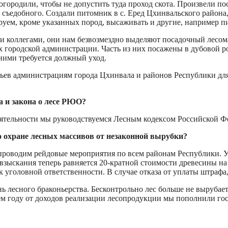
огородили, чтобы не допустить туда проход скота. Произвели по
на съедобного. Создали питомник в с. Еред Цхинвальского район
уем, кроме указанных пород, высаживать и другие, например п
и коллегами, они нам безвозмездно выделяют посадочный лесомат
 городской администрации. Часть из них посажены в дубовой ро
 ними требуется должный уход.
вьев администрациям города Цхинвала и районов Республики дл
а и закона о лесе РЮО?
еятельности мы руководствуемся Лесным кодексом Российской Ф
 охране лесных массивов от незаконной вырубки?
проводим рейдовые мероприятия по всем районам Республики. У
зыскания теперь равняется 20-кратной стоимости древесины на
 уголовной ответственности. В случае отказа от уплаты штрафа,
лесного браконьерства. Бесконтрольно лес больше не вырубаетс
м году от доходов реализации лесопродукции мы пополнили гос