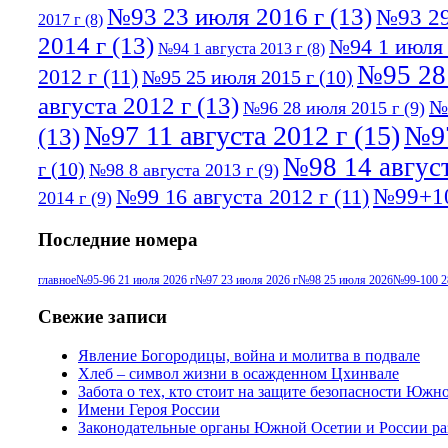
№93 23 июля 2016 г
(13)
№93 29
2017 г
(8)
2014 г
(13)
№94 1 июля 
№94 1 августа 2013 г
(8)
№95 28
2012 г
(11)
№95 25 июля 2015 г
(10)
августа 2012 г
(13)
№
№96 28 июля 2015 г
(9)
№97 11 августа 2012 г
(15)
№97
(13)
№98 14 август
г
(10)
№98 8 августа 2013 г
(9)
№99+10
№99 16 августа 2012 г
(11)
2014 г
(9)
Последние номера
главное
№95-96 21 июля 2026 г
№97 23 июля 2026 г
№98 25 июля 2026
№99-100 2
Свежие записи
Явление Богородицы, война и молитва в подвале
Хлеб – символ жизни в осажденном Цхинвале
Забота о тех, кто стоит на защите безопасности Южн
Имени Героя России
Законодательные органы Южной Осетии и России ра