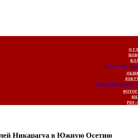
О Г
НОВ
ВЛ
Президент
Пра
ОБЩ
ДОКУ
Указы Президента
ФОТОГ
ВИ
PDF-
телей Никарагуа в Южную Осетию