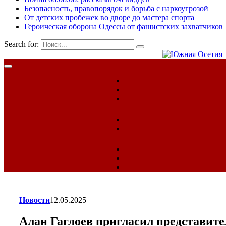
Безопасность, правопорядок и борьба с наркоугрозой
От детских пробежек во дворе до мастера спорта
Героическая оборона Одессы от фашистских захватчиков
Search for:
Новости
12.05.2025
Алан Гаглоев пригласил представи