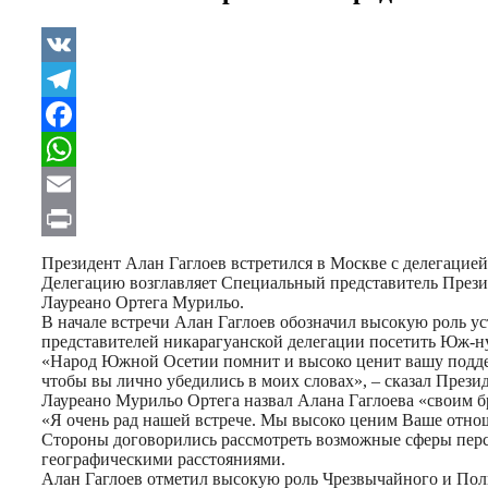
VK
Telegram
Facebook
WhatsApp
Email
Print
Президент Алан Гаглоев встретился в Москве с делегацией
Делегацию возглавляет Специальный представитель Прези
Лауреано Ортега Мурильо.
В начале встречи Алан Гаглоев обозначил высокую роль
представителей никарагуанской делегации посетить Юж-
«Народ Южной Осетии помнит и высоко ценит вашу поддер
чтобы вы лично убедились в моих словах», – сказал Презид
Лауреано Мурильо Ортега назвал Алана Гаглоева «своим б
«Я очень рад нашей встрече. Мы высоко ценим Ваше отноше
Стороны договорились рассмотреть возможные сферы персп
географическими расстояниями.
Алан Гаглоев отметил высокую роль Чрезвычайного и По