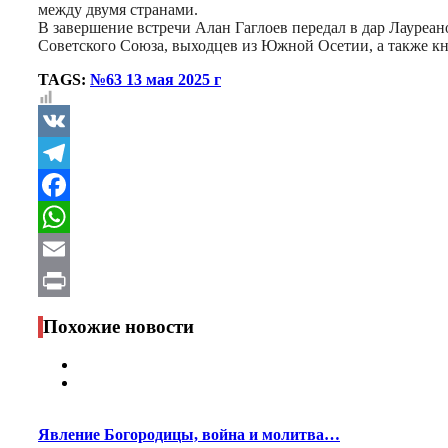
между двумя странами.
В завершение встречи Алан Гаглоев передал в дар Лауре
Советского Союза, выходцев из Южной Осетии, а также 
TAGS:
№63 13 мая 2025 г
VK
Telegram
Facebook
WhatsApp
Email
Print
Похожие новости
Явление Богородицы, война и молитва…