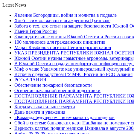
Latest News
Явление Богородицы, война и молитва в подвале
Хлеб – символ жизни в осажденном Цхинвале
Забота о тех, кто стоит на защите безопасности Южной О
Имени Героя России
Законодательные органы Южной Осетии и России развив
100 миллионов для гражданских инициатив
Марат Камболов посетил Ленингорский район
УКАЗ ПРЕЗИДЕНТА РЕСПУБЛИКИ ЮЖНАЯ ОСЕТИ
Южной Осетии нужны грамотные агрономы, ветеринары, 
В Южной Осетии создадут комфортную цифровую среду 
Миф о чаше Уацамонгæ как универсальный культурный 
Встреча с руководством ГУ МЧС России по РСО-Алания
РСО-АЛАНИЯ
Обеспечение пожарной безопасности
Освоение начальной военной подготовки
ПОСТАНОВЛЕНИЕ ПАРЛАМЕНТА РЕСПУБЛИКИ Ю
ПОСТАНОВЛЕНИЕ ПАРЛАМЕНТА РЕСПУБЛИКИ Ю
Когда музыка сильнее смерти
Дань памяти и уважения
«Команда будущего» – возможность для лидеров
Сбой в системе банковских карт Нацбанка не помешает 
Верность клятве: подвиг медиков Цхинвала в августе 200
Война 08.08.08: рассказы очевидцев