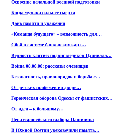
Освоение начальной военной подготовки
Когда музыка сильнее смерти
Дань памяти и уважения
«Команда будущего» – возможность для…
Сбой в системе банковских карт…
Верность клятве: подвиг медиков Цхинвала…
Война 08.08.08: рассказы очевидцев
Безопасность, правопорядок и борьба с…
От детских пробежек во дворе…
Героическая оборона Одессы от фашистских…
От идеи – к большому…
Цена европейского выбора Пашиняна
В Южной Осетии увековечили память…