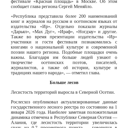
фестивале «Красная площадь» в Москве. Об этом
сообщает глава региона Сергей Меняйло.
«Республика представила более 200 наименований
книг и журналов на русском и осетинском языках от
издательства «Ир». Отдельно показали журналы
«Дарьял», «Мах Дуг», «Ираф», «Ногдзау» и другие.
Также во время презентации издательства «Ир»
участники и гости фестиваля познакомились с
книгами о национальной культуре и современной
поэзии нашего региона. Подобные площадки очень
важны. Благодаря им больше людей узнают о
творчестве осетинских поэтов, писателей,
журналистов, а также об истории, культуре и
традициях нашего народа», — отметил глава.
Больше лесов
Лесистость территорий выросла в Северной Осетии.
Рослесхоз опубликовал актуализированные данные
государственного лесного реестра по состоянию на 1
января 2026 года. Наиболее заметная положительная
динамика отмечена в Республике Северная Осетия —
Алания, где лесистость территории увеличилась
сразу на 0,7 процентного пункта, – говорится в