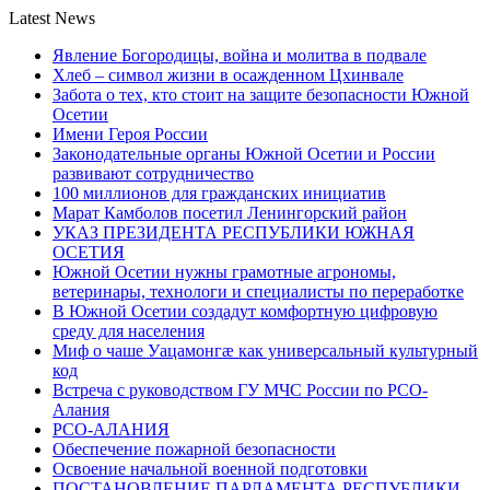
Latest News
Явление Богородицы, война и молитва в подвале
Хлеб – символ жизни в осажденном Цхинвале
Забота о тех, кто стоит на защите безопасности Южной
Осетии
Имени Героя России
Законодательные органы Южной Осетии и России
развивают сотрудничество
100 миллионов для гражданских инициатив
Марат Камболов посетил Ленингорский район
УКАЗ ПРЕЗИДЕНТА РЕСПУБЛИКИ ЮЖНАЯ
ОСЕТИЯ
Южной Осетии нужны грамотные агрономы,
ветеринары, технологи и специалисты по переработке
В Южной Осетии создадут комфортную цифровую
среду для населения
Миф о чаше Уацамонгæ как универсальный культурный
код
Встреча с руководством ГУ МЧС России по РСО-
Алания
РСО-АЛАНИЯ
Обеспечение пожарной безопасности
Освоение начальной военной подготовки
ПОСТАНОВЛЕНИЕ ПАРЛАМЕНТА РЕСПУБЛИКИ