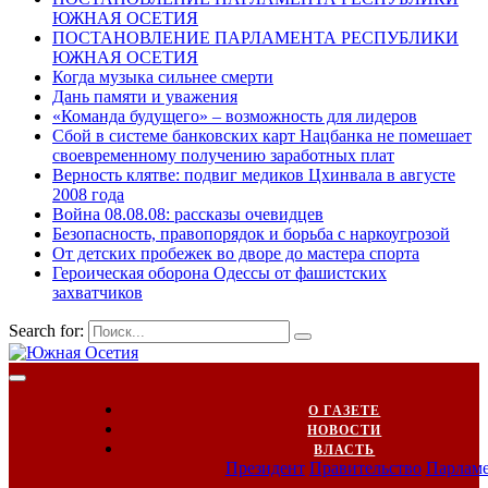
ЮЖНАЯ ОСЕТИЯ
ПОСТАНОВЛЕНИЕ ПАРЛАМЕНТА РЕСПУБЛИКИ
ЮЖНАЯ ОСЕТИЯ
Когда музыка сильнее смерти
Дань памяти и уважения
«Команда будущего» – возможность для лидеров
Сбой в системе банковских карт Нацбанка не помешает
своевременному получению заработных плат
Верность клятве: подвиг медиков Цхинвала в августе
2008 года
Война 08.08.08: рассказы очевидцев
Безопасность, правопорядок и борьба с наркоугрозой
От детских пробежек во дворе до мастера спорта
Героическая оборона Одессы от фашистских
захватчиков
Search for:
О ГАЗЕТЕ
НОВОСТИ
ВЛАСТЬ
Президент
Правительство
Парлам