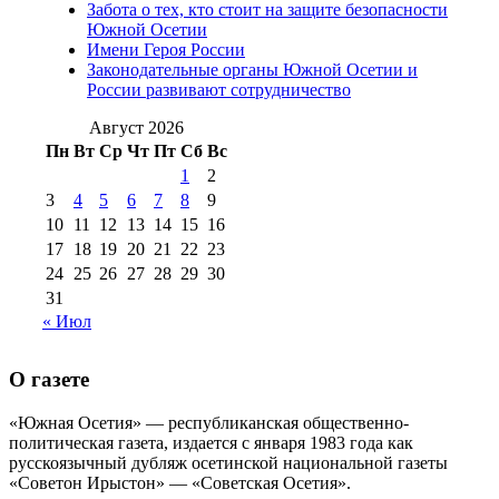
августа 2016 г
(10)
№98 5 июля 2014 г
(10)
Забота о тех, кто стоит на защите безопасности
№98 14
Южной Осетии
№98 8 августа 2013 г
(9)
Имени Героя России
августа 2012 г
(14)
Законодательные органы Южной Осетии и
№98+99 11 июля
России развивают сотрудничество
№99 4 августа
2017 г
(9)
№99 4 августа 2015 г
(6)
2016 г
(12)
№99 16
Август 2026
№99 8 июля 2014 г
(9)
Пн
Вт
Ср
Чт
Пт
Сб
Вс
№99+100 10
августа 2012 г
(11)
1
2
августа 2013 г
(12)
3
4
5
6
7
8
9
10
11
12
13
14
15
16
17
18
19
20
21
22
23
24
25
26
27
28
29
30
31
« Июл
О газете
«Южная Осетия» — республиканская общественно-
политическая газета, издается с января 1983 года как
русскоязычный дубляж осетинской национальной газеты
«Советон Ирыстон» — «Советская Осетия».