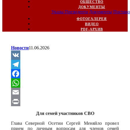
ОБЩЕСТВО
ДОКУМЕНТЫ
Указы Президента
Документы
Постано
ФОТОГАЛЕРЕЯ
ВИДЕО
PDF-АРХИВ
Новости
11.06.2026
VK
Telegram
Facebook
WhatsApp
Email
Print
Для семей участников СВО
Глава Северной Осетии Сергей Меняйло провел
прием по личным вопросам для членов семей