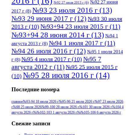
2016 г
(16)
№92 27 июня
№92 27 июля 2013 г
(6)
№93 23 июля 2016 г
(13)
2017 г
(8)
№93 29 июня 2017 г
(12)
№93 30 июля
№93+94 23 июля 2015 г
(11)
2013 г
(10)
№93+94 28 июня 2014 г
(13)
№94 1
№94 1 июля 2017 г
(11)
августа 2013 г
(8)
№94 26 июля 2016 г
(12)
№95 1 июля 2014
№95 7
№95 4 июля 2017 г
(10)
г
(8)
августа 2012 г
(11)
№95 25 июля 2015 г
№95 28 июля 2016 г
(14)
(10)
№95+96 3 августа 2013 г
(11)
№96 6
Последние номера
№96 9 августа 2012
июля 2017 г
(11)
г
(13)
№96+97 3
№96 28 июля 2015 г
(9)
главное
№93-94 18 июля 2026 г
№95-96 21 июля 2026 г
№97 23 июля 2026
г
№98 25 июля 2026
№99-100 28 июля 2026 г
№101 30 июля 2026 г
№104 4
№96+97 30 июля
июля 2014 г
(10)
августа 2026 г
№№102-103 1 августа 2026 г
№№105-106 6 августа 2026 г
2016 г
(13)
№97 8
№97 6 августа 2013 г
(6)
Свежие записи
№97 11 августа
июля 2017 г
(13)