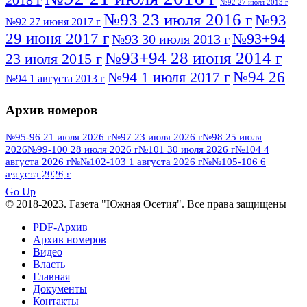
2018 г
№92 27 июля 2013 г
№93 23 июля 2016 г
№93
№92 27 июня 2017 г
29 июня 2017 г
№93+94
№93 30 июля 2013 г
№93+94 28 июня 2014 г
23 июля 2015 г
№94 26
№94 1 июля 2017 г
№94 1 августа 2013 г
июля 2016 г
№95 4 июля 2017 г
№95 1 июля 2014 г
Архив номеров
№95 7 августа 2012 г
№95 25 июля 2015 г
№95 28 июля 2016 г
№95+96 3 августа
№95-96 21 июля 2026 г
№97 23 июля 2026 г
№98 25 июля
2026
№99-100 28 июля 2026 г
№101 30 июля 2026 г
№104 4
№96 9 августа
2013 г
№96 6 июля 2017 г
августа 2026 г
№№102-103 1 августа 2026 г
№№105-106 6
2012 г
№96+97 3 июля 2014 г
августа 2026 г
№96 28 июля 2015 г
ПОСМОТРЕТЬ ВСЕ
№96+97 30 июля 2016 г
№97
Go Up
№97 6 августа 2013 г
© 2018-2023. Газета "Южная Осетия". Все права защищены
№97 11 августа 2012 г
8 июля 2017 г
PDF-Архив
№97 30 июля 2015 г
№98 1 августа 2015 г
Архив номеров
Видео
№98 2 августа 2016 г
№98 5 июля 2014 г
№98 8
Власть
№98 14 августа 2012 г
августа 2013 г
Главная
Документы
№99 4
№98+99 11 июля 2017 г
№99 4 августа 2015 г
Контакты