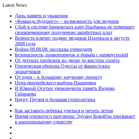
Latest News
Дань памяти и уважения
«Команда будущего» – возможность для лидеров
Сбой в системе банковских карт Нацбанка не помешает
своевременному получению заработных плат
Верность клятве: подвиг медиков Цхинвала в августе
2008 года
Война 08.08.08: рассказы очевидцев
Безопасность, правопорядок и борьба с наркоугрозой
От детских пробежек во дворе до мастера спорта
Героическая оборона Одессы от фашистских
захватчиков
От идеи – к большому научному проекту
Цена европейского выбора Пашиняна
В Южной Осетии увековечили память Вадима
Габараева
Науру, Грузия и большая геополитика
Как заставить ребенка учиться и читать летом
Время открытого разговора: Эдуард Кокойты призывает
к национальному единству