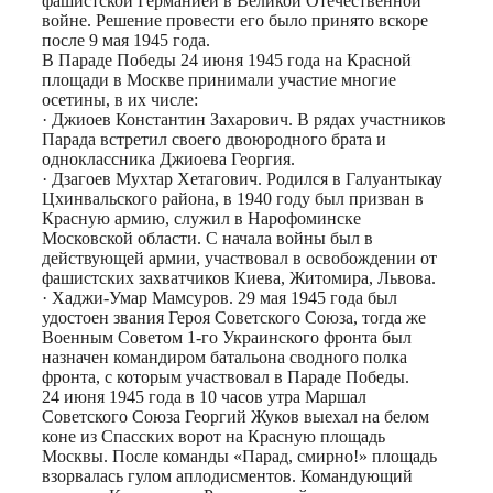
фашистской Германией в Великой Отечественной
войне. Решение провести его было принято вскоре
после 9 мая 1945 года.
В Параде Победы 24 июня 1945 года на Красной
площади в Москве принимали участие многие
осетины, в их числе:
· Джиоев Константин Захарович. В рядах участников
Парада встретил своего двоюродного брата и
одноклассника Джиоева Георгия.
· Дзагоев Мухтар Хетагович. Родился в Галуантыкау
Цхинвальского района, в 1940 году был призван в
Красную армию, служил в Нарофоминске
Московской области. С начала войны был в
действующей армии, участвовал в освобождении от
фашистских захватчиков Киева, Житомира, Львова.
· Хаджи-Умар Мамсуров. 29 мая 1945 года был
удостоен звания Героя Советского Союза, тогда же
Военным Советом 1-го Украинского фронта был
назначен командиром батальона сводного полка
фронта, с которым участвовал в Параде Победы.
24 июня 1945 года в 10 часов утра Маршал
Советского Союза Георгий Жуков выехал на белом
коне из Спасских ворот на Красную площадь
Москвы. После команды «Парад, смирно!» площадь
взорвалась гулом аплодисментов. Командующий