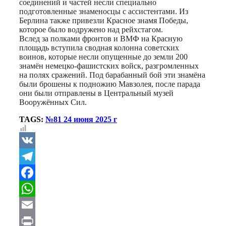
соединений и частей несли специально
подготовленные знаменосцы с ассистентами. Из
Берлина также привезли Красное знамя Победы,
которое было водружено над рейхстагом.
Вслед за полками фронтов и ВМФ на Красную
площадь вступила сводная колонна советских
воинов, которые несли опущенные до земли 200
знамён немецко-фашистских войск, разгромленных
на полях сражений. Под барабанный бой эти знамёна
были брошены к подножию Мавзолея, после парада
они были отправлены в Центральный музей
Вооружённых Сил.
TAGS:
№81 24 июня 2025 г
VK
Telegram
Facebook
WhatsApp
Email