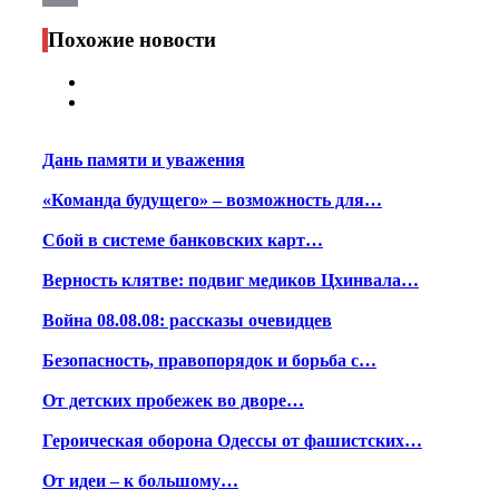
Print
Похожие новости
Дань памяти и уважения
«Команда будущего» – возможность для…
Сбой в системе банковских карт…
Верность клятве: подвиг медиков Цхинвала…
Война 08.08.08: рассказы очевидцев
Безопасность, правопорядок и борьба с…
От детских пробежек во дворе…
Героическая оборона Одессы от фашистских…
От идеи – к большому…