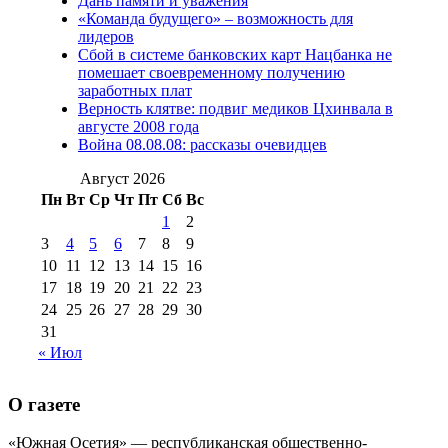
Дань памяти и уважения
2012 г
(15)
№97 30 июля 2015 г
«Команда будущего» – возможность для
(15)
лидеров
№98 1 августа 2015 г
(10)
№98 2
Сбой в системе банковских карт Нацбанка не
августа 2016 г
(10)
№98 5 июля 2014 г
(10)
помешает своевременному получению
№98 14
заработных плат
№98 8 августа 2013 г
(9)
Верность клятве: подвиг медиков Цхинвала в
августа 2012 г
(14)
августе 2008 года
№98+99 11 июля
Война 08.08.08: рассказы очевидцев
№99 4 августа
2017 г
(9)
№99 4 августа 2015 г
(6)
2016 г
(12)
№99 16
Август 2026
№99 8 июля 2014 г
(9)
Пн
Вт
Ср
Чт
Пт
Сб
Вс
№99+100 10
августа 2012 г
(11)
1
2
августа 2013 г
(12)
3
4
5
6
7
8
9
10
11
12
13
14
15
16
17
18
19
20
21
22
23
24
25
26
27
28
29
30
31
« Июл
О газете
«Южная Осетия» — республиканская общественно-