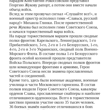
парадом Константин Рокоссовский представил
Георгию Жукову рапорт, а потом они вместе начали
объезд войск.
Вслед за этим прозвучал сигнал «Слушайте все!», и
военный оркестр исполнил гимн «Славься, русский
народ!» Михаила Глинки. После приветственной
речи Жукова был исполнен гимн Советского Союза,
и начался торжественный марш войск.
На параде торжественным маршем прошли сводные
полки фронтов: Карельского, Ленинградского, 1-го
Прибалтийского, 3-го, 2-го и 1-го Белорусских, 1-го,
4-го, 2-го и 3-го Украинских, сводный полк Военно-
Морского Флота. В составе полка 1-го Белорусского
фронта особой колонной прошли представители
Войска Польского. Впереди сводных полков фронтов
шли командующие фронтами и армиями, Герои
Советского Союза несли знамена прославленных
частей и соединений.
Кроме того, здесь были военные академии, военные
училища и части Московского гарнизона. В состав
полков входили Герои Советского Союза, кавалеры
орденов Славы, прославленные снайперы и наиболее
отличившиеся орденоносцы. Всего в торжественном
шествии приняли участие около 35 тысяч человек.
36 боевых знамён наиболее отличившихся в боях