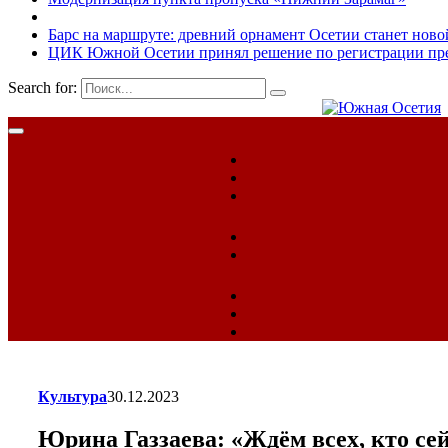
Барс на маршруте: древний орнамент Осетии станет ново
ЦИК Южной Осетии принял решение по регистрации пред
Search for:
Культура
30.12.2023
Юрина Газзаева: «Ждём всех, кто сей