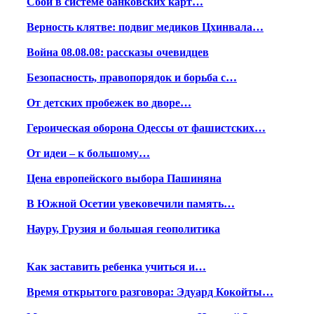
Сбой в системе банковских карт…
Верность клятве: подвиг медиков Цхинвала…
Война 08.08.08: рассказы очевидцев
Безопасность, правопорядок и борьба с…
От детских пробежек во дворе…
Героическая оборона Одессы от фашистских…
От идеи – к большому…
Цена европейского выбора Пашиняна
В Южной Осетии увековечили память…
Науру, Грузия и большая геополитика
Как заставить ребенка учиться и…
Время открытого разговора: Эдуард Кокойты…