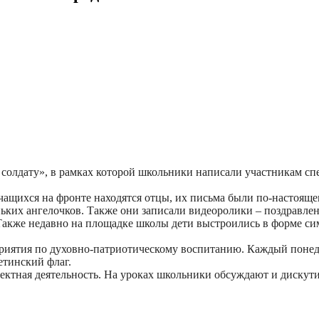
солдату», в рамках которой школьники написали участникам сп
чащихся на фронте находятся отцы, их письма были по-настоящ
ьких ангелочков. Также они записали видеоролики – поздравле
Также недавно на площадке школы дети выстроились в форме си
оприятия по духовно-патриотическому воспитанию. Каждый поне
тинский флаг.
ктная деятельность. На уроках школьники обсуждают и дискути