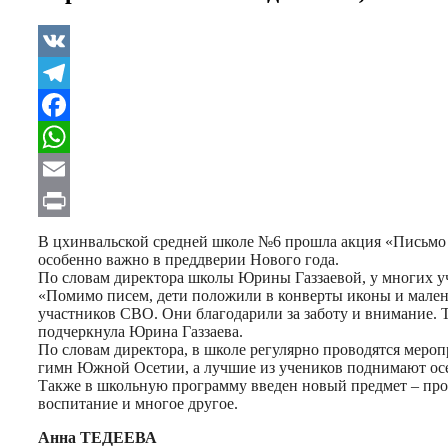
VK
Telegram
Facebook
WhatsApp
Email
Print
В цхинвальской средней школе №6 прошла акция «Письмо 
особенно важно в преддверии Нового года.
По словам директора школы Юрины Газзаевой, у многих у
«Помимо писем, дети положили в конверты иконы и мален
участников СВО. Они благодарили за заботу и внимание. 
подчеркнула Юрина Газзаева.
По словам директора, в школе регулярно проводятся мер
гимн Южной Осетии, а лучшие из учеников поднимают осе
Также в школьную программу введен новый предмет – прое
воспитание и многое другое.
Анна ТЕДЕЕВА