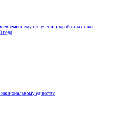
своевременному получению заработных плат
8 года
к национальному единству