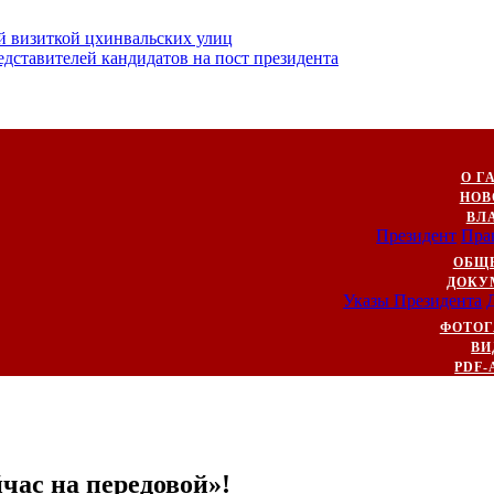
й визиткой цхинвальских улиц
ставителей кандидатов на пост президента
О Г
НОВ
ВЛ
Президент
Пра
ОБЩ
ДОКУ
Указы Президента
ФОТОГ
ВИ
PDF-
час на передовой»!