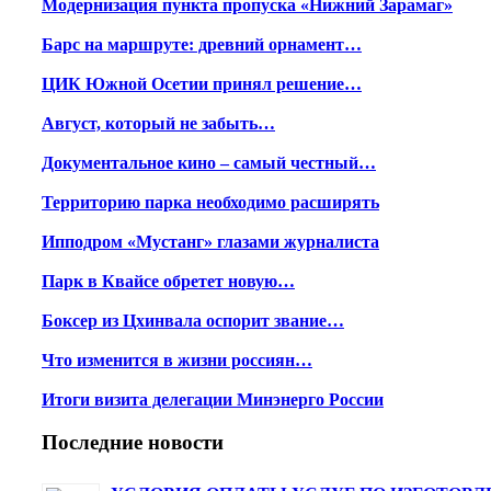
Модернизация пункта пропуска «Нижний Зарамаг»
Барс на маршруте: древний орнамент…
ЦИК Южной Осетии принял решение…
Август, который не забыть…
Документальное кино – самый честный…
Территорию парка необходимо расширять
Ипподром «Мустанг» глазами журналиста
Парк в Квайсе обретет новую…
Боксер из Цхинвала оспорит звание…
Что изменится в жизни россиян…
Итоги визита делегации Минэнерго России
Последние новости