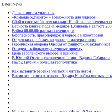
Latest News
Дань памяти и уважения
«Команда будущего» – возможность для лидеров
Сбой в системе банковских карт Нацбанка не помешает 
Верность клятве: подвиг медиков Цхинвала в августе 200
Война 08.08.08: рассказы очевидцев
Безопасность, правопорядок и борьба с наркоугрозой
От детских пробежек во дворе до мастера спорта
Героическая оборона Одессы от фашистских захватчиков
От идеи – к большому научному проекту
Цена европейского выбора Пашиняна
В Южной Осетии увековечили память Вадима Габараева
Науру, Грузия и большая геополитика
Как заставить ребенка учиться и читать летом
Время открытого разговора: Эдуард Кокойты призывает 
Модернизация пункта пропуска «Нижний Зарамаг»