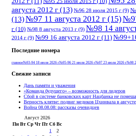
№95 28
2012 г
(11)
№95 25 июля 2015 г
(10)
августа 2012 г
(13)
№
№96 28 июля 2015 г
(9)
№97 11 августа 2012 г
(15)
№97
(13)
№98 14 август
г
(10)
№98 8 августа 2013 г
(9)
№99+10
№99 16 августа 2012 г
(11)
2014 г
(9)
Последние номера
главное
№93-94 18 июля 2026 г
№95-96 21 июля 2026 г
№97 23 июля 2026 г
№98 2
Свежие записи
Дань памяти и уважения
«Команда будущего» – возможность для лидеров
Сбой в системе банковских карт Нацбанка не помеш
Верность клятве: подвиг медиков Цхинвала в августе
Война 08.08.08: рассказы очевидцев
Август 2026
Пн
Вт
Ср
Чт
Пт
Сб
Вс
1
2