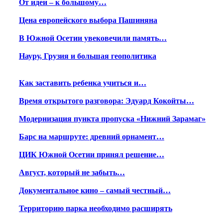
От идеи – к большому…
Цена европейского выбора Пашиняна
В Южной Осетии увековечили память…
Науру, Грузия и большая геополитика
Как заставить ребенка учиться и…
Время открытого разговора: Эдуард Кокойты…
Модернизация пункта пропуска «Нижний Зарамаг»
Барс на маршруте: древний орнамент…
ЦИК Южной Осетии принял решение…
Август, который не забыть…
Документальное кино – самый честный…
Территорию парка необходимо расширять