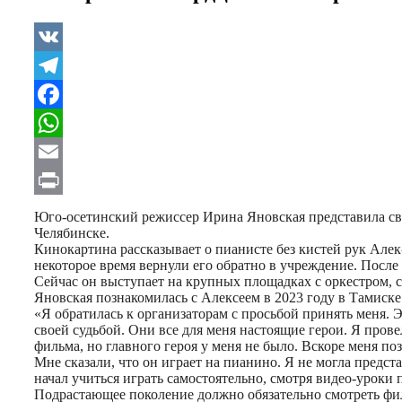
VK
Telegram
Facebook
WhatsApp
Email
Print
Юго-осетинский режиссер Ирина Яновская представила св
Челябинске.
Кинокартина рассказывает о пианисте без кистей рук Алек-
некоторое время вернули его обратно в учреждение. После 
Сейчас он выступает на крупных площадках с оркестром, с
Яновская познакомилась с Алексеем в 2023 году в Тамиск
«Я обратилась к организаторам с просьбой принять меня. 
своей судьбой. Они все для меня настоящие герои. Я прове
фильма, но главного героя у меня не было. Вскоре меня по
Мне сказали, что он играет на пианино. Я не могла предста
начал учиться играть самостоятельно, смотря видео-уроки 
Подрастающее поколение должно обязательно смотреть фил