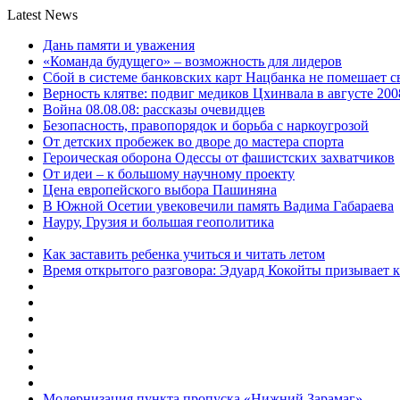
Latest News
Дань памяти и уважения
«Команда будущего» – возможность для лидеров
Сбой в системе банковских карт Нацбанка не помешает 
Верность клятве: подвиг медиков Цхинвала в августе 200
Война 08.08.08: рассказы очевидцев
Безопасность, правопорядок и борьба с наркоугрозой
От детских пробежек во дворе до мастера спорта
Героическая оборона Одессы от фашистских захватчиков
От идеи – к большому научному проекту
Цена европейского выбора Пашиняна
В Южной Осетии увековечили память Вадима Габараева
Науру, Грузия и большая геополитика
Как заставить ребенка учиться и читать летом
Время открытого разговора: Эдуард Кокойты призывает 
Модернизация пункта пропуска «Нижний Зарамаг»