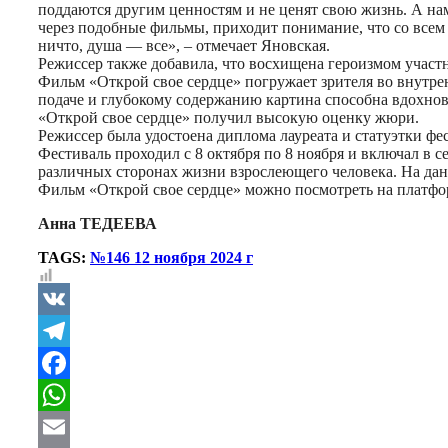
поддаются другим ценностям и не ценят свою жизнь. А нам
через подобные фильмы, приходит понимание, что со всем 
ничто, душа — все», – отмечает Яновская.
Режиссер также добавила, что восхищена героизмом участн
Фильм «Открой свое сердце» погружает зрителя во внутрен
подаче и глубокому содержанию картина способна вдохновл
«Открой свое сердце» получил высокую оценку жюри.
Режиссер была удостоена диплома лауреата и статуэтки фе
Фестиваль проходил с 8 октября по 8 ноября и включал в
различных сторонах жизни взрослеющего человека. На дан
Фильм «Открой свое сердце» можно посмотреть на платфо
Анна ТЕДЕЕВА
TAGS:
№146 12 ноября 2024 г
VK
Telegram
Facebook
WhatsApp