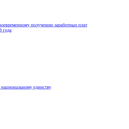
своевременному получению заработных плат
8 года
к национальному единству