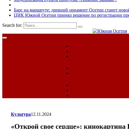
Барс на маршруте: древний орнамент Осетии станет ново
ЦИК Южной Осетии принял решение по регистрации пред
Search for:
Культура
12.11.2024
«Открой свое сердце»: кинокартина 