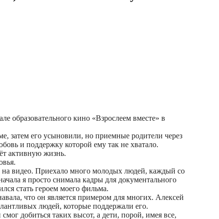
ле образовательного кино «Взрослеем вместе» в
оме, затем его усыновили, но приемные родители через
юбовь и поддержку которой ему так не хватало.
дёт активную жизнь.
овья.
ма на видео. Приехало много молодых людей, каждый со
Сначала я просто снимала кадры для документального
ился стать героем моего фильма.
знавала, что он является примером для многих. Алексей
талантливых людей, которые поддержали его.
ог добиться таких высот, а дети, порой, имея все,