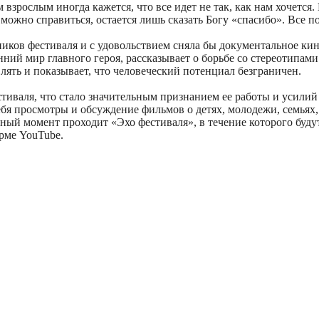
 взрослым иногда кажется, что все идет не так, как нам хочетс
можно справиться, остается лишь сказать Богу «спасибо». Все п
иков фестиваля и с удовольствием сняла бы документальное кин
ний мир главного героя, рассказывает о борьбе со стереотипам
ять и показывает, что человеческий потенциал безграничен.
стиваля, что стало значительным признанием ее работы и усилий
 себя просмотры и обсуждение фильмов о детях, молодежи, семь
ный момент проходит «Эхо фестиваля», в течение которого буд
рме YouTube.