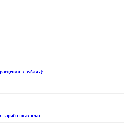
нки в рублях):
ю заработных плат