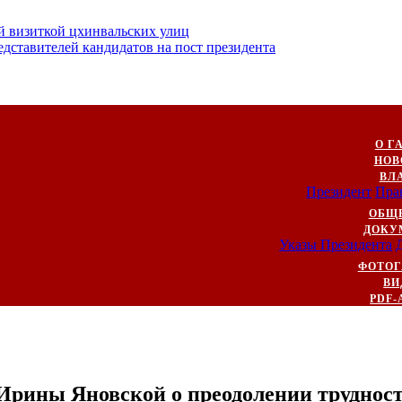
й визиткой цхинвальских улиц
ставителей кандидатов на пост президента
О Г
НОВ
ВЛ
Президент
Пра
ОБЩ
ДОКУ
Указы Президента
ФОТОГ
ВИ
PDF-
Ирины Яновской о преодолении трудност