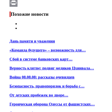
Email
Print
Похожие новости
Дань памяти и уважения
«Команда будущего» – возможность для…
Сбой в системе банковских карт…
Верность клятве: подвиг медиков Цхинвала…
Война 08.08.08: рассказы очевидцев
Безопасность, правопорядок и борьба с…
От детских пробежек во дворе…
Героическая оборона Одессы от фашистских…