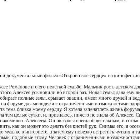
ой документальный фильм «Открой свое сердце» на кинофестива
сее Романове и о его нелегкой судьбе. Мальчик рос в детском д
этого Алексея усыновили во второй раз. Новая семья дала ему л
обирает полные залы, срывает овации, имеет много друзей и ве
е на форуме для молодежи с ограниченными возможностями здор
Эта тема близка моему сердцу. Я хотела запечатлеть жизнь фору
ла там целые сутки, и, признаюсь, ничего не знала об Алексее. 
знакомили с Алексеем. Он оказался очень общительным, и соглас
вить, как он может это делать без кистей рук. Снимая его, я осо
по музыке в интернете, а затем ему повезло встретить чутких и 
ьмы подобные этому. Человек с ограниченными возможностями см