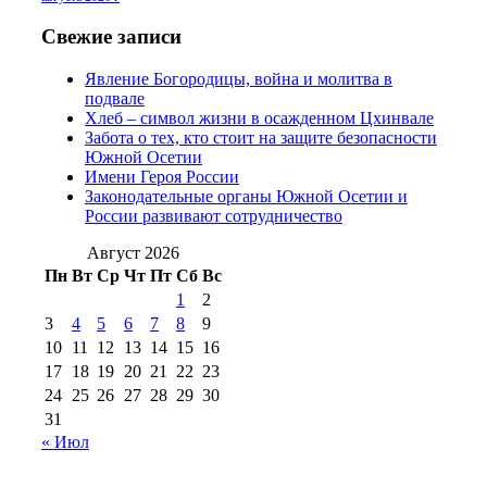
№97 6 августа 2013 г
(6)
№97 11 августа
июля 2017 г
(13)
Свежие записи
2012 г
(15)
№97 30 июля 2015 г
Явление Богородицы, война и молитва в
(15)
подвале
№98 1 августа 2015 г
(10)
№98 2
Хлеб – символ жизни в осажденном Цхинвале
августа 2016 г
(10)
№98 5 июля 2014 г
(10)
Забота о тех, кто стоит на защите безопасности
№98 14
Южной Осетии
№98 8 августа 2013 г
(9)
Имени Героя России
августа 2012 г
(14)
Законодательные органы Южной Осетии и
№98+99 11 июля
России развивают сотрудничество
№99 4 августа
2017 г
(9)
№99 4 августа 2015 г
(6)
2016 г
(12)
№99 16
Август 2026
№99 8 июля 2014 г
(9)
Пн
Вт
Ср
Чт
Пт
Сб
Вс
№99+100 10
августа 2012 г
(11)
1
2
августа 2013 г
(12)
3
4
5
6
7
8
9
10
11
12
13
14
15
16
17
18
19
20
21
22
23
24
25
26
27
28
29
30
31
« Июл