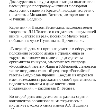
Для лауреатов конкурса организаторы подготовили
насыщенную программу – начиная с обзорной
экскурсии с гидом на Красной площади, встречи с
писателями Михаилом Визелем, автором книги
«Пушкин. Болдино.
Карантин» и Павлом Басинским, исследователем
творчества Л.Н.Толстого и создателем нашумевшей
книги «Бегство из рая», посетили Малый театр,
побывали в музее Пушкина на Пречистенке.
«В первый день мы приняли участие в обсуждении
положения русского языка в странах мира за
«круглым столом» во главе с председателем
оргкомитета конкурса, заместителем главреда
«Российской газеты» Ядвиги Юферовой. Лауреатов
также поздравил главный редактор «Российской
газеты» Владислав Фронин. Каждый из лауреатов
имел возможность рассказать о своей деятельности,
поделиться опытом и даже внести свои
предложения», – рассказала И. Бесаева.
Во второй день для русистов из разных стран и
континентов организовали мастер-классы в
институте русского языка имени А.С.Пушкина