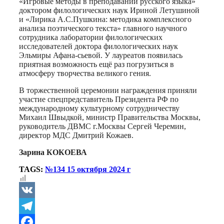
«Игровые методы в преподавании русского языка»
доктором филологических наук Ириной Летушиной
и «Лирика А.С.Пушкина: методика комплексного
анализа поэтического текста» главного научного
сотрудника лаборатории филологических
исследователей доктора филологических наук
Эльмиры Афана-сьевой. У лауреатов появилась
приятная возможность ещё раз погрузиться в
атмосферу творчества великого гения.
В торжественной церемонии награждения приняли
участие спецпредставитель Президента РФ по
международному культурному сотрудничеству
Михаил Швыдкой, министр Правительства Москвы,
руководитель ДВМС г.Москвы Сергей Черемин,
директор МДС Дмитрий Кожаев.
Зарина КОКОЕВА
TAGS:
№134 15 октября 2024 г
VK
Telegram