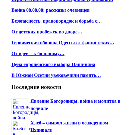
Война 08.08.08: рассказы очевидцев
Безопасность, правопорядок и борьба с…
От детских пробежек во дворе…
Героическая оборона Одессы от фашистских…
От идеи – к большому…
Цена европейского выбора Пашиняна
В Южной Осетии увековечили память…
Последние новости
Явление Богородицы, война и молитва в
подвале
Хлеб – символ жизни в осажденном
Цхинвале