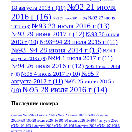
№92 21 июля
18 августа 2018 г
(10)
2016 г
(16)
№92 27 июня
№92 27 июля 2013 г
(6)
№93 23 июля 2016 г
(13)
2017 г
(8)
№93 29 июня 2017 г
(12)
№93 30 июля
№93+94 23 июля 2015 г
(11)
2013 г
(10)
№93+94 28 июня 2014 г
(13)
№94 1
№94 1 июля 2017 г
(11)
августа 2013 г
(8)
№94 26 июля 2016 г
(12)
№95 1 июля 2014
№95 7
№95 4 июля 2017 г
(10)
г
(8)
августа 2012 г
(11)
№95 25 июля 2015 г
№95 28 июля 2016 г
(14)
(10)
№95+96 3 августа 2013 г
(11)
№96 6
Последние номера
№96 9 августа 2012
июля 2017 г
(11)
г
(13)
№96+97 3
№96 28 июля 2015 г
(9)
главное
№95-96 21 июля 2026 г
№97 23 июля 2026 г
№98 25 июля
2026
№99-100 28 июля 2026 г
№101 30 июля 2026 г
№104 4 августа 2026
№96+97 30 июля
июля 2014 г
(10)
г
№№102-103 1 августа 2026 г
№№105-106 6 августа 2026 г
№№107-108 8
2016 г
(13)
№97 8
августа 2026 г