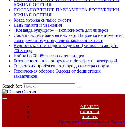
ЮЖНАЯ ОСЕТИЯ
ПОСТАНОВЛЕНИЕ ПАРЛАМЕНТА РЕСПУБЛИКИ
ЮЖНАЯ ОСЕТИЯ
Когда музыка сильнее смерти
Дань памяти и уважения
«Команда будущего» – возможность для лидеров
Сбой в системе банковских карт Нацбанка не помешает
своевременному получению заработных плат
Верность клятве: подвиг медиков Цхинвала в августе
2008 года
Война 08.08.08: рассказы очевидцев
Безопасность, правопорядок и борьба с наркоугрозой
От детских пробежек во дворе до мастера спорта
Героическая оборона Одессы от фашистских
захватчиков
Search for:
О ГАЗЕТЕ
НОВОСТИ
ВЛАСТЬ
Президент
Правительство
Парлам