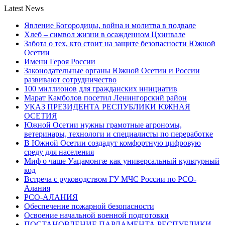
Latest News
Явление Богородицы, война и молитва в подвале
Хлеб – символ жизни в осажденном Цхинвале
Забота о тех, кто стоит на защите безопасности Южной
Осетии
Имени Героя России
Законодательные органы Южной Осетии и России
развивают сотрудничество
100 миллионов для гражданских инициатив
Марат Камболов посетил Ленингорский район
УКАЗ ПРЕЗИДЕНТА РЕСПУБЛИКИ ЮЖНАЯ
ОСЕТИЯ
Южной Осетии нужны грамотные агрономы,
ветеринары, технологи и специалисты по переработке
В Южной Осетии создадут комфортную цифровую
среду для населения
Миф о чаше Уацамонгæ как универсальный культурный
код
Встреча с руководством ГУ МЧС России по РСО-
Алания
РСО-АЛАНИЯ
Обеспечение пожарной безопасности
Освоение начальной военной подготовки
ПОСТАНОВЛЕНИЕ ПАРЛАМЕНТА РЕСПУБЛИКИ