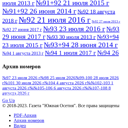
№91+92 21 июля 2015 г
июля 2013 г
№91+92 26 июня 2014 г
№92 18 августа
№92 21 июля 2016 г
2018 г
№92 27 июля 2013 г
№93 23 июля 2016 г
№93
№92 27 июня 2017 г
29 июня 2017 г
№93+94
№93 30 июля 2013 г
№93+94 28 июня 2014 г
23 июля 2015 г
№94 26
№94 1 июля 2017 г
№94 1 августа 2013 г
июля 2016 г
№95 4 июля 2017 г
№95 1 июля 2014 г
Архив номеров
№95 7 августа 2012 г
№95 25 июля 2015 г
№95 28 июля 2016 г
№95+96 3 августа
№97 23 июля 2026 г
№98 25 июля 2026
№99-100 28 июля 2026
г
№101 30 июля 2026 г
№104 4 августа 2026 г
№№102-103 1
№96 9 августа
2013 г
№96 6 июля 2017 г
августа 2026 г
№№105-106 6 августа 2026 г
№№107-108 8
2012 г
№96+97 3 июля 2014 г
августа 2026 г
№96 28 июля 2015 г
ПОСМОТРЕТЬ ВСЕ
№96+97 30 июля 2016 г
№97
Go Up
№97 6 августа 2013 г
© 2018-2023. Газета "Южная Осетия". Все права защищены
№97 11 августа 2012 г
8 июля 2017 г
PDF-Архив
№97 30 июля 2015 г
№98 1 августа 2015 г
Архив номеров
Видео
№98 2 августа 2016 г
№98 5 июля 2014 г
№98 8