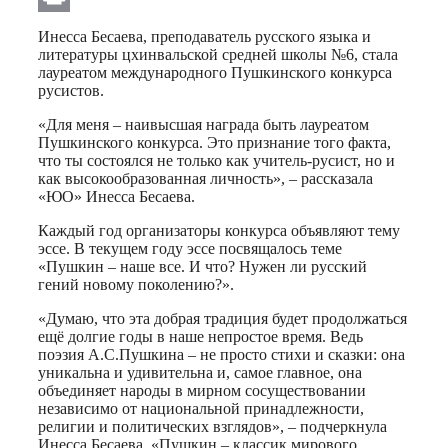
Print
Инесса Бесаева, преподаватель русского языка и
литературы цхинвальской средней школы №6, стала
лауреатом международного Пушкинского конкурса
русистов.
«Для меня – наивысшая награда быть лауреатом
Пушкинского конкурса. Это признание того факта,
что ты состоялся не только как учитель-русист, но и
как высокообразованная личность», – рассказала
«ЮО» Инесса Бесаева.
Каждый год организаторы конкурса объявляют тему
эссе. В текущем году эссе посвящалось теме
«Пушкин – наше все. И что? Нужен ли русский
гений новому поколению?».
«Думаю, что эта добрая традиция будет продолжаться
ещё долгие годы в наше непростое время. Ведь
поэзия А.С.Пушкина – не просто стихи и сказки: она
уникальна и удивительна и, самое главное, она
объединяет народы в мирном сосуществовании
независимо от национальной принадлежности,
религии и политических взглядов», – подчеркнула
Инесса Бесаева. «Пушкин – классик мирового