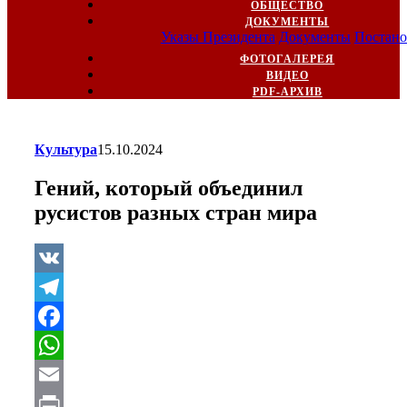
ОБЩЕСТВО
ДОКУМЕНТЫ
Указы Президента
Документы
Постано
ФОТОГАЛЕРЕЯ
ВИДЕО
PDF-АРХИВ
Культура
15.10.2024
Гений, который объединил
русистов разных стран мира
VK
Telegram
Facebook
WhatsApp
Email