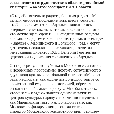
соглашение о сотрудничестве в области российской
культуры, – об этом сообщает РИА Новости.
«Это действительно радость, большая радость. Мы
делали многое в последние пять, шесть, семь лет,
чтобы программы зала «Зарядье» наполнились
оперными спектаклями, это самое сложное из того,
что можно здесь сделать… Объединенные ресурсы
как зала «Зарядье» и Большого театра, так и всех трех
(«Зарядье», Мариинского и Большого – ред.), могут
дать очень неожиданный результат», – отметил
генеральный директор ГАБТ Валерий Гергиев на
церемонии подписания соглашения в «Зарядье».
Он подчеркнул, что публика в Москве всегда готова
к необычным программам, поэтому сотрудничество
двух площадок вызовет большой интерес. «Мы очень
рады наблюдать, как коллектив Большого театра со
свойственной ему великой историей, обретает
сегодня новый смысл, краску… Мне бы хотелось,
чтобы зал «Зарядье» являлся одним из важных
центров культуры, наряду с такими институциями
как Мариинский театр, как Большой театр, как
Московская филармония», – сказал генеральный
директор Московского концертного зала «Зарядье»