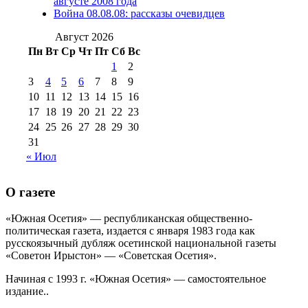
августа 2012 г
(14)
августе 2008 года
№98+99 11 июля
Война 08.08.08: рассказы очевидцев
№99 4 августа
2017 г
(9)
№99 4 августа 2015 г
(6)
2016 г
(12)
№99 16
Август 2026
№99 8 июля 2014 г
(9)
Пн
Вт
Ср
Чт
Пт
Сб
Вс
№99+100 10
августа 2012 г
(11)
1
2
августа 2013 г
(12)
3
4
5
6
7
8
9
10
11
12
13
14
15
16
17
18
19
20
21
22
23
24
25
26
27
28
29
30
31
« Июл
О газете
«Южная Осетия» — республиканская общественно-
политическая газета, издается с января 1983 года как
русскоязычный дубляж осетинской национальной газеты
«Советон Ирыстон» — «Советская Осетия».
Начиная с 1993 г. «Южная Осетия» — самостоятельное
издание..