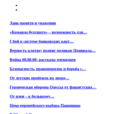
Дань памяти и уважения
«Команда будущего» – возможность для…
Сбой в системе банковских карт…
Верность клятве: подвиг медиков Цхинвала…
Война 08.08.08: рассказы очевидцев
Безопасность, правопорядок и борьба с…
От детских пробежек во дворе…
Героическая оборона Одессы от фашистских…
От идеи – к большому…
Цена европейского выбора Пашиняна