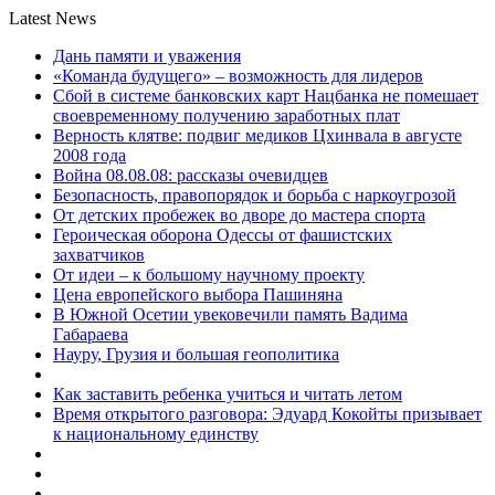
Latest News
Дань памяти и уважения
«Команда будущего» – возможность для лидеров
Сбой в системе банковских карт Нацбанка не помешает
своевременному получению заработных плат
Верность клятве: подвиг медиков Цхинвала в августе
2008 года
Война 08.08.08: рассказы очевидцев
Безопасность, правопорядок и борьба с наркоугрозой
От детских пробежек во дворе до мастера спорта
Героическая оборона Одессы от фашистских
захватчиков
От идеи – к большому научному проекту
Цена европейского выбора Пашиняна
В Южной Осетии увековечили память Вадима
Габараева
Науру, Грузия и большая геополитика
Как заставить ребенка учиться и читать летом
Время открытого разговора: Эдуард Кокойты призывает
к национальному единству