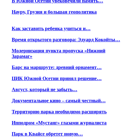
В Южной Осетии увековечили память…
Науру, Грузия и большая геополитика
Как заставить ребенка учиться и…
Время открытого разговора: Эдуард Кокойты…
Модернизация пункта пропуска «Нижний
Зарамаг»
Барс на маршруте: древний орнамент…
ЦИК Южной Осетии принял решение…
Август, который не забыть…
Документальное кино – самый честный…
Территорию парка необходимо расширять
Ипподром «Мустанг» глазами журналиста
Парк в Квайсе обретет новую…