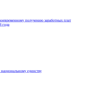
своевременному получению заработных плат
8 года
к национальному единству