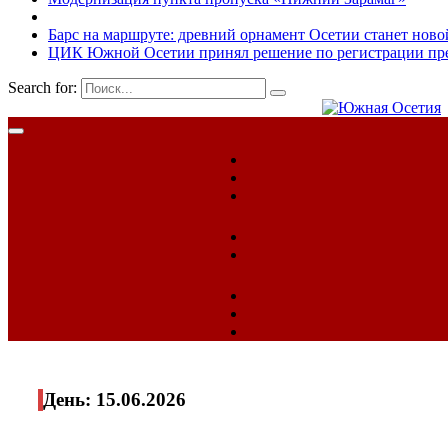
Барс на маршруте: древний орнамент Осетии станет ново
ЦИК Южной Осетии принял решение по регистрации пред
Search for:
День:
15.06.2026