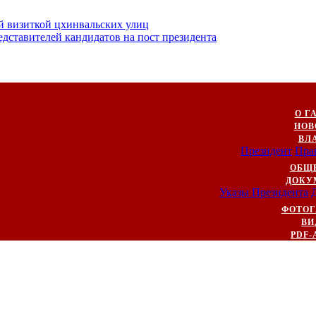
й визиткой цхинвальских улиц
ставителей кандидатов на пост президента
О Г
НОВ
ВЛ
Президент
Пра
ОБЩ
ДОКУ
Указы Президента
ФОТОГ
ВИ
PDF-