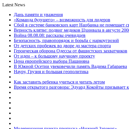
Latest News
Дань памяти и уважения
«Команда будущего» – возможность для лидеров
Сбой в системе банковских карт Нацбанка не помешает 
Верность клятве: подвиг медиков Цхинвала в августе 200
Война 08.08.08: рассказы очевидцев
Безопасность, правопорядок и борьба с наркоугрозой
От детских пробежек во дворе до мастера спорта
Героическая оборона Одессы от фашистских захватчиков
От идеи – к большому научному проекту
Цена европейского выбора Пашиняна
В Южной Осетии увековечили память Вадима Габараева
Науру, Грузия и большая геополитика
Как заставить ребенка учиться и читать летом
Время открытого разговора: Эдуард Кокойты призывает 
Модернизация пункта пропуска «Нижний Зарамаг»