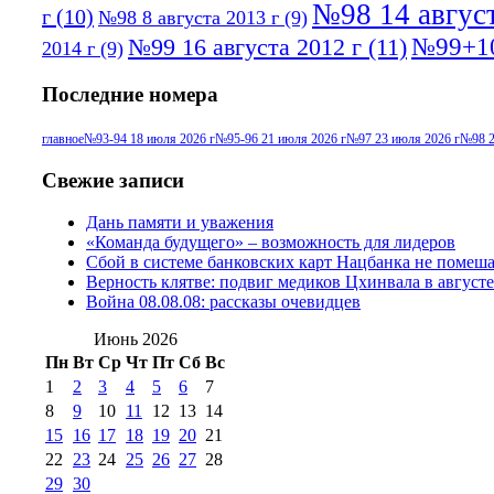
№98 14 август
г
(10)
№98 8 августа 2013 г
(9)
№99+10
№99 16 августа 2012 г
(11)
2014 г
(9)
Последние номера
главное
№93-94 18 июля 2026 г
№95-96 21 июля 2026 г
№97 23 июля 2026 г
№98 2
Свежие записи
Дань памяти и уважения
«Команда будущего» – возможность для лидеров
Сбой в системе банковских карт Нацбанка не помеш
Верность клятве: подвиг медиков Цхинвала в августе
Война 08.08.08: рассказы очевидцев
Июнь 2026
Пн
Вт
Ср
Чт
Пт
Сб
Вс
1
2
3
4
5
6
7
8
9
10
11
12
13
14
15
16
17
18
19
20
21
22
23
24
25
26
27
28
29
30