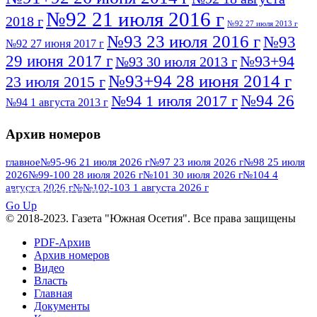
№92 21 июля 2016 г
2018 г
№92 27 июля 2013 г
№93 23 июля 2016 г
№93
№92 27 июня 2017 г
29 июня 2017 г
№93+94
№93 30 июля 2013 г
№93+94 28 июня 2014 г
23 июля 2015 г
№94 26
№94 1 июля 2017 г
№94 1 августа 2013 г
июля 2016 г
№95 4 июля 2017 г
№95 1 июля 2014 г
Архив номеров
№95 7 августа 2012 г
№95 25 июля 2015 г
№95 28 июля 2016 г
№95+96 3 августа
главное
№95-96 21 июля 2026 г
№97 23 июля 2026 г
№98 25 июля
2026
№99-100 28 июля 2026 г
№101 30 июля 2026 г
№104 4
№96 9 августа
2013 г
№96 6 июля 2017 г
августа 2026 г
№№102-103 1 августа 2026 г
ПОСМОТРЕТЬ ВСЕ
2012 г
№96+97 3 июля 2014 г
№96 28 июля 2015 г
Go Up
№96+97 30 июля 2016 г
№97
© 2018-2023. Газета "Южная Осетия". Все права защищены
№97 6 августа 2013 г
№97 11 августа 2012 г
8 июля 2017 г
PDF-Архив
Архив номеров
№97 30 июля 2015 г
№98 1 августа 2015 г
Видео
Власть
№98 2 августа 2016 г
№98 5 июля 2014 г
№98 8
Главная
№98 14 августа 2012 г
августа 2013 г
Документы