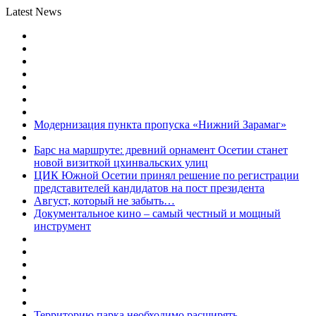
Latest News
Модернизация пункта пропуска «Нижний Зарамаг»
Барс на маршруте: древний орнамент Осетии станет
новой визиткой цхинвальских улиц
ЦИК Южной Осетии принял решение по регистрации
представителей кандидатов на пост президента
Август, который не забыть…
Документальное кино – самый честный и мощный
инструмент
Территорию парка необходимо расширять