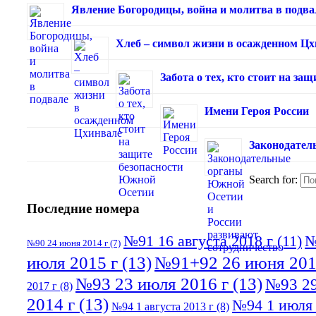
Явление Богородицы, война и молитва в подва
Хлеб – символ жизни в осажденном Ц
Забота о тех, кто стоит на з
Имени Героя России
Законодател
Search for:
Последние номера
№91 16 августа 2018 г
(11)
№
№90 24 июня 2014 г
(7)
июля 2015 г
(13)
№91+92 26 июня 201
№93 23 июля 2016 г
(13)
№93 29
2017 г
(8)
2014 г
(13)
№94 1 июля 
№94 1 августа 2013 г
(8)