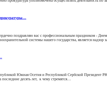
енно прокуратура уполномочена осуществлять деятельность по 
и прокуратуры…
ердечно поздравляю вас с профессиональным праздником - Дне
воохранительной системы нашего государства, является надзор
е…
спубликой Южная Осетия и Республикой Сербской Президент РЮ
 за последние десять лет, к чему стремятся…