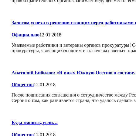
правоохранительных органов занимает ведущее место. Им
Залогом успеха в решении стоящих перед работникам
Официально
12.01.2018
Уважаемые работники и ветераны органов прокуратуры! С
прокуратуры, являющихся одним из ключевых звеньев пра
Анатолий Бибилов: «Я вижу Южную Осетию в состав
Общество
12.01.2018
После подписания соглашения о сотрудничестве между Ре
Сербия о том, как развивается страна, что удалось сделать
Куда звонить, если…
Общество
12.01.2018