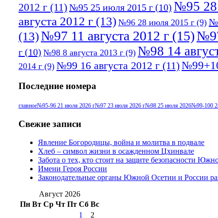
№95 28
2012 г
(11)
№95 25 июля 2015 г
(10)
августа 2012 г
(13)
№
№96 28 июля 2015 г
(9)
№97 11 августа 2012 г
(15)
№97
(13)
№98 14 август
г
(10)
№98 8 августа 2013 г
(9)
№99+10
№99 16 августа 2012 г
(11)
2014 г
(9)
Последние номера
главное
№95-96 21 июля 2026 г
№97 23 июля 2026 г
№98 25 июля 2026
№99-100 2
Свежие записи
Явление Богородицы, война и молитва в подвале
Хлеб – символ жизни в осажденном Цхинвале
Забота о тех, кто стоит на защите безопасности Южн
Имени Героя России
Законодательные органы Южной Осетии и России ра
Август 2026
Пн
Вт
Ср
Чт
Пт
Сб
Вс
1
2