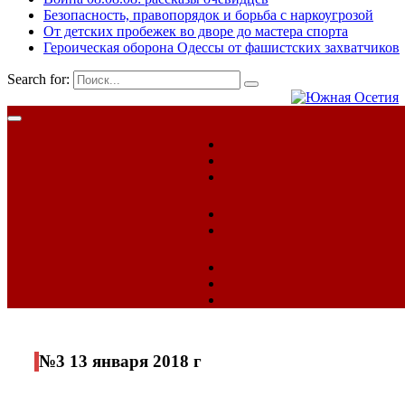
Безопасность, правопорядок и борьба с наркоугрозой
От детских пробежек во дворе до мастера спорта
Героическая оборона Одессы от фашистских захватчиков
Search for:
№3 13 января 2018 г