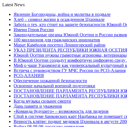
Latest News
Явление Богородицы, война и молитва в подвале
Хлеб – символ жизни в осажденном Цхинвале
Забота о тех, кто стоит на защите безопасности Южной О
Имени Героя России
Законодательные органы Южной Осетии и России развив
100 миллионов для гражданских инициатив
Марат Камболов посетил Ленингорский район
УКАЗ ПРЕЗИДЕНТА РЕСПУБЛИКИ ЮЖНАЯ ОСЕТИ
Южной Осетии нужны грамотные агрономы, ветеринары, 
В Южной Осетии создадут комфортную цифровую среду 
Миф о чаше Уацамонгæ как универсальный культурный 
Встреча с руководством ГУ МЧС России по РСО-Алания
РСО-АЛАНИЯ
Обеспечение пожарной безопасности
Освоение начальной военной подготовки
ПОСТАНОВЛЕНИЕ ПАРЛАМЕНТА РЕСПУБЛИКИ Ю
ПОСТАНОВЛЕНИЕ ПАРЛАМЕНТА РЕСПУБЛИКИ Ю
Когда музыка сильнее смерти
Дань памяти и уважения
«Команда будущего» – возможность для лидеров
Сбой в системе банковских карт Нацбанка не помешает 
Верность клятве: подвиг медиков Цхинвала в августе 200
Война 08.08.08: рассказы очевидцев