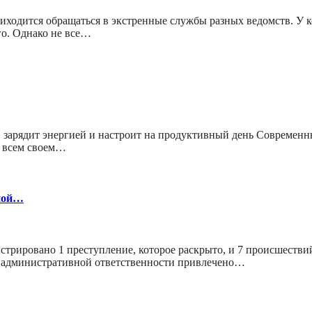
ходится обращаться в экстренные службы разных ведомств. У ко
го. Однако не все…
 зарядит энергией и настроит на продуктивный день Современн
во всем своем…
ной…
гистрировано 1 преступление, которое раскрыто, и 7 происшест
 административной ответственности привлечено…