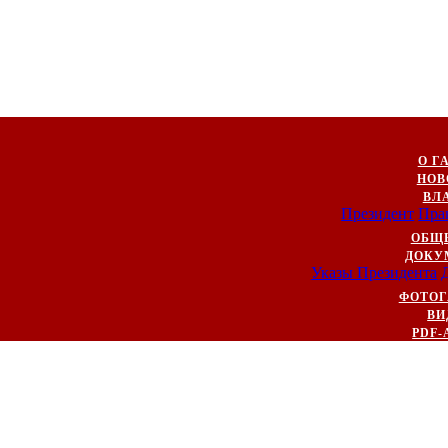
О Г
НОВ
ВЛ
Президент
Пра
ОБЩ
ДОКУ
Указы Президента
ФОТОГ
ВИ
PDF-