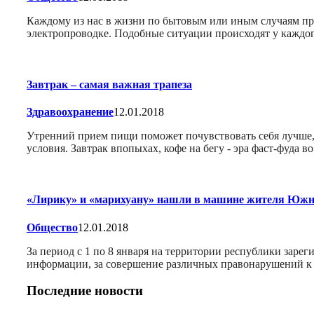
Каждому из нас в жизни по бытовым или иным случаям при
электропроводке. Подобные ситуации происходят у каждо
Завтрак – самая важная трапеза
Здравоохранение
12.01.2018
Утренний прием пищи поможет почувствовать себя лучше,
условия. Завтрак впопыхах, кофе на бегу - эра фаст-фуда 
«Лирику» и «марихуану» нашли в машине жителя Юж
Общество
12.01.2018
За период с 1 по 8 января на территории республики заре
информации, за совершение различных правонарушений к
Последние новости