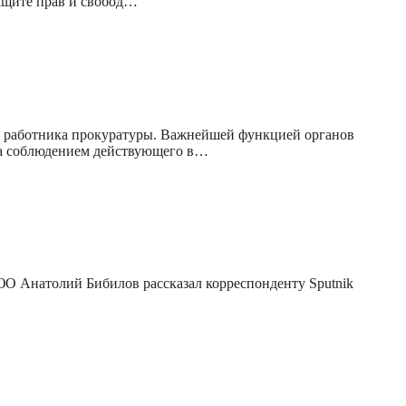
защите прав и свобод…
м работника прокуратуры. Важнейшей функцией органов
 за соблюдением действующего в…
О Анатолий Бибилов рассказал корреспонденту Sputnik