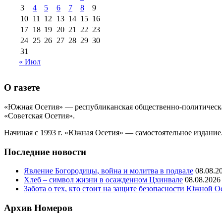
3
4
5
6
7
8
9
10
11
12
13
14
15
16
17
18
19
20
21
22
23
24
25
26
27
28
29
30
31
« Июл
О газете
«Южная Осетия» — республиканская общественно-политическая
«Советская Осетия».
Начиная с 1993 г. «Южная Осетия» — самостоятельное издание.
Последние новости
Явление Богородицы, война и молитва в подвале
08.08.2
Хлеб – символ жизни в осажденном Цхинвале
08.08.2026
Забота о тех, кто стоит на защите безопасности Южной О
Архив Номеров