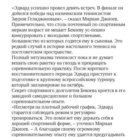
«Эдвард успешно провел девять встреч. В финале он
добился победы над нальчикским теннисистом
Зауром Гелиджановым», – сказал Мириан Джиоев.
Примечательно, что столь почтенный по спортивным
меркам возраст не мешает Бекоеву ус-пешно
конкурировать с молодыми спортсменами,
большинство из которых годятся ему в сыновья. Это
редкий случай в истории настольного тенниса на
постсоветском пространстве.
Полный энтузиазма теннисист пока и не думает
вешать свою ракетку на гвоздь и прекращать
соревновательную практику. После короткого
восстановительного периода Эдвард приступит к
подготовке к крупному всероссийскому турниру,
который запланирован на октябрь.
Секрет спортивного долголетия Бекоева кроется в его
завидной самодисциплине и большом
соревновательном опыте.
«Несмотря на плотный рабочий график, Эдвард
старается соблюдать режим и регулярно
тренироваться. Это помогает ему держать себя в
хорошей спортивной форме, – уточнил Мириан
Джиоев. – А благодаря своему огромному
соревновательному опыту ему удается предугадывать