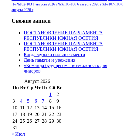
№96+97 30 июля
июля 2014 г
(10)
г
№№102-103 1 августа 2026 г
№№105-106 6 августа 2026 г
№№107-108 8
2016 г
(13)
№97 8
августа 2026 г
№97 6 августа 2013 г
(6)
№97 11 августа
июля 2017 г
(13)
Свежие записи
2012 г
(15)
№97 30 июля 2015 г
ПОСТАНОВЛЕНИЕ ПАРЛАМЕНТА
(15)
РЕСПУБЛИКИ ЮЖНАЯ ОСЕТИЯ
№98 1 августа 2015 г
(10)
№98 2
ПОСТАНОВЛЕНИЕ ПАРЛАМЕНТА
августа 2016 г
(10)
№98 5 июля 2014 г
(10)
РЕСПУБЛИКИ ЮЖНАЯ ОСЕТИЯ
№98 14
Когда музыка сильнее смерти
№98 8 августа 2013 г
(9)
Дань памяти и уважения
августа 2012 г
(14)
«Команда будущего» – возможность для
№98+99 11 июля
лидеров
№99 4 августа
2017 г
(9)
№99 4 августа 2015 г
(6)
2016 г
(12)
№99 16
Август 2026
№99 8 июля 2014 г
(9)
Пн
Вт
Ср
Чт
Пт
Сб
Вс
№99+100 10
августа 2012 г
(11)
1
2
августа 2013 г
(12)
3
4
5
6
7
8
9
10
11
12
13
14
15
16
17
18
19
20
21
22
23
24
25
26
27
28
29
30
31
« Июл