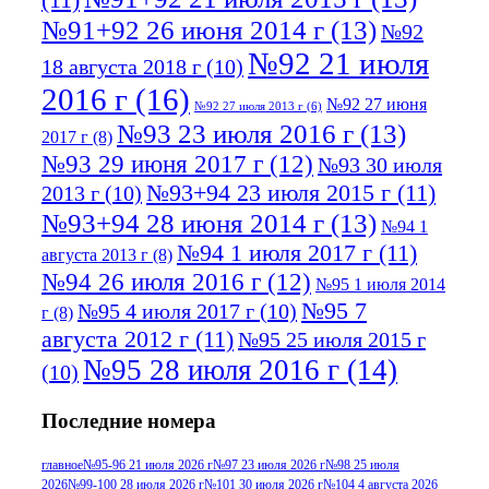
№91+92 26 июня 2014 г
(13)
№92
№92 21 июля
18 августа 2018 г
(10)
2016 г
(16)
№92 27 июня
№92 27 июля 2013 г
(6)
№93 23 июля 2016 г
(13)
2017 г
(8)
№93 29 июня 2017 г
(12)
№93 30 июля
№93+94 23 июля 2015 г
(11)
2013 г
(10)
№93+94 28 июня 2014 г
(13)
№94 1
№94 1 июля 2017 г
(11)
августа 2013 г
(8)
№94 26 июля 2016 г
(12)
№95 1 июля 2014
№95 7
№95 4 июля 2017 г
(10)
г
(8)
августа 2012 г
(11)
№95 25 июля 2015 г
№95 28 июля 2016 г
(14)
(10)
№95+96 3 августа 2013 г
(11)
№96 6
Последние номера
№96 9 августа 2012
июля 2017 г
(11)
г
(13)
№96+97 3
№96 28 июля 2015 г
(9)
главное
№95-96 21 июля 2026 г
№97 23 июля 2026 г
№98 25 июля
2026
№99-100 28 июля 2026 г
№101 30 июля 2026 г
№104 4 августа 2026