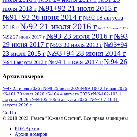
№91+92 21 июля 2015 г
июля 2013 г
№91+92 26 июня 2014 г
№92 18 августа
№92 21 июля 2016 г
2018 г
№92 27 июля 2013 г
№93 23 июля 2016 г
№93
№92 27 июня 2017 г
29 июня 2017 г
№93+94
№93 30 июля 2013 г
№93+94 28 июня 2014 г
23 июля 2015 г
№94 26
№94 1 июля 2017 г
№94 1 августа 2013 г
июля 2016 г
№95 4 июля 2017 г
№95 1 июля 2014 г
Архив номеров
№95 7 августа 2012 г
№95 25 июля 2015 г
№95 28 июля 2016 г
№95+96 3 августа
№97 23 июля 2026 г
№98 25 июля 2026
№99-100 28 июля 2026
г
№101 30 июля 2026 г
№104 4 августа 2026 г
№№102-103 1
№96 9 августа
2013 г
№96 6 июля 2017 г
августа 2026 г
№№105-106 6 августа 2026 г
№№107-108 8
2012 г
№96+97 3 июля 2014 г
августа 2026 г
№96 28 июля 2015 г
ПОСМОТРЕТЬ ВСЕ
№96+97 30 июля 2016 г
№97
Go Up
№97 6 августа 2013 г
© 2018-2023. Газета "Южная Осетия". Все права защищены
№97 11 августа 2012 г
8 июля 2017 г
PDF-Архив
№97 30 июля 2015 г
№98 1 августа 2015 г
Архив номеров