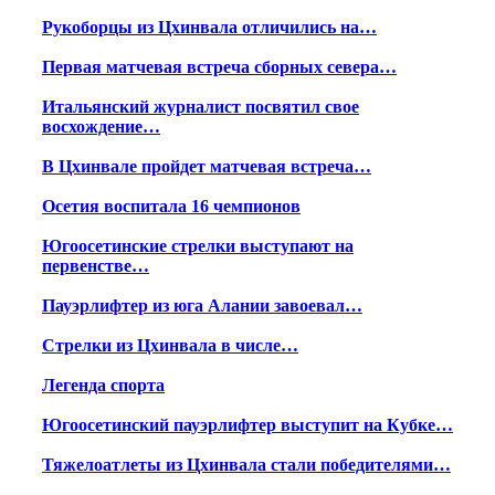
Рукоборцы из Цхинвала отличились на…
Первая матчевая встреча сборных севера…
Итальянский журналист посвятил свое
восхождение…
В Цхинвале пройдет матчевая встреча…
Осетия воспитала 16 чемпионов
Югоосетинские стрелки выступают на
первенстве…
Пауэрлифтер из юга Алании завоевал…
Стрелки из Цхинвала в числе…
Легенда спорта
Югоосетинский пауэрлифтер выступит на Кубке…
Тяжелоатлеты из Цхинвала стали победителями…