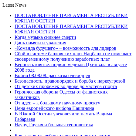
Latest News
ПОСТАНОВЛЕНИЕ ПАРЛАМЕНТА РЕСПУБЛИКИ
ЮЖНАЯ ОСЕТИЯ
ПОСТАНОВЛЕНИЕ ПАРЛАМЕНТА РЕСПУБЛИКИ
ЮЖНАЯ ОСЕТИЯ
Когда музыка сильнее смерти
Дань памяти и уважения
«Команда будущего» – возможность для лидеров
Сбой в системе банковских карт Нацбанка не помешает
своевременному получению заработных плат
Верность клятве: подвиг медиков Цхинвала в августе
2008 года
Война 08.08.08: рассказы очевидцев
Безопасность, правопорядок и борьба с наркоугрозой
От детских пробежек во дворе до мастера спорта
Героическая оборона Одессы от фашистских
захватчиков
От идеи – к большому научному проекту
Цена европейского выбора Пашиняна
В Южной Осетии увековечили память Вадима
Габараева
Науру, Грузия и большая геополитика
Как заставить ребенка учиться и читать летом