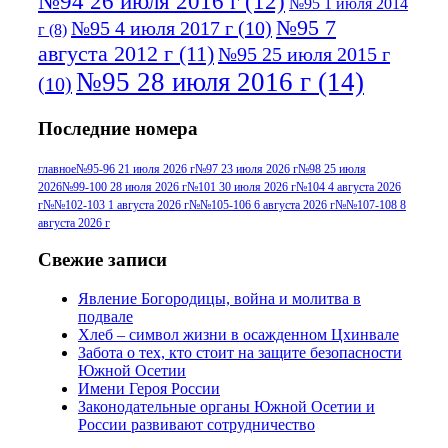
№94 26 июля 2016 г
(12)
№95 1 июля 2014
№95 7
№95 4 июля 2017 г
(10)
г
(8)
августа 2012 г
(11)
№95 25 июля 2015 г
№95 28 июля 2016 г
(14)
(10)
№95+96 3 августа 2013 г
(11)
№96 6
Последние номера
№96 9 августа 2012
июля 2017 г
(11)
г
(13)
№96+97 3
№96 28 июля 2015 г
(9)
главное
№95-96 21 июля 2026 г
№97 23 июля 2026 г
№98 25 июля
2026
№99-100 28 июля 2026 г
№101 30 июля 2026 г
№104 4 августа 2026
№96+97 30 июля
июля 2014 г
(10)
г
№№102-103 1 августа 2026 г
№№105-106 6 августа 2026 г
№№107-108 8
2016 г
(13)
№97 8
августа 2026 г
№97 6 августа 2013 г
(6)
№97 11 августа
июля 2017 г
(13)
Свежие записи
2012 г
(15)
№97 30 июля 2015 г
Явление Богородицы, война и молитва в
(15)
подвале
№98 1 августа 2015 г
(10)
№98 2
Хлеб – символ жизни в осажденном Цхинвале
августа 2016 г
(10)
№98 5 июля 2014 г
(10)
Забота о тех, кто стоит на защите безопасности
№98 14
Южной Осетии
№98 8 августа 2013 г
(9)
Имени Героя России
августа 2012 г
(14)
Законодательные органы Южной Осетии и
№98+99 11 июля
России развивают сотрудничество
№99 4 августа
2017 г
(9)
№99 4 августа 2015 г
(6)