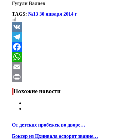
Гугули Валиев
TAGS:
№13 30 января 2014 г
VK
Telegram
Facebook
WhatsApp
Email
Print
Похожие новости
От детских пробежек во дворе…
Боксер из Цхинвала оспорит звание…