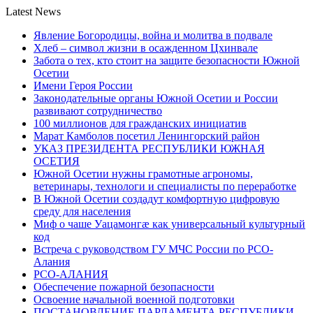
Latest News
Явление Богородицы, война и молитва в подвале
Хлеб – символ жизни в осажденном Цхинвале
Забота о тех, кто стоит на защите безопасности Южной
Осетии
Имени Героя России
Законодательные органы Южной Осетии и России
развивают сотрудничество
100 миллионов для гражданских инициатив
Марат Камболов посетил Ленингорский район
УКАЗ ПРЕЗИДЕНТА РЕСПУБЛИКИ ЮЖНАЯ
ОСЕТИЯ
Южной Осетии нужны грамотные агрономы,
ветеринары, технологи и специалисты по переработке
В Южной Осетии создадут комфортную цифровую
среду для населения
Миф о чаше Уацамонгæ как универсальный культурный
код
Встреча с руководством ГУ МЧС России по РСО-
Алания
РСО-АЛАНИЯ
Обеспечение пожарной безопасности
Освоение начальной военной подготовки
ПОСТАНОВЛЕНИЕ ПАРЛАМЕНТА РЕСПУБЛИКИ