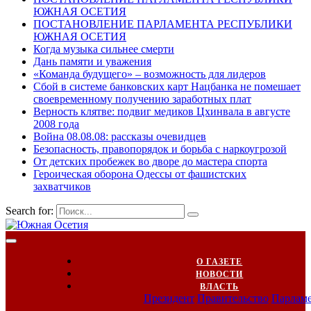
ЮЖНАЯ ОСЕТИЯ
ПОСТАНОВЛЕНИЕ ПАРЛАМЕНТА РЕСПУБЛИКИ
ЮЖНАЯ ОСЕТИЯ
Когда музыка сильнее смерти
Дань памяти и уважения
«Команда будущего» – возможность для лидеров
Сбой в системе банковских карт Нацбанка не помешает
своевременному получению заработных плат
Верность клятве: подвиг медиков Цхинвала в августе
2008 года
Война 08.08.08: рассказы очевидцев
Безопасность, правопорядок и борьба с наркоугрозой
От детских пробежек во дворе до мастера спорта
Героическая оборона Одессы от фашистских
захватчиков
Search for:
О ГАЗЕТЕ
НОВОСТИ
ВЛАСТЬ
Президент
Правительство
Парлам