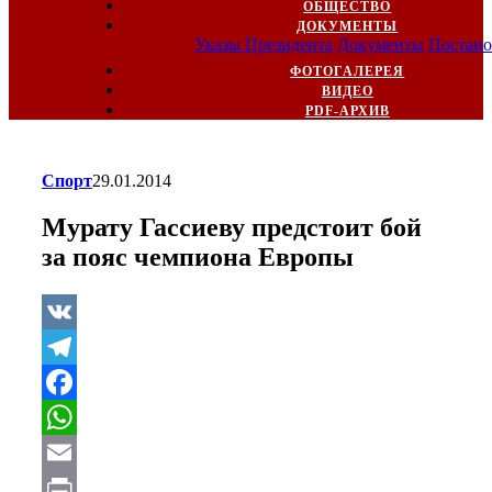
ОБЩЕСТВО
ДОКУМЕНТЫ
Указы Президента
Документы
Постано
ФОТОГАЛЕРЕЯ
ВИДЕО
PDF-АРХИВ
Спорт
29.01.2014
Мурату Гассиеву предстоит бой
за пояс чемпиона Европы
VK
Telegram
Facebook
WhatsApp
Email