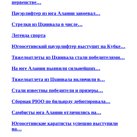
первенстве…
Пауэрлифтер из юга Алании завоевал…
Стрелки из Цхинвала в числе…
Легенда спорта
Югоосетинский пауэрлифтер выступит на Кубке…
Тяжелоатлеты из Цхинвала стали победителями…
На юге Алании выявили сильнейших…
Тяжелоатлета из Цхинвала включили в…
Стали известны победители и призеры…
Сборная РЮО по бильярду дебютировала…
Самбисты юга Алании отличились на…
Югоосетинские каратисты успешно выступили
на…