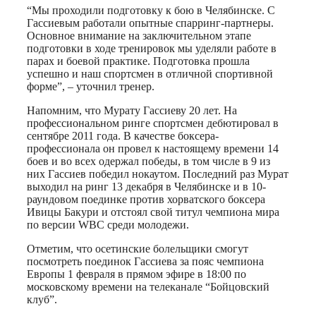
“Мы проходили подготовку к бою в Челябинске. С
Гассиевым работали опытные спарринг-партнеры.
Основное внимание на заключительном этапе
подготовки в ходе тренировок мы уделяли работе в
парах и боевой практике. Подготовка прошла
успешно и наш спортсмен в отличной спортивной
форме”, – уточнил тренер.
Напомним, что Мурату Гассиеву 20 лет. На
профессиональном ринге спортсмен дебютировал в
сентябре 2011 года. В качестве боксера-
профессионала он провел к настоящему времени 14
боев и во всех одержал победы, в том числе в 9 из
них Гассиев победил нокаутом. Последний раз Мурат
выходил на ринг 13 декабря в Челябинске и в 10-
раундовом поединке против хорватского боксера
Ивицы Бакури и отстоял свой титул чемпиона мира
по версии WBC среди молодежи.
Отметим, что осетинские болельщики смогут
посмотреть поединок Гассиева за пояс чемпиона
Европы 1 февраля в прямом эфире в 18:00 по
московскому времени на телеканале “Бойцовский
клуб”.