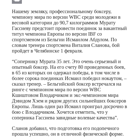
Print
Нашему земляку, профессиональному боксеру,
чемпиону мира по версии WBC среди молодежи в
весовой категории до 90,7 килограммов Мурату
Гассиеву предстоит провести поединок за вакантный
титул чемпиона Европы по версии IBF со
спортсменом из Бельгии Исмаилом Абдулом. По
словам тренера спортсмена Виталия Сланова, бой
пройдет в Челябинске 1 февраля.
“Сопернику Мурата 35 лет. Это очень серьезный и
опытный боксер. На его счету 80 проведенных боев,
в 65 из которых он одержал победы, в том числе в
более сорока поединках Исмаил победил нокаутом, –
сказал тренер. – Бельгийский боксер встречался на
ринге с чемпионом мира по версии WBC
Кшиштовом Влодарчиком и экс-чемпионом мира
Дэвидом Хэем и рядом других сильнейших боксеров
Европы. Лишь один раз Исмаил проиграл досрочно в
бою с Влодарчиком. Хочется отметить, что у
соперника Гассиева завидные волевые качества”.
Сланов добавил, что подготовка его подопечного
прошла успешно, он в отличной физической форме.