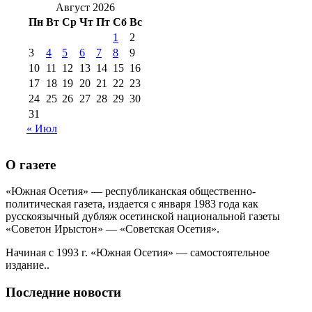
2016 г
(12)
№99 16
Август 2026
№99 8 июля 2014 г
(9)
Пн
Вт
Ср
Чт
Пт
Сб
Вс
№99+100 10
августа 2012 г
(11)
1
2
августа 2013 г
(12)
3
4
5
6
7
8
9
10
11
12
13
14
15
16
17
18
19
20
21
22
23
24
25
26
27
28
29
30
31
« Июл
О газете
«Южная Осетия» — республиканская общественно-
политическая газета, издается с января 1983 года как
русскоязычный дубляж осетинской национальной газеты
«Советон Ирыстон» — «Советская Осетия».
Начиная с 1993 г. «Южная Осетия» — самостоятельное
издание..
Последние новости