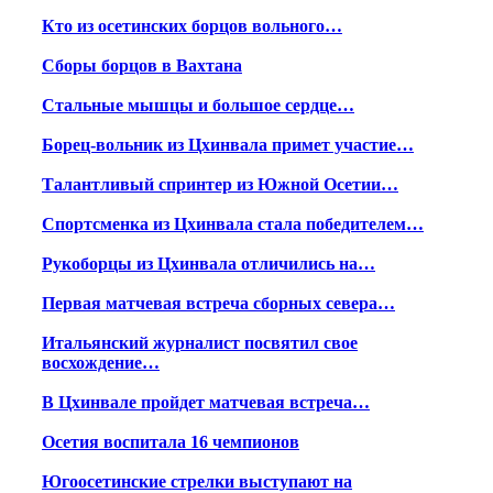
Кто из осетинских борцов вольного…
Сборы борцов в Вахтана
Стальные мышцы и большое сердце…
Борец-вольник из Цхинвала примет участие…
Талантливый спринтер из Южной Осетии…
Спортсменка из Цхинвала стала победителем…
Рукоборцы из Цхинвала отличились на…
Первая матчевая встреча сборных севера…
Итальянский журналист посвятил свое
восхождение…
В Цхинвале пройдет матчевая встреча…
Осетия воспитала 16 чемпионов
Югоосетинские стрелки выступают на