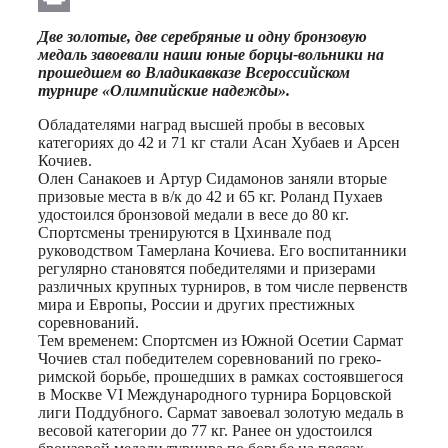
Print
Две золотые, две серебряные и одну бронзовую
медаль завоевали наши юные борцы-вольники на
прошедшем во Владикавказе Всероссийском
турнире «Олимпийские надежды».
Обладателями наград высшей пробы в весовых
категориях до 42 и 71 кг стали Асан Хубаев и Арсен
Кочиев.
Олен Санакоев и Артур Сидамонов заняли вторые
призовые места в в/к до 42 и 65 кг. Роланд Пухаев
удостоился бронзовой медали в весе до 80 кг.
Спортсмены тренируются в Цхинвале под
руководством Тамерлана Кочиева. Его воспитанники
регулярно становятся победителями и призерами
различных крупных турниров, в том числе первенств
мира и Европы, России и других престижных
соревнований.
Тем временем: Спортсмен из Южной Осетии Сармат
Чочиев стал победителем соревнований по греко-
римской борьбе, прошедших в рамках состоявшегося
в Москве VI Международного турнира Борцовской
лиги Поддубного. Сармат завоевал золотую медаль в
весовой категории до 77 кг. Ранее он удостоился