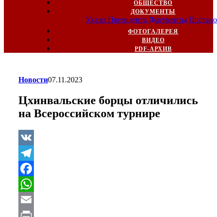
ОБЩЕСТВО
ДОКУМЕНТЫ
Указы Президента
Документы
Постано
ФОТОГАЛЕРЕЯ
ВИДЕО
PDF-АРХИВ
Новости
07.11.2023
Цхинвальские борцы отличились
на Всероссийском турнире
VK
Telegram
Facebook
WhatsApp
Email