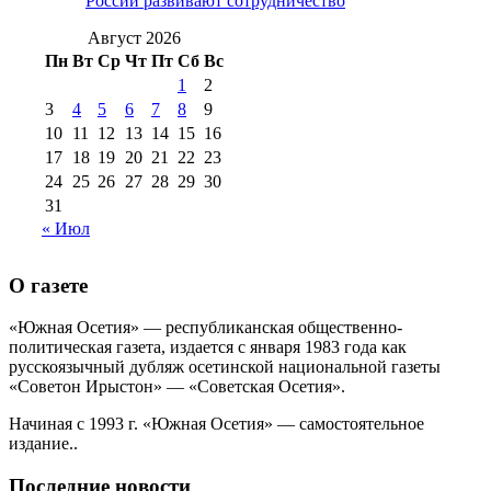
России развивают сотрудничество
№99 4 августа
2017 г
(9)
№99 4 августа 2015 г
(6)
2016 г
(12)
№99 16
Август 2026
№99 8 июля 2014 г
(9)
Пн
Вт
Ср
Чт
Пт
Сб
Вс
№99+100 10
августа 2012 г
(11)
1
2
августа 2013 г
(12)
3
4
5
6
7
8
9
10
11
12
13
14
15
16
17
18
19
20
21
22
23
24
25
26
27
28
29
30
31
« Июл
О газете
«Южная Осетия» — республиканская общественно-
политическая газета, издается с января 1983 года как
русскоязычный дубляж осетинской национальной газеты
«Советон Ирыстон» — «Советская Осетия».
Начиная с 1993 г. «Южная Осетия» — самостоятельное
издание..
Последние новости