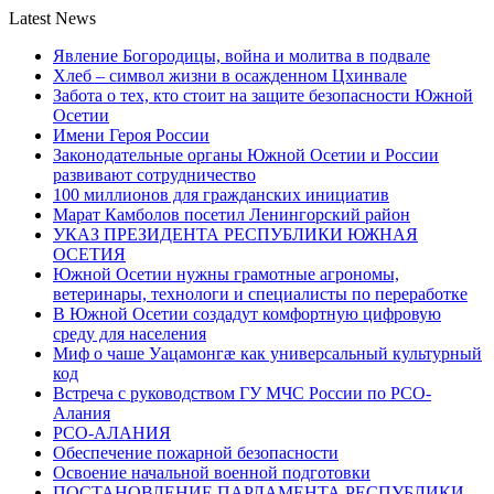
Latest News
Явление Богородицы, война и молитва в подвале
Хлеб – символ жизни в осажденном Цхинвале
Забота о тех, кто стоит на защите безопасности Южной
Осетии
Имени Героя России
Законодательные органы Южной Осетии и России
развивают сотрудничество
100 миллионов для гражданских инициатив
Марат Камболов посетил Ленингорский район
УКАЗ ПРЕЗИДЕНТА РЕСПУБЛИКИ ЮЖНАЯ
ОСЕТИЯ
Южной Осетии нужны грамотные агрономы,
ветеринары, технологи и специалисты по переработке
В Южной Осетии создадут комфортную цифровую
среду для населения
Миф о чаше Уацамонгæ как универсальный культурный
код
Встреча с руководством ГУ МЧС России по РСО-
Алания
РСО-АЛАНИЯ
Обеспечение пожарной безопасности
Освоение начальной военной подготовки
ПОСТАНОВЛЕНИЕ ПАРЛАМЕНТА РЕСПУБЛИКИ