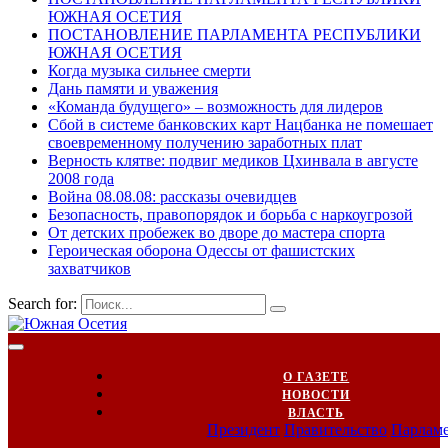
ЮЖНАЯ ОСЕТИЯ
ПОСТАНОВЛЕНИЕ ПАРЛАМЕНТА РЕСПУБЛИКИ
ЮЖНАЯ ОСЕТИЯ
Когда музыка сильнее смерти
Дань памяти и уважения
«Команда будущего» – возможность для лидеров
Сбой в системе банковских карт Нацбанка не помешает
своевременному получению заработных плат
Верность клятве: подвиг медиков Цхинвала в августе
2008 года
Война 08.08.08: рассказы очевидцев
Безопасность, правопорядок и борьба с наркоугрозой
От детских пробежек во дворе до мастера спорта
Героическая оборона Одессы от фашистских
захватчиков
Search for:
О ГАЗЕТЕ
НОВОСТИ
ВЛАСТЬ
Президент
Правительство
Парлам