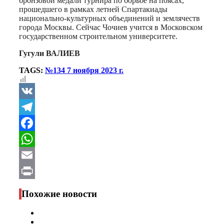
бронзовой медали турнира по борьбе на поясах,
прошедшего в рамках летней Спартакиады
национально-культурных объединений и землячеств
города Москвы. Сейчас Чочиев учится в Московском
государственном строительном университете.
Гугули ВАЛИЕВ
TAGS:
№134 7 ноября 2023 г.
VK
Telegram
Facebook
WhatsApp
Email
Print
Похожие новости