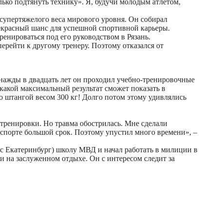
ько подтянуть технику». Я, будучи молодым атлетом,
 супертяжелого веса мирового уровня. Он собирал
рекрасный шанс для успешной спортивной карьеры.
енироваться под его руководством в Рязань.
ерейти к другому тренеру. Поэтому отказался от
нажды в двадцать лет он проходил учебно-тренировочные
какой максимальный результат сможет показать в
о штангой весом 300 кг! Долго потом этому удивлялись
 тренировки. Но травма обострилась. Мне сделали
 спорте большой срок. Поэтому упустил много времени», –
ас Екатеринбург) школу МВД и начал работать в милиции в
 на заслуженном отдыхе. Он с интересом следит за