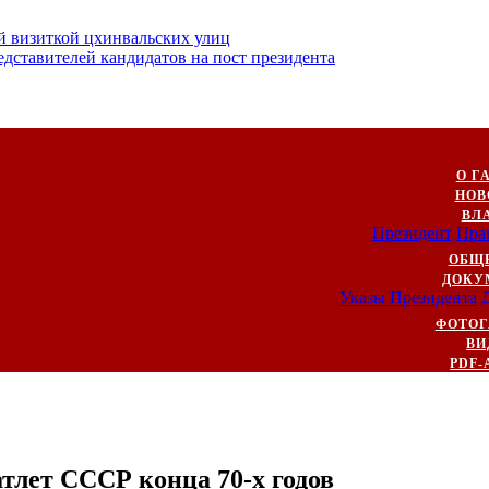
й визиткой цхинвальских улиц
ставителей кандидатов на пост президента
О Г
НОВ
ВЛ
Президент
Пра
ОБЩ
ДОКУ
Указы Президента
ФОТОГ
ВИ
PDF-
тлет СССР конца 70-х годов