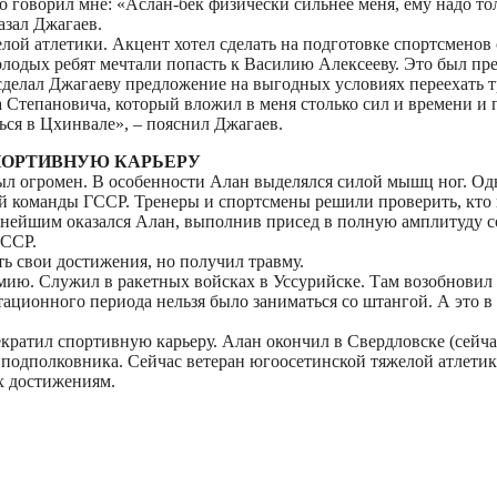
говорил мне: «Аслан-бек физически сильнее меня, ему надо тол
азал Джагаев.
лой атлетики. Акцент хотел сделать на подготовке спортсменов
олодых ребят мечтали попасть к Василию Алексееву. Это был п
елал Джагаеву предложение на выгодных условиях переехать тр
 Степановича, который вложил в меня столько сил и времени и п
ся в Цхинвале», – пояснил Джагаев.
ПОРТИВНУЮ КАРЬЕРУ
ыл огромен. В особенности Алан выделялся силой мышц ног. Од
й команды ГССР. Тренеры и спортсмены решили проверить, кто 
льнейшим оказался Алан, выполнив присед в полную амплитуду с
ГССР.
ь свои достижения, но получил травму.
рмию. Служил в ракетных войсках в Уссурийске. Там возобновил
тационного периода нельзя было заниматься со штангой. А это в
екратил спортивную карьеру. Алан окончил в Свердловске (сейч
подполковника. Сейчас ветеран югоосетинской тяжелой атлетики
х достижениям.