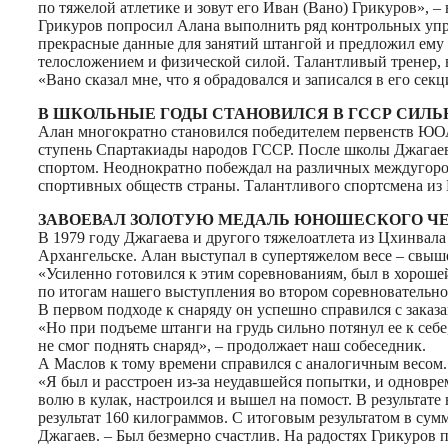
по тяжелой атлетике и зовут его Иван (Вано) Грикуров», –
Грикуров попросил Алана выполнить ряд контрольных упра
прекрасные данные для занятий штангой и предложил ему 
телосложением и физической силой. Талантливый тренер, 
«Вано сказал мне, что я обрадовался и записался в его се
В ШКОЛЬНЫЕ ГОДЫ СТАНОВИЛСЯ В ГССР СИЛ
Алан многократно становился победителем первенств ЮОА
ступень Спартакиады народов ГССР. После школы Джагаев
спортом. Неоднократно побеждал на различных междугород
спортивных обществ страны. Талантливого спортсмена и
ЗАВОЕВАЛ ЗОЛОТУЮ МЕДАЛЬ ЮНОШЕСКОГО ЧЕ
В 1979 году Джагаева и другого тяжелоатлета из Цхинва
Архангельске. Алан выступал в супертяжелом весе – свыш
«Усиленно готовился к этим соревнованиям, был в хороше
по итогам нашего выступления во втором соревновательно
В первом подходе к снаряду он успешно справился с заказ
«Но при подъеме штанги на грудь сильно потянул ее к себе
не смог поднять снаряд», – продолжает наш собеседник.
А Маслов к тому времени справился с аналогичным весом.
«Я был и расстроен из-за неудавшейся попытки, и одновре
волю в кулак, настроился и вышел на помост. В результате 
результат 160 килограммов. С итоговым результатом в сум
Джагаев. – Был безмерно счастлив. На радостях Грикуров п