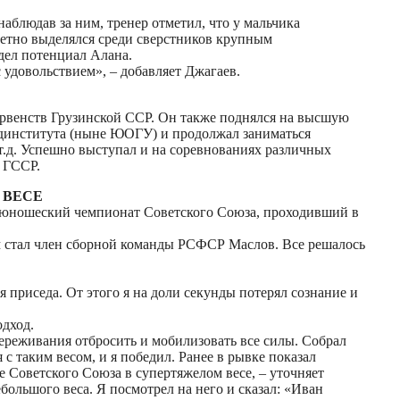
блюдав за ним, тренер отметил, что у мальчика
метно выделялся среди сверстников крупным
дел потенциал Алана.
с удовольствием», – добавляет Джагаев.
ервенств Грузинской ССР. Он также поднялся на высшую
единститута (ныне ЮОГУ) и продолжал заниматься
.д. Успешно выступал и на соревнованиях различных
 ГССР.
 ВЕСЕ
а юношеский чемпионат Советского Союза, проходивший в
м стал член сборной команды РСФСР Маслов. Все решалось
 приседа. От этого я на доли секунды потерял сознание и
одход.
переживания отбросить и мобилизовать все силы. Собрал
 с таким весом, и я победил. Ранее в рывке показал
е Советского Союза в супертяжелом весе, – уточняет
большого веса. Я посмотрел на него и сказал: «Иван