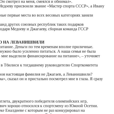
Он смотрел на меня, смеялся и обнимал».
Медоеву присвоили звание «Мастер спорта СССР», а Ивану
ые первые места во всех весовых категориях заняли
манд других союзных республик таких подарков
годаря Медоеву и Джагаеву, сборная команда ГССР
Ю НА ЛЕВАНИШВИЛИ
итание. Деньги по тем временам вполне приличные.
 нужно было усиленно питаться. А наша семья не была
то мне выделили финансирование на питание», – уточняет
л в Тбилиси к тогдашнему руководителю Спорткомитета
 твоя настоящая фамилия не Джагаев, а Леванишвили?
», сказал он и пристально посмотрел мне в глаза. Я сразу
тлета, двукратного победителя олимпийских игр,
ович хорошо относился к спортсмену из Южной Осетии.
ке Еналдиеве с которым не раз конкурировал на