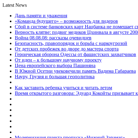
Latest News
Дань памяти и уважения
«Команда будущего» – возможность для лидеров
Сбой в системе банковских карт Нацбанка не помешает 
Верность клятве: подвиг медиков Цхинвала в августе 200
Война 08.08.08: рассказы очевидцев
Безопасность, правопорядок и борьба с наркоугрозой
От детских пробежек во дворе до мастера спорта
Героическая оборона Одессы от фашистских захватчиков
От идеи – к большому научному проекту
Цена европейского выбора Пашиняна
В Южной Осетии увековечили память Вадима Габараева
Науру, Грузия и большая геополитика
Как заставить ребенка учиться и читать летом
Время открытого разговора: Эдуард Кокойты призывает 
Модернизация пункта пропуска «Нижний Зарамаг»