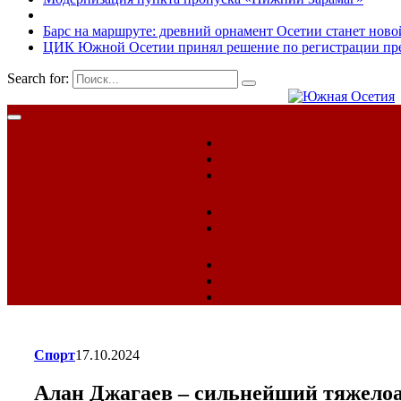
Барс на маршруте: древний орнамент Осетии станет ново
ЦИК Южной Осетии принял решение по регистрации пред
Search for:
Спорт
17.10.2024
Алан Джагаев – сильнейший тяжелоа