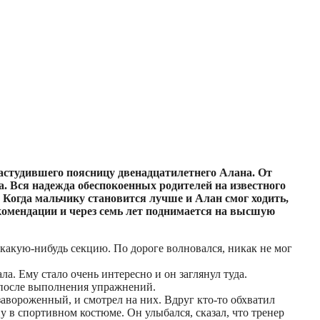
астудившего поясницу двенадцатилетнего Алана. От
а. Вся надежда обеспокоенных родителей на известного
 Когда мальчику становится лучше и Алан смог ходить,
комендации и через семь лет поднимается на высшую
какую-нибудь секцию. По дороге волновался, никак не мог
а. Ему стало очень интересно и он заглянул туда.
л после выполнения упражнений.
завороженный, и смотрел на них. Вдруг кто-то обхватил
ну в спортивном костюме. Он улыбался, сказал, что тренер