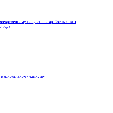
своевременному получению заработных плат
8 года
к национальному единству