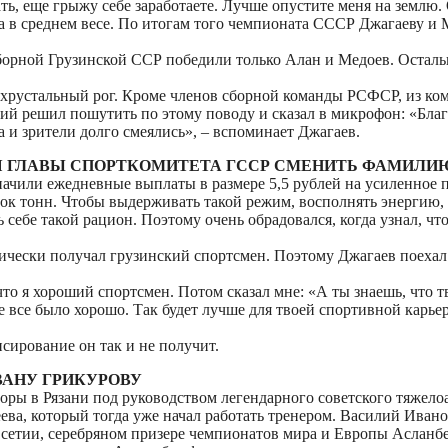
ь, еще грыжу себе заработаете. Лучше опустите меня на землю. 
а в среднем весе. По итогам того чемпионата СССР Джагаеву и 
борной Грузинской ССР победили только Алан и Медоев. Остальн
 хрустальный рог. Кроме членов сборной команды РСФСР, из ко
щий решил пошутить по этому поводу и сказал в микрофон: «Бла
 и зрители долго смеялись», – вспоминает Джагаев.
Я ГЛАВЫ СПОРТКОМИТЕТА ГССР СМЕНИТЬ ФАМИЛИ
чили ежедневные выплаты в размере 5,5 рублей на усиленное п
рок тонн. Чтобы выдерживать такой режим, восполнять энергию,
 себе такой рацион. Поэтому очень обрадовался, когда узнал, ч
тически получал грузинский спортсмен. Поэтому Джагаев поеха
 что я хороший спортсмен. Потом сказал мне: «А ты знаешь, что
 все было хорошо. Так будет лучше для твоей спортивной карьеры
сирование он так и не получит.
ВАНУ ГРИКУРОВУ
ры в Рязани под руководством легендарного советского тяжелоа
ва, который тогда уже начал работать тренером. Василий Иван
Осетии, серебряном призере чемпионатов мира и Европы Асланбе