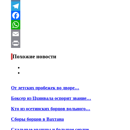
VK
Telegram
Facebook
WhatsApp
Email
Print
Похожие новости
От детских пробежек во дворе…
Боксер из Цхинвала оспорит звание…
Кто из осетинских борцов вольного…
Сборы борцов в Вахтана
Стальные мышцы и большое сердце…