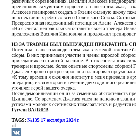
различных соревнованиях. Василий Алексеев неоднократно 
преисполнялся чувством гордости за нашего земляка», – ск
Алексеев планировал создать в Рязани сильную школу тяже
перспективных ребят со всего Советского Союза. Сотни м
Прекрасно зная недюжинный потенциал Алана, Алексеев сд
«Но я считал неправильным оставить своего тренера Ивана
предложения Василия Ивановича и продолжил тренировать
ИЗ-ЗА ТРАВМЫ БЫЛ ВЫНУЖДЕН ПРЕКРАТИТЬ С
Потенциал нашего молодого земляка в тяжелой атлетике б
сборы. В них принимали участие и члены взрослой сборно
приседаниях со штангой на спине. В этих состязаниях си
тренеры и взрослые, более опытные спортсмены сборной 
Джагаев хорошо прогрессировал и планировал преумножит
«К тому времени я окончил институт и меня призвали в а
операцию, из-за которой в течение двухгодичного реабили
уточняет герой нашего очерка.
После демобилизации он из-за семейных обстоятельств пр
Цхинвале. Со временем Джагаев ушел на пенсию в звании 
успехами молодых осетинских тяжелоатлетов и радуется и
Гугули ВАЛИЕВ
TAGS:
№135 17 октября 2024 г