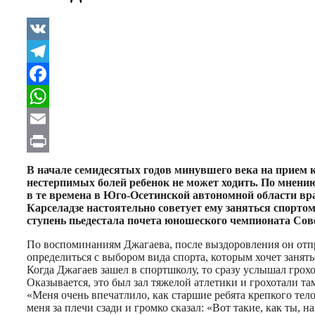
VK
Telegram
Facebook
WhatsApp
Email
Print
В начале семидесятых годов минувшего века на прием 
нестерпимых болей ребенок не может ходить. По мнению
в те времена в Юго-Осетинской автономной области вра
Карселадзе настоятельно советует ему заняться спорт
ступень пьедестала почета юношеского чемпионата Сов
По воспоминаниям Джагаева, после выздоровления он отпр
определиться с выбором вида спорта, которым хочет занять
Когда Джагаев зашел в спортшколу, то сразу услышал грохо
Оказывается, это был зал тяжелой атлетики и грохотали т
«Меня очень впечатлило, как старшие ребята крепкого тел
меня за плечи сзади и громко сказал: «Вот такие, как ты,