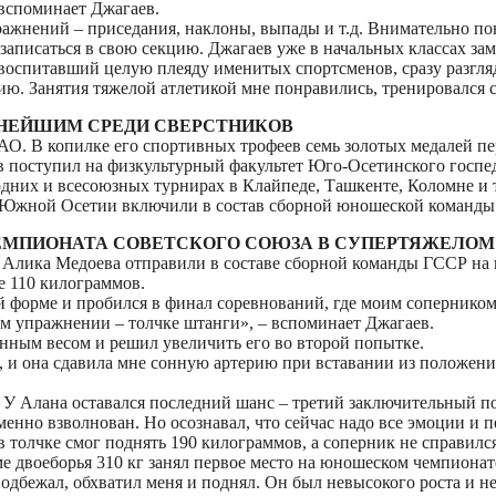
 вспоминает Джагаев.
жнений – приседания, наклоны, выпады и т.д. Внимательно пона
записаться в свою секцию. Джагаев уже в начальных классах за
воспитавший целую плеяду именитых спортсменов, сразу разгля
кцию. Занятия тяжелой атлетикой мне понравились, тренировался 
ЬНЕЙШИМ СРЕДИ СВЕРСТНИКОВ
О. В копилке его спортивных трофеев семь золотых медалей п
 поступил на физкультурный факультет Юго-Осетинского госп
них и всесоюзных турнирах в Клайпеде, Ташкенте, Коломне и т
з Южной Осетии включили в состав сборной юношеской команды
МПИОНАТА СОВЕТСКОГО СОЮЗА В СУПЕРТЯЖЕЛОМ
ла Алика Медоева отправили в составе сборной команды ГССР н
е 110 килограммов.
й форме и пробился в финал соревнований, где моим сопернико
м упражнении – толчке штанги», – вспоминает Джагаев.
анным весом и решил увеличить его во второй попытке.
, и она сдавила мне сонную артерию при вставании из положения
 У Алана оставался последний шанс – третий заключительный п
менно взволнован. Но осознавал, что сейчас надо все эмоции и 
в толчке смог поднять 190 килограммов, а соперник не справился
ме двоеборья 310 кг занял первое место на юношеском чемпионат
одбежал, обхватил меня и поднял. Он был невысокого роста и не