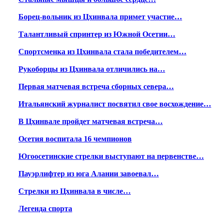
Борец-вольник из Цхинвала примет участие…
Талантливый спринтер из Южной Осетии…
Спортсменка из Цхинвала стала победителем…
Рукоборцы из Цхинвала отличились на…
Первая матчевая встреча сборных севера…
Итальянский журналист посвятил свое восхождение…
В Цхинвале пройдет матчевая встреча…
Осетия воспитала 16 чемпионов
Югоосетинские стрелки выступают на первенстве…
Пауэрлифтер из юга Алании завоевал…
Стрелки из Цхинвала в числе…
Легенда спорта