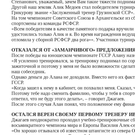
Степанович, уважаемый, зачем Вам такие тяжести поднимат
Другой наш земляк Алик Медоев стал победителем турнир
Грикурову звание «Заслуженный тренер Грузинской ССР».
На том чемпионате Советского Союза в Архангельске из с
спортсмены из команды РСФСР.
«Всем победителям в качестве памятного подарка вручили
удостоились только Алик и я. Во время награждения веду
отломила у сборной РСФСР два рога»». Участники турнира
ОТКАЗАЛСЯ ОТ «ЗАМАНЧИВОГО» ПРЕДЛОЖЕНИ
После победы на юношеском чемпионате ГССР Алану назна
«Я усиленно тренировался, за тренировку поднимал по со
зажиточной и поэтому у меня не было возможности сделать
наш собеседник.
Однако деньги до Алана не доходили. Вместо него их фак
ГССР.
«Когда зашел к нему в кабинет, он похвалил меня. Сказал,
Поэтому тебе надо сменить фамилию, чтобы у тебя в спорте
ответил, что не буду этого делать», – говорит Джагаев.
После этого случая Алан понял, что положенное ему финан
ОСТАЛСЯ ВЕРЕН СВОЕМУ ПЕРВОМУ ТРЕНЕРУ И
Джагаев неоднократно проходил учебно-тренировочные сбо
восьмикратного чемпиона мира и Европы Василия Алек-сее
«Он хорошо отзывался об известном штангисте из севера 