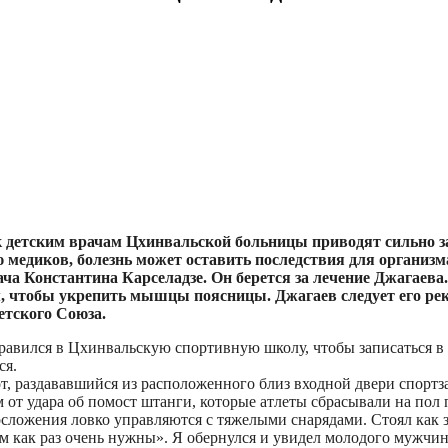
к детским врачам Цхинвальской больницы приводят сильно з
 медиков, болезнь может оставить последствия для организм
ча Константина Карселадзе. Он берется за лечение Джагаева.
ом, чтобы укрепить мышцы поясницы. Джагаев следует его ре
етского Союза.
авился в Цхинвальскую спортивную школу, чтобы записаться в 
ся.
т, раздававшийся из расположенного близ входной двери спортзал
ам от удара об помост штанги, которые атлеты сбрасывали на по
осложения ловко управляются с тяжелыми снарядами. Стоял как 
 нам как раз очень нужны». Я обернулся и увидел молодого мужчи