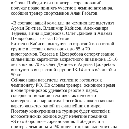
в Сочи. Победители и призеры соревнований
получат право принять участие в чемпионате мира,
сообщил тренер спортсменов Алан Габатов.
«В составе нашей команды на чемпионате выступят
Арман Би-тиев, Владимир Кабисов, Алек-сандра
Тедеева, Нина Цховребова, Олег Джиоев и Ацамаз
Цховребов», – сказал Габатов.
Битиев и Кабисов выступят во взрослой возрастной
группе в весовых категориях до 85 и 70
килограммов. Тедеева и Цховребова оспорят звание
сильнейших каратисток возрастного дивизиона 15-16
лет в в/к до 70 кг. Олег Джиоев и Ацамаз Цховребов
выступят в возрастной группе 13-14 лет в в/к до 55 и
50 кг.
Сейчас наши каратисты усиленно готовятся к
чемпионату РФ. По словам тренера, основное время
в ходе тренировок уделяется работе в парах,
совершенствованию технико-тактического
мастерства и спаррингам. Российская школа косики
каратэ является одной из сильнейших в мире.
Поэтому конкуренция на турнире будет жесткой и
югоосетинских бойцов ждут нелегкие поединки.
«Это отборочные соревнования. Победители и
призеры чемпионата РФ получат право выступить на