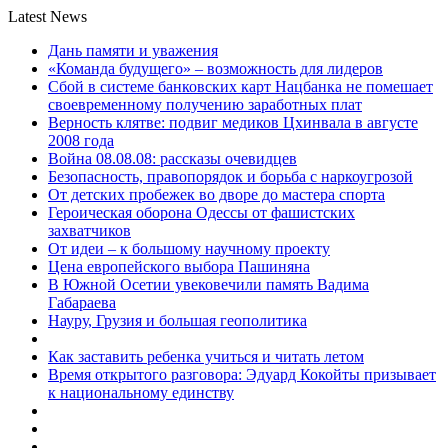
Latest News
Дань памяти и уважения
«Команда будущего» – возможность для лидеров
Сбой в системе банковских карт Нацбанка не помешает
своевременному получению заработных плат
Верность клятве: подвиг медиков Цхинвала в августе
2008 года
Война 08.08.08: рассказы очевидцев
Безопасность, правопорядок и борьба с наркоугрозой
От детских пробежек во дворе до мастера спорта
Героическая оборона Одессы от фашистских
захватчиков
От идеи – к большому научному проекту
Цена европейского выбора Пашиняна
В Южной Осетии увековечили память Вадима
Габараева
Науру, Грузия и большая геополитика
Как заставить ребенка учиться и читать летом
Время открытого разговора: Эдуард Кокойты призывает
к национальному единству