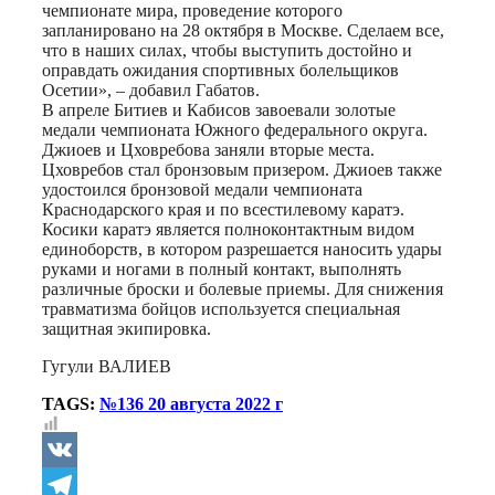
чемпионате мира, проведение которого
запланировано на 28 октября в Москве. Сделаем все,
что в наших силах, чтобы выступить достойно и
оправдать ожидания спортивных болельщиков
Осетии», – добавил Габатов.
В апреле Битиев и Кабисов завоевали золотые
медали чемпионата Южного федерального округа.
Джиоев и Цховребова заняли вторые места.
Цховребов стал бронзовым призером. Джиоев также
удостоился бронзовой медали чемпионата
Краснодарского края и по всестилевому каратэ.
Косики каратэ является полноконтактным видом
единоборств, в котором разрешается наносить удары
руками и ногами в полный контакт, выполнять
различные броски и болевые приемы. Для снижения
травматизма бойцов используется специальная
защитная экипировка.
Гугули ВАЛИЕВ
TAGS:
№136 20 августа 2022 г
VK