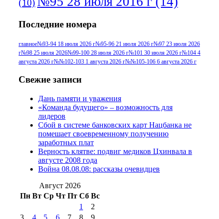
№95 28 июля 2016 г
(14)
(10)
№95+96 3 августа 2013 г
(11)
№96 6
Последние номера
№96 9 августа 2012
июля 2017 г
(11)
г
(13)
№96+97 3
№96 28 июля 2015 г
(9)
главное
№93-94 18 июля 2026 г
№95-96 21 июля 2026 г
№97 23 июля 2026
г
№98 25 июля 2026
№99-100 28 июля 2026 г
№101 30 июля 2026 г
№104 4
№96+97 30 июля
июля 2014 г
(10)
августа 2026 г
№№102-103 1 августа 2026 г
№№105-106 6 августа 2026 г
2016 г
(13)
№97 8
№97 6 августа 2013 г
(6)
Свежие записи
№97 11 августа
июля 2017 г
(13)
Дань памяти и уважения
2012 г
(15)
№97 30 июля 2015 г
«Команда будущего» – возможность для
(15)
лидеров
№98 1 августа 2015 г
(10)
№98 2
Сбой в системе банковских карт Нацбанка не
августа 2016 г
(10)
№98 5 июля 2014 г
(10)
помешает своевременному получению
№98 14
заработных плат
№98 8 августа 2013 г
(9)
Верность клятве: подвиг медиков Цхинвала в
августа 2012 г
(14)
августе 2008 года
№98+99 11 июля
Война 08.08.08: рассказы очевидцев
№99 4 августа
2017 г
(9)
№99 4 августа 2015 г
(6)
2016 г
(12)
№99 16
Август 2026
№99 8 июля 2014 г
(9)
Пн
Вт
Ср
Чт
Пт
Сб
Вс
№99+100 10
августа 2012 г
(11)
1
2
августа 2013 г
(12)
3
4
5
6
7
8
9