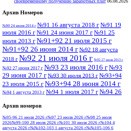
своевременному получению заработных плат
06.08.2026
Архив Номеров
№91 16 августа 2018 г
№91 19
№90 24 июня 2014 г
июля 2016 г
№91 24 июня 2017 г
№91 25
№91+92 21 июля 2015 г
июля 2013 г
№91+92 26 июня 2014 г
№92 18 августа
№92 21 июля 2016 г
2018 г
№92 27 июля 2013 г
№93 23 июля 2016 г
№93
№92 27 июня 2017 г
29 июня 2017 г
№93+94
№93 30 июля 2013 г
№93+94 28 июня 2014 г
23 июля 2015 г
№94 26
№94 1 июля 2017 г
№94 1 августа 2013 г
июля 2016 г
№95 4 июля 2017 г
№95 1 июля 2014 г
Архив номеров
№95 7 августа 2012 г
№95 25 июля 2015 г
№95 28 июля 2016 г
№95+96 3 августа
№95-96 21 июля 2026 г
№97 23 июля 2026 г
№98 25 июля
2026
№99-100 28 июля 2026 г
№101 30 июля 2026 г
№104 4
№96 9 августа
2013 г
№96 6 июля 2017 г
августа 2026 г
№№102-103 1 августа 2026 г
№№105-106 6