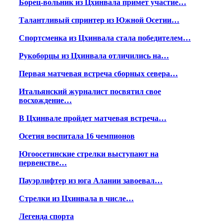
Борец-вольник из Цхинвала примет участие…
Талантливый спринтер из Южной Осетии…
Спортсменка из Цхинвала стала победителем…
Рукоборцы из Цхинвала отличились на…
Первая матчевая встреча сборных севера…
Итальянский журналист посвятил свое
восхождение…
В Цхинвале пройдет матчевая встреча…
Осетия воспитала 16 чемпионов
Югоосетинские стрелки выступают на
первенстве…
Пауэрлифтер из юга Алании завоевал…
Стрелки из Цхинвала в числе…
Легенда спорта