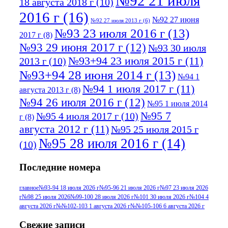
№92 21 июля
18 августа 2018 г
(10)
2016 г
(16)
№92 27 июня
№92 27 июля 2013 г
(6)
№93 23 июля 2016 г
(13)
2017 г
(8)
№93 29 июня 2017 г
(12)
№93 30 июля
№93+94 23 июля 2015 г
(11)
2013 г
(10)
№93+94 28 июня 2014 г
(13)
№94 1
№94 1 июля 2017 г
(11)
августа 2013 г
(8)
№94 26 июля 2016 г
(12)
№95 1 июля 2014
№95 7
№95 4 июля 2017 г
(10)
г
(8)
августа 2012 г
(11)
№95 25 июля 2015 г
№95 28 июля 2016 г
(14)
(10)
№95+96 3 августа 2013 г
(11)
№96 6
Последние номера
№96 9 августа 2012
июля 2017 г
(11)
г
(13)
№96+97 3
№96 28 июля 2015 г
(9)
главное
№93-94 18 июля 2026 г
№95-96 21 июля 2026 г
№97 23 июля 2026
г
№98 25 июля 2026
№99-100 28 июля 2026 г
№101 30 июля 2026 г
№104 4
№96+97 30 июля
июля 2014 г
(10)
августа 2026 г
№№102-103 1 августа 2026 г
№№105-106 6 августа 2026 г
2016 г
(13)
№97 8
№97 6 августа 2013 г
(6)
Свежие записи