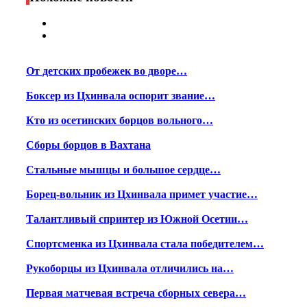
От детских пробежек во дворе…
Боксер из Цхинвала оспорит звание…
Кто из осетинских борцов вольного…
Сборы борцов в Вахтана
Стальные мышцы и большое сердце…
Борец-вольник из Цхинвала примет участие…
Талантливый спринтер из Южной Осетии…
Спортсменка из Цхинвала стала победителем…
Рукоборцы из Цхинвала отличились на…
Первая матчевая встреча сборных севера…