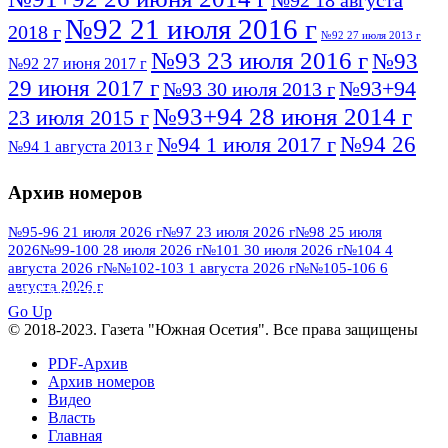
№92 18 августа
№92 21 июля 2016 г
2018 г
№92 27 июля 2013 г
№93 23 июля 2016 г
№93
№92 27 июня 2017 г
29 июня 2017 г
№93+94
№93 30 июля 2013 г
№93+94 28 июня 2014 г
23 июля 2015 г
№94 26
№94 1 июля 2017 г
№94 1 августа 2013 г
июля 2016 г
№95 4 июля 2017 г
№95 1 июля 2014 г
Архив номеров
№95 7 августа 2012 г
№95 25 июля 2015 г
№95 28 июля 2016 г
№95+96 3 августа
№95-96 21 июля 2026 г
№97 23 июля 2026 г
№98 25 июля
2026
№99-100 28 июля 2026 г
№101 30 июля 2026 г
№104 4
№96 9 августа
2013 г
№96 6 июля 2017 г
августа 2026 г
№№102-103 1 августа 2026 г
№№105-106 6
2012 г
№96+97 3 июля 2014 г
августа 2026 г
№96 28 июля 2015 г
ПОСМОТРЕТЬ ВСЕ
№96+97 30 июля 2016 г
№97
Go Up
№97 6 августа 2013 г
© 2018-2023. Газета "Южная Осетия". Все права защищены
№97 11 августа 2012 г
8 июля 2017 г
PDF-Архив
№97 30 июля 2015 г
№98 1 августа 2015 г
Архив номеров
Видео
№98 2 августа 2016 г
№98 5 июля 2014 г
№98 8
Власть
№98 14 августа 2012 г
августа 2013 г
Главная