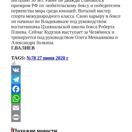
Виталию 30 лет. Ранее он дважды становился
призером РФ по любительскому боксу и победителем
первенства мира среди юношей. Виталий мастер
спорта межуднародного класса. Свою карьеру в боксе
он начинал во Владикавказе под руководством
воспитанника Цхивнальской школы бокса Роберта
Плиева. Сейчас Кудухов выступает за Челябинск и
тренируется под руководством Олега Меньшикова и
Александра Золкина.
Г.ВАЛИЕВ
TAGS:
№78 27 июня 2020 г
VK
Telegram
Facebook
WhatsApp
Email
Print
Похожие новости