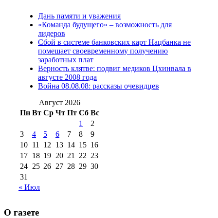
№97 11 августа
июля 2017 г
(13)
Дань памяти и уважения
2012 г
(15)
№97 30 июля 2015 г
«Команда будущего» – возможность для
(15)
лидеров
№98 1 августа 2015 г
(10)
№98 2
Сбой в системе банковских карт Нацбанка не
августа 2016 г
(10)
№98 5 июля 2014 г
(10)
помешает своевременному получению
№98 14
заработных плат
№98 8 августа 2013 г
(9)
Верность клятве: подвиг медиков Цхинвала в
августа 2012 г
(14)
августе 2008 года
№98+99 11 июля
Война 08.08.08: рассказы очевидцев
№99 4 августа
2017 г
(9)
№99 4 августа 2015 г
(6)
2016 г
(12)
№99 16
Август 2026
№99 8 июля 2014 г
(9)
Пн
Вт
Ср
Чт
Пт
Сб
Вс
№99+100 10
августа 2012 г
(11)
1
2
августа 2013 г
(12)
3
4
5
6
7
8
9
10
11
12
13
14
15
16
17
18
19
20
21
22
23
24
25
26
27
28
29
30
31
« Июл
О газете