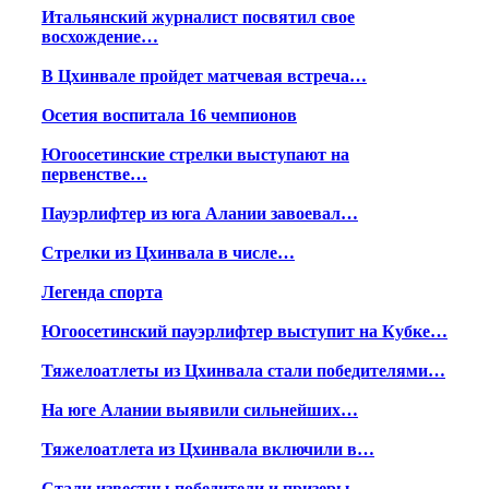
Итальянский журналист посвятил свое
восхождение…
В Цхинвале пройдет матчевая встреча…
Осетия воспитала 16 чемпионов
Югоосетинские стрелки выступают на
первенстве…
Пауэрлифтер из юга Алании завоевал…
Стрелки из Цхинвала в числе…
Легенда спорта
Югоосетинский пауэрлифтер выступит на Кубке…
Тяжелоатлеты из Цхинвала стали победителями…
На юге Алании выявили сильнейших…
Тяжелоатлета из Цхинвала включили в…
Стали известны победители и призеры…