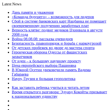
Latest News
Дань памяти и уважения
«Команда будущего» – возможность для лидеров
Сбой в системе банковских карт Нацбанка не помешает
своевременному получению заработных плат
Верность клятве: подвиг медиков Цхинвала в августе
2008 года
Война 08.08.08: рассказы очевидцев
Безопасность, правопорядок и борьба с наркоугрозой
От детских пробежек во дворе до мастера спорта
Героическая оборона Одессы от фашистских
захватчиков
От идеи – к большому научному проекту
Цена европейского выбора Пашиняна
В Южной Осетии увековечили память Вадима
Габараева
Науру, Грузия и большая геополитика
Как заставить ребенка учиться и читать летом
Время открытого разговора: Эдуард Кокойты призывает
к национальному единству