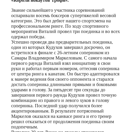
«Короли нокаутов Трофи».
Звание сильнейшего участника соревнований
оспаривали восемь боксеров супертяжелой весовой
катеогрии. Это был дебют нашего спортсмена на
профессиональном ринге. По ходу спортивного
мероприятия Виталий провел три поединка и во всех
одержал победы.
Успешно проведя два предварительных поединка,
один из которых Кудухов завершил досрочно, он
встретился в финале с 26-летним соперником из
Самары Владимиром Маркеловым. С самого начала
первого раунда Виталий взял инициативу в свои
руки и работал первым номером, оттесняя соперника
от центра ринга к канатам. Он быстро адаптировался
к манере ведения боя своего оппонента и старался
достать соперника длинными прямыми и боковыми
ударами в голову. За пятьдесят три секунды до
завершения первого раунда Кудухов провел точную
комбинацию из правого и левого хуков в голову
соперника. Последний удар получился более
акцентированным. В результате потрясенный
Маркелов оказался на канвасе ринга и его тренер
решил отказаться от продолжения поединка своим
подопечным.