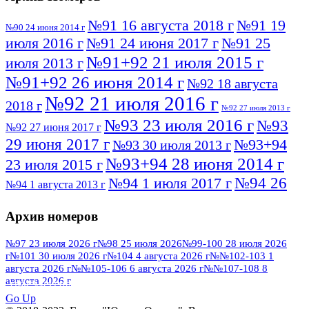
№91 16 августа 2018 г
№91 19
№90 24 июня 2014 г
июля 2016 г
№91 24 июня 2017 г
№91 25
№91+92 21 июля 2015 г
июля 2013 г
№91+92 26 июня 2014 г
№92 18 августа
№92 21 июля 2016 г
2018 г
№92 27 июля 2013 г
№93 23 июля 2016 г
№93
№92 27 июня 2017 г
29 июня 2017 г
№93+94
№93 30 июля 2013 г
№93+94 28 июня 2014 г
23 июля 2015 г
№94 26
№94 1 июля 2017 г
№94 1 августа 2013 г
июля 2016 г
№95 4 июля 2017 г
№95 1 июля 2014 г
Архив номеров
№95 7 августа 2012 г
№95 25 июля 2015 г
№95 28 июля 2016 г
№95+96 3 августа
№97 23 июля 2026 г
№98 25 июля 2026
№99-100 28 июля 2026
г
№101 30 июля 2026 г
№104 4 августа 2026 г
№№102-103 1
№96 9 августа
2013 г
№96 6 июля 2017 г
августа 2026 г
№№105-106 6 августа 2026 г
№№107-108 8
2012 г
№96+97 3 июля 2014 г
августа 2026 г
№96 28 июля 2015 г
ПОСМОТРЕТЬ ВСЕ
№96+97 30 июля 2016 г
№97
Go Up
№97 6 августа 2013 г