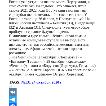
Россия уже уступила шестое место Португалии, а
сама сместилась на седьмое. Это означает, что в
сезоне 2021-2022 года Португалия выставит на
еврокубки шесть команд, а Россия всего пять. У
России в таблице 36 баллов, у Португалии 40. На
пятки России наступают – Бельгия (33), Нидерланды
(32) и Австрия (31). Следующие туры еврокубков
пройдут в середине будущей недели.
В минувшем туре только «Зенит» играл лома, а
остальные команды выступали на выезде. Есть
шансы, что теперь российские команды выступят
дома лучше. Афиша матчей выглядит просто
роскошно:
Лига Чемпионов, 27 октября: «Локомотив» –
«Бавария» (Германия); 28 октября: «Краснодар» –
«Челси» (Англия) и «Боруссия (Дортмунд, Германия)
– «Зенит». А в Лиге Европы ЦСКА на своем поле 29
октября примет «Динамо» (Загреб, Хорватия).
TAGS:
№131 24 октября 2020 г
VK