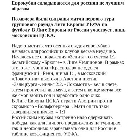
Print
Еврокубки складываются для россиян не лучшим
образом
Позавчера были сыграны матчи первого тура
группового раунда Лиги Европы УЕФА по
футболу. В Лиге Европы от России участвует лишь
московский ЦСКА.
Надо отметить, что осенняя стадия еврокубков
началась для российских клубов весьма неудачно.
Началось все с поражения «Зенита» со счетом 1:2
бельгийскому «Брюгге» в Лиге Чемпионов. В рамках
этого же турнира «Краснодар» не одолел
французский «Ренн, ничья 1:1, а московский
«Локомотив» выстоял в Австрии против
«Зальцбурга», ничья 2:2. «Локомотив» вел в счете,
затем пропустил два мяча, а затем в конце матча все
же смог забить гол и заработать одно очко.
В Лиге Европы ЦСКА играл в Австрии против
скромного «Вольфсбергера». Матч опять-таки
завершился вничью, – 1:1.
Российским клубам экстренно надо одерживать
победы, как для личного продвижения на турнирах,
так и необходимо зарабатывать очки для России в
таблице коэффициентов УЕФА.