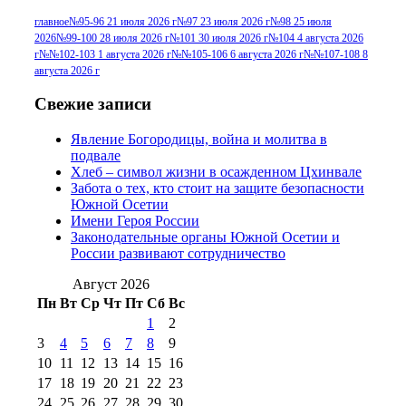
г
(13)
№96+97 3
№96 28 июля 2015 г
(9)
главное
№95-96 21 июля 2026 г
№97 23 июля 2026 г
№98 25 июля
2026
№99-100 28 июля 2026 г
№101 30 июля 2026 г
№104 4 августа 2026
№96+97 30 июля
июля 2014 г
(10)
г
№№102-103 1 августа 2026 г
№№105-106 6 августа 2026 г
№№107-108 8
2016 г
(13)
№97 8
августа 2026 г
№97 6 августа 2013 г
(6)
№97 11 августа
июля 2017 г
(13)
Свежие записи
2012 г
(15)
№97 30 июля 2015 г
Явление Богородицы, война и молитва в
(15)
подвале
№98 1 августа 2015 г
(10)
№98 2
Хлеб – символ жизни в осажденном Цхинвале
августа 2016 г
(10)
№98 5 июля 2014 г
(10)
Забота о тех, кто стоит на защите безопасности
№98 14
Южной Осетии
№98 8 августа 2013 г
(9)
Имени Героя России
августа 2012 г
(14)
Законодательные органы Южной Осетии и
№98+99 11 июля
России развивают сотрудничество
№99 4 августа
2017 г
(9)
№99 4 августа 2015 г
(6)
2016 г
(12)
№99 16
Август 2026
№99 8 июля 2014 г
(9)
Пн
Вт
Ср
Чт
Пт
Сб
Вс
№99+100 10
августа 2012 г
(11)
1
2
августа 2013 г
(12)
3
4
5
6
7
8
9
10
11
12
13
14
15
16
17
18
19
20
21
22
23
24
25
26
27
28
29
30