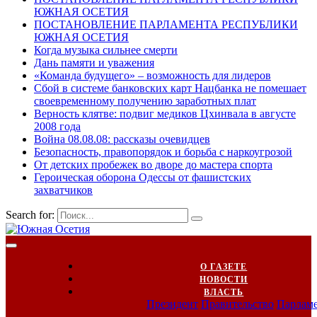
ЮЖНАЯ ОСЕТИЯ
ПОСТАНОВЛЕНИЕ ПАРЛАМЕНТА РЕСПУБЛИКИ
ЮЖНАЯ ОСЕТИЯ
Когда музыка сильнее смерти
Дань памяти и уважения
«Команда будущего» – возможность для лидеров
Сбой в системе банковских карт Нацбанка не помешает
своевременному получению заработных плат
Верность клятве: подвиг медиков Цхинвала в августе
2008 года
Война 08.08.08: рассказы очевидцев
Безопасность, правопорядок и борьба с наркоугрозой
От детских пробежек во дворе до мастера спорта
Героическая оборона Одессы от фашистских
захватчиков
Search for:
О ГАЗЕТЕ
НОВОСТИ
ВЛАСТЬ
Президент
Правительство
Парлам