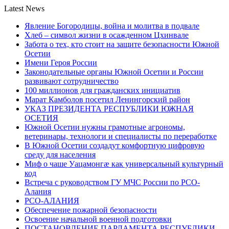
Latest News
Явление Богородицы, война и молитва в подвале
Хлеб – символ жизни в осажденном Цхинвале
Забота о тех, кто стоит на защите безопасности Южной
Осетии
Имени Героя России
Законодательные органы Южной Осетии и России
развивают сотрудничество
100 миллионов для гражданских инициатив
Марат Камболов посетил Ленингорский район
УКАЗ ПРЕЗИДЕНТА РЕСПУБЛИКИ ЮЖНАЯ
ОСЕТИЯ
Южной Осетии нужны грамотные агрономы,
ветеринары, технологи и специалисты по переработке
В Южной Осетии создадут комфортную цифровую
среду для населения
Миф о чаше Уацамонгæ как универсальный культурный
код
Встреча с руководством ГУ МЧС России по РСО-
Алания
РСО-АЛАНИЯ
Обеспечение пожарной безопасности
Освоение начальной военной подготовки
ПОСТАНОВЛЕНИЕ ПАРЛАМЕНТА РЕСПУБЛИКИ