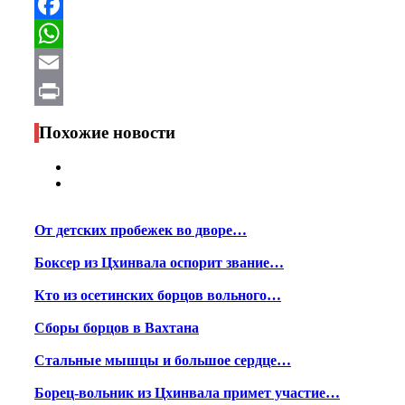
Telegram
Facebook
WhatsApp
Email
Print
Похожие новости
От детских пробежек во дворе…
Боксер из Цхинвала оспорит звание…
Кто из осетинских борцов вольного…
Сборы борцов в Вахтана
Стальные мышцы и большое сердце…
Борец-вольник из Цхинвала примет участие…