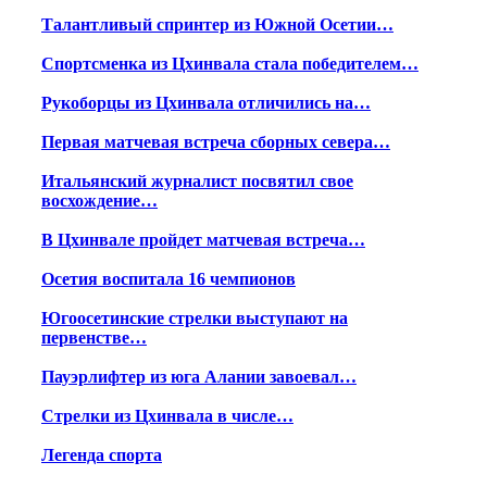
Талантливый спринтер из Южной Осетии…
Спортсменка из Цхинвала стала победителем…
Рукоборцы из Цхинвала отличились на…
Первая матчевая встреча сборных севера…
Итальянский журналист посвятил свое
восхождение…
В Цхинвале пройдет матчевая встреча…
Осетия воспитала 16 чемпионов
Югоосетинские стрелки выступают на
первенстве…
Пауэрлифтер из юга Алании завоевал…
Стрелки из Цхинвала в числе…
Легенда спорта