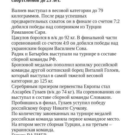
спортсменов до 23 лет.
Валиев выступал в весовой категории до 79
килограммов. После ряда успешных
предварительных схваток он в финале со счетом 7:2
добился победы над соперником из Турции
Рамазаном Сари.
Цакулов боролся в в/к до 92 кг. В финальной части
соревнований со счетом 4:0 он добился победы над
украинским борцом Василием Сова.
Радик и Батырбек выступали на турнире в составе
сборной команды РФ.
Бронзовой медалью пополнил копилку российской
команды другой осетинский борец Виталий Голоев,
который выступал в самой тяжелой весовой
категории до 125 кг.
Серебряным призером первенства Европы стал
Ахсарбек Гулаев (в/к до 74 кг). На соревнованиях он
выступал в составе сборной команды Словакии.
Пробившись в финал, Гулаев уступил победу
российскому борцу Никите Сучкову.
По количеству завоеванных на турнире медалей
российская команда заняла первое командное место.
На втором месте сборная Турции, а на третьем –
украинская команда.