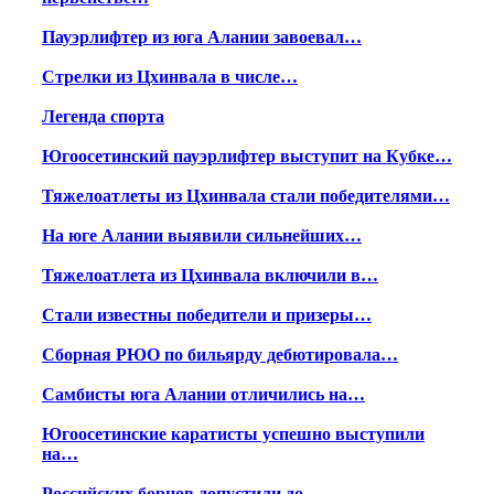
Пауэрлифтер из юга Алании завоевал…
Стрелки из Цхинвала в числе…
Легенда спорта
Югоосетинский пауэрлифтер выступит на Кубке…
Тяжелоатлеты из Цхинвала стали победителями…
На юге Алании выявили сильнейших…
Тяжелоатлета из Цхинвала включили в…
Стали известны победители и призеры…
Сборная РЮО по бильярду дебютировала…
Самбисты юга Алании отличились на…
Югоосетинские каратисты успешно выступили
на…
Российских борцов допустили до