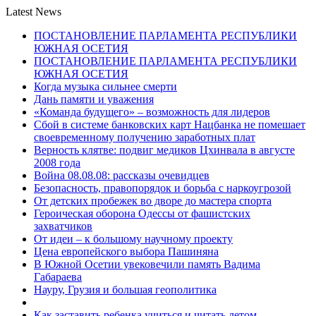
Latest News
ПОСТАНОВЛЕНИЕ ПАРЛАМЕНТА РЕСПУБЛИКИ
ЮЖНАЯ ОСЕТИЯ
ПОСТАНОВЛЕНИЕ ПАРЛАМЕНТА РЕСПУБЛИКИ
ЮЖНАЯ ОСЕТИЯ
Когда музыка сильнее смерти
Дань памяти и уважения
«Команда будущего» – возможность для лидеров
Сбой в системе банковских карт Нацбанка не помешает
своевременному получению заработных плат
Верность клятве: подвиг медиков Цхинвала в августе
2008 года
Война 08.08.08: рассказы очевидцев
Безопасность, правопорядок и борьба с наркоугрозой
От детских пробежек во дворе до мастера спорта
Героическая оборона Одессы от фашистских
захватчиков
От идеи – к большому научному проекту
Цена европейского выбора Пашиняна
В Южной Осетии увековечили память Вадима
Габараева
Науру, Грузия и большая геополитика
Как заставить ребенка учиться и читать летом