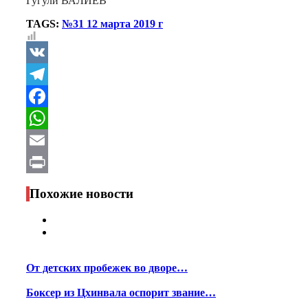
Гугули ВАЛИЕВ
TAGS:
№31 12 марта 2019 г
VK
Telegram
Facebook
WhatsApp
Email
Print
Похожие новости
От детских пробежек во дворе…
Боксер из Цхинвала оспорит звание…