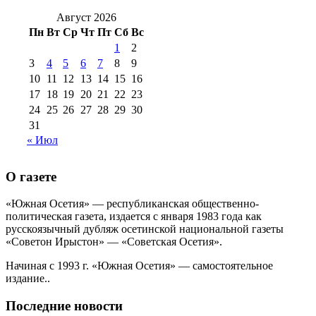
№99 4 августа
2017 г
(9)
№99 4 августа 2015 г
(6)
2016 г
(12)
№99 16
Август 2026
№99 8 июля 2014 г
(9)
Пн
Вт
Ср
Чт
Пт
Сб
Вс
№99+100 10
августа 2012 г
(11)
1
2
августа 2013 г
(12)
3
4
5
6
7
8
9
10
11
12
13
14
15
16
17
18
19
20
21
22
23
24
25
26
27
28
29
30
31
« Июл
О газете
«Южная Осетия» — республиканская общественно-
политическая газета, издается с января 1983 года как
русскоязычный дубляж осетинской национальной газеты
«Советон Ирыстон» — «Советская Осетия».
Начиная с 1993 г. «Южная Осетия» — самостоятельное
издание..
Последние новости