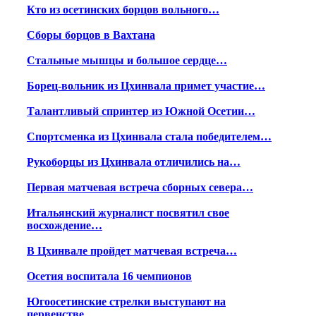
Кто из осетинских борцов вольного…
Сборы борцов в Вахтана
Стальные мышцы и большое сердце…
Борец-вольник из Цхинвала примет участие…
Талантливый спринтер из Южной Осетии…
Спортсменка из Цхинвала стала победителем…
Рукоборцы из Цхинвала отличились на…
Первая матчевая встреча сборных севера…
Итальянский журналист посвятил свое
восхождение…
В Цхинвале пройдет матчевая встреча…
Осетия воспитала 16 чемпионов
Югоосетинские стрелки выступают на
первенстве…