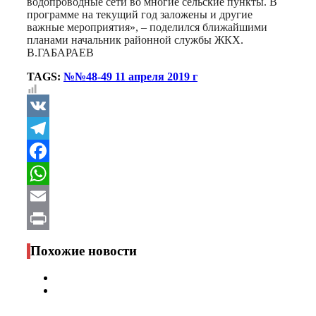
водопроводные сети во многие сельские пункты. В
программе на текущий год заложены и другие
важные мероприятия», – поделился ближайшими
планами начальник районной службы ЖКХ.
В.ГАБАРАЕВ
TAGS:
№№48-49 11 апреля 2019 г
VK
Telegram
Facebook
WhatsApp
Email
Print
Похожие новости