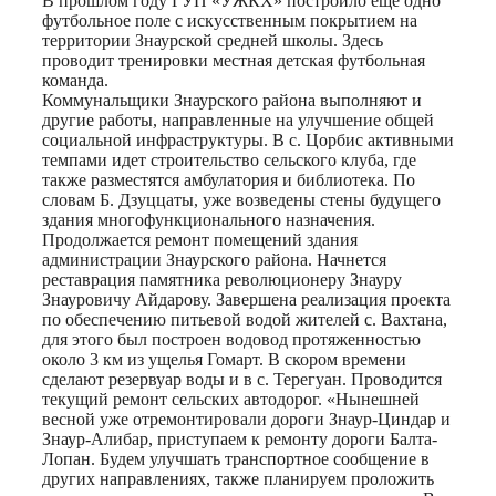
В прошлом году ГУП «УЖКХ» построило еще одно
футбольное поле с искусственным покрытием на
территории Знаурской средней школы. Здесь
проводит тренировки местная детская футбольная
команда.
Коммунальщики Знаурского района выполняют и
другие работы, направленные на улучшение общей
социальной инфраструктуры. В с. Цорбис активными
темпами идет строительство сельского клуба, где
также разместятся амбулатория и библиотека. По
словам Б. Дзуццаты, уже возведены стены будущего
здания многофункционального назначения.
Продолжается ремонт помещений здания
администрации Знаурского района. Начнется
реставрация памятника революционеру Знауру
Знауровичу Айдарову. Завершена реализация проекта
по обеспечению питьевой водой жителей с. Вахтана,
для этого был построен водовод протяженностью
около 3 км из ущелья Гомарт. В скором времени
сделают резервуар воды и в с. Терегуан. Проводится
текущий ремонт сельских автодорог. «Нынешней
весной уже отремонтировали дороги Знаур-Циндар и
Знаур-Алибар, приступаем к ремонту дороги Балта-
Лопан. Будем улучшать транспортное сообщение в
других направлениях, также планируем проложить