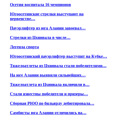
Осетия воспитала 16 чемпионов
Югоосетинские стрелки выступают на
первенстве…
Пауэрлифтер из юга Алании завоевал…
Стрелки из Цхинвала в числе…
Легенда спорта
Югоосетинский пауэрлифтер выступит на Кубке…
Тяжелоатлеты из Цхинвала стали победителями…
На юге Алании выявили сильнейших…
Тяжелоатлета из Цхинвала включили в…
Стали известны победители и призеры…
Сборная РЮО по бильярду дебютировала…
Самбисты юга Алании отличились на…