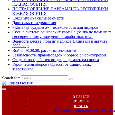
ЮЖНАЯ ОСЕТИЯ
ПОСТАНОВЛЕНИЕ ПАРЛАМЕНТА РЕСПУБЛИКИ
ЮЖНАЯ ОСЕТИЯ
Когда музыка сильнее смерти
Дань памяти и уважения
«Команда будущего» – возможность для лидеров
Сбой в системе банковских карт Нацбанка не помешает
своевременному получению заработных плат
Верность клятве: подвиг медиков Цхинвала в августе
2008 года
Война 08.08.08: рассказы очевидцев
Безопасность, правопорядок и борьба с наркоугрозой
От детских пробежек во дворе до мастера спорта
Героическая оборона Одессы от фашистских
захватчиков
Search for:
О ГАЗЕТЕ
НОВОСТИ
ВЛАСТЬ
Президент
Правительство
Парлам