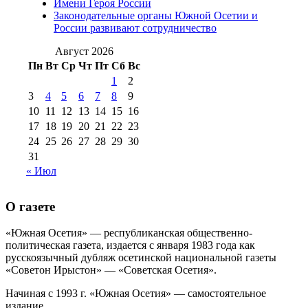
Имени Героя России
августа 2012 г
(14)
Законодательные органы Южной Осетии и
№98+99 11 июля
России развивают сотрудничество
№99 4 августа
2017 г
(9)
№99 4 августа 2015 г
(6)
2016 г
(12)
№99 16
Август 2026
№99 8 июля 2014 г
(9)
Пн
Вт
Ср
Чт
Пт
Сб
Вс
№99+100 10
августа 2012 г
(11)
1
2
августа 2013 г
(12)
3
4
5
6
7
8
9
10
11
12
13
14
15
16
17
18
19
20
21
22
23
24
25
26
27
28
29
30
31
« Июл
О газете
«Южная Осетия» — республиканская общественно-
политическая газета, издается с января 1983 года как
русскоязычный дубляж осетинской национальной газеты
«Советон Ирыстон» — «Советская Осетия».
Начиная с 1993 г. «Южная Осетия» — самостоятельное
издание..