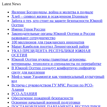
Latest News
Явление Богородицы, война и молитва в подвале
Хлеб – символ жизни в осажденном Цхинвале
Забота о тех, кто стоит на защите безопасности Южной
Осетии
Имени Героя России
Законодательные органы Южной Осетии и России
развивают сотрудничество
100 миллионов для гражданских инициатив
Марат Камболов посетил Ленингорский район
УКАЗ ПРЕЗИДЕНТА РЕСПУБЛИКИ ЮЖНАЯ
ОСЕТИЯ
Южной Осетии нужны грамотные агрономы,
ветеринары, технологи и специалисты по переработке
В Южной Осетии создадут комфортную цифровую
среду для населения
Миф о чаше Уацамонгæ как универсальный культурный
код
Встреча с руководством ГУ МЧС России по РСО-
Алания
РСО-АЛАНИЯ
Обеспечение пожарной безопасности
Освоение начальной военной подготовки
ПОСТАНОВЛЕНИЕ ПАРЛАМЕНТА РЕСПУБЛИКИ