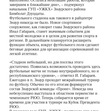
выполнено. Остались небольшие работы, которые
завершим в ближайшие дни», – подчеркнул
начальник ГУП «УЖКХ» Знаурского района
Бимболат Дзуццаты.
Футбольного стадиона как такового в райцентре
Знаур никогда не было. Новое спортивное
сооружение, как говорит глава Знаурского района
Инал Габараев, станет значимым событием для
местной молодежи и в целом для развития спорта в
регионе. В дальнейшем планируется расширить
функции объекта, вокруг футбольного поля сделают
беговые дорожки для организации соревнований по
легкой атлетике.
«Стадион небольшой, но для поселка этого
достаточно. Появилась возможность проводить здесь
футбольные матчи не только внутрирайонного, но и
республиканского уровня», – отметил И. Габараев.
Ежегодно в п. Знаур проходит межрайонный турнир
по футболу. Обычно по его итогам формируется
состав Знаурской команды «Проне». Некогда она
небезуспешно выступала в областном первенстве и
чемпионате РЮО. Теперь собирается время от
времени для участия в турнире на Кубок Президента
РЮО.