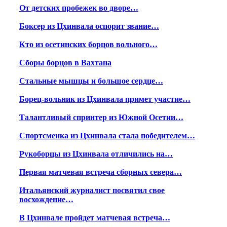
От детских пробежек во дворе…
Боксер из Цхинвала оспорит звание…
Кто из осетинских борцов вольного…
Сборы борцов в Вахтана
Стальные мышцы и большое сердце…
Борец-вольник из Цхинвала примет участие…
Талантливый спринтер из Южной Осетии…
Спортсменка из Цхинвала стала победителем…
Рукоборцы из Цхинвала отличились на…
Первая матчевая встреча сборных севера…
Итальянский журналист посвятил свое
восхождение…
В Цхинвале пройдет матчевая встреча…