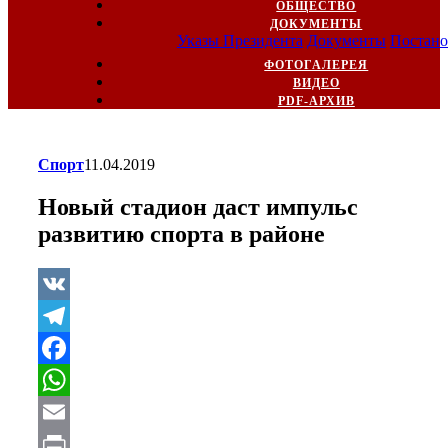
ОБЩЕСТВО
ДОКУМЕНТЫ
Указы Президента
Документы
Постано
ФОТОГАЛЕРЕЯ
ВИДЕО
PDF-АРХИВ
Спорт
11.04.2019
Новый стадион даст импульс
развитию спорта в районе
VK
Telegram
Facebook
WhatsApp
Email