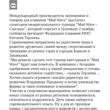
Email
Print
Международный производитель экипировки и
товаров для плавания “Mad Wave” выступил
спонсором межрегионального турнира “Mad Wave –
Caucasus”, который стартует в Цхинвале 2 ноября,
сообщила президент Федерации плавания РЮО
Евгения Терлеева.
Соревнования направлены на укрепление мира и
развитие дружеских связей между спортсменами и
тренерами из разных стран и городов Кавказа и
Закавказья.
“Мы решили сделать этот турнир ежегодным и “Mad
Wave” будет нам помогать. В компании с большим
одобрением отнеслись к нашей инициативе и готовы
оказывать активное содействие, – сказала Терлеева. –
Хотим сказать огромное спасибо директору по
развитию Владимиру Предкину и всему руководству
фирмы за такое понимание и внимание”.
Участие в спортивном мероприятии позволит сотням
юных пловцов из разных регионов познакомиться,
сблизиться и подружиться. Дети также наберутся
соревновательного опыта. Ну а для их тренеров
наряду с расширением круга знакомств с коллегами,