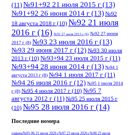
№91+92 21 июля 2015 г
(13)
(11)
№91+92 26 июня 2014 г
(13)
№92
№92 21 июля
18 августа 2018 г
(10)
2016 г
(16)
№92 27 июня
№92 27 июля 2013 г
(6)
№93 23 июля 2016 г
(13)
2017 г
(8)
№93 29 июня 2017 г
(12)
№93 30 июля
№93+94 23 июля 2015 г
(11)
2013 г
(10)
№93+94 28 июня 2014 г
(13)
№94 1
№94 1 июля 2017 г
(11)
августа 2013 г
(8)
№94 26 июля 2016 г
(12)
№95 1 июля 2014
№95 7
№95 4 июля 2017 г
(10)
г
(8)
августа 2012 г
(11)
№95 25 июля 2015 г
№95 28 июля 2016 г
(14)
(10)
№95+96 3 августа 2013 г
(11)
№96 6
Последние номера
№96 9 августа 2012
июля 2017 г
(11)
г
(13)
№96+97 3
№96 28 июля 2015 г
(9)
главное
№95-96 21 июля 2026 г
№97 23 июля 2026 г
№98 25 июля