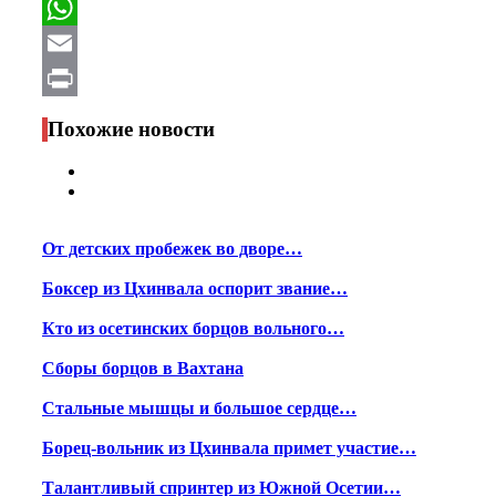
Facebook
WhatsApp
Email
Print
Похожие новости
От детских пробежек во дворе…
Боксер из Цхинвала оспорит звание…
Кто из осетинских борцов вольного…
Сборы борцов в Вахтана
Стальные мышцы и большое сердце…
Борец-вольник из Цхинвала примет участие…
Талантливый спринтер из Южной Осетии…