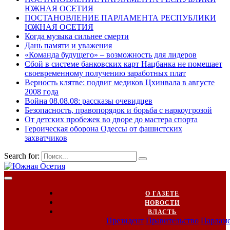
ЮЖНАЯ ОСЕТИЯ
ПОСТАНОВЛЕНИЕ ПАРЛАМЕНТА РЕСПУБЛИКИ
ЮЖНАЯ ОСЕТИЯ
Когда музыка сильнее смерти
Дань памяти и уважения
«Команда будущего» – возможность для лидеров
Сбой в системе банковских карт Нацбанка не помешает
своевременному получению заработных плат
Верность клятве: подвиг медиков Цхинвала в августе
2008 года
Война 08.08.08: рассказы очевидцев
Безопасность, правопорядок и борьба с наркоугрозой
От детских пробежек во дворе до мастера спорта
Героическая оборона Одессы от фашистских
захватчиков
Search for:
О ГАЗЕТЕ
НОВОСТИ
ВЛАСТЬ
Президент
Правительство
Парлам