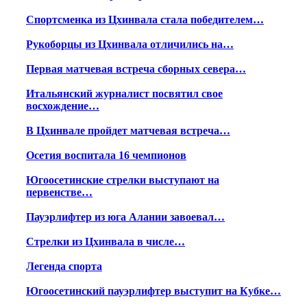
Спортсменка из Цхинвала стала победителем…
Рукоборцы из Цхинвала отличились на…
Первая матчевая встреча сборных севера…
Итальянский журналист посвятил свое
восхождение…
В Цхинвале пройдет матчевая встреча…
Осетия воспитала 16 чемпионов
Югоосетинские стрелки выступают на
первенстве…
Пауэрлифтер из юга Алании завоевал…
Стрелки из Цхинвала в числе…
Легенда спорта
Югоосетинский пауэрлифтер выступит на Кубке…