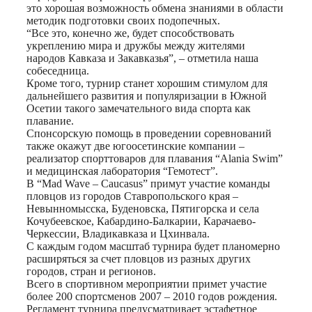
это хорошая возможность обмена знаниями в области
методик подготовки своих подопечных.
“Все это, конечно же, будет способствовать
укреплению мира и дружбы между жителями
народов Кавказа и Закавказья”, – отметила наша
собеседница.
Кроме того, турнир станет хорошим стимулом для
дальнейшего развития и популяризации в Южной
Осетии такого замечательного вида спорта как
плавание.
Спонсорскую помощь в проведении соревнований
также окажут две югоосетинские компании –
реализатор спорттоваров для плавания “Alania Swim”
и медицинская лаборатория “Гемотест”.
В “Mad Wave – Caucasus” примут участие команды
пловцов из городов Ставропольского края –
Невынномысска, Буденовска, Пятигорска и села
Кочубеевское, Кабардино-Балкарии, Карачаево-
Черкессии, Владикавказа и Цхинвала.
С каждым годом масштаб турнира будет планомерно
расширяться за счет пловцов из разных других
городов, стран и регионов.
Всего в спортивном мероприятии примет участие
более 200 спортсменов 2007 – 2010 годов рождения.
Регламент турнира предусматривает эстафетное