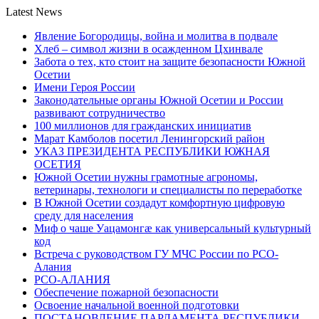
Latest News
Явление Богородицы, война и молитва в подвале
Хлеб – символ жизни в осажденном Цхинвале
Забота о тех, кто стоит на защите безопасности Южной
Осетии
Имени Героя России
Законодательные органы Южной Осетии и России
развивают сотрудничество
100 миллионов для гражданских инициатив
Марат Камболов посетил Ленингорский район
УКАЗ ПРЕЗИДЕНТА РЕСПУБЛИКИ ЮЖНАЯ
ОСЕТИЯ
Южной Осетии нужны грамотные агрономы,
ветеринары, технологи и специалисты по переработке
В Южной Осетии создадут комфортную цифровую
среду для населения
Миф о чаше Уацамонгæ как универсальный культурный
код
Встреча с руководством ГУ МЧС России по РСО-
Алания
РСО-АЛАНИЯ
Обеспечение пожарной безопасности
Освоение начальной военной подготовки
ПОСТАНОВЛЕНИЕ ПАРЛАМЕНТА РЕСПУБЛИКИ