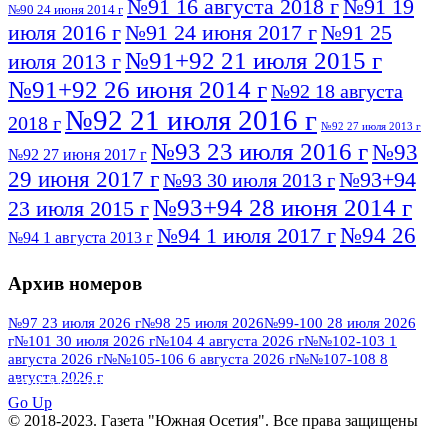
№91 16 августа 2018 г
№91 19
№90 24 июня 2014 г
июля 2016 г
№91 24 июня 2017 г
№91 25
№91+92 21 июля 2015 г
июля 2013 г
№91+92 26 июня 2014 г
№92 18 августа
№92 21 июля 2016 г
2018 г
№92 27 июля 2013 г
№93 23 июля 2016 г
№93
№92 27 июня 2017 г
29 июня 2017 г
№93+94
№93 30 июля 2013 г
№93+94 28 июня 2014 г
23 июля 2015 г
№94 26
№94 1 июля 2017 г
№94 1 августа 2013 г
июля 2016 г
№95 4 июля 2017 г
№95 1 июля 2014 г
Архив номеров
№95 7 августа 2012 г
№95 25 июля 2015 г
№95 28 июля 2016 г
№95+96 3 августа
№97 23 июля 2026 г
№98 25 июля 2026
№99-100 28 июля 2026
г
№101 30 июля 2026 г
№104 4 августа 2026 г
№№102-103 1
№96 9 августа
2013 г
№96 6 июля 2017 г
августа 2026 г
№№105-106 6 августа 2026 г
№№107-108 8
2012 г
№96+97 3 июля 2014 г
августа 2026 г
№96 28 июля 2015 г
ПОСМОТРЕТЬ ВСЕ
№96+97 30 июля 2016 г
№97
Go Up
№97 6 августа 2013 г
© 2018-2023. Газета "Южная Осетия". Все права защищены
№97 11 августа 2012 г
8 июля 2017 г