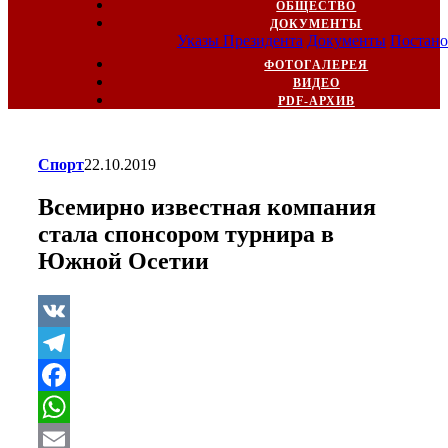
ОБЩЕСТВО
ДОКУМЕНТЫ
Указы Президента
Документы
Постано
ФОТОГАЛЕРЕЯ
ВИДЕО
PDF-АРХИВ
Спорт
22.10.2019
Всемирно известная компания
стала спонсором турнира в
Южной Осетии
VK
Telegram
Facebook
WhatsApp