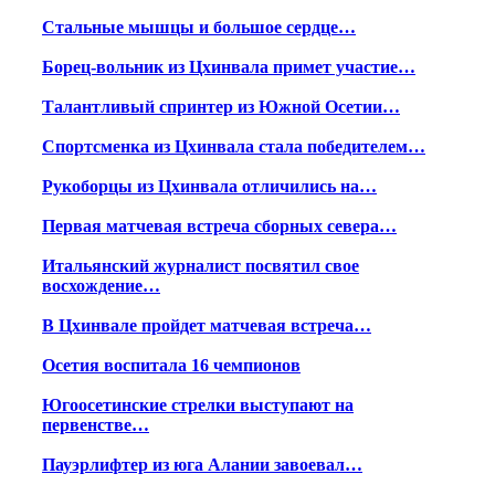
Стальные мышцы и большое сердце…
Борец-вольник из Цхинвала примет участие…
Талантливый спринтер из Южной Осетии…
Спортсменка из Цхинвала стала победителем…
Рукоборцы из Цхинвала отличились на…
Первая матчевая встреча сборных севера…
Итальянский журналист посвятил свое
восхождение…
В Цхинвале пройдет матчевая встреча…
Осетия воспитала 16 чемпионов
Югоосетинские стрелки выступают на
первенстве…
Пауэрлифтер из юга Алании завоевал…