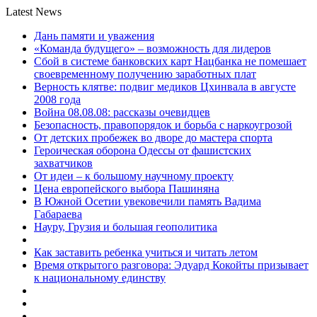
Latest News
Дань памяти и уважения
«Команда будущего» – возможность для лидеров
Сбой в системе банковских карт Нацбанка не помешает
своевременному получению заработных плат
Верность клятве: подвиг медиков Цхинвала в августе
2008 года
Война 08.08.08: рассказы очевидцев
Безопасность, правопорядок и борьба с наркоугрозой
От детских пробежек во дворе до мастера спорта
Героическая оборона Одессы от фашистских
захватчиков
От идеи – к большому научному проекту
Цена европейского выбора Пашиняна
В Южной Осетии увековечили память Вадима
Габараева
Науру, Грузия и большая геополитика
Как заставить ребенка учиться и читать летом
Время открытого разговора: Эдуард Кокойты призывает
к национальному единству