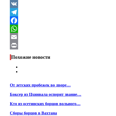
VK
Telegram
Facebook
WhatsApp
Email
Print
Похожие новости
От детских пробежек во дворе…
Боксер из Цхинвала оспорит звание…
Кто из осетинских борцов вольного…
Сборы борцов в Вахтана