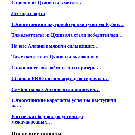
Стрелки из Цхинвала в числе…
Легенда спорта
Югоосетинский пауэрлифтер выступит на Кубке…
Тяжелоатлеты из Цхинвала стали победителями…
На юге Алании выявили сильнейших…
Тяжелоатлета из Цхинвала включили в…
Стали известны победители и призеры…
Сборная РЮО по бильярду дебютировала…
Самбисты юга Алании отличились на…
Югоосетинские каратисты успешно выступили
на…
Российских борцов допустили до
международных…
Последние новости