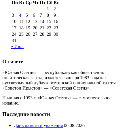
Пн
Вт
Ср
Чт
Пт
Сб
Вс
№99+100 10
августа 2012 г
(11)
1
2
августа 2013 г
(12)
3
4
5
6
7
8
9
10
11
12
13
14
15
16
17
18
19
20
21
22
23
24
25
26
27
28
29
30
31
« Июл
О газете
«Южная Осетия» — республиканская общественно-
политическая газета, издается с января 1983 года как
русскоязычный дубляж осетинской национальной газеты
«Советон Ирыстон» — «Советская Осетия».
Начиная с 1993 г. «Южная Осетия» — самостоятельное
издание..
Последние новости
Дань памяти и уважения
06.08.2026