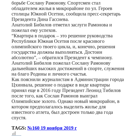
борьбе Сослану Рамонову. Спортсмен стал
обладателем жилья в микрорайоне по ул. Героев
столицы Южной Осетии, сообщила пресс-секретарь
Президента Дина Гассиева.
Анатолий Бибилов отметил заслуги Рамонова и
пожелал ему успехов.
“Квартира в подарок – это решение руководства
Республики Южная Осетия после красивого
олимпийского твоего цикла, и, конечно, решения
государства должны выполняться. Достоин
абсолютно”, – обратился Президент к чемпиону.
Анатолий Бибилов пожелал Сослану Рамонову
дальнейших высоких достижений в спорте, служения
на благо Родины и личного счастья.
Как пояснили журналистам в Администрации города
Цхинвала, решение о подарке в виде квартиры
принял еще в 2016 году Президент Леонид Тибилов
после того, как Сослан Рамонов выиграл
Олимпийское золото. Однако новый микрорайон, в
котором предполагалось выделить жилье для
известного атлета, был достроен только два года
спустя.
TAGS:
№160 19 ноября 2019 г