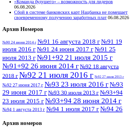
«Команда будущего» – возможность для лидеров
06.08.2026
Сбой в системе банковских карт Нацбанка не помешает
своевременному получению заработных плат
06.08.2026
Архив Номеров
№91 16 августа 2018 г
№91 19
№90 24 июня 2014 г
июля 2016 г
№91 24 июня 2017 г
№91 25
№91+92 21 июля 2015 г
июля 2013 г
№91+92 26 июня 2014 г
№92 18 августа
№92 21 июля 2016 г
2018 г
№92 27 июля 2013 г
№93 23 июля 2016 г
№93
№92 27 июня 2017 г
29 июня 2017 г
№93+94
№93 30 июля 2013 г
№93+94 28 июня 2014 г
23 июля 2015 г
№94 26
№94 1 июля 2017 г
№94 1 августа 2013 г
июля 2016 г
№95 4 июля 2017 г
№95 1 июля 2014 г
Архив номеров
№95 7 августа 2012 г
№95 25 июля 2015 г