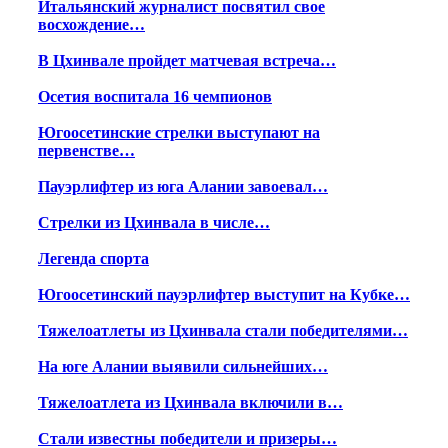
Итальянский журналист посвятил свое
восхождение…
В Цхинвале пройдет матчевая встреча…
Осетия воспитала 16 чемпионов
Югоосетинские стрелки выступают на
первенстве…
Пауэрлифтер из юга Алании завоевал…
Стрелки из Цхинвала в числе…
Легенда спорта
Югоосетинский пауэрлифтер выступит на Кубке…
Тяжелоатлеты из Цхинвала стали победителями…
На юге Алании выявили сильнейших…
Тяжелоатлета из Цхинвала включили в…
Стали известны победители и призеры…