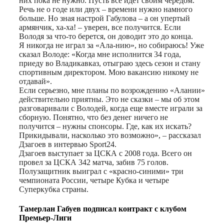
них пока не нужно. Пусть все идет своим чередом.
Речь не о годе или двух – времени нужно намного
больше. Но зная настрой Габулова – а он упертый
армянчик, ха-ха! – уверен, все получится. Если
Володя за что-то берется, он доводит это до конца.
Я никогда не играл за «Ала-нию», но собираюсь! Уже
сказал Володе: «Когда мне исполнится 34 года,
приеду во Владикавказ, отыграю здесь сезон и стану
спортивным директором. Мою вакансию никому не
отдавай».
Если серьезно, мне планы по возрождению «Алании»
действительно приятны. Это не сказки – мы об этом
разговаривали с Володей, когда еще вместе играли за
сборную. Понятно, что без денег ничего не
получится – нужны спонсоры. Где, как их искать?
Прикидывали, насколько это возможно», – рассказал
Дзагоев в интервью Sport24.
Дзагоев выступает за ЦСКА с 2008 года. Всего он
провел за ЦСКА 342 матча, забив 75 голов.
Полузащитник выиграл с «красно-синими» три
чемпионата России, четыре Кубка и четыре
Суперкубка страны.
Тамерлан Габуев подписал контракт с клубом
Премьер-Лиги