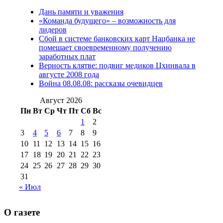
Дань памяти и уважения
2012 г
(15)
№97 30 июля 2015 г
«Команда будущего» – возможность для
(15)
лидеров
№98 1 августа 2015 г
(10)
№98 2
Сбой в системе банковских карт Нацбанка не
августа 2016 г
(10)
№98 5 июля 2014 г
(10)
помешает своевременному получению
№98 14
заработных плат
№98 8 августа 2013 г
(9)
Верность клятве: подвиг медиков Цхинвала в
августа 2012 г
(14)
августе 2008 года
№98+99 11 июля
Война 08.08.08: рассказы очевидцев
№99 4 августа
2017 г
(9)
№99 4 августа 2015 г
(6)
2016 г
(12)
№99 16
Август 2026
№99 8 июля 2014 г
(9)
Пн
Вт
Ср
Чт
Пт
Сб
Вс
№99+100 10
августа 2012 г
(11)
1
2
августа 2013 г
(12)
3
4
5
6
7
8
9
10
11
12
13
14
15
16
17
18
19
20
21
22
23
24
25
26
27
28
29
30
31
« Июл
О газете