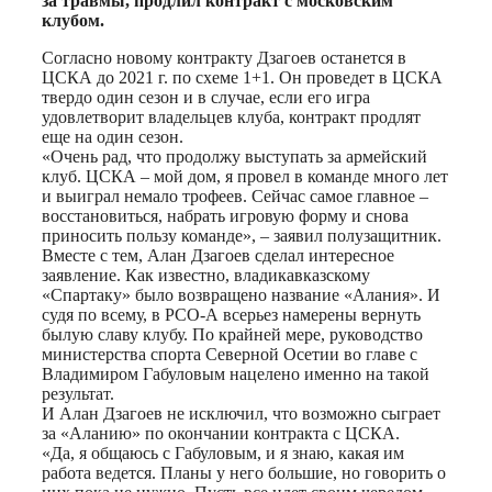
за травмы, продлил контракт с московским
клубом.
Согласно новому контракту Дзагоев останется в
ЦСКА до 2021 г. по схеме 1+1. Он проведет в ЦСКА
твердо один сезон и в случае, если его игра
удовлетворит владельцев клуба, контракт продлят
еще на один сезон.
«Очень рад, что продолжу выступать за армейский
клуб. ЦСКА – мой дом, я провел в команде много лет
и выиграл немало трофеев. Сейчас самое главное –
восстановиться, набрать игровую форму и снова
приносить пользу команде», – заявил полузащитник.
Вместе с тем, Алан Дзагоев сделал интересное
заявление. Как известно, владикавказскому
«Спартаку» было возвращено название «Алания». И
судя по всему, в РСО-А всерьез намерены вернуть
былую славу клубу. По крайней мере, руководство
министерства спорта Северной Осетии во главе с
Владимиром Габуловым нацелено именно на такой
результат.
И Алан Дзагоев не исключил, что возможно сыграет
за «Аланию» по окончании контракта с ЦСКА.
«Да, я общаюсь с Габуловым, и я знаю, какая им
работа ведется. Планы у него большие, но говорить о