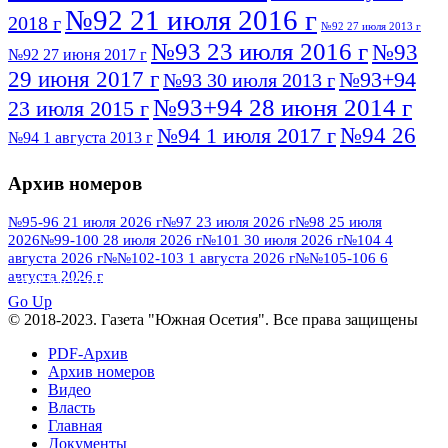
№92 21 июля 2016 г
2018 г
№92 27 июля 2013 г
№93 23 июля 2016 г
№93
№92 27 июня 2017 г
29 июня 2017 г
№93+94
№93 30 июля 2013 г
№93+94 28 июня 2014 г
23 июля 2015 г
№94 26
№94 1 июля 2017 г
№94 1 августа 2013 г
июля 2016 г
№95 4 июля 2017 г
№95 1 июля 2014 г
Архив номеров
№95 7 августа 2012 г
№95 25 июля 2015 г
№95 28 июля 2016 г
№95+96 3 августа
№95-96 21 июля 2026 г
№97 23 июля 2026 г
№98 25 июля
2026
№99-100 28 июля 2026 г
№101 30 июля 2026 г
№104 4
№96 9 августа
2013 г
№96 6 июля 2017 г
августа 2026 г
№№102-103 1 августа 2026 г
№№105-106 6
2012 г
№96+97 3 июля 2014 г
августа 2026 г
№96 28 июля 2015 г
ПОСМОТРЕТЬ ВСЕ
№96+97 30 июля 2016 г
№97
Go Up
№97 6 августа 2013 г
© 2018-2023. Газета "Южная Осетия". Все права защищены
№97 11 августа 2012 г
8 июля 2017 г
PDF-Архив
№97 30 июля 2015 г
№98 1 августа 2015 г
Архив номеров
Видео
№98 2 августа 2016 г
№98 5 июля 2014 г
№98 8
Власть
№98 14 августа 2012 г
августа 2013 г
Главная
Документы