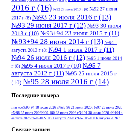
2016 г
(16)
№92 27 июня
№92 27 июля 2013 г
(6)
№93 23 июля 2016 г
(13)
2017 г
(8)
№93 29 июня 2017 г
(12)
№93 30 июля
№93+94 23 июля 2015 г
(11)
2013 г
(10)
№93+94 28 июня 2014 г
(13)
№94 1
№94 1 июля 2017 г
(11)
августа 2013 г
(8)
№94 26 июля 2016 г
(12)
№95 1 июля 2014
№95 7
№95 4 июля 2017 г
(10)
г
(8)
августа 2012 г
(11)
№95 25 июля 2015 г
№95 28 июля 2016 г
(14)
(10)
№95+96 3 августа 2013 г
(11)
№96 6
Последние номера
№96 9 августа 2012
июля 2017 г
(11)
г
(13)
№96+97 3
№96 28 июля 2015 г
(9)
главное
№93-94 18 июля 2026 г
№95-96 21 июля 2026 г
№97 23 июля 2026
г
№98 25 июля 2026
№99-100 28 июля 2026 г
№101 30 июля 2026 г
№104 4
№96+97 30 июля
июля 2014 г
(10)
августа 2026 г
№№102-103 1 августа 2026 г
№№105-106 6 августа 2026 г
2016 г
(13)
№97 8
№97 6 августа 2013 г
(6)
Свежие записи
№97 11 августа
июля 2017 г
(13)