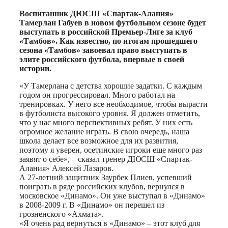
Воспитанник ДЮСШ «Спартак-Алания»
Тамерлан Габуев в новом футбольном сезоне будет
выступать в российской Премьер-Лиге за клуб
«Тамбов». Как известно, по итогам прошедшего
сезона «Тамбов» завоевал право выступать в
элите российского футбола, впервые в своей
истории.
«У Тамерлана с детства хорошие задатки. С каждым
годом он прогрессировал. Много работал на
тренировках. У него все необходимое, чтобы вырасти
в футболиста высокого уровня. Я должен отметить,
что у нас много перспективных ребят. У них есть
огромное желание играть. В свою очередь, наша
школа делает все возможное для их развития,
поэтому я уверен, осетинские игроки еще много раз
заявят о себе», – сказал тренер ДЮСШ «Спартак-
Алания» Алексей Лазаров.
А 27-летний защитник Заурбек Плиев, успевший
поиграть в ряде российских клубов, вернулся в
московское «Динамо». Он уже выступал в «Динамо»
в 2008-2009 г. В «Динамо» он перешел из
грозненского «Ахмата».
«Я очень рад вернуться в «Динамо» – этот клуб для