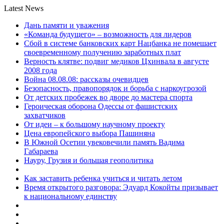
Latest News
Дань памяти и уважения
«Команда будущего» – возможность для лидеров
Сбой в системе банковских карт Нацбанка не помешает
своевременному получению заработных плат
Верность клятве: подвиг медиков Цхинвала в августе
2008 года
Война 08.08.08: рассказы очевидцев
Безопасность, правопорядок и борьба с наркоугрозой
От детских пробежек во дворе до мастера спорта
Героическая оборона Одессы от фашистских
захватчиков
От идеи – к большому научному проекту
Цена европейского выбора Пашиняна
В Южной Осетии увековечили память Вадима
Габараева
Науру, Грузия и большая геополитика
Как заставить ребенка учиться и читать летом
Время открытого разговора: Эдуард Кокойты призывает
к национальному единству