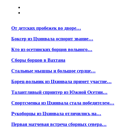
От детских пробежек во дворе…
Боксер из Цхинвала оспорит звание…
Кто из осетинских борцов вольного…
Сборы борцов в Вахтана
Стальные мышцы и большое сердце…
Борец-вольник из Цхинвала примет участие…
Талантливый спринтер из Южной Осетии…
Спортсменка из Цхинвала стала победителем…
Рукоборцы из Цхинвала отличились на…
Первая матчевая встреча сборных севера…