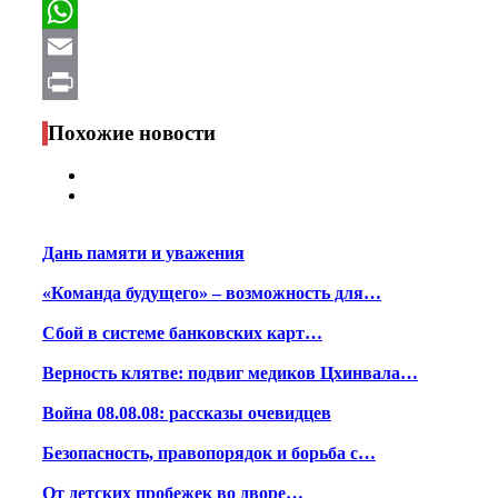
Facebook
WhatsApp
Email
Print
Похожие новости
Дань памяти и уважения
«Команда будущего» – возможность для…
Сбой в системе банковских карт…
Верность клятве: подвиг медиков Цхинвала…
Война 08.08.08: рассказы очевидцев
Безопасность, правопорядок и борьба с…
От детских пробежек во дворе…