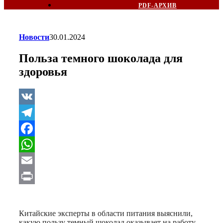
PDF-АРХИВ
Новости
30.01.2024
Польза темного шоколада для
здоровья
VK
Telegram
Facebook
WhatsApp
Email
Print
Китайские эксперты в области питания выяснили,
какую пользу темный шоколад оказывает на работу