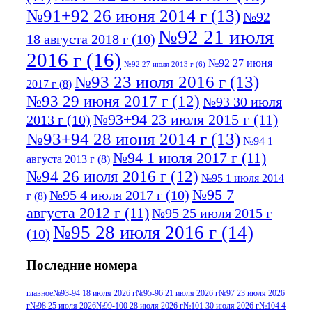
№91+92 26 июня 2014 г
(13)
№92
№92 21 июля
18 августа 2018 г
(10)
2016 г
(16)
№92 27 июня
№92 27 июля 2013 г
(6)
№93 23 июля 2016 г
(13)
2017 г
(8)
№93 29 июня 2017 г
(12)
№93 30 июля
№93+94 23 июля 2015 г
(11)
2013 г
(10)
№93+94 28 июня 2014 г
(13)
№94 1
№94 1 июля 2017 г
(11)
августа 2013 г
(8)
№94 26 июля 2016 г
(12)
№95 1 июля 2014
№95 7
№95 4 июля 2017 г
(10)
г
(8)
августа 2012 г
(11)
№95 25 июля 2015 г
№95 28 июля 2016 г
(14)
(10)
№95+96 3 августа 2013 г
(11)
№96 6
Последние номера
№96 9 августа 2012
июля 2017 г
(11)
г
(13)
№96+97 3
№96 28 июля 2015 г
(9)
главное
№93-94 18 июля 2026 г
№95-96 21 июля 2026 г
№97 23 июля 2026
г
№98 25 июля 2026
№99-100 28 июля 2026 г
№101 30 июля 2026 г
№104 4