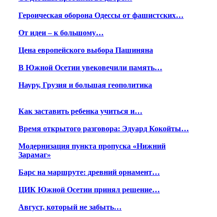
Героическая оборона Одессы от фашистских…
От идеи – к большому…
Цена европейского выбора Пашиняна
В Южной Осетии увековечили память…
Науру, Грузия и большая геополитика
Как заставить ребенка учиться и…
Время открытого разговора: Эдуард Кокойты…
Модернизация пункта пропуска «Нижний
Зарамаг»
Барс на маршруте: древний орнамент…
ЦИК Южной Осетии принял решение…
Август, который не забыть…