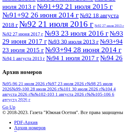
№91+92 21 июля 2015 г
июля 2013 г
№91+92 26 июня 2014 г
№92 18 августа
№92 21 июля 2016 г
2018 г
№92 27 июля 2013 г
№93 23 июля 2016 г
№93
№92 27 июня 2017 г
29 июня 2017 г
№93+94
№93 30 июля 2013 г
№93+94 28 июня 2014 г
23 июля 2015 г
№94 26
№94 1 июля 2017 г
№94 1 августа 2013 г
июля 2016 г
№95 4 июля 2017 г
№95 1 июля 2014 г
Архив номеров
№95 7 августа 2012 г
№95 25 июля 2015 г
№95 28 июля 2016 г
№95+96 3 августа
№95-96 21 июля 2026 г
№97 23 июля 2026 г
№98 25 июля
2026
№99-100 28 июля 2026 г
№101 30 июля 2026 г
№104 4
№96 9 августа
2013 г
№96 6 июля 2017 г
августа 2026 г
№№102-103 1 августа 2026 г
№№105-106 6
2012 г
№96+97 3 июля 2014 г
августа 2026 г
№96 28 июля 2015 г
ПОСМОТРЕТЬ ВСЕ
№96+97 30 июля 2016 г
№97
Go Up
№97 6 августа 2013 г
© 2018-2023. Газета "Южная Осетия". Все права защищены
№97 11 августа 2012 г
8 июля 2017 г
PDF-Архив
№97 30 июля 2015 г
№98 1 августа 2015 г
Архив номеров