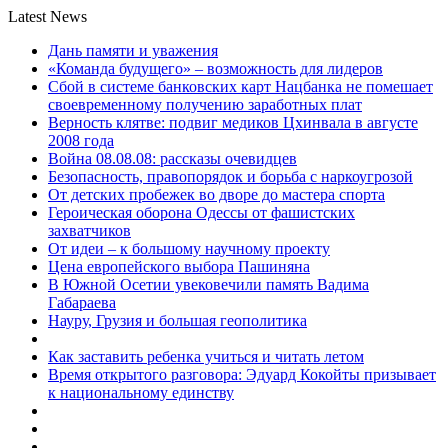
Latest News
Дань памяти и уважения
«Команда будущего» – возможность для лидеров
Сбой в системе банковских карт Нацбанка не помешает
своевременному получению заработных плат
Верность клятве: подвиг медиков Цхинвала в августе
2008 года
Война 08.08.08: рассказы очевидцев
Безопасность, правопорядок и борьба с наркоугрозой
От детских пробежек во дворе до мастера спорта
Героическая оборона Одессы от фашистских
захватчиков
От идеи – к большому научному проекту
Цена европейского выбора Пашиняна
В Южной Осетии увековечили память Вадима
Габараева
Науру, Грузия и большая геополитика
Как заставить ребенка учиться и читать летом
Время открытого разговора: Эдуард Кокойты призывает
к национальному единству