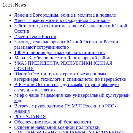
Latest News
Явление Богородицы, война и молитва в подвале
Хлеб – символ жизни в осажденном Цхинвале
Забота о тех, кто стоит на защите безопасности Южной
Осетии
Имени Героя России
Законодательные органы Южной Осетии и России
развивают сотрудничество
100 миллионов для гражданских инициатив
Марат Камболов посетил Ленингорский район
УКАЗ ПРЕЗИДЕНТА РЕСПУБЛИКИ ЮЖНАЯ
ОСЕТИЯ
Южной Осетии нужны грамотные агрономы,
ветеринары, технологи и специалисты по переработке
В Южной Осетии создадут комфортную цифровую
среду для населения
Миф о чаше Уацамонгæ как универсальный культурный
код
Встреча с руководством ГУ МЧС России по РСО-
Алания
РСО-АЛАНИЯ
Обеспечение пожарной безопасности
Освоение начальной военной подготовки
ПОСТАНОВЛЕНИЕ ПАРЛАМЕНТА РЕСПУБЛИКИ