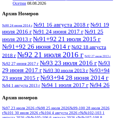
Осетии
08.08.2026
Архив Номеров
№91 16 августа 2018 г
№91 19
№90 24 июня 2014 г
июля 2016 г
№91 24 июня 2017 г
№91 25
№91+92 21 июля 2015 г
июля 2013 г
№91+92 26 июня 2014 г
№92 18 августа
№92 21 июля 2016 г
2018 г
№92 27 июля 2013 г
№93 23 июля 2016 г
№93
№92 27 июня 2017 г
29 июня 2017 г
№93+94
№93 30 июля 2013 г
№93+94 28 июня 2014 г
23 июля 2015 г
№94 26
№94 1 июля 2017 г
№94 1 августа 2013 г
июля 2016 г
№95 4 июля 2017 г
№95 1 июля 2014 г
Архив номеров
№95 7 августа 2012 г
№95 25 июля 2015 г
№95 28 июля 2016 г
№95+96 3 августа
№97 23 июля 2026 г
№98 25 июля 2026
№99-100 28 июля 2026
г
№101 30 июля 2026 г
№104 4 августа 2026 г
№№102-103 1
№96 9 августа
2013 г
№96 6 июля 2017 г
августа 2026 г
№№105-106 6 августа 2026 г
№№107-108 8