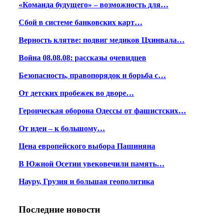
«Команда будущего» – возможность для…
Сбой в системе банковских карт…
Верность клятве: подвиг медиков Цхинвала…
Война 08.08.08: рассказы очевидцев
Безопасность, правопорядок и борьба с…
От детских пробежек во дворе…
Героическая оборона Одессы от фашистских…
От идеи – к большому…
Цена европейского выбора Пашиняна
В Южной Осетии увековечили память…
Науру, Грузия и большая геополитика
Последние новости