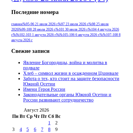
№95+96 3 августа 2013 г
(11)
№96 6
Последние номера
№96 9 августа 2012
июля 2017 г
(11)
г
(13)
№96+97 3
№96 28 июля 2015 г
(9)
главное
№95-96 21 июля 2026 г
№97 23 июля 2026 г
№98 25 июля
2026
№99-100 28 июля 2026 г
№101 30 июля 2026 г
№104 4 августа 2026
№96+97 30 июля
июля 2014 г
(10)
г
№№102-103 1 августа 2026 г
№№105-106 6 августа 2026 г
№№107-108 8
2016 г
(13)
№97 8
августа 2026 г
№97 6 августа 2013 г
(6)
№97 11 августа
июля 2017 г
(13)
Свежие записи
2012 г
(15)
№97 30 июля 2015 г
Явление Богородицы, война и молитва в
(15)
подвале
№98 1 августа 2015 г
(10)
№98 2
Хлеб – символ жизни в осажденном Цхинвале
августа 2016 г
(10)
№98 5 июля 2014 г
(10)
Забота о тех, кто стоит на защите безопасности
№98 14
Южной Осетии
№98 8 августа 2013 г
(9)
Имени Героя России
августа 2012 г
(14)
Законодательные органы Южной Осетии и
№98+99 11 июля
России развивают сотрудничество
№99 4 августа
2017 г
(9)
№99 4 августа 2015 г
(6)
2016 г
(12)
№99 16
Август 2026
№99 8 июля 2014 г
(9)
Пн
Вт
Ср
Чт
Пт
Сб
Вс
№99+100 10
августа 2012 г
(11)
1
2
августа 2013 г
(12)
3
4
5
6
7
8
9