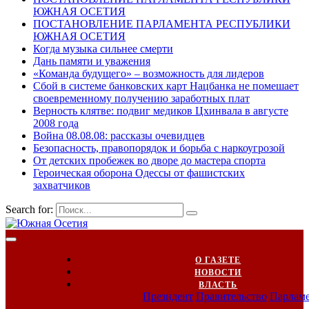
ЮЖНАЯ ОСЕТИЯ
ПОСТАНОВЛЕНИЕ ПАРЛАМЕНТА РЕСПУБЛИКИ
ЮЖНАЯ ОСЕТИЯ
Когда музыка сильнее смерти
Дань памяти и уважения
«Команда будущего» – возможность для лидеров
Сбой в системе банковских карт Нацбанка не помешает
своевременному получению заработных плат
Верность клятве: подвиг медиков Цхинвала в августе
2008 года
Война 08.08.08: рассказы очевидцев
Безопасность, правопорядок и борьба с наркоугрозой
От детских пробежек во дворе до мастера спорта
Героическая оборона Одессы от фашистских
захватчиков
Search for:
О ГАЗЕТЕ
НОВОСТИ
ВЛАСТЬ
Президент
Правительство
Парлам