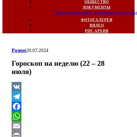
ОБЩЕСТВО
ДОКУМЕНТЫ
Указы Президента
Документы
Постано
ФОТОГАЛЕРЕЯ
ВИДЕО
PDF-АРХИВ
Разное
20.07.2024
Гороскоп на неделю (22 – 28
июля)
VK
Telegram
Facebook
WhatsApp
Email