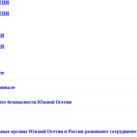
ТИЯ
ТИЯ
ИЯ
ИЯ
ле
хинвале
ащите безопасности Южной Осетии
ьные органы Южной Осетии и России развивают сотрудничес