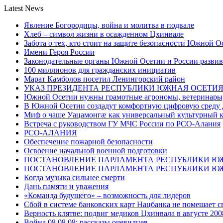
Latest News
Явление Богородицы, война и молитва в подвале
Хлеб – символ жизни в осажденном Цхинвале
Забота о тех, кто стоит на защите безопасности Южной О
Имени Героя России
Законодательные органы Южной Осетии и России развив
100 миллионов для гражданских инициатив
Марат Камболов посетил Ленингорский район
УКАЗ ПРЕЗИДЕНТА РЕСПУБЛИКИ ЮЖНАЯ ОСЕТИ
Южной Осетии нужны грамотные агрономы, ветеринары, 
В Южной Осетии создадут комфортную цифровую среду 
Миф о чаше Уацамонгæ как универсальный культурный 
Встреча с руководством ГУ МЧС России по РСО-Алания
РСО-АЛАНИЯ
Обеспечение пожарной безопасности
Освоение начальной военной подготовки
ПОСТАНОВЛЕНИЕ ПАРЛАМЕНТА РЕСПУБЛИКИ Ю
ПОСТАНОВЛЕНИЕ ПАРЛАМЕНТА РЕСПУБЛИКИ Ю
Когда музыка сильнее смерти
Дань памяти и уважения
«Команда будущего» – возможность для лидеров
Сбой в системе банковских карт Нацбанка не помешает 
Верность клятве: подвиг медиков Цхинвала в августе 200
Война 08.08.08: рассказы очевидцев