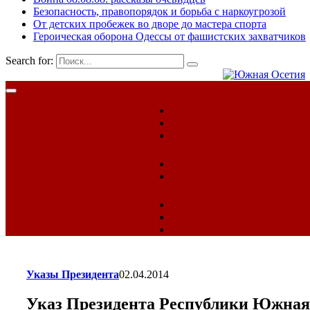
Безопасность, правопорядок и борьба с наркоугрозой
От детских пробежек во дворе до мастера спорта
Героическая оборона Одессы от фашистских захватчиков
Search for:
Указы Президента
02.04.2014
Указ Президента Республики Южная