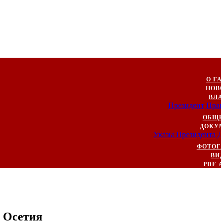
О Г
НОВ
ВЛ
Президент
Пра
ОБЩ
ДОКУ
Указы Президента
ФОТОГ
ВИ
PDF-
 Осетия