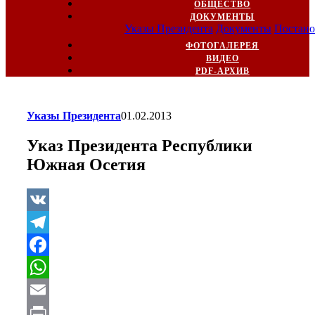
ОБЩЕСТВО
ДОКУМЕНТЫ
Указы Президента
Документы
Постано
ФОТОГАЛЕРЕЯ
ВИДЕО
PDF-АРХИВ
Указы Президента
01.02.2013
Указ Президента Республики
Южная Осетия
VK
Telegram
Facebook
WhatsApp
Email