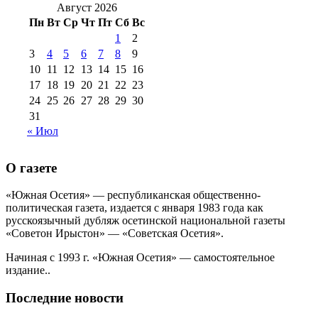
2016 г
(12)
№99 16
Август 2026
№99 8 июля 2014 г
(9)
Пн
Вт
Ср
Чт
Пт
Сб
Вс
№99+100 10
августа 2012 г
(11)
1
2
августа 2013 г
(12)
3
4
5
6
7
8
9
10
11
12
13
14
15
16
17
18
19
20
21
22
23
24
25
26
27
28
29
30
31
« Июл
О газете
«Южная Осетия» — республиканская общественно-
политическая газета, издается с января 1983 года как
русскоязычный дубляж осетинской национальной газеты
«Советон Ирыстон» — «Советская Осетия».
Начиная с 1993 г. «Южная Осетия» — самостоятельное
издание..
Последние новости