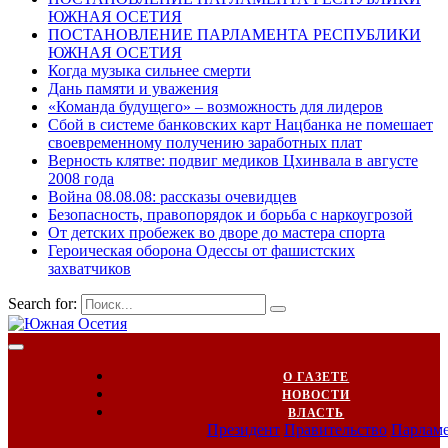
ЮЖНАЯ ОСЕТИЯ
ПОСТАНОВЛЕНИЕ ПАРЛАМЕНТА РЕСПУБЛИКИ
ЮЖНАЯ ОСЕТИЯ
Когда музыка сильнее смерти
Дань памяти и уважения
«Команда будущего» – возможность для лидеров
Сбой в системе банковских карт Нацбанка не помешает
своевременному получению заработных плат
Верность клятве: подвиг медиков Цхинвала в августе
2008 года
Война 08.08.08: рассказы очевидцев
Безопасность, правопорядок и борьба с наркоугрозой
От детских пробежек во дворе до мастера спорта
Героическая оборона Одессы от фашистских
захватчиков
Search for:
О ГАЗЕТЕ
НОВОСТИ
ВЛАСТЬ
Президент
Правительство
Парлам