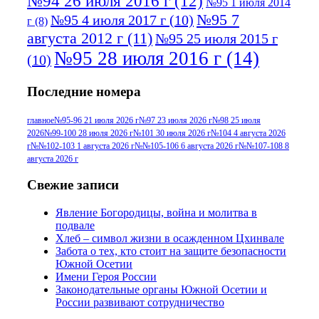
№94 26 июля 2016 г
(12)
№95 1 июля 2014
№95 7
№95 4 июля 2017 г
(10)
г
(8)
августа 2012 г
(11)
№95 25 июля 2015 г
№95 28 июля 2016 г
(14)
(10)
№95+96 3 августа 2013 г
(11)
№96 6
Последние номера
№96 9 августа 2012
июля 2017 г
(11)
г
(13)
№96+97 3
№96 28 июля 2015 г
(9)
главное
№95-96 21 июля 2026 г
№97 23 июля 2026 г
№98 25 июля
2026
№99-100 28 июля 2026 г
№101 30 июля 2026 г
№104 4 августа 2026
№96+97 30 июля
июля 2014 г
(10)
г
№№102-103 1 августа 2026 г
№№105-106 6 августа 2026 г
№№107-108 8
2016 г
(13)
№97 8
августа 2026 г
№97 6 августа 2013 г
(6)
№97 11 августа
июля 2017 г
(13)
Свежие записи
2012 г
(15)
№97 30 июля 2015 г
Явление Богородицы, война и молитва в
(15)
подвале
№98 1 августа 2015 г
(10)
№98 2
Хлеб – символ жизни в осажденном Цхинвале
августа 2016 г
(10)
№98 5 июля 2014 г
(10)
Забота о тех, кто стоит на защите безопасности
№98 14
Южной Осетии
№98 8 августа 2013 г
(9)
Имени Героя России
августа 2012 г
(14)
Законодательные органы Южной Осетии и
№98+99 11 июля
России развивают сотрудничество
№99 4 августа
2017 г
(9)
№99 4 августа 2015 г
(6)