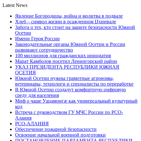
Latest News
Явление Богородицы, война и молитва в подвале
Хлеб – символ жизни в осажденном Цхинвале
Забота о тех, кто стоит на защите безопасности Южной
Осетии
Имени Героя России
Законодательные органы Южной Осетии и России
развивают сотрудничество
100 миллионов для гражданских инициатив
Марат Камболов посетил Ленингорский район
УКАЗ ПРЕЗИДЕНТА РЕСПУБЛИКИ ЮЖНАЯ
ОСЕТИЯ
Южной Осетии нужны грамотные агрономы,
ветеринары, технологи и специалисты по переработке
В Южной Осетии создадут комфортную цифровую
среду для населения
Миф о чаше Уацамонгæ как универсальный культурный
код
Встреча с руководством ГУ МЧС России по РСО-
Алания
РСО-АЛАНИЯ
Обеспечение пожарной безопасности
Освоение начальной военной подготовки
ПОСТАНОВЛЕНИЕ ПАРЛАМЕНТА РЕСПУБЛИКИ