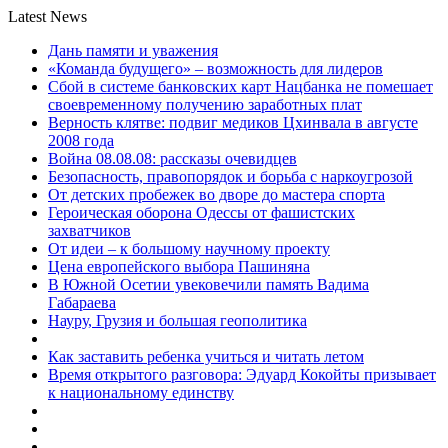
Latest News
Дань памяти и уважения
«Команда будущего» – возможность для лидеров
Сбой в системе банковских карт Нацбанка не помешает
своевременному получению заработных плат
Верность клятве: подвиг медиков Цхинвала в августе
2008 года
Война 08.08.08: рассказы очевидцев
Безопасность, правопорядок и борьба с наркоугрозой
От детских пробежек во дворе до мастера спорта
Героическая оборона Одессы от фашистских
захватчиков
От идеи – к большому научному проекту
Цена европейского выбора Пашиняна
В Южной Осетии увековечили память Вадима
Габараева
Науру, Грузия и большая геополитика
Как заставить ребенка учиться и читать летом
Время открытого разговора: Эдуард Кокойты призывает
к национальному единству