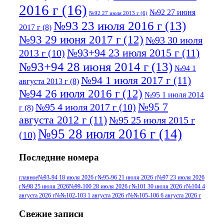
2016 г
(16)
№92 27 июня
№92 27 июля 2013 г
(6)
№93 23 июля 2016 г
(13)
2017 г
(8)
№93 29 июня 2017 г
(12)
№93 30 июля
№93+94 23 июля 2015 г
(11)
2013 г
(10)
№93+94 28 июня 2014 г
(13)
№94 1
№94 1 июля 2017 г
(11)
августа 2013 г
(8)
№94 26 июля 2016 г
(12)
№95 1 июля 2014
№95 7
№95 4 июля 2017 г
(10)
г
(8)
августа 2012 г
(11)
№95 25 июля 2015 г
№95 28 июля 2016 г
(14)
(10)
№95+96 3 августа 2013 г
(11)
№96 6
Последние номера
№96 9 августа 2012
июля 2017 г
(11)
г
(13)
№96+97 3
№96 28 июля 2015 г
(9)
главное
№93-94 18 июля 2026 г
№95-96 21 июля 2026 г
№97 23 июля 2026
г
№98 25 июля 2026
№99-100 28 июля 2026 г
№101 30 июля 2026 г
№104 4
№96+97 30 июля
июля 2014 г
(10)
августа 2026 г
№№102-103 1 августа 2026 г
№№105-106 6 августа 2026 г
2016 г
(13)
№97 8
№97 6 августа 2013 г
(6)
Свежие записи
№97 11 августа
июля 2017 г
(13)