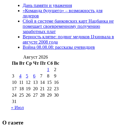
Дань памяти и уважения
2012 г
(15)
№97 30 июля 2015 г
«Команда будущего» – возможность для
(15)
лидеров
№98 1 августа 2015 г
(10)
№98 2
Сбой в системе банковских карт Нацбанка не
августа 2016 г
(10)
№98 5 июля 2014 г
(10)
помешает своевременному получению
№98 14
заработных плат
№98 8 августа 2013 г
(9)
Верность клятве: подвиг медиков Цхинвала в
августа 2012 г
(14)
августе 2008 года
№98+99 11 июля
Война 08.08.08: рассказы очевидцев
№99 4 августа
2017 г
(9)
№99 4 августа 2015 г
(6)
2016 г
(12)
№99 16
Август 2026
№99 8 июля 2014 г
(9)
Пн
Вт
Ср
Чт
Пт
Сб
Вс
№99+100 10
августа 2012 г
(11)
1
2
августа 2013 г
(12)
3
4
5
6
7
8
9
10
11
12
13
14
15
16
17
18
19
20
21
22
23
24
25
26
27
28
29
30
31
« Июл
О газете