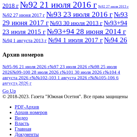
№92 21 июля 2016 г
2018 г
№92 27 июля 2013 г
№93 23 июля 2016 г
№93
№92 27 июня 2017 г
29 июня 2017 г
№93+94
№93 30 июля 2013 г
№93+94 28 июня 2014 г
23 июля 2015 г
№94 26
№94 1 июля 2017 г
№94 1 августа 2013 г
июля 2016 г
№95 4 июля 2017 г
№95 1 июля 2014 г
Архив номеров
№95 7 августа 2012 г
№95 25 июля 2015 г
№95 28 июля 2016 г
№95+96 3 августа
№95-96 21 июля 2026 г
№97 23 июля 2026 г
№98 25 июля
2026
№99-100 28 июля 2026 г
№101 30 июля 2026 г
№104 4
№96 9 августа
2013 г
№96 6 июля 2017 г
августа 2026 г
№№102-103 1 августа 2026 г
№№105-106 6
2012 г
№96+97 3 июля 2014 г
августа 2026 г
№96 28 июля 2015 г
ПОСМОТРЕТЬ ВСЕ
№96+97 30 июля 2016 г
№97
Go Up
№97 6 августа 2013 г
© 2018-2023. Газета "Южная Осетия". Все права защищены
№97 11 августа 2012 г
8 июля 2017 г
PDF-Архив
№97 30 июля 2015 г
№98 1 августа 2015 г
Архив номеров
Видео
№98 2 августа 2016 г
№98 5 июля 2014 г
№98 8
Власть
№98 14 августа 2012 г
августа 2013 г
Главная
Документы
№99 4