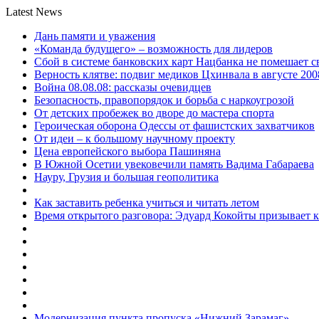
Latest News
Дань памяти и уважения
«Команда будущего» – возможность для лидеров
Сбой в системе банковских карт Нацбанка не помешает 
Верность клятве: подвиг медиков Цхинвала в августе 200
Война 08.08.08: рассказы очевидцев
Безопасность, правопорядок и борьба с наркоугрозой
От детских пробежек во дворе до мастера спорта
Героическая оборона Одессы от фашистских захватчиков
От идеи – к большому научному проекту
Цена европейского выбора Пашиняна
В Южной Осетии увековечили память Вадима Габараева
Науру, Грузия и большая геополитика
Как заставить ребенка учиться и читать летом
Время открытого разговора: Эдуард Кокойты призывает 
Модернизация пункта пропуска «Нижний Зарамаг»