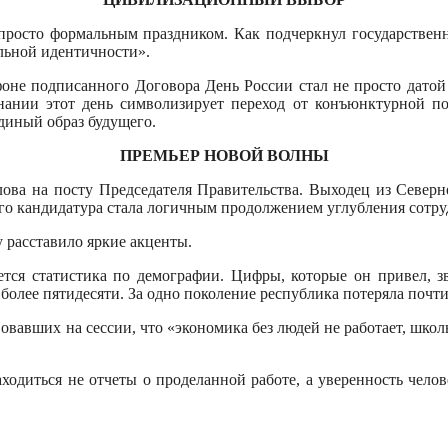
росто формальным праздником. Как подчеркнул государственн
льной идентичности».
оне подписанного Договора День России стал не просто дато
нании этот день символизирует переход от конъюнктурной по
диный образ будущего.
ПРЕМЬЕР НОВОЙ ВОЛНЫ
ова на посту Председателя Правительства. Выходец из Северн
го кандидатура стала логичным продолжением углубления сотруд
 расставило яркие акценты.
ется статистика по демографии. Цифры, которые он привел, 
 более пятидесяти. За одно поколение республика потеряла почт
вавших на сессии, что «экономика без людей не работает, школы 
аходиться не отчеты о проделанной работе, а уверенность чело