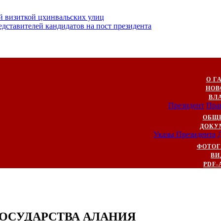
й визиткой цхинвальских улиц
ставителей кандидатов на пост президента
О Г
НОВ
ВЛ
Президент
Пра
ОБЩ
ДОКУ
Указы Президента
ФОТОГ
ВИ
PDF-
ОСУДАРСТВА АЛАНИЯ