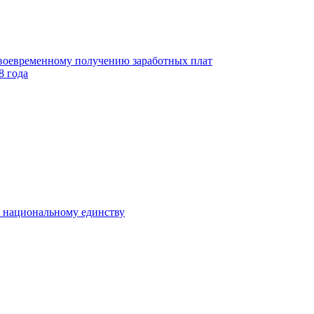
своевременному получению заработных плат
8 года
к национальному единству