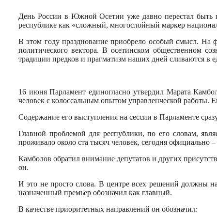
День России в Южной Осетии уже давно перестал быть п
республике как «сложный, многослойный маркер национа
В этом году празднование приобрело особый смысл. На ф
политического вектора. В осетинском общественном соз
традиции предков и прагматизм наших дней сливаются в е
16 июня Парламент единогласно утвердил Марата Камбол
человек с колоссальным опытом управленческой работы. Е
Содержание его выступления на сессии в Парламенте сразу
Главной проблемой для республики, по его словам, явля
проживало около ста тысяч человек, сегодня официально –
Камболов обратил внимание депутатов и других присутство
он.
И это не просто слова. В центре всех решений должны н
назначенный премьер обозначил как главный.
В качестве приоритетных направлений он обозначил: