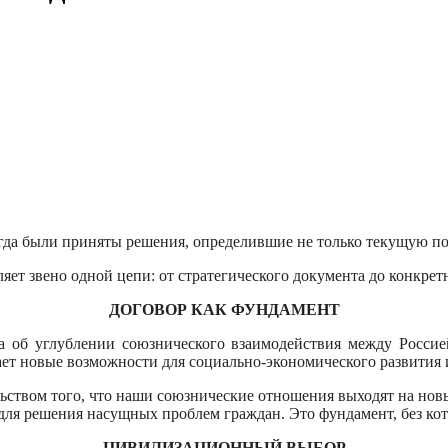
да были приняты решения, определившие не только текущую пове
яет звено одной цепи: от стратегического документа до конкретн
ДОГОВОР КАК ФУНДАМЕНТ
а об углублении союзнического взаимодействия между Росси
ает новые возможности для социально-экономического развития
ельством того, что наши союзнические отношения выходят на но
для решения насущных проблем граждан. Это фундамент, без ко
ЦИВИЛИЗАЦИОННЫЙ ВЫБОР