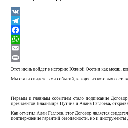
VK
Telegram
Facebook
WhatsApp
Email
Print
Этот июнь войдет в историю Южной Осетии как месяц, ког
Мы стали свидетелями событий, каждое из которых составл
Первым и главным событием стало подписание Договор
президентов Владимира Путина и Алана Гаглоева, открыв
Как отметил Алан Гаглоев, этот Договор является свидет
подтверждение гарантий безопасности, но и инструменты 