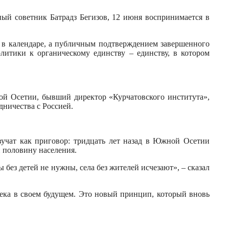
ый советник Батрадз Бегизов, 12 июня воспринимается в
й в календаре, а публичным подтверждением завершенного
литики к органическому единству – единству, в котором
ой Осетии, бывший директор «Курчатовского института»,
ничества с Россией.
звучат как приговор: тридцать лет назад в Южной Осетии
и половину населения.
без детей не нужны, села без жителей исчезают», – сказал
века в своем будущем. Это новый принцип, который вновь