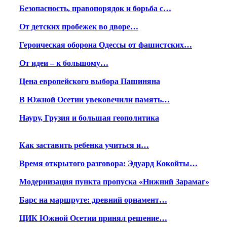
Безопасность, правопорядок и борьба с…
От детских пробежек во дворе…
Героическая оборона Одессы от фашистских…
От идеи – к большому…
Цена европейского выбора Пашиняна
В Южной Осетии увековечили память…
Науру, Грузия и большая геополитика
Как заставить ребенка учиться и…
Время открытого разговора: Эдуард Кокойты…
Модернизация пункта пропуска «Нижний Зарамаг»
Барс на маршруте: древний орнамент…
ЦИК Южной Осетии принял решение…