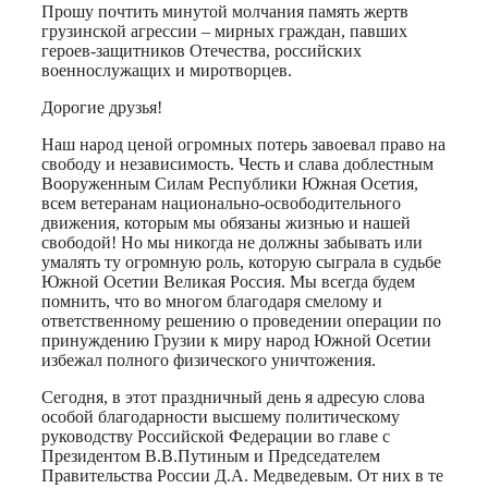
Прошу почтить минутой молчания память жертв
грузинской агрессии – мирных граждан, павших
героев-защитников Отечества, российских
военнослужащих и миротворцев.
Дорогие друзья!
Наш народ ценой огромных потерь завоевал право на
свободу и независимость. Честь и слава доблестным
Вооруженным Силам Республики Южная Осетия,
всем ветеранам национально-освободительного
движения, которым мы обязаны жизнью и нашей
свободой! Но мы никогда не должны забывать или
умалять ту огромную роль, которую сыграла в судьбе
Южной Осетии Великая Россия. Мы всегда будем
помнить, что во многом благодаря смелому и
ответственному решению о проведении операции по
принуждению Грузии к миру народ Южной Осетии
избежал полного физического уничтожения.
Сегодня, в этот праздничный день я адресую слова
особой благодарности высшему политическому
руководству Российской Федерации во главе с
Президентом В.В.Путиным и Председателем
Правительства России Д.А. Медведевым. От них в те