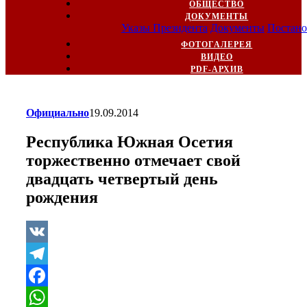
ОБЩЕСТВО
ДОКУМЕНТЫ
Указы Президента
Документы
Постано
ФОТОГАЛЕРЕЯ
ВИДЕО
PDF-АРХИВ
Официально
19.09.2014
Республика Южная Осетия
торжественно отмечает свой
двадцать четвертый день
рождения
VK
Telegram
Facebook