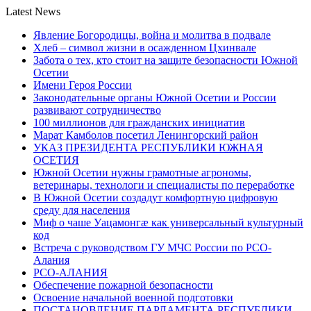
Latest News
Явление Богородицы, война и молитва в подвале
Хлеб – символ жизни в осажденном Цхинвале
Забота о тех, кто стоит на защите безопасности Южной
Осетии
Имени Героя России
Законодательные органы Южной Осетии и России
развивают сотрудничество
100 миллионов для гражданских инициатив
Марат Камболов посетил Ленингорский район
УКАЗ ПРЕЗИДЕНТА РЕСПУБЛИКИ ЮЖНАЯ
ОСЕТИЯ
Южной Осетии нужны грамотные агрономы,
ветеринары, технологи и специалисты по переработке
В Южной Осетии создадут комфортную цифровую
среду для населения
Миф о чаше Уацамонгæ как универсальный культурный
код
Встреча с руководством ГУ МЧС России по РСО-
Алания
РСО-АЛАНИЯ
Обеспечение пожарной безопасности
Освоение начальной военной подготовки
ПОСТАНОВЛЕНИЕ ПАРЛАМЕНТА РЕСПУБЛИКИ