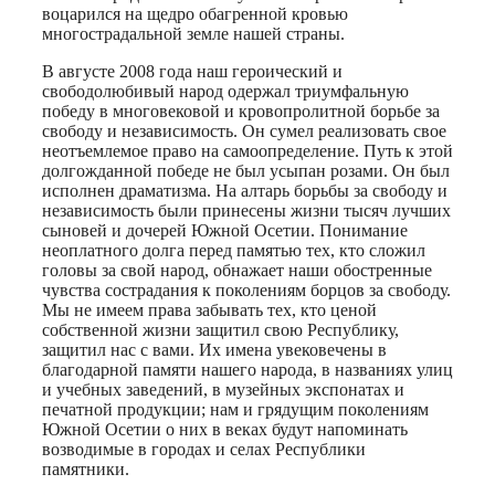
воцарился на щедро обагренной кровью
многострадальной земле нашей страны.
В августе 2008 года наш героический и
свободолюбивый народ одержал триумфальную
победу в многовековой и кровопролитной борьбе за
свободу и независимость. Он сумел реализовать свое
неотъемлемое право на самоопределение. Путь к этой
долгожданной победе не был усыпан розами. Он был
исполнен драматизма. На алтарь борьбы за свободу и
независимость были принесены жизни тысяч лучших
сыновей и дочерей Южной Осетии. Понимание
неоплатного долга перед памятью тех, кто сложил
головы за свой народ, обнажает наши обостренные
чувства сострадания к поколениям борцов за свободу.
Мы не имеем права забывать тех, кто ценой
собственной жизни защитил свою Республику,
защитил нас с вами. Их имена увековечены в
благодарной памяти нашего народа, в названиях улиц
и учебных заведений, в музейных экспонатах и
печатной продукции; нам и грядущим поколениям
Южной Осетии о них в веках будут напоминать
возводимые в городах и селах Республики
памятники.