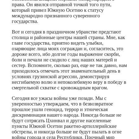
права. Он явился отправной точкой того пути,
который привел Южную Осетию к статусу
международно признанного суверенного
государства.
Вот и сегодня в праздничном убранстве предстают
столица и районные центры нашей страны. Мне, как
главе государства, приятно видеть улыбки,
озаряющие лица моих сограждан и, согласитесь, это
дороже всего, ибо долгие годы выражение скорби,
боли и печали не сходило с лиц наших матерей и
сестер. Вспомните, сколько раз, еще не так давно, нам
приходилось отмечать этот знаменательный день в
условиях грузинской агрессии, демонстрируя
несгибаемую волю и непоколебимую веру в победу в
смертельной схватке с кровожадным врагом.
Сегодня все ужасы войны уже позади. Мы с
уверенностью утверждаем, что в безвозвратное
прошлое ушли геноцид, террор и этническая
дискриминация нашего народа. Никогда больше не
будут сотрясать Цхинвал и другие населенные
пункты Южной Осетии ракетно-артиллерийские
обстрелы, и никогда больше не будут пылать в огне
войны города и села Республики. Прочный мир