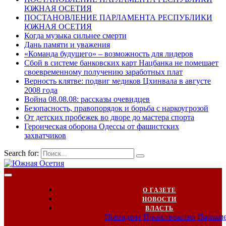
ЮЖНАЯ ОСЕТИЯ
ПОСТАНОВЛЕНИЕ ПАРЛАМЕНТА РЕСПУБЛИКИ
ЮЖНАЯ ОСЕТИЯ
Когда музыка сильнее смерти
Дань памяти и уважения
«Команда будущего» – возможность для лидеров
Сбой в системе банковских карт Нацбанка не помешает
своевременному получению заработных плат
Верность клятве: подвиг медиков Цхинвала в августе
2008 года
Война 08.08.08: рассказы очевидцев
Безопасность, правопорядок и борьба с наркоугрозой
От детских пробежек во дворе до мастера спорта
Героическая оборона Одессы от фашистских
захватчиков
Search for:
О ГАЗЕТЕ
НОВОСТИ
ВЛАСТЬ
Президент
Правительство
Парлам