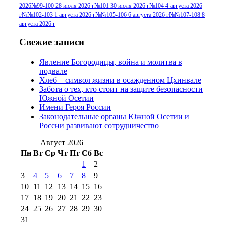
2026
№99-100 28 июля 2026 г
№101 30 июля 2026 г
№104 4 августа 2026
№96+97 30 июля
июля 2014 г
(10)
г
№№102-103 1 августа 2026 г
№№105-106 6 августа 2026 г
№№107-108 8
2016 г
(13)
№97 8
августа 2026 г
№97 6 августа 2013 г
(6)
№97 11 августа
июля 2017 г
(13)
Свежие записи
2012 г
(15)
№97 30 июля 2015 г
Явление Богородицы, война и молитва в
(15)
подвале
№98 1 августа 2015 г
(10)
№98 2
Хлеб – символ жизни в осажденном Цхинвале
августа 2016 г
(10)
№98 5 июля 2014 г
(10)
Забота о тех, кто стоит на защите безопасности
№98 14
Южной Осетии
№98 8 августа 2013 г
(9)
Имени Героя России
августа 2012 г
(14)
Законодательные органы Южной Осетии и
№98+99 11 июля
России развивают сотрудничество
№99 4 августа
2017 г
(9)
№99 4 августа 2015 г
(6)
2016 г
(12)
№99 16
Август 2026
№99 8 июля 2014 г
(9)
Пн
Вт
Ср
Чт
Пт
Сб
Вс
№99+100 10
августа 2012 г
(11)
1
2
августа 2013 г
(12)
3
4
5
6
7
8
9
10
11
12
13
14
15
16
17
18
19
20
21
22
23
24
25
26
27
28
29
30
31