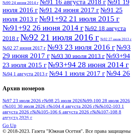
№91 16 августа 2018 г
№91 19
№90 24 июня 2014 г
июля 2016 г
№91 24 июня 2017 г
№91 25
№91+92 21 июля 2015 г
июля 2013 г
№91+92 26 июня 2014 г
№92 18 августа
№92 21 июля 2016 г
2018 г
№92 27 июля 2013 г
№93 23 июля 2016 г
№93
№92 27 июня 2017 г
29 июня 2017 г
№93+94
№93 30 июля 2013 г
№93+94 28 июня 2014 г
23 июля 2015 г
№94 26
№94 1 июля 2017 г
№94 1 августа 2013 г
июля 2016 г
№95 4 июля 2017 г
№95 1 июля 2014 г
Архив номеров
№95 7 августа 2012 г
№95 25 июля 2015 г
№95 28 июля 2016 г
№95+96 3 августа
№97 23 июля 2026 г
№98 25 июля 2026
№99-100 28 июля 2026
г
№101 30 июля 2026 г
№104 4 августа 2026 г
№№102-103 1
№96 9 августа
2013 г
№96 6 июля 2017 г
августа 2026 г
№№105-106 6 августа 2026 г
№№107-108 8
2012 г
№96+97 3 июля 2014 г
августа 2026 г
№96 28 июля 2015 г
ПОСМОТРЕТЬ ВСЕ
№96+97 30 июля 2016 г
№97
Go Up
№97 6 августа 2013 г
© 2018-2023. Газета "Южная Осетия". Все права защищены
№97 11 августа 2012 г
8 июля 2017 г