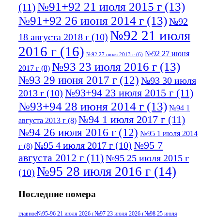
№91+92 21 июля 2015 г
(13)
(11)
№91+92 26 июня 2014 г
(13)
№92
№92 21 июля
18 августа 2018 г
(10)
2016 г
(16)
№92 27 июня
№92 27 июля 2013 г
(6)
№93 23 июля 2016 г
(13)
2017 г
(8)
№93 29 июня 2017 г
(12)
№93 30 июля
№93+94 23 июля 2015 г
(11)
2013 г
(10)
№93+94 28 июня 2014 г
(13)
№94 1
№94 1 июля 2017 г
(11)
августа 2013 г
(8)
№94 26 июля 2016 г
(12)
№95 1 июля 2014
№95 7
№95 4 июля 2017 г
(10)
г
(8)
августа 2012 г
(11)
№95 25 июля 2015 г
№95 28 июля 2016 г
(14)
(10)
№95+96 3 августа 2013 г
(11)
№96 6
Последние номера
№96 9 августа 2012
июля 2017 г
(11)
г
(13)
№96+97 3
№96 28 июля 2015 г
(9)
главное
№95-96 21 июля 2026 г
№97 23 июля 2026 г
№98 25 июля