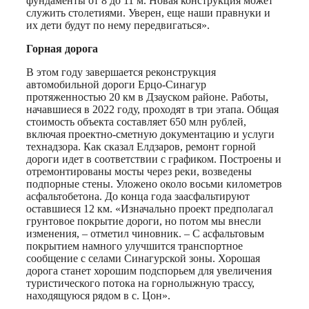
фундаменты от 8 до 11 м. Новая конструкция может
служить столетиями. Уверен, еще наши правнуки и
их дети будут по нему передвигаться».
Горная дорога
В этом году завершается реконструкция
автомобильной дороги Ерцо-Синагур
протяженностью 20 км в Дзауском районе. Работы,
начавшиеся в 2022 году, проходят в три этапа. Общая
стоимость объекта составляет 650 млн рублей,
включая проектно-сметную документацию и услуги
технадзора. Как сказал Елдзаров, ремонт горной
дороги идет в соответствии с графиком. Построены и
отремонтированы мосты через реки, возведены
подпорные стены. Уложено около восьми километров
асфальтобетона. До конца года заасфальтируют
оставшиеся 12 км. «Изначально проект предполагал
грунтовое покрытие дороги, но потом мы внесли
изменения, – отметил чиновник. – С асфальтовым
покрытием намного улучшится транспортное
сообщение с селами Синагурской зоны. Хорошая
дорога станет хорошим подспорьем для увеличения
туристического потока на горнолыжную трассу,
находящуюся рядом в с. Цон».