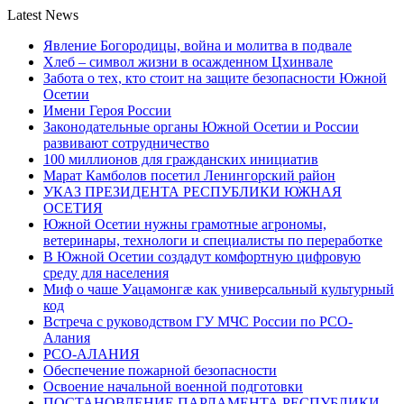
Latest News
Явление Богородицы, война и молитва в подвале
Хлеб – символ жизни в осажденном Цхинвале
Забота о тех, кто стоит на защите безопасности Южной
Осетии
Имени Героя России
Законодательные органы Южной Осетии и России
развивают сотрудничество
100 миллионов для гражданских инициатив
Марат Камболов посетил Ленингорский район
УКАЗ ПРЕЗИДЕНТА РЕСПУБЛИКИ ЮЖНАЯ
ОСЕТИЯ
Южной Осетии нужны грамотные агрономы,
ветеринары, технологи и специалисты по переработке
В Южной Осетии создадут комфортную цифровую
среду для населения
Миф о чаше Уацамонгæ как универсальный культурный
код
Встреча с руководством ГУ МЧС России по РСО-
Алания
РСО-АЛАНИЯ
Обеспечение пожарной безопасности
Освоение начальной военной подготовки
ПОСТАНОВЛЕНИЕ ПАРЛАМЕНТА РЕСПУБЛИКИ