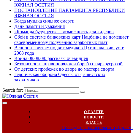
ЮЖНАЯ ОСЕТИЯ
ПОСТАНОВЛЕНИЕ ПАРЛАМЕНТА РЕСПУБЛИКИ
ЮЖНАЯ ОСЕТИЯ
Когда музыка сильнее смерти
Дань памяти и уважения
«Команда будущего» – возможность для лидеров
Сбой в системе банковских карт Нацбанка не помешает
своевременному получению заработных плат
Верность клятве: подвиг медиков Цхинвала в августе
2008 года
Война 08.08.08: рассказы очевидцев
Безопасность, правопорядок и борьба с наркоугрозой
От детских пробежек во дворе до мастера спорта
Героическая оборона Одессы от фашистских
захватчиков
Search for:
О ГАЗЕТЕ
НОВОСТИ
ВЛАСТЬ
Президент
Правительство
Парлам