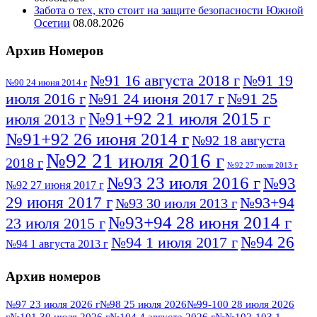
Забота о тех, кто стоит на защите безопасности Южной
Осетии
08.08.2026
Архив Номеров
№91 16 августа 2018 г
№91 19
№90 24 июня 2014 г
июля 2016 г
№91 24 июня 2017 г
№91 25
№91+92 21 июля 2015 г
июля 2013 г
№91+92 26 июня 2014 г
№92 18 августа
№92 21 июля 2016 г
2018 г
№92 27 июля 2013 г
№93 23 июля 2016 г
№93
№92 27 июня 2017 г
29 июня 2017 г
№93+94
№93 30 июля 2013 г
№93+94 28 июня 2014 г
23 июля 2015 г
№94 26
№94 1 июля 2017 г
№94 1 августа 2013 г
июля 2016 г
№95 4 июля 2017 г
№95 1 июля 2014 г
Архив номеров
№95 7 августа 2012 г
№95 25 июля 2015 г
№95 28 июля 2016 г
№95+96 3 августа
№97 23 июля 2026 г
№98 25 июля 2026
№99-100 28 июля 2026
г
№101 30 июля 2026 г
№104 4 августа 2026 г
№№102-103 1