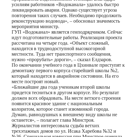
усилиям работников «Водоканала» удалось быстро
ликвидировать аварии. Однако существует угроза
повторения таких случаев. Необходимо продолжить
реконструкцию водовода», – обосновал значимость
мероприятия министр.
ГУП «Водоканал» является генподрядчиком. Сейчас
идут подготовительные работы. Реализация проекта
рассчитана на четыре года. «Объект сложный,
находится в труднодоступной высокогорной
местности. Туда нет транспортного сообщения,
нужно «прорубать» дороги», – сказал Елдзаров.
По окончании учебного года в Цхинвале приступят к
демонтажу первого корпуса старейшей школы №2,
который находится в аварийном состоянии. На его
месте построят новый.
«Ближайшие два года ученикам второй школы
придется тесниться в другом корпусе. Но результат
должен всех обрадовать. На месте ветхого строения
появится красивое здание с национальным
колоритом, которое станет изюминкой города.
Думаю, равнодушных к внешнему виду школы не
останется», – полагает глава Минстроя.
Журналистов интересовала судьба ветхих
трехэтажных домов по ул. Исака Харебова №32 и
№36. Специальная комиссия при Минстрое оценила