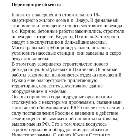
Переходящие объекты
Близится к завершению строительство 18-
квартирного жилого дома в п. Знаур. В финальный
этап вошло и возведение нового мостового перехода
в с. Корнис, бетонные работы закончились, строители
переходят к отделке. Водовод Цхинвал-Хетагурово
сдадут в эксплуатацию в ближайшие месяцы.
Магистральный трубопровод уложен, осталось
установить насосные станции, они заказаны и скоро
будут доставлены.
В этом году завершится строительство нового
детсада по ул. Бр.Губаевых в Цхинвале. Основные
работы закончены, выполняется отделка помещений.
Нужно еще благоустроить прилегающую
территорию, оснастить двухэтажное здание
оборудованием и мебелью.
Осенью прошлого года подрядные организации
столкнулись с некоторыми проблемами, связанными
с доставкой оборудования в РЮО после вступления в
силу постановления России о введении в действие
семипроцентной таможенной пошлины на товары,
вывозимые из РФ. Это в том числе коснулось
стройматериалов и оборудования для объектов
Инвестпрограммы. С января Южная Осетия по