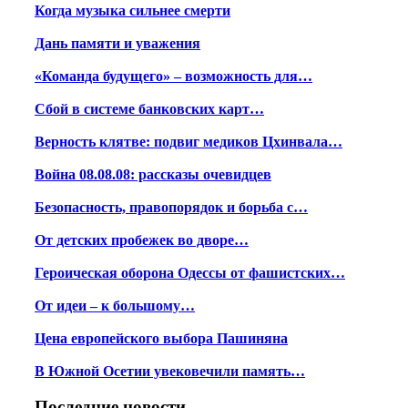
Когда музыка сильнее смерти
Дань памяти и уважения
«Команда будущего» – возможность для…
Сбой в системе банковских карт…
Верность клятве: подвиг медиков Цхинвала…
Война 08.08.08: рассказы очевидцев
Безопасность, правопорядок и борьба с…
От детских пробежек во дворе…
Героическая оборона Одессы от фашистских…
От идеи – к большому…
Цена европейского выбора Пашиняна
В Южной Осетии увековечили память…
Последние новости