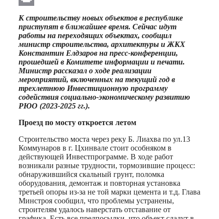
Print
К строительству новых объектов в республике
приступят в ближайшее время. Сейчас идут
работы на переходящих объектах, сообщил
министр строительства, архитектуры и ЖКХ
Константин Елдзаров на пресс-конференции,
прошедшей в Комитете информации и печати.
Министр рассказал о ходе реализации
мероприятий, включенных на текущий год в
трехлетнюю Инвестиционную программу
содействия социально-экономическому развитию
РЮО (2023-2025 гг.).
Проезд по мосту откроется летом
Строительство моста через реку Б. Лиахва по ул.13
Коммунаров в г. Цхинвале стоит особняком в
действующей Инвестпрограмме. В ходе работ
возникали разные трудности, тормозившие процесс:
обнаружившийся скальный грунт, поломка
оборудования, демонтаж и повторная установка
третьей опоры из-за не той марки цемента и т.д. Глава
Минстроя сообщил, что проблемы устранены,
строителям удалось наверстать отставание от
графика. Есть все предпосылки, что объект сдадут в