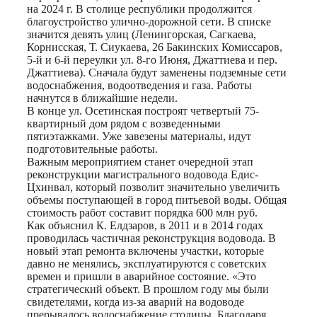
на 2024 г. В столице республики продолжится
благоустройство улично-дорожной сети. В списке
значится девять улиц (Ленингорская, Сагкаева,
Корнисская, Т. Сиукаева, 26 Бакинских Комиссаров,
5-й и 6-й переулки ул. 8-го Июня, Джаттиева и пер.
Джаттиева). Сначала будут заменены подземные сети
водоснабжения, водоотведения и газа. Работы
начнутся в ближайшие недели.
В конце ул. Осетинская построят четвертый 75-
квартирный дом рядом с возведенными
пятиэтажками. Уже завезены материалы, идут
подготовительные работы.
Важным мероприятием станет очередной этап
реконструкции магистрального водовода Едис-
Цхинвал, который позволит значительно увеличить
объемы поступающей в город питьевой воды. Общая
стоимость работ составит порядка 600 млн руб.
Как объяснил К. Елдзаров, в 2011 и в 2014 годах
проводилась частичная реконструкция водовода. В
новый этап ремонта включены участки, которые
давно не менялись, эксплуатируются с советских
времен и пришли в аварийное состояние. «Это
стратегический объект. В прошлом году мы были
свидетелями, когда из-за аварий на водоводе
прерывалось водоснабжение столицы. Благодаря