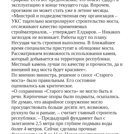
эксплуатацию в конце текущего года. Впрочем,
проезжим он может стать уже в летние месяцы.
«Минстрой и подведомственная ему организация –
УКС тщательно контролируют строительство моста,
отслеживают качество применяемых
стройматериалов, – утверждает Елдзаров. – Никаких
загвоздок не возникает. Работы идут по плану.
Несущая часть строения выполнена. В ближайшее
время специалисты приступят к облицовке моста.
Рассматриваем возможность использования камня,
который добывается на территории республики.
Местный камень лучше по качеству и прочности, да и
внешний вид моста будет красивее».
По мнению министра, решение о сносе «Старого
моста» было правильным. Его состояние
оценивалось как критическое.
«О сохранении «Старого моста» не могло быть и
речи. Кирпичные опоры были подмыты, осыпались.
Не думаю, что аварийное сооружение могло
просуществовать больше десяти лет, возможно,
рухнуло бы и раньше, – считает главный строитель
республики. – Предыдущий фундамент был с
залеганием 2,5 метра при глубине подмыва воды
более 4 метров. Сейчас сделаны прочные