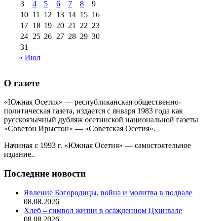
3
4
5
6
7
8
9
10
11
12
13
14
15
16
17
18
19
20
21
22
23
24
25
26
27
28
29
30
31
« Июл
О газете
«Южная Осетия» — республиканская общественно-
политическая газета, издается с января 1983 года как
русскоязычный дубляж осетинской национальной газеты
«Советон Ирыстон» — «Советская Осетия».
Начиная с 1993 г. «Южная Осетия» — самостоятельное
издание..
Последние новости
Явление Богородицы, война и молитва в подвале
08.08.2026
Хлеб – символ жизни в осажденном Цхинвале
08.08.2026