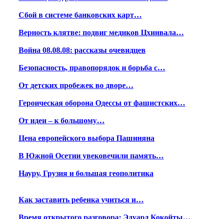
Сбой в системе банковских карт…
Верность клятве: подвиг медиков Цхинвала…
Война 08.08.08: рассказы очевидцев
Безопасность, правопорядок и борьба с…
От детских пробежек во дворе…
Героическая оборона Одессы от фашистских…
От идеи – к большому…
Цена европейского выбора Пашиняна
В Южной Осетии увековечили память…
Науру, Грузия и большая геополитика
Как заставить ребенка учиться и…
Время открытого разговора: Эдуард Кокойты…