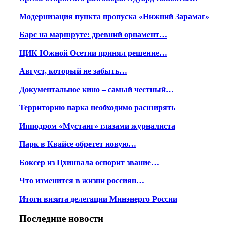
Модернизация пункта пропуска «Нижний Зарамаг»
Барс на маршруте: древний орнамент…
ЦИК Южной Осетии принял решение…
Август, который не забыть…
Документальное кино – самый честный…
Территорию парка необходимо расширять
Ипподром «Мустанг» глазами журналиста
Парк в Квайсе обретет новую…
Боксер из Цхинвала оспорит звание…
Что изменится в жизни россиян…
Итоги визита делегации Минэнерго России
Последние новости