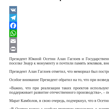
VK
Telegram
Facebook
WhatsApp
Email
Print
Президент Южной Осетии Алан Гаглоев и Государствен
поселке Знаур к монументу и почтили память земляков, вн
Президент Алан Гаглоев отметил, что мемориал был пос
Особое внимание Президент обратил на то, что при возве
«Важно, что при реализации таких проектов используют
поддерживает развитие отечественного производства», – п
Марат Камболов, в свою очередь, подчеркнул, что в Осети
«В Осетии всегда с особым трепетом относились к памя