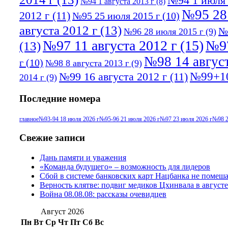
№94 1 июля 
№94 1 августа 2013 г
(8)
№95 28
2012 г
(11)
№95 25 июля 2015 г
(10)
августа 2012 г
(13)
№
№96 28 июля 2015 г
(9)
№97 11 августа 2012 г
(15)
№97
(13)
№98 14 август
г
(10)
№98 8 августа 2013 г
(9)
№99+10
№99 16 августа 2012 г
(11)
2014 г
(9)
Последние номера
главное
№93-94 18 июля 2026 г
№95-96 21 июля 2026 г
№97 23 июля 2026 г
№98 2
Свежие записи
Дань памяти и уважения
«Команда будущего» – возможность для лидеров
Сбой в системе банковских карт Нацбанка не помеш
Верность клятве: подвиг медиков Цхинвала в августе
Война 08.08.08: рассказы очевидцев
Август 2026
Пн
Вт
Ср
Чт
Пт
Сб
Вс