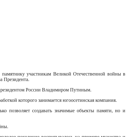
 памятнику участникам Великой Отечественной войны в
а Президента.
 Президентом России Владимиром Путиным.
работкой которого занимается югоосетинская компания.
ько позволяет создавать значимые объекты памяти, но и
йны.
молодое поколение воспитывалось на примере мужества и