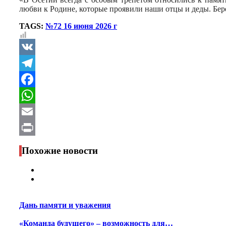
любви к Родине, которые проявили наши отцы и деды. Бер
TAGS:
№72 16 июня 2026 г
VK
Telegram
Facebook
WhatsApp
Email
Print
Похожие новости
Дань памяти и уважения
«Команда будущего» – возможность для…