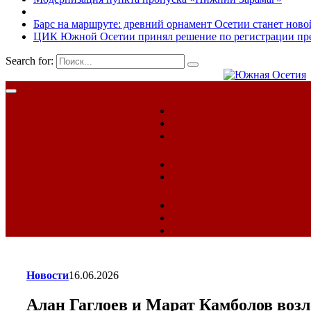
Барс на маршруте: древний орнамент Осетии станет ново
ЦИК Южной Осетии принял решение по регистрации пред
Search for:
Новости
16.06.2026
Алан Гаглоев и Марат Камболов воз