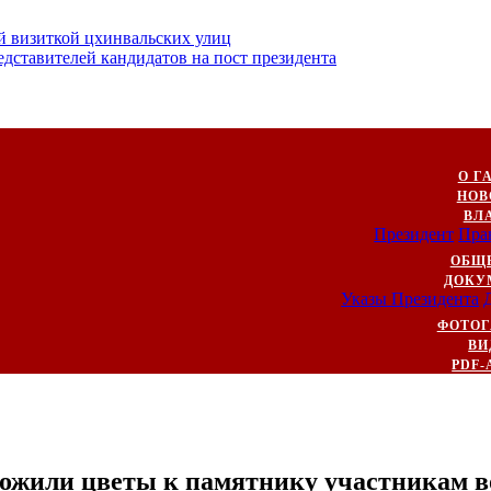
й визиткой цхинвальских улиц
ставителей кандидатов на пост президента
О Г
НОВ
ВЛ
Президент
Пра
ОБЩ
ДОКУ
Указы Президента
ФОТОГ
ВИ
PDF-
ложили цветы к памятнику участникам 