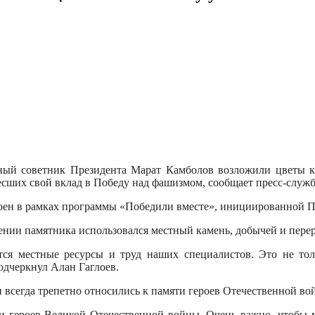
ный советник Президента Марат Камболов возложили цветы к
есших свой вклад в Победу над фашизмом, сообщает пресс-служб
троен в рамках программы «Победили вместе», инициированной
дении памятника использовался местный камень, добычей и пере
ся местные ресурсы и труд наших специалистов. Это не тол
одчеркнул Алан Гаглоев.
и всегда трепетно относились к памяти героев Отечественной во
ти героев Великой Отечественной войны. Очень важно, чтобы 