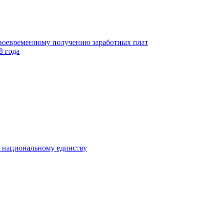
своевременному получению заработных плат
8 года
к национальному единству