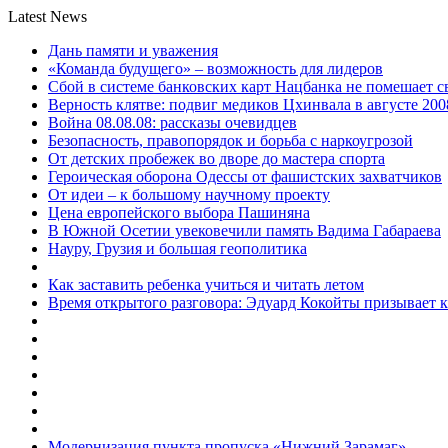
Latest News
Дань памяти и уважения
«Команда будущего» – возможность для лидеров
Сбой в системе банковских карт Нацбанка не помешает 
Верность клятве: подвиг медиков Цхинвала в августе 200
Война 08.08.08: рассказы очевидцев
Безопасность, правопорядок и борьба с наркоугрозой
От детских пробежек во дворе до мастера спорта
Героическая оборона Одессы от фашистских захватчиков
От идеи – к большому научному проекту
Цена европейского выбора Пашиняна
В Южной Осетии увековечили память Вадима Габараева
Науру, Грузия и большая геополитика
Как заставить ребенка учиться и читать летом
Время открытого разговора: Эдуард Кокойты призывает 
Модернизация пункта пропуска «Нижний Зарамаг»