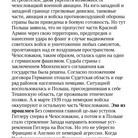
чехословацкой военной авиации. На юго-западной и
западной границе стрелковые дивизии, танковые
части, авиация и войска противовоздушной обороны
страны были приведены в боевую готовность. Но тут
Польша заявила, что не пропустит части Красной
Армии через свою территорию, предупредив о
нанесении удара во фланг в случае выдвижения
советских войск и уничтожении любых самолетов,
пролетающих над ее воздушным пространством.
Чехословакия, таким образом, осталась один на один
с германским фашизмом. Судьба страны с
заключением Мюнхенского соглашения как
государства была решена. Согласно положениям
договора Германии отошли Судетская область и еще
ряд районов населенных немцами. Ситуацией
воспользовалась и Польша, присоединившая к себе
Тешинскую область, где проживали этнические
поляки. А в марте 1939 года немецкие войска
оккупируют и остальную часть Чехословакии.
Эхо из
прошлого
Без сомнения главной це-лью уступок
Гитлеру сперва в Чехословакии, а потом и в Польше
стало стремление Запада направить военные уст-
ремления Гитлера на Восток. Но это не уберегло
Францию и Англию от немецкой агрессии. Когда