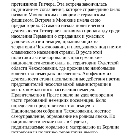
претензиями Гитлера. Эта встреча закончилась
подписанием соглашения, которое справедливо было
названо Мюнхенским сговором с германским
фашизмом. Встреча в Мюнхене имела свою
предысторию. С самого начала политической
деятельности Гитлер вел активную пропаганду среди
населения Германии о страданиях и ужасных
условиях жизни немцев, проживающих на
территории Чехословакии, и находящихся под гнетом
славянского населения страны. В русле этой
политики активизировались прогерманские
националистические силы на территории Судетской
области Чехословакии, где проживало наибольшее
количество немецких поселенцев. Апофеозом их
деятельности стали насильственные действия против
представителей чехословацкой администрации в
местах компактного расселения немецев.
Правительство в Праге пошло на удовлетворения
части требований немецких поселенцев. Было
определено представительство немцев в
Национальном собрании Чехословакии, местное
самоуправление, образование на родном языке. Но
националистические силы в Судетах,
подпитываемые морально и материально из Берлина,
потребовали политико-территориа-льного