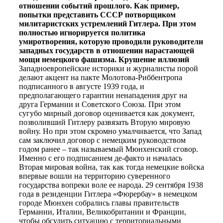
отношении событий прошлого. Как пример,
попытки представить СССР потворщиком
милитаристских устремлений Гитлера. При этом
полностью игнорируется политика
умиротворения, которую проводили руководители
западных государств в отношении нарастающей
мощи немецкого фашизма.
Крушение иллюзий
Западноевропейские историки и журналисты порой
делают акцент на пакте Молотова-Риббентропа
подписанного в августе 1939 года, и
предполагающего гарантии ненападения друг на
друга Германии и Советского Союза. При этом
сугубо мирный договор оценивается как документ,
позволивший Гитлеру развязать Вторую мировую
войну. Но при этом скромно умалчивается, что Запад
сам заключил договор с немецким руководством
годом ранее – так называемый Мюнхенский сговор.
Именно с его подписанием де-факто и началась
Вторая мировая война, так как тогда немецкие войска
впервые вошли на территорию суверенного
государства вопреки воле ее народа. 29 сентября 1938
года в резиденции Гитлера «Фюрербау» в немецком
городе Мюнхен собрались главы правительств
Германии, Италии, Великобритании и Франции,
чтобы обсудить ситуацию с территориальными