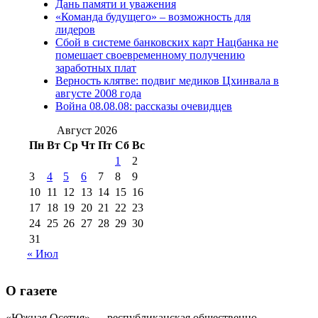
Дань памяти и уважения
2012 г
(15)
№97 30 июля 2015 г
«Команда будущего» – возможность для
(15)
лидеров
№98 1 августа 2015 г
(10)
№98 2
Сбой в системе банковских карт Нацбанка не
августа 2016 г
(10)
№98 5 июля 2014 г
(10)
помешает своевременному получению
№98 14
заработных плат
№98 8 августа 2013 г
(9)
Верность клятве: подвиг медиков Цхинвала в
августа 2012 г
(14)
августе 2008 года
№98+99 11 июля
Война 08.08.08: рассказы очевидцев
№99 4 августа
2017 г
(9)
№99 4 августа 2015 г
(6)
2016 г
(12)
№99 16
Август 2026
№99 8 июля 2014 г
(9)
Пн
Вт
Ср
Чт
Пт
Сб
Вс
№99+100 10
августа 2012 г
(11)
1
2
августа 2013 г
(12)
3
4
5
6
7
8
9
10
11
12
13
14
15
16
17
18
19
20
21
22
23
24
25
26
27
28
29
30
31
« Июл
О газете
«Южная Осетия» — республиканская общественно-