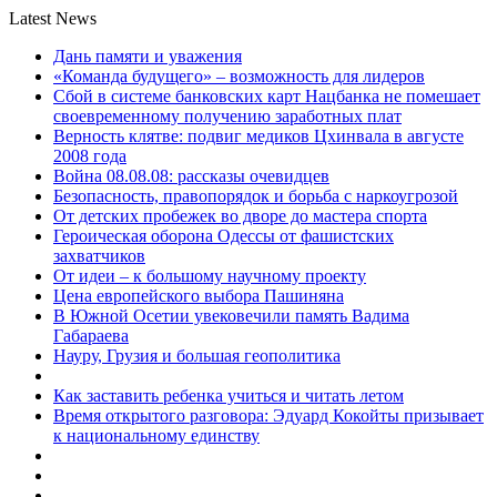
Latest News
Дань памяти и уважения
«Команда будущего» – возможность для лидеров
Сбой в системе банковских карт Нацбанка не помешает
своевременному получению заработных плат
Верность клятве: подвиг медиков Цхинвала в августе
2008 года
Война 08.08.08: рассказы очевидцев
Безопасность, правопорядок и борьба с наркоугрозой
От детских пробежек во дворе до мастера спорта
Героическая оборона Одессы от фашистских
захватчиков
От идеи – к большому научному проекту
Цена европейского выбора Пашиняна
В Южной Осетии увековечили память Вадима
Габараева
Науру, Грузия и большая геополитика
Как заставить ребенка учиться и читать летом
Время открытого разговора: Эдуард Кокойты призывает
к национальному единству