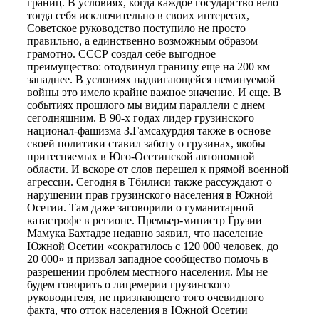
границ. В условиях, когда каждое государство вело
тогда себя исключительно в своих интересах,
Советское руководство поступило не просто
правильно, а единственно возможным образом
грамотно. СССР создал себе выгодное
преимущество: отодвинул границу еще на 200 км
западнее. В условиях надвигающейся неминуемой
войны это имело крайне важное значение. И еще. В
событиях прошлого мы видим параллели с днем
сегодняшним. В 90-х годах лидер грузинского
национал-фашизма З.Гамсахурдия также в основе
своей политики ставил заботу о грузинах, якобы
притесняемых в Юго-Осетинской автономной
области. И вскоре от слов перешел к прямой военной
агрессии. Сегодня в Тбилиси также рассуждают о
нарушении прав грузинского населения в Южной
Осетии. Там даже заговорили о гуманитарной
катастрофе в регионе. Премьер-министр Грузии
Мамука Бахтадзе недавно заявил, что население
Южной Осетии «сократилось с 120 000 человек, до
20 000» и призвал западное сообщество помочь в
разрешении проблем местного населения. Мы не
будем говорить о лицемерии грузинского
руководителя, не признающего того очевидного
факта, что отток населения в Южной Осетии