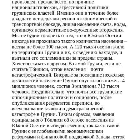
произошел, прежде всего, по причине
националистической, агрессивной политики
грузинских властей. Именно они в течение более
двадцати лет держали регион в экономической и
транспортной блокаде, лишая население света, воды,
организуя перманентные во-оруженные вторжения.
Мы не будем говорить о том, что в Южной Осетии
никогда не проживало такого количества населения –
всегда не более 100 тысяч. А 120 тысяч осетин жило
на территории Грузии и их, к сведению Бахтадзе, и
выгнали его соплеменники за пределы страны.
Хочется сказать о другом. В самой Грузии, если не
считать Тбилиси, отток населения – почти
катастрофический. Впервые за последние несколько
десятилетий население Грузии опустилось ниже… 4
миллионов человек, состав 3 миллиона 713 тысяч
человек. Неудивительно, что почти все грузинские
оппозиционные политики и социологи, после
опубликования результатов переписи, во
всеуслышание заявили о демографической
катастрофе в Грузии. Таким образом, заявления
официального Тбилиси об оттоке населения из
Южной Осетии выглядят смешно, так как в самой
Грузии с ее глобальными экономическими
реформами и финансовой поддержкой Запада, отток