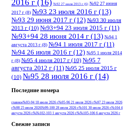
2016 г
(16)
№92 27 июня
№92 27 июля 2013 г
(6)
№93 23 июля 2016 г
(13)
2017 г
(8)
№93 29 июня 2017 г
(12)
№93 30 июля
№93+94 23 июля 2015 г
(11)
2013 г
(10)
№93+94 28 июня 2014 г
(13)
№94 1
№94 1 июля 2017 г
(11)
августа 2013 г
(8)
№94 26 июля 2016 г
(12)
№95 1 июля 2014
№95 7
№95 4 июля 2017 г
(10)
г
(8)
августа 2012 г
(11)
№95 25 июля 2015 г
№95 28 июля 2016 г
(14)
(10)
№95+96 3 августа 2013 г
(11)
№96 6
Последние номера
№96 9 августа 2012
июля 2017 г
(11)
г
(13)
№96+97 3
№96 28 июля 2015 г
(9)
главное
№93-94 18 июля 2026 г
№95-96 21 июля 2026 г
№97 23 июля 2026
г
№98 25 июля 2026
№99-100 28 июля 2026 г
№101 30 июля 2026 г
№104 4
№96+97 30 июля
июля 2014 г
(10)
августа 2026 г
№№102-103 1 августа 2026 г
№№105-106 6 августа 2026 г
2016 г
(13)
№97 8
№97 6 августа 2013 г
(6)
Свежие записи
№97 11 августа
июля 2017 г
(13)