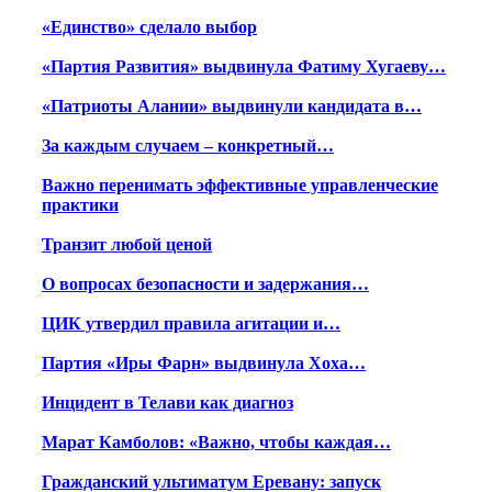
«Единство» сделало выбор
«Партия Развития» выдвинула Фатиму Хугаеву…
«Патриоты Алании» выдвинули кандидата в…
За каждым случаем – конкретный…
Важно перенимать эффективные управленческие
практики
Транзит любой ценой
О вопросах безопасности и задержания…
ЦИК утвердил правила агитации и…
Партия «Иры Фарн» выдвинула Хоха…
Инцидент в Телави как диагноз
Марат Камболов: «Важно, чтобы каждая…
Гражданский ультиматум Еревану: запуск