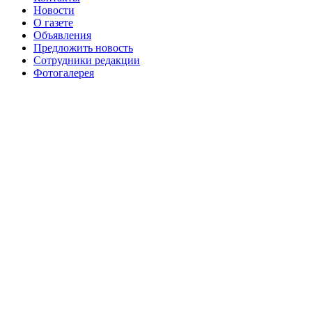
августа 2016 г
№99 16
№99 8 июля 2014 г
Новости
О газете
№99+100 10 августа 2013 г
августа 2012 г
Объявления
Предложить новость
Сотрудники редакции
Фотогалерея