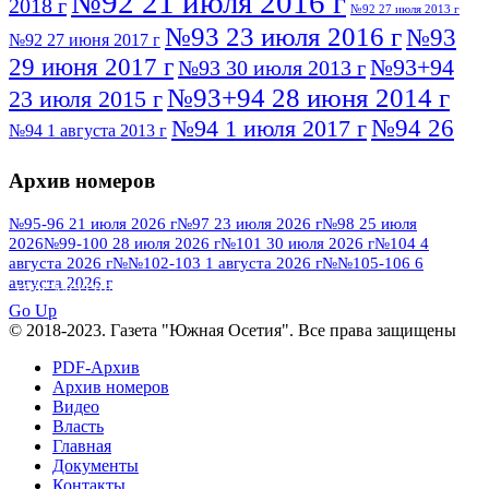
№92 21 июля 2016 г
2018 г
№92 27 июля 2013 г
№93 23 июля 2016 г
№93
№92 27 июня 2017 г
29 июня 2017 г
№93+94
№93 30 июля 2013 г
№93+94 28 июня 2014 г
23 июля 2015 г
№94 26
№94 1 июля 2017 г
№94 1 августа 2013 г
июля 2016 г
№95 4 июля 2017 г
№95 1 июля 2014 г
Архив номеров
№95 7 августа 2012 г
№95 25 июля 2015 г
№95 28 июля 2016 г
№95+96 3 августа
№95-96 21 июля 2026 г
№97 23 июля 2026 г
№98 25 июля
2026
№99-100 28 июля 2026 г
№101 30 июля 2026 г
№104 4
№96 9 августа
2013 г
№96 6 июля 2017 г
августа 2026 г
№№102-103 1 августа 2026 г
№№105-106 6
2012 г
№96+97 3 июля 2014 г
августа 2026 г
№96 28 июля 2015 г
ПОСМОТРЕТЬ ВСЕ
№96+97 30 июля 2016 г
№97
Go Up
№97 6 августа 2013 г
© 2018-2023. Газета "Южная Осетия". Все права защищены
№97 11 августа 2012 г
8 июля 2017 г
PDF-Архив
№97 30 июля 2015 г
№98 1 августа 2015 г
Архив номеров
Видео
№98 2 августа 2016 г
№98 5 июля 2014 г
№98 8
Власть
№98 14 августа 2012 г
августа 2013 г
Главная
Документы
№99 4
№98+99 11 июля 2017 г
№99 4 августа 2015 г
Контакты