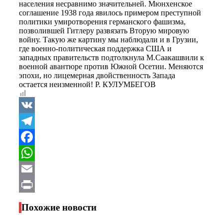
населения несравнимо значительней. Мюнхенское
соглашение 1938 года явилось примером преступной
политики умиротворения германского фашизма,
позволившей Гитлеру развязать Вторую мировую
войну. Такую же картину мы наблюдали и в Грузии,
где военно-политическая поддержка США и
западных правительств подтолкнула М.Саакашвили к
военной авантюре против Южной Осетии. Меняются
эпохи, но лицемерная двойственность Запада
остается неизменной! Р. КУЛУМБЕГОВ
VK
Telegram
Facebook
WhatsApp
Email
Print
Похожие новости