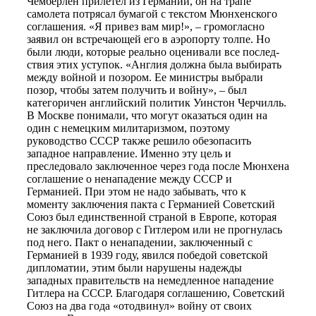
Чемберлен прилетел из Германии, он на трапе
самолета потрясал бумагой с текстом Мюнхенского
соглашения. «Я привез вам мир!», – громогласно
заявил он встречающей его в аэропорту толпе. Но
были люди, которые реально оценивали все послед-
ствия этих уступок. «Англия должна была выбирать
между войной и позором. Ее министры выбрали
позор, чтобы затем получить и войну», – был
категоричен английский политик Уинстон Черчилль.
В Москве понимали, что могут оказаться один на
один с немецким милитаризмом, поэтому
руководство СССР также решило обезопасить
западное направление. Именно эту цель и
преследовало заключенное через года после Мюнхена
соглашение о ненападение между СССР и
Германией. При этом не надо забывать, что к
моменту заключения пакта с Германией Советский
Союз был единственной страной в Европе, которая
не заключила договор с Гитлером или не прогнулась
под него. Пакт о ненападении, заключенный с
Германией в 1939 году, явился победой советской
дипломатии, этим были нарушены надежды
западных правительств на немедленное нападение
Гитлера на СССР. Благодаря соглашению, Советский
Союз на два года «отодвинул» войну от своих