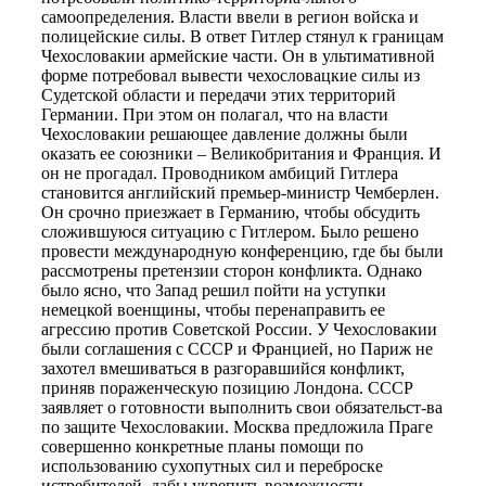
самоопределения. Власти ввели в регион войска и
полицейские силы. В ответ Гитлер стянул к границам
Чехословакии армейские части. Он в ультимативной
форме потребовал вывести чехословацкие силы из
Судетской области и передачи этих территорий
Германии. При этом он полагал, что на власти
Чехословакии решающее давление должны были
оказать ее союзники – Великобритания и Франция. И
он не прогадал. Проводником амбиций Гитлера
становится английский премьер-министр Чемберлен.
Он срочно приезжает в Германию, чтобы обсудить
сложившуюся ситуацию с Гитлером. Было решено
провести международную конференцию, где бы были
рассмотрены претензии сторон конфликта. Однако
было ясно, что Запад решил пойти на уступки
немецкой военщины, чтобы перенаправить ее
агрессию против Советской России. У Чехословакии
были соглашения с СССР и Францией, но Париж не
захотел вмешиваться в разгоравшийся конфликт,
приняв пораженческую позицию Лондона. СССР
заявляет о готовности выполнить свои обязательст-ва
по защите Чехословакии. Москва предложила Праге
совершенно конкретные планы помощи по
использованию сухопутных сил и переброске
истребителей, дабы укрепить возможности